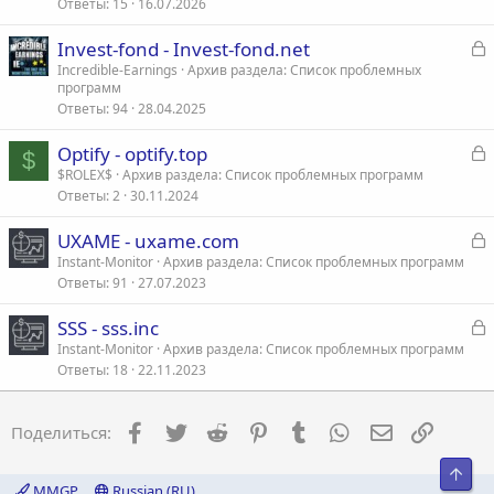
Ответы
15
16.07.2026
к
р
З
Invest-fond - Invest-fond.net
а
Incredible-Earnings
Архив раздела: Список проблемных
т
программ
к
а
Ответы
94
28.04.2025
р
З
Optify - optify.top
$
т
а
$ROLEX$
Архив раздела: Список проблемных программ
а
Ответы
2
30.11.2024
к
р
З
UXAME - uxame.com
а
Instant-Monitor
Архив раздела: Список проблемных программ
т
Ответы
91
27.07.2023
к
а
р
З
SSS - sss.inc
а
Instant-Monitor
Архив раздела: Список проблемных программ
т
Ответы
18
22.11.2023
к
а
р
Facebook
Twitter
Reddit
Pinterest
Tumblr
WhatsApp
Электронна
Ссылка
Поделиться:
т
а
Свер
MMGP
Russian (RU)