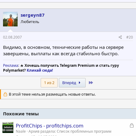
sergeyn87
Любитель
02.08.2007
#20
Видимо, в основном, технические работы на сервере
завершены, выплаты как всегда стабильно быстро.
Реклама
: 🔥
Хочешь получить Telegram Premium и стать гуру
Polymarket?
Кликай сюда!
Last
1 из 2
Вперёд
В этой теме нельзя размещать новые ответы.
Похожие темы
З
ProfitChips - profitchips.com
а
Naale
Архив раздела: Список проблемных программ