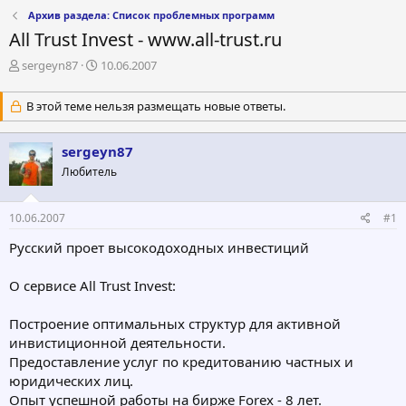
Архив раздела: Список проблемных программ
All Trust Invest - www.all-trust.ru
А
Д
sergeyn87
10.06.2007
в
а
т
т
В этой теме нельзя размещать новые ответы.
о
а
р
н
т
а
sergeyn87
е
ч
Любитель
м
а
ы
л
а
10.06.2007
#1
Русский проет высокодоходных инвестиций
О сервисе All Trust Invest:
Построение оптимальных структур для активной
инвистиционной деятельности.
Предоставление услуг по кредитованию частных и
юридических лиц.
Опыт успешной работы на бирже Forex - 8 лет.