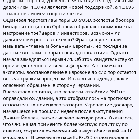
С другой стороны, уровень 1,38 находится под сильным
давлением. 1,3740 является новой поддержкой, а 1.3895
– сильной линией сопротивления.
Оценивая перспективы пары EUR/USD, эксперты брокера
бинарных опционов Optionova обращают внимание на
настроение трейдеров и инвесторов. Возможен ли
дальнейший рост в зоне евро? Францию уже стали
называть «главным больным Европы», но последние
данные все-таки говорят о «выздоровлении». Однако
начала замедляться Германия. Об этом свидетельствуют
производственные индексы февраля. Как отмечают
эксперты, восстановление в Еврозоне до сих пор остается
весьма хрупким процессом. И главные надежды, как и
опасения, обращены в сторону Германии.
Вчера стало понятно, что всплески китайских PMI не
оправдали ожиданий, а это отобразилось на прогнозах
относительно немецкого экспорта. Укрепление доллара,
начавшееся на прошлой неделе после выступления
Джанет Йеллен, также сыграло важную роль. Оказалось,
что ФРС начал применять более жесткую политику по
ставкам, сократив ежемесячный выкуп облигаций на 10
млрд. долл. В результате пара EUR/USD отреагировала