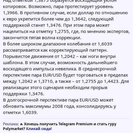
Над отметкой 1,3875 образуется восходящий уклон
котировок. Возможно, пара протестирует уровень
1,3966. В противном случае, если доллар по отношению
к евро укрепится более чем до 1,3642, следующей
поддержкой станет 1,3476. При этом пара может
нацелиться на отметку 1,2755, где, по мнению экспертов,
закончится пятая волна коррекции.
В более широком диапазоне колебания от 1,6039
рассматривается как корректирующий паттерн.
Порывистое движение от 1,2042 – как ноги внутри
шаблона. В этом случае, возможность дальнейшего
восходящего импульса невелика. В среднесрочной
перспективе пара EUR/USD будет торговаться в пределах
между 1,2042 и 1,3710, а также – от 1,2755 до 1,4423. Для
реализации этого сценария необходим прорыв
поддержки 1,3476.
В долгосрочной перспективе пара EUR/USD может
обновить максимумы 2008 года, консолидируясь у
отметки 1,6039.
Реклама
: 🔥
Хочешь получить Telegram Premium и стать гуру
Polymarket?
Кликай сюда!