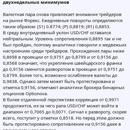
двухнедельных минимумов
Валютная пара снова привлекает внимание трейдеров
на рынке Форекс. Ежедневные повороты определяются
таким образом: (S1) 0.8774; (Р) 0,8819; (R1) 0,8853.
В среду внутридневный уклон USD/CHF оставался
нейтральным. Уровень сопротивления 0,8895 так и не
был пройден, поэтому аналитики говорили о медвежьих
настроениях среди трейдеров. Прохождение пары ниже
0,8698 в проекции от 0,9751 до 0,8799 и от 0,9156 до
0,8568 означает, что укрепление швейцарского франка
до 0,9156 сменится разворотом в проекции от 0,9751 до
0,8799. Более того, возможно ослабление валюты до
0,9838. Однако затем может быть протестирована и
отметка 0,9156, отмечают аналитики брокера бинарных
опционов Optionova.
В более отдаленной перспективе коррекция от 0,9971
продолжится, из-за чего рапа USD/CHF может войти в
диапазон от 0,7065 до 0,0071. Сигнал к развороту, скорее
всего, поступит у отметки 0,8518. Но перед этим должно
быть протестировано сопротивление на 0,9156 даже в
случае сильного отскока.