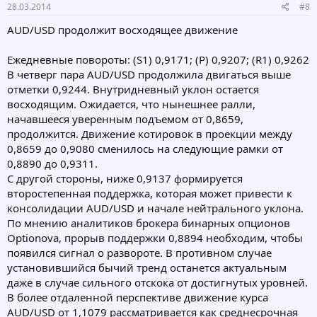
28.03.2014
#8
AUD/USD продолжит восходящее движение
Ежедневные повороты: (S1) 0,9171; (Р) 0,9207; (R1) 0,9262
В четверг пара AUD/USD продолжила двигаться выше
отметки 0,9244. Внутридневный уклон остается
восходящим. Ожидается, что нынешнее ралли,
начавшееся уверенным подъемом от 0,8659,
продолжится. Движение котировок в проекции между
0,8659 до 0,9080 сменилось на следующие рамки от
0,8890 до 0,9311.
С другой стороны, ниже 0,9137 формируется
второстепенная поддержка, которая может привести к
консолидации AUD/USD и начале нейтрального уклона.
По мнению аналитиков брокера бинарных опционов
Optionova, прорыв поддержки 0,8894 необходим, чтобы
появился сигнал о развороте. В противном случае
установившийся бычий тренд останется актуальным
даже в случае сильного отскока от достигнутых уровней.
В более отдаленной перспективе движение курса
AUD/USD от 1,1079 рассматривается как среднесрочная