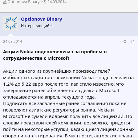
А
Д
Optionova Binary
24.03.2014
в
а
т
т
о
а
Optionova Binary
р
н
Интересующийся
т
а
е
ч
м
а
24.03.2014
#1
ы
л
а
Акции Nokia подешевели из-за проблем в
сотрудничестве с Microsoft
Акции одного из крупнейших производителей
мобильных гаджетов – компании Nokia – подешевели на
1,2% до 5,22 евро после того, как стало известно, что
завершение ранее объявленной сделки с Microsoft
откладывается на апрель текущего года.
Подписать все заявленные ранее соглашения пока не
позволяют азиатские регуляторы рынка. Nokia и
Microsoft не сумели вовремя получить все лицензии. По
словам представителей компании, возможно, придется
пойти на некоторые уступки, касающиеся лицензионных
сборов и патентирования. В частности, авторские права