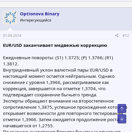
Optionova Binary
Интересующийся
01.04.2014
#12
EUR/USD заканчивает медвежью коррекцию
Ежедневные повороты: (S1) 1.3725; (Р) 1.3766; (R1)
1.3812.
Внутридневный уклон валютной пары EUR/USD в
настоящий момент остается нейтральным. Однако
снижение с уровня 1,3966, рассматриваемое как
коррекция, завершается на отметке 1,3704, что
подтверждает сохранение бычьего тренда.
Эксперты обращают внимание на второстепенное
сопротивление 1,3875, успешное прохождение которого
Свер
открывает возможности для повторного тестирования
Сниз
отметки 1,3966. Затем ожидается продолжение роста,
начавшегося от 1,2755.
По мнению аналитиков брокера бинарных опционов