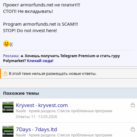
Проект armorfunds.net не платит!!!
СТОП! Не вкладывать!
Program armorfunds.net is SCAM!!!
STOP! Do not invest here!
((
Реклама
: 🔥
Хочешь получить Telegram Premium и стать гуру
Polymarket?
Кликай сюда!
В этой теме нельзя размещать новые ответы.
Похожие темы
З
Kryvest - kryvest.com
а
Naale
Архив раздела: Список проблемных программ
Ответы
11
13.05.2026
к
р
З
7Days - 7days.ltd
а
Naale
Архив раздела: Список проблемных программ
т