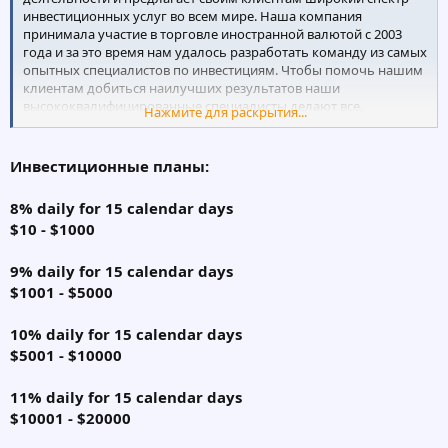
инвестиционных услуг во всем мире. Наша компания
принимала участие в торговле иностранной валютой с 2003
года и за это время нам удалось разработать команду из самых
опытных специалистов по инвестициям. Чтобы помочь нашим
клиентам добиться наилучших результатов наши
высококвалифицированные специалисты делают все,
Нажмите для раскрытия...
используя глубокое знание финансовых стратегий и
инвестиционных моделей, аналитические способности и
высоких технологий. Мы стремимся производить высокую
Инвестиционные планы:
доходность инвестиций, находя экономически эффективные
альтернативы, минимизации инвестиционных рисков и
8% daily for 15 calendar days
оптимизации прибыли Клиентов.
$10 - $1000
9% daily for 15 calendar days
$1001 - $5000
10% daily for 15 calendar days
$5001 - $10000
11% daily for 15 calendar days
$10001 - $20000