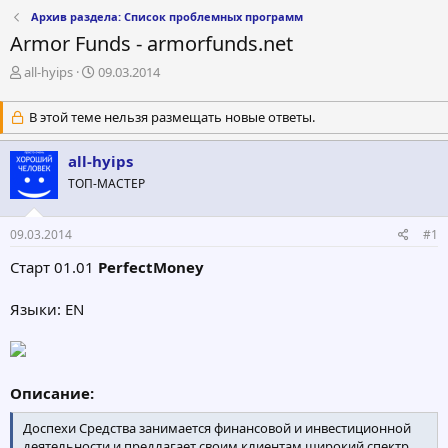
Архив раздела: Список проблемных программ
Armor Funds - armorfunds.net
А
Д
all-hyips
09.03.2014
в
а
т
т
В этой теме нельзя размещать новые ответы.
о
а
р
н
all-hyips
т
а
е
ч
ТОП-МАСТЕР
м
а
ы
л
а
09.03.2014
#1
Старт 01.01
PerfectMoney
Языки: EN
Описание:
Доспехи Средства занимается финансовой и инвестиционной
деятельности и предлагает своим клиентам широкий спектр