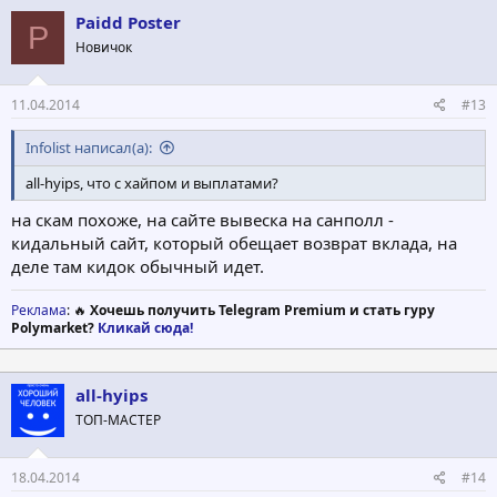
Paidd Poster
P
Новичок
11.04.2014
#13
Infolist написал(а):
all-hyips, что с хайпом и выплатами?
на скам похоже, на сайте вывеска на санполл -
кидальный сайт, который обещает возврат вклада, на
деле там кидок обычный идет.
Реклама
: 🔥
Хочешь получить Telegram Premium и стать гуру
Polymarket?
Кликай сюда!
all-hyips
ТОП-МАСТЕР
18.04.2014
#14