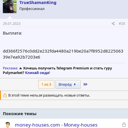
ц
TrueShamanKing
и
Профессионал
и
:
29.01.2023
#20
Выплата:
dd366f2576c0dd2e232fda4480a219be20a7f8952d8225063
39e7ea92b7203e6
Реклама
: 🔥
Хочешь получить Telegram Premium и стать гуру
Polymarket?
Кликай сюда!
Last
1 из 3
Вперёд
В этой теме нельзя размещать новые ответы.
Похожие темы
З
money-houses.com - Money-houses