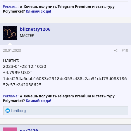
Реклама
: 🔥
Хочешь получить Telegram Premium и стать гуру
Polymarket?
Кликай сюда!
bliznetsy1206
МАСТЕР
28.01.2023
#10
Платит:
2023-01-28 12:10:30
+4.7999 USDT
1ded254a6dab16033e2918de053c488c2aa31dcf73d088186
52c57e242058625.
Реклама
: 🔥
Хочешь получить Telegram Premium и стать гуру
Polymarket?
Кликай сюда!
Р
Lordborg
е
а
к
ц
yur7429