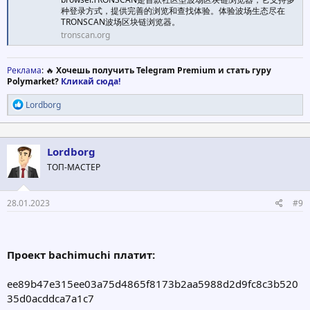
种登录方式，提供完善的浏览和查找体验。体验波场生态尽在
TRONSCAN波场区块链浏览器。
tronscan.org
Реклама
: 🔥
Хочешь получить Telegram Premium и стать гуру
Polymarket?
Кликай сюда!
Р
Lordborg
е
а
к
ц
Lordborg
и
ТОП-МАСТЕР
и
:
28.01.2023
#9
Проект bachimuchi платит:
ee89b47e315ee03a75d4865f8173b2aa5988d2d9fc8c3b520
35d0acddca7a1c7