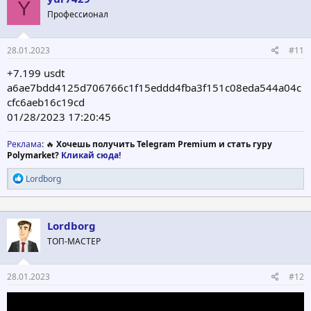
Y
и
Профессионал
и
:
28.01.2023
#11
+7.199 usdt
a6ae7bdd4125d706766c1f15eddd4fba3f151c08eda544a04c
cfc6aeb16c19cd
01/28/2023 17:20:45
Реклама
: 🔥
Хочешь получить Telegram Premium и стать гуру
Polymarket?
Кликай сюда!
Р
Lordborg
е
а
к
ц
Lordborg
и
ТОП-МАСТЕР
и
:
28.01.2023
#12