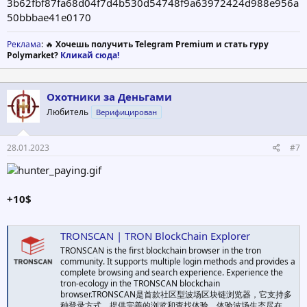
3b62fbf87fa68d04f7d4b530d54748f9a63972424d988e956a
50bbbae41e0170
Реклама
: 🔥
Хочешь получить Telegram Premium и стать гуру
Polymarket?
Кликай сюда!
Охотники за Деньгами
Любитель
Верифицирован
28.01.2023
#7
+10$
TRONSCAN | TRON BlockChain Explorer
TRONSCAN is the first blockchain browser in the tron
community. It supports multiple login methods and provides a
complete browsing and search experience. Experience the
tron-ecology in the TRONSCAN blockchain
browser.TRONSCAN是首款社区型波场区块链浏览器，它支持多
种登录方式，提供完善的浏览和查找体验。体验波场生态尽在