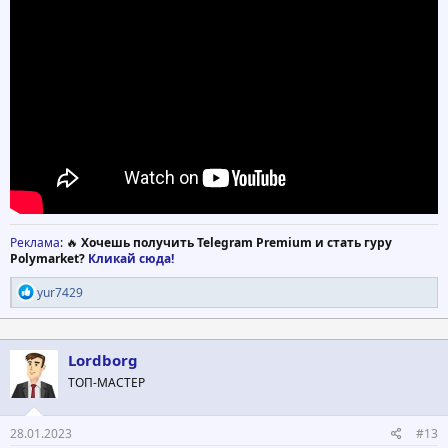
Реклама
: 🔥
Хочешь получить Telegram Premium и стать гуру
Polymarket?
Кликай сюда!
Р
yur7429
е
а
к
ц
Lordborg
и
ТОП-МАСТЕР
и
:
28.01.2023
#13