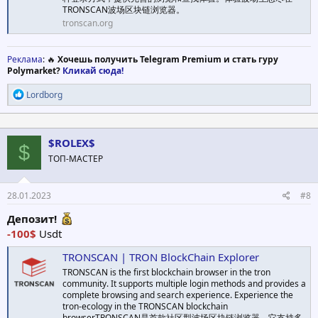
TRONSCAN波场区块链浏览器。
tronscan.org
Реклама
: 🔥
Хочешь получить Telegram Premium и стать гуру
Polymarket?
Кликай сюда!
Р
Lordborg
е
а
к
ц
$ROLEX$
$
и
ТОП-МАСТЕР
и
:
28.01.2023
#8
Депозит!
-100$
Usdt
TRONSCAN | TRON BlockChain Explorer
TRONSCAN is the first blockchain browser in the tron
community. It supports multiple login methods and provides a
complete browsing and search experience. Experience the
tron-ecology in the TRONSCAN blockchain
browser.TRONSCAN是首款社区型波场区块链浏览器，它支持多