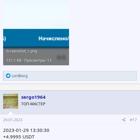
Screenshot_1.png
131.1 KB · Просмотры: 13
Р
Lordborg
е
а
к
ц
sergo1964
и
ТОП-МАСТЕР
и
:
29.01.2023
#17
2023-01-29 13:30:30
+4.9995 USDT