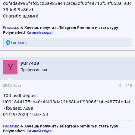
d6fada8995f4fd5cd3a983a442aca3df00f48712f54f063a1a3c
39de8f9b86e1
Cпасибо админ!
Реклама
: 🔥
Хочешь получить Telegram Premium и стать гуру
Polymarket?
Кликай сюда!
Р
Lordborg
е
а
к
ц
yur7429
Y
и
Профессионал
и
:
29.01.2023
#18
100 usdt deposit
ff091844175cb40c4f493da22b68facff990661bbe48774bff4f
7fb9eae5728a
01/29/2023 15:07:54
Реклама
: 🔥
Хочешь получить Telegram Premium и стать гуру
Polymarket?
Кликай сюда!