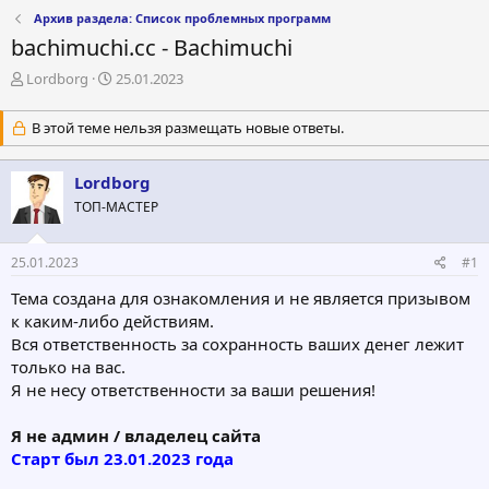
Архив раздела: Список проблемных программ
bachimuchi.cc - Bachimuchi
А
Д
Lordborg
25.01.2023
в
а
т
т
В этой теме нельзя размещать новые ответы.
о
а
р
н
т
а
Lordborg
е
ч
ТОП-МАСТЕР
м
а
ы
л
а
25.01.2023
#1
Тема создана для ознакомления и не является призывом
к каким-либо действиям.
Вся ответственность за сохранность ваших денег лежит
только на вас.
Я не несу ответственности за ваши решения!
Я не админ / владелец сайта
Старт был 23.01.2023 года