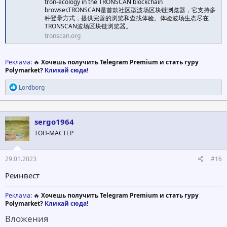
tron-ecology in the TRONSCAN blockchain
browser.TRONSCAN是首款社区型波场区块链浏览器，它支持多
种登录方式，提供完善的浏览和查找体验。体验波场生态尽在
TRONSCAN波场区块链浏览器。
tronscan.org
Реклама
: 🔥
Хочешь получить Telegram Premium и стать гуру
Polymarket?
Кликай сюда!
Р
Lordborg
е
а
к
ц
sergo1964
и
ТОП-МАСТЕР
и
:
29.01.2023
#16
Реинвест
Реклама
: 🔥
Хочешь получить Telegram Premium и стать гуру
Polymarket?
Кликай сюда!
Вложения