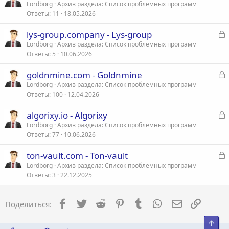
а
Lordborg
Архив раздела: Список проблемных программ
Ответы
11
18.05.2026
к
р
З
lys-group.company - Lys-group
а
Lordborg
Архив раздела: Список проблемных программ
т
Ответы
5
10.06.2026
к
а
р
З
goldnmine.com - Goldnmine
а
Lordborg
Архив раздела: Список проблемных программ
т
Ответы
100
12.04.2026
к
а
р
З
algorixy.io - Algorixy
а
Lordborg
Архив раздела: Список проблемных программ
т
Ответы
77
10.06.2026
к
а
р
З
ton-vault.com - Ton-vault
а
Lordborg
Архив раздела: Список проблемных программ
т
Ответы
3
22.12.2025
к
а
р
Facebook
Twitter
Reddit
Pinterest
Tumblr
WhatsApp
Электронна
Ссылка
Поделиться:
т
а
Свер