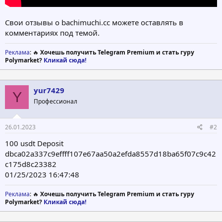
Свои отзывы о bachimuchi.cc можете оставлять в
комментариях под темой.
Реклама
: 🔥
Хочешь получить Telegram Premium и стать гуру
Polymarket?
Кликай сюда!
yur7429
Y
Профессионал
26.01.2023
#2
100 usdt Deposit
dbca02a337c9effff107e67aa50a2efda8557d18ba65f07c9c42
c175d8c23382
01/25/2023 16:47:48
Реклама
: 🔥
Хочешь получить Telegram Premium и стать гуру
Polymarket?
Кликай сюда!