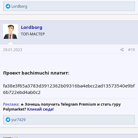
Р
Lordborg
е
а
к
ц
Lordborg
и
ТОП-МАСТЕР
и
:
29.01.2023
#19
Проект bachimuchi платит:
fa38e3f65a3783d3912362b09316ba4ebcc2ad13573540e9bf
6b722ebd4ab0c2
Реклама
: 🔥
Хочешь получить Telegram Premium и стать гуру
Polymarket?
Кликай сюда!
Р
yur7429
е
а
к