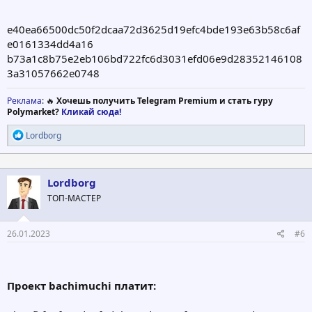
e40ea66500dc50f2dcaa72d3625d19efc4bde193e63b58c6af
e0161334dd4a16
b73a1c8b75e2eb106bd722fc6d3031efd06e9d28352146108
3a31057662e0748
Реклама
: 🔥
Хочешь получить Telegram Premium и стать гуру
Polymarket?
Кликай сюда!
Р
Lordborg
е
а
к
ц
Lordborg
и
ТОП-МАСТЕР
и
:
26.01.2023
#6
Проект bachimuchi платит: