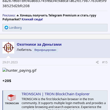
8a267e6b1bfc40a6b3745fea34c9adca1a62fcc79877630e5f9
38525d2bfc208
Реклама
: 🔥
Хочешь получить Telegram Premium и стать гуру
Polymarket?
Кликай сюда!
Р
Lordborg
е
а
к
ц
Охотники за Деньгами
и
Любитель
Верифицирован
и
:
29.01.2023
#15
+20$
TRONSCAN | TRON BlockChain Explorer
TRONSCAN is the first blockchain browser in the tron
community. It supports multiple login methods and provides a
complete browsing and search experience. Experience the