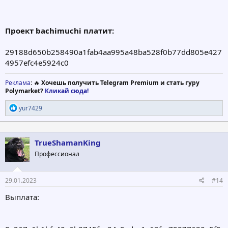
Проект bachimuchi платит:
29188d650b258490a1fab4aa995a48ba528f0b77dd805e427
4957efc4e5924c0
Реклама
: 🔥
Хочешь получить Telegram Premium и стать гуру
Polymarket?
Кликай сюда!
Р
yur7429
е
а
к
ц
TrueShamanKing
и
Профессионал
и
:
29.01.2023
#14
Выплата: