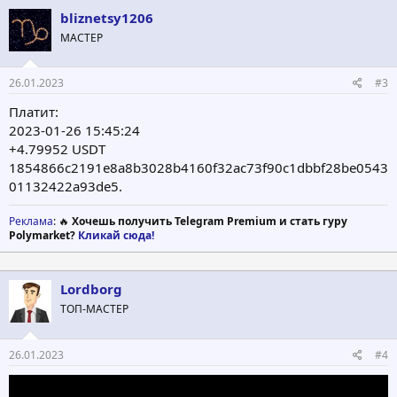
bliznetsy1206
МАСТЕР
26.01.2023
#3
Платит:
2023-01-26 15:45:24
+4.79952 USDT
1854866c2191e8a8b3028b4160f32ac73f90c1dbbf28be0543
01132422a93de5.
Реклама
: 🔥
Хочешь получить Telegram Premium и стать гуру
Polymarket?
Кликай сюда!
Lordborg
ТОП-МАСТЕР
26.01.2023
#4