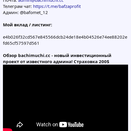
Почта:
admin@bachimuchi.cc
Телеграм чат:
https://t.me/bafzaprofit
Админ: @bafomet_12
Мой вклад / листинг:
e4b026f32cd567e845566dcb24de18e4b04526e74ee88202e
fd65cf57597d561
Обзор bachimuchi.cc - новый инвестиционный
проект от известного админа! Страховка 200$