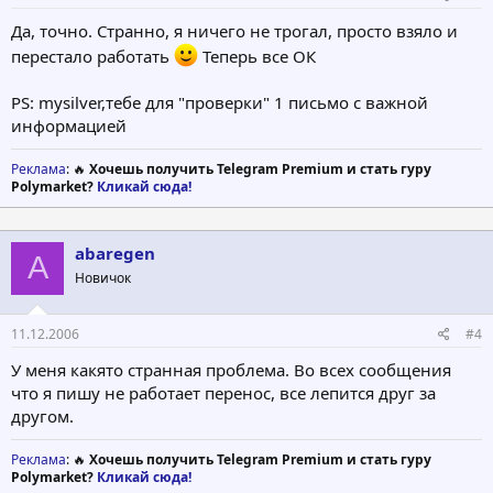
Да, точно. Странно, я ничего не трогал, просто взяло и
перестало работать
Теперь все ОК
PS: mysilver,тебе для "проверки" 1 письмо с важной
информацией
Реклама
: 🔥
Хочешь получить Telegram Premium и стать гуру
Polymarket?
Кликай сюда!
abaregen
A
Новичок
11.12.2006
#4
У меня какято странная проблема. Во всех сообщения
что я пишу не работает перенос, все лепится друг за
другом.
Реклама
: 🔥
Хочешь получить Telegram Premium и стать гуру
Polymarket?
Кликай сюда!