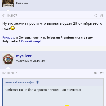
Новичок
01.10.2007
#8
Ну это значит просто что выплата будет 29 октября этого
года
Реклама
: 🔥
Хочешь получить Telegram Premium и стать гуру
Polymarket?
Кликай сюда!
mysilver
Участник MMGP.COM
02.10.2007
#9
emerald написал(а):
Собственно не баг, а просто прикольная очепятка: