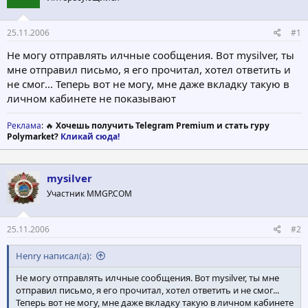
т
а
е
ч
25.11.2006
#1
м
а
ы
л
Не могу отправлять илчные сообщения. Вот mysilver, ты
а
мне отправил письмо, я его прочитал, хотел ответить и
не смог... Теперь вот не могу, мне даже вкладку такую в
личном кабинете не показывают
Реклама
: 🔥
Хочешь получить Telegram Premium и стать гуру
Polymarket?
Кликай сюда!
mysilver
Участник MMGP.COM
25.11.2006
#2
Henry написал(а):
Не могу отправлять илчные сообщения. Вот mysilver, ты мне
отправил письмо, я его прочитал, хотел ответить и не смог...
Теперь вот не могу, мне даже вкладку такую в личном кабинете