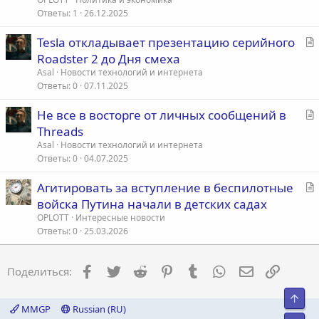
Ответы
1
26.12.2025
С
Tesla откладывает презентацию серийного
т
Roadster 2 до Дня смеха
а
Asal
Новости технологий и интернета
т
Ответы
0
07.11.2025
ь
С
Не все в восторге от личных сообщений в
я
т
Threads
а
Asal
Новости технологий и интернета
т
Ответы
0
04.07.2025
ь
С
Агитировать за вступление в беспилотные
я
т
войска Путина начали в детских садах
а
OPLOTT
Интересные новости
т
Ответы
0
25.03.2026
ь
я
Facebook
Twitter
Reddit
Pinterest
Tumblr
WhatsApp
Электронна
Ссылка
Поделиться:
Свер
MMGP
Russian (RU)