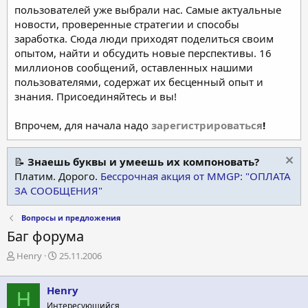
пользователей уже выбрали нас. Самые актуальные
новости, проверенные стратегии и способы
заработка. Сюда люди приходят поделиться своим
опытом, найти и обсудить новые перспективы. 16
миллионов сообщений, оставленных нашими
пользователями, содержат их бесценный опыт и
знания. Присоединяйтесь и вы!
Впрочем, для начала надо
зарегистрироваться
!
📝
Знаешь буквы и умеешь их компоновать?
Платим. Дорого.
Бессрочная акция от MMGP: "ОПЛАТА
ЗА СООБЩЕНИЯ"
Вопросы и предложения
Баг форума
А
Д
Henry
25.11.2006
в
а
т
т
Henry
о
а
H
р
н
Интересующийся