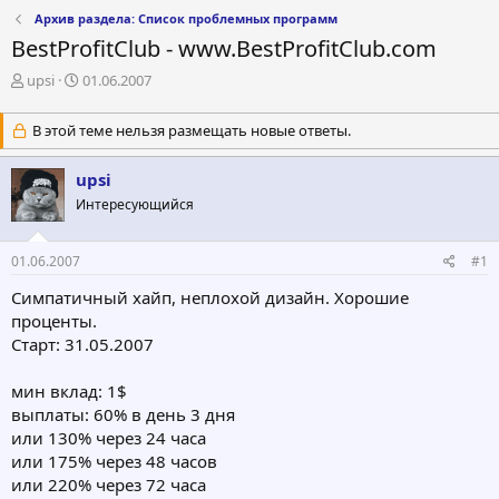
Архив раздела: Список проблемных программ
BestProfitClub - www.BestProfitClub.com
А
Д
upsi
01.06.2007
в
а
т
т
В этой теме нельзя размещать новые ответы.
о
а
р
н
upsi
т
а
е
ч
Интересующийся
м
а
ы
л
а
01.06.2007
#1
Симпатичный хайп, неплохой дизайн. Хорошие
проценты.
Старт: 31.05.2007
мин вклад: 1$
выплаты: 60% в день 3 дня
или 130% через 24 часа
или 175% через 48 часов
или 220% через 72 часа