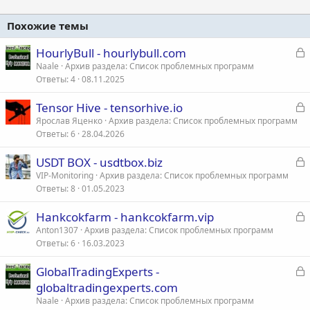
Похожие темы
З
HourlyBull - hourlybull.com
а
Naale
Архив раздела: Список проблемных программ
Ответы
4
08.11.2025
к
р
З
Tensor Hive - tensorhive.io
а
Ярослав Яценко
Архив раздела: Список проблемных программ
т
Ответы
6
28.04.2026
к
а
р
З
USDT BOX - usdtbox.biz
а
VIP-Monitoring
Архив раздела: Список проблемных программ
т
Ответы
8
01.05.2023
к
а
р
З
Hankcokfarm - hankcokfarm.vip
а
Anton1307
Архив раздела: Список проблемных программ
т
Ответы
6
16.03.2023
к
а
р
З
GlobalTradingExperts -
а
globaltradingexperts.com
т
к
Naale
Архив раздела: Список проблемных программ
а