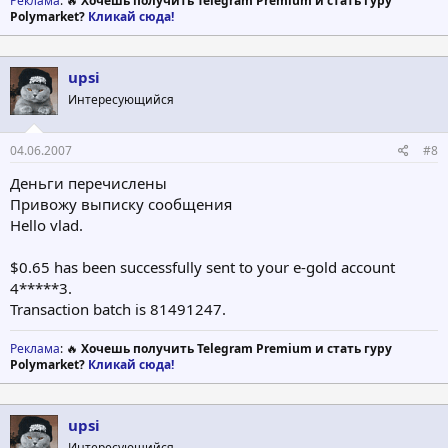
Реклама
: 🔥
Хочешь получить Telegram Premium и стать гуру
Polymarket?
Кликай сюда!
upsi
Интересующийся
04.06.2007
#8
Деньги перечислены
Привожу выписку сообщения
Hello vlad.
$0.65 has been successfully sent to your e-gold account
4*****3.
Transaction batch is 81491247.
Реклама
: 🔥
Хочешь получить Telegram Premium и стать гуру
Polymarket?
Кликай сюда!
upsi
Интересующийся