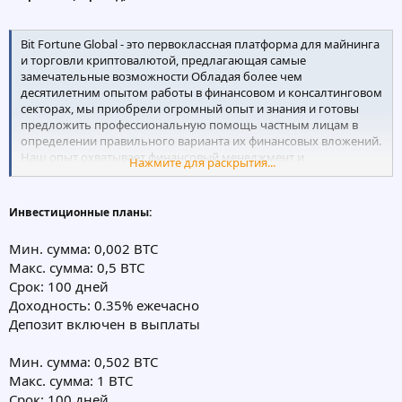
Bit Fortune Global - это первоклассная платформа для майнинга
и торговли криптовалютой, предлагающая самые
замечательные возможности Обладая более чем
десятилетним опытом работы в финансовом и консалтинговом
секторах, мы приобрели огромный опыт и знания и готовы
предложить профессиональную помощь частным лицам в
определении правильного варианта их финансовых вложений.
Наш опыт охватывает финансовый менеджмент и
Нажмите для раскрытия...
планирование, а также управление капиталом и инвестициями,
где мы продемонстрировали доказанную способность
применять инновационный подход для достижения
Инвестиционные планы:
наилучших возможных результатов для нашей
инвестиционной клиентуры.
Мин. сумма: 0,002 BTC
Мы привносим нашу историю инноваций и опыта в
Макс. сумма: 0,5 BTC
финансовом секторе в Bit Fortune, чтобы создать совершенно
Срок: 100 дней
новую модель взаимодействия наших пользователей с
криптовалютой. После многих лет исследований мы создали
Доходность: 0.35% ежечасно
эту платформу, чтобы предложить выгодные возможности с
Депозит включен в выплаты
режимом работы, обеспеченным активами.
Мин. сумма: 0,502 BTC
Макс. сумма: 1 BTC
Срок: 100 дней