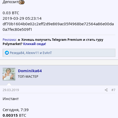
Депозит
0.03 BTC
2019-03-29 05:23:14
df70b1604b0e02c2eff2d9e869ac05f4968be72564a86e00da
0a7fec80e509f1
Реклама
: 🔥
Хочешь получить Telegram Premium и стать гуру
Polymarket?
Кликай сюда!
Р
Резеда84
,
Alexvv11
и
EvAnT
е
а
к
ц
Dominika64
и
ТОП-МАСТЕР
и
:
29.03.2019
#7
Инстант
Сегодня, 7:39
0.00315
ВТС