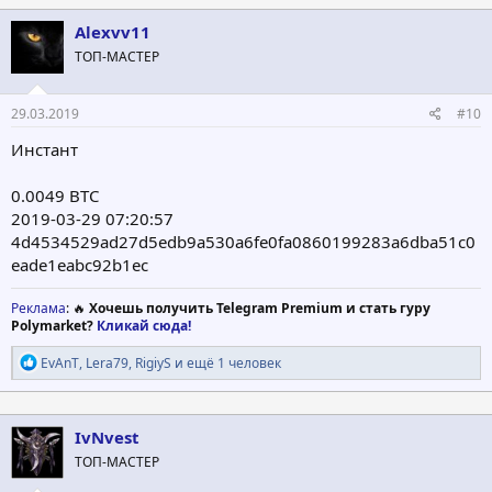
к
ц
Alexvv11
и
ТОП-МАСТЕР
и
:
29.03.2019
#10
Инстант
0.0049 BTC
2019-03-29 07:20:57
4d4534529ad27d5edb9a530a6fe0fa0860199283a6dba51c0
eade1eabc92b1ec
Реклама
: 🔥
Хочешь получить Telegram Premium и стать гуру
Polymarket?
Кликай сюда!
Р
EvAnT
,
Lera79
,
RigiyS
и ещё 1 человек
е
а
к
ц
IvNvest
и
ТОП-МАСТЕР
и
: