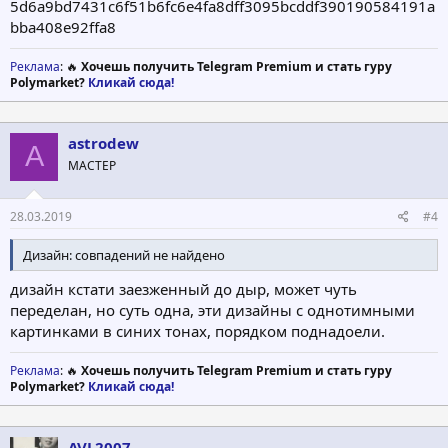
5d6a9bd7431c6f51b6fc6e4fa8dff3095bcddf390190584191a
bba408e92ffa8
Реклама
: 🔥
Хочешь получить Telegram Premium и стать гуру
Polymarket?
Кликай сюда!
astrodew
A
МАСТЕР
28.03.2019
#4
Дизайн: совпадений не найдено
дизайн кстати заезженный до дыр, может чуть
переделан, но суть одна, эти дизайны с однотимными
картинками в синих тонах, порядком поднадоели.
Реклама
: 🔥
Хочешь получить Telegram Premium и стать гуру
Polymarket?
Кликай сюда!
AVL2007