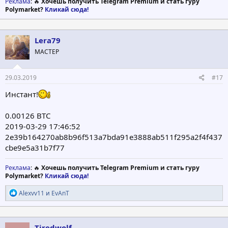
Реклама
: 🔥
Хочешь получить Telegram Premium и стать гуру
Polymarket?
Кликай сюда!
Lera79
МАСТЕР
29.03.2019
#17
Инстант!
0.00126 BTC
2019-03-29 17:46:52
2e39b164270ab8b96f513a7bda91e3888ab511f295a2f4f437
cbe9e5a31b7f77
Реклама
: 🔥
Хочешь получить Telegram Premium и стать гуру
Polymarket?
Кликай сюда!
Р
Alexvv11
и
EvAnT
е
а
к
ц
Tiredwolf