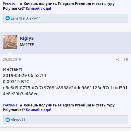
Реклама
: 🔥
Хочешь получить Telegram Premium и стать гуру
Polymarket?
Кликай сюда!
Р
Lera79
и
Alexvv11
е
а
к
ц
RigiyS
и
МАСТЕР
и
:
29.03.2019
#9
Инстант!
2019-03-29 06:52:14
0.00315 BTC
d5e8d9f0775bf7c7c9768fa8958e2ddd9661125d57c1cbd591
4e8e29b3e488ee
Реклама
: 🔥
Хочешь получить Telegram Premium и стать гуру
Polymarket?
Кликай сюда!
Р
Alexvv11
е
а