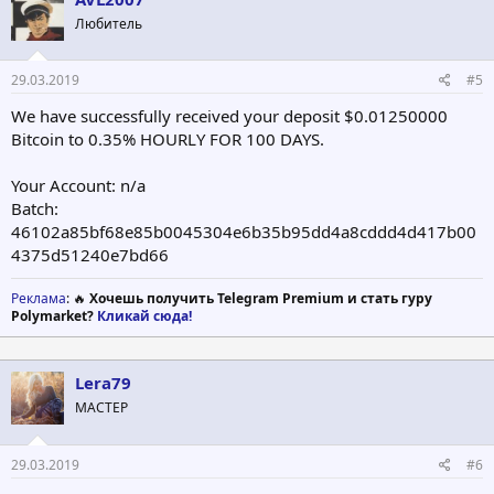
Любитель
29.03.2019
#5
We have successfully received your deposit $0.01250000
Bitcoin to 0.35% HOURLY FOR 100 DAYS.
Your Account: n/a
Batch:
46102a85bf68e85b0045304e6b35b95dd4a8cddd4d417b00
4375d51240e7bd66
Реклама
: 🔥
Хочешь получить Telegram Premium и стать гуру
Polymarket?
Кликай сюда!
Lera79
МАСТЕР
29.03.2019
#6