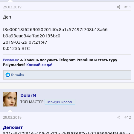
29.03.2019
#11
Деп
f3e00018f626905020140c8a1c57497f708b18a66
b9a93ead34affad20135bc0
2019-03-29 07:21:47
0.01235 BTC
Реклама
: 🔥
Хочешь получить Telegram Premium и стать гуру
Polymarket?
Кликай сюда!
Р
fora4ka
е
а
к
ц
DolarN
и
ТОП-МАСТЕР
Верифицирован
и
:
29.03.2019
#12
Депозит
571e4b17f316a405e0b77ba0d358687cda31659906f5b66ae