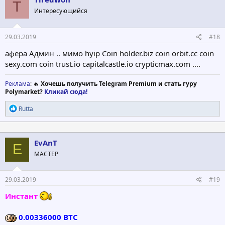
T
и
Интересующийся
и
:
29.03.2019
#18
афера Админ .. мимо hyip Coin holder.biz coin orbit.cc coin
sexy.com coin trust.io capitalcastle.io crypticmax.com ....
Реклама
: 🔥
Хочешь получить Telegram Premium и стать гуру
Polymarket?
Кликай сюда!
Р
Rutta
е
а
к
ц
EvAnT
E
и
МАСТЕР
и
:
29.03.2019
#19
Инстант
0.00336000 BTC