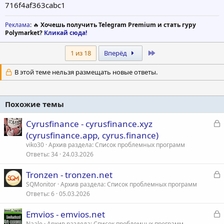
716f4af363cabc1
Реклама
: 🔥
Хочешь получить Telegram Premium и стать гуру
Polymarket?
Кликай сюда!
Last
1 из 18
Вперёд
В этой теме нельзя размещать новые ответы.
Похожие темы
З
Сyrusfinance - cyrusfinance.xyz
а
(cyrusfinance.app, cyrus.finance)
к
viko30
Архив раздела: Список проблемных программ
р
Ответы
34
24.03.2026
З
Tronzen - tronzen.net
т
а
SQMonitor
Архив раздела: Список проблемных программ
а
Ответы
6
05.03.2026
к
р
З
Emvios - emvios.net
а
Naale
Архив раздела: Список проблемных программ