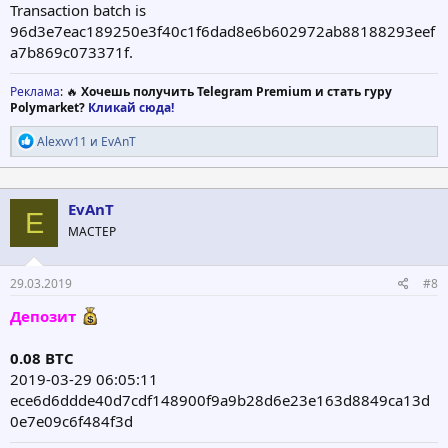
Transaction batch is
96d3e7eac189250e3f40c1f6dad8e6b602972ab88188293eef
a7b869c073371f.
Реклама
: 🔥
Хочешь получить Telegram Premium и стать гуру
Polymarket?
Кликай сюда!
Р
Alexvv11
и
EvAnT
е
а
к
ц
EvAnT
E
и
МАСТЕР
и
:
29.03.2019
#8
Депозит
0.08 BTC
2019-03-29 06:05:11
ece6d6ddde40d7cdf148900f9a9b28d6e23e163d8849ca13d
0e7e09c6f484f3d