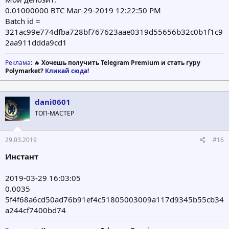
0.01000000 BTC Mar-29-2019 12:22:50 PM
Batch id =
321ac99e774dfba728bf767623aae0319d55656b32c0b1f1c9
2aa911ddda9cd1
Реклама
: 🔥
Хочешь получить Telegram Premium и стать гуру
Polymarket?
Кликай сюда!
dani0601
ТОП-МАСТЕР
29.03.2019
#16
Инстант
2019-03-29 16:03:05
0.0035
5f4f68a6cd50ad76b91ef4c51805003009a117d9345b55cb34
a244cf7400bd74