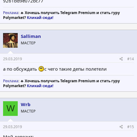
9261bd9e072bc77
Реклама
: 🔥
Хочешь получить Telegram Premium и стать гуру
Polymarket?
Кликай сюда!
Salliman
МАСТЕР
29.03.2019
#14
а по обсуждать
с чего такие депы полетели
Реклама
: 🔥
Хочешь получить Telegram Premium и стать гуру
Polymarket?
Кликай сюда!
Wrb
W
МАСТЕР
29.03.2019
#15
Мой депозит: