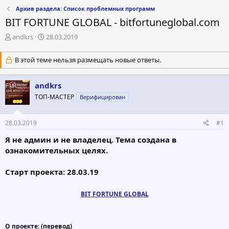
Архив раздела: Список проблемных программ
BIT FORTUNE GLOBAL - bitfortuneglobal.com
А
Д
andkrs
28.03.2019
в
а
т
т
В этой теме нельзя размещать новые ответы.
о
а
р
н
т
а
andkrs
е
ч
ТОП-МАСТЕР
Верифицирован
м
а
ы
л
а
28.03.2019
#1
Я не админ и не владелец. Тема создана в
ознакомительных целях.
Старт проекта: 28.03.19
BIT FORTUNE GLOBAL
О проекте: (перевод)