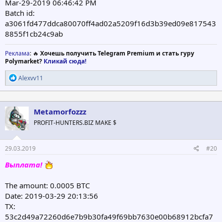
Mar-29-2019 06:46:42 PM
Batch id:
a3061fd477ddca80070ff4ad02a5209f16d3b39ed09e817543
8855f1cb24c9ab
Реклама
: 🔥
Хочешь получить Telegram Premium и стать гуру
Polymarket?
Кликай сюда!
Р
Alexvv11
е
а
к
ц
Metamorfozzz
и
PROFIT-HUNTERS.BIZ MAKE $
и
:
29.03.2019
#20
Выплата!
The amount: 0.0005 BTC
Date: 2019-03-29 20:13:56
TX:
53c2d49a72260d6e7b9b30fa49f69bb7630e00b68912bcfa7