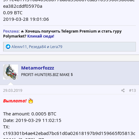
ea382cddf05970a
0.09 BTC
2019-03-28 19:01:06
Реклама
: 🔥
Хочешь получить Telegram Premium и стать гуру
Polymarket?
Кликай сюда!
Р
Alexvv11
,
Резеда84
и
Lera79
е
а
к
ц
Metamorfozzz
и
PROFIT-HUNTERS.BIZ MAKE $
и
:
29.03.2019
#13
Выплата!
The amount: 0.0005 BTC
Date: 2019-03-29 11:02:15
TX:
c193301b4ae42ebad7bc61d0a02618197b9d159665f05813c