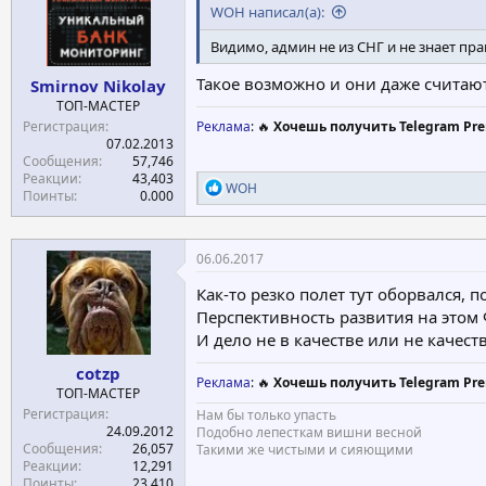
WOH написал(а):
Видимо, админ не из СНГ и не знает пра
Такое возможно и они даже считают 
Smirnov Nikolay
ТОП-МАСТЕР
Регистрация
Реклама
: 🔥
Хочешь получить Telegram Pre
07.02.2013
Сообщения
57,746
Реакции
43,403
Р
WOH
Поинты
0.000
е
а
к
ц
06.06.2017
и
и
Как-то резко полет тут оборвался, п
:
Перспективность развития на этом
И дело не в качестве или не качест
cotzp
Реклама
: 🔥
Хочешь получить Telegram Pre
ТОП-МАСТЕР
Регистрация
Нам бы только упасть
24.09.2012
Подобно лепесткам вишни весной
Сообщения
26,057
Такими же чистыми и сияющими
Реакции
12,291
Поинты
23.410