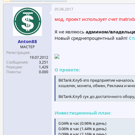
е
ч
05.06.2017
м
а
ы
л
мод, проект использует счет matrixb
а
Я не являюсь
админом/владельц
Новый среднепроцентный хайп!
Ст
Anton88
МАСТЕР
Регистрация
19.07.2012
Сообщения
3,251
Реакции
1,429
О проекте:
Поинты
0.000
BitTank.Клуб-это предприятие началось 
кошелек, монета, обмен, Реклама и мн
BitTank.Клуб сук до достаточного обор
Инвестиционный план:
0.04% в час (0.96% в день)
0.06% в час (1.44% в день)
0.09% в час (2.16% в день)