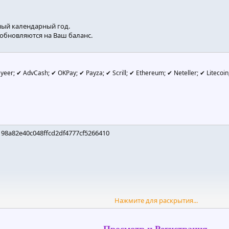
ный календарный год.
обновляются на Ваш баланс.
yeer; ✔ AdvCash; ✔ OKPay; ✔ Payza; ✔ Scrill; ✔ Ethereum; ✔ Neteller; ✔ Litecoin
98a82e40c048ffcd2df4777cf5266410
Нажмите для раскрытия...