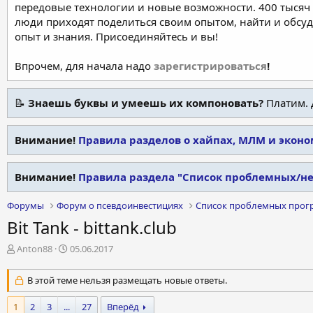
передовые технологии и новые возможности. 400 тысяч 
люди приходят поделиться своим опытом, найти и обсу
опыт и знания. Присоединяйтесь и вы!
Впрочем, для начала надо
зарегистрироваться
!
📝
Знаешь буквы и умеешь их компоновать?
Платим. 
Внимание!
Правила разделов о хайпах, МЛМ и экон
Внимание!
Правила раздела "Список проблемных/н
Форумы
Форум о псевдоинвестициях
Список проблемных прог
Bit Tank - bittank.club
А
Д
Anton88
05.06.2017
в
а
т
т
В этой теме нельзя размещать новые ответы.
о
а
р
н
1
2
3
...
27
Вперёд
т
а