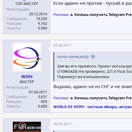
Если админ не против - пускай в ра
ТОП-МАСТЕР
Регистрация
29.12.2014
Реклама
: 🔥
Хочешь получить Telegram Pre
Сообщения
19,530
Реакции
9,162
Поинты
0.000
05.06.2017
tionio написал(а):
Зря вы его принесли. Проект используе
U10963426( Не проверено, 221.4 Trust Scor
WOH
Перенесут же в мошенники.
МАСТЕР
Видимо, админ не из СНГ и не знае
Регистрация
01.04.2017
Сообщения
3,631
Реклама
: 🔥
Хочешь получить Telegram Pre
Реакции
829
Поинты
0.000
WORLD OF HYIPS - честные обзоры, актуал
06.06.2017