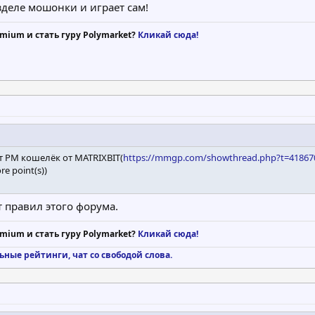
зделе мошонки и играет сам!
mium и стать гуру Polymarket?
Кликай сюда!
т PM кошелёк от MATRIXBIT(
https://mmgp.com/showthread.php?t=418670
e point(s))
т правил этого форума.
mium и стать гуру Polymarket?
Кликай сюда!
ьные рейтинги, чат со свободой слова.