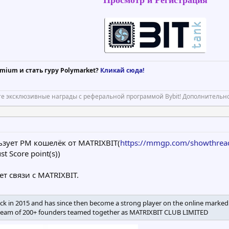
Просмотр и Регистрация
mium и стать гуру Polymarket?
Кликай сюда!
е эксклюзивные награды с реферальной программой Bybit! Дополнительно
ьзует PM кошелёк от MATRIXBIT(
https://mmgp.com/showthrea
 Score point(s))
ет связи с MATRIXBIT.
back in 2015 and has since then become a strong player on the online marked 
 team of 200+ founders teamed together as MATRIXBIT CLUB LIMITED