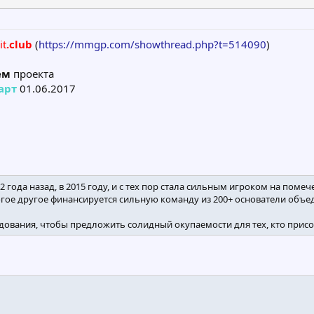
it
.club
(
https://mmgp.com/showthread.php?t=514090
)
ем
проекта
арт
01.06.2017
2 года назад, в 2015 году, и с тех пор стала сильным игроком на пом
огое другое финансируется сильную команду из 200+ основатели объед
удования, чтобы предложить солидный окупаемости для тех, кто прис