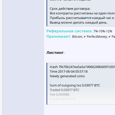
Срок действия договора:
Все контракты рассчитаны на один пол
Прибыль рассчитывается каждый час и 
Вывод можно делать каждый день.
Реферальная система:
7%-10%-12%
Принимает:
Bitcoin; ✔ PerfectMoney; ✔ Pa
Листинг
:
Hash 7fe70b247ea5a5a19066249b6097c001
Time 2017-06-04 05:57:18
Newly generated coins
Sum of outgoing txs 0.03977 BTC
Traded 0.03977 BTC
Fee 0.003986
Confirmations 81
Coin days destroyed 0.04
Included in block 469639