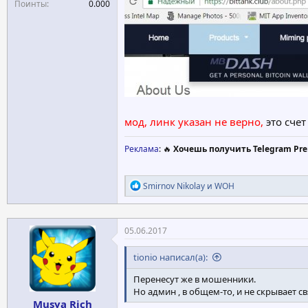
Поинты
0.000
мод, линк указан не верно,
это счет 
Реклама
: 🔥
Хочешь получить Telegram Pre
Р
Smirnov Nikolay
и
WOH
е
а
к
ц
05.06.2017
и
и
tionio написал(а):
:
Перенесут же в мошенники.
Но админ , в общем-то, и не скрывает св
Musya Rich