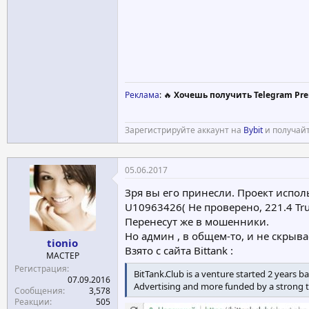
Реклама
: 🔥
Хочешь получить Telegram Pre
Зарегистрируйте аккаунт на
Bybit
и получайт
05.06.2017
Зря вы его принесли. Проект испол
U10963426( Не проверено, 221.4 Trust
Перенесут же в мошенники.
Но админ , в общем-то, и не скрыва
tionio
Взято с сайта Bittank :
МАСТЕР
Регистрация
BitTank.Club is a venture started 2 years 
07.09.2016
Advertising and more funded by a strong
Сообщения
3,578
Реакции
505