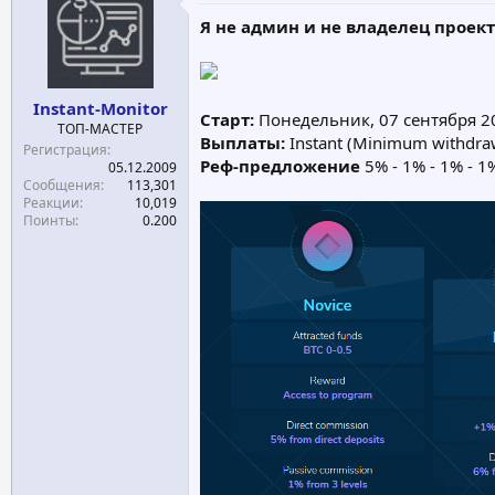
е
ч
Я не админ и не владелец проект
м
а
ы
л
а
Instant-Monitor
Старт:
Понедельник, 07 сентября 2
ТОП-МАСТЕР
Выплаты:
Instant (Minimum withdraw
Регистрация
Реф-предложение
5% - 1% - 1% - 1%
05.12.2009
Сообщения
113,301
Реакции
10,019
Поинты
0.200