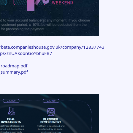
//beta.companieshouse.gov.uk/company/12837743
maps/znUAkoonGoYbhuFB7
ro_roadmap.pdf
ro_summary.pdf