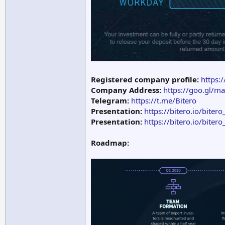
Registered company profile:
https:
Company Address:
https://goo.gl/
Telegram:
https://t.me/Bitero
Presentation:
https://bitero.io/bite
Presentation:
https://bitero.io/bite
Roadmap: