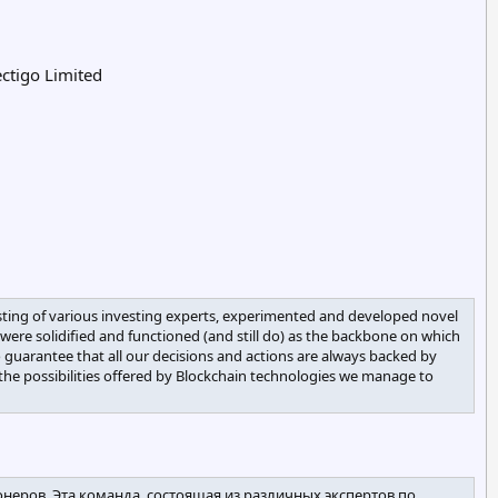
ectigo Limited
sisting of various investing experts, experimented and developed novel
were solidified and functioned (and still do) as the backbone on which
 guarantee that all our decisions and actions are always backed by
 the possibilities offered by Blockchain technologies we manage to
онеров. Эта команда, состоящая из различных экспертов по