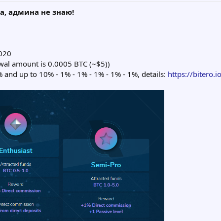
а, админа не знаю!
020
al amount is 0.0005 BTC (~$5))
 and up to 10% - 1% - 1% - 1% - 1% - 1%, details:
https://bitero.i