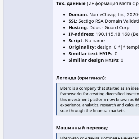
Тех. данные
(информация взята с ре
Domain
: NameCheap, Inc, 2020-
SSL
: Sectigo RSA Domain Validat
Hosting
: Ddos - Guard Corp
IP-address
: 190.115.18.168 (Beli
Script
: No name
Originality
: design: 0 *|* templ
Simillar text HYIPs
: 0
Simillar design HYIPs
: 0
Легенда (оригинал):
Bitero is a company that started as an ide
frameworks for creating diversified invest
this investment platform now known as Bite
experience, analytics, research and calcul
soar through the financial markets.
Машинный перевод:
Bitero-это компания, которая начинала