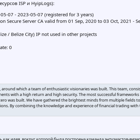
сурсов ISP и HyipLogs):
05-07 - 2023-05-07 (registered for 3 years)
ion Secure Server CA valid from 01 Sep, 2020 to 03 Oct, 2021 - S
ze / Belize City) IP not used in other projects
ate: 0
a, around which a team of enthusiastic visionaries was built. This team, con
ments with a high return and high security. The most successful frameworks 
ro was built. We have gathered the brightest minds from multiple fields to
ations. By combining the knowledge and experience of financial trading with
сь как идея, вокруг которой была построена команда энтузиастов-визи