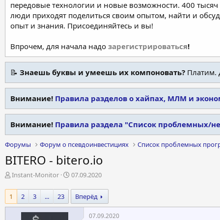
передовые технологии и новые возможности. 400 тысяч 
люди приходят поделиться своим опытом, найти и обсу
опыт и знания. Присоединяйтесь и вы!
Впрочем, для начала надо
зарегистрироваться
!
📝
Знаешь буквы и умеешь их компоновать?
Платим. 
Внимание!
Правила разделов о хайпах, МЛМ и экон
Внимание!
Правила раздела "Список проблемных/н
Форумы
Форум о псевдоинвестициях
Список проблемных прог
BITERO - bitero.io
А
Д
Instant-Monitor
07.09.2020
в
а
т
т
1
2
3
...
23
Вперёд
о
а
р
н
07.09.2020
т
а