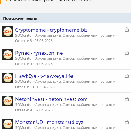
Похожие темы
З
Cryptomeme - cryptomeme.biz
а
SQMonitor
Архив раздела: Список проблемных программ
Ответы
8
05.05.2026
к
р
З
Rynec - rynex.online
а
SQMonitor
Архив раздела: Список проблемных программ
т
Ответы
9
01.06.2026
к
а
р
З
HawkEye - t-hawkeye.life
а
SQMonitor
Архив раздела: Список проблемных программ
т
Ответы
10
19.04.2026
к
а
р
З
NetonInvest - netoninvest.com
а
SQMonitor
Архив раздела: Список проблемных программ
т
Ответы
9
07.04.2026
к
а
р
З
Monster UD - monster-ud.xyz
а
SQMonitor
Архив раздела: Список проблемных программ
т