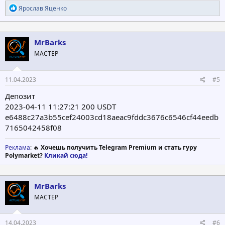
Р
Ярослав Яценко
е
а
к
ц
MrBarks
и
МАСТЕР
и
:
11.04.2023
#5
Депозит
2023-04-11 11:27:21 200 USDT
e6488c27a3b55cef24003cd18aeac9fddc3676c6546cf44eedb
7165042458f08
Реклама
: 🔥
Хочешь получить Telegram Premium и стать гуру
Polymarket?
Кликай сюда!
MrBarks
МАСТЕР
14.04.2023
#6