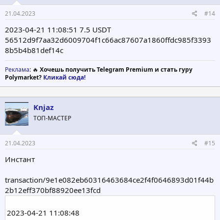
21.04.2023
#14
2023-04-21 11:08:51 7.5 USDT
56512d9f7aa32d6009704f1c66ac87607a1860ffdc985f3393
8b5b4b81def14c
Реклама
: 🔥
Хочешь получить Telegram Premium и стать гуру
Polymarket?
Кликай сюда!
Knjaz
ТОП-МАСТЕР
21.04.2023
#15
Инстант
transaction/9e1e082eb60316463684ce2f4f0646893d01f44b
2b12eff370bf88920ee13fcd
2023-04-21 11:08:48