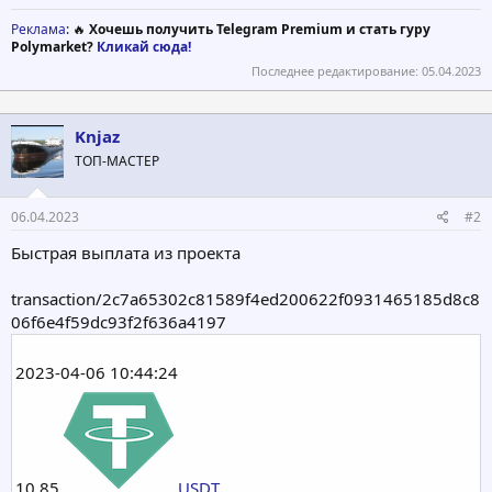
Реклама
: 🔥
Хочешь получить Telegram Premium и стать гуру
Polymarket?
Кликай сюда!
Последнее редактирование:
05.04.2023
Knjaz
ТОП-МАСТЕР
06.04.2023
#2
Быстрая выплата из проекта
transaction/2c7a65302c81589f4ed200622f0931465185d8c8
06f6e4f59dc93f2f636a4197
2023-04-06 10:44:24
10.85
USDT