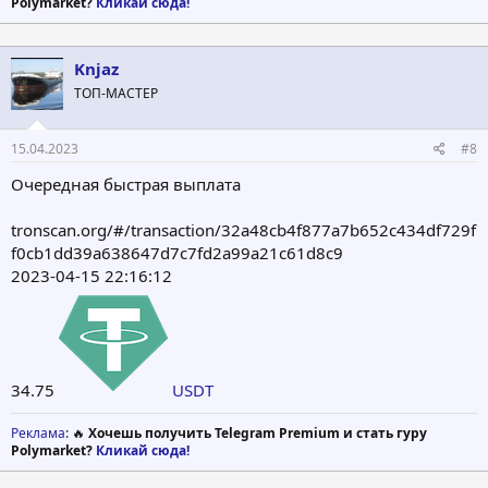
Polymarket?
Кликай сюда!
Knjaz
ТОП-МАСТЕР
15.04.2023
#8
Очередная быстрая выплата
tronscan.org/#/transaction/32a48cb4f877a7b652c434df729f
f0cb1dd39a638647d7c7fd2a99a21c61d8c9
2023-04-15 22:16:12
34.75
USDT
Реклама
: 🔥
Хочешь получить Telegram Premium и стать гуру
Polymarket?
Кликай сюда!