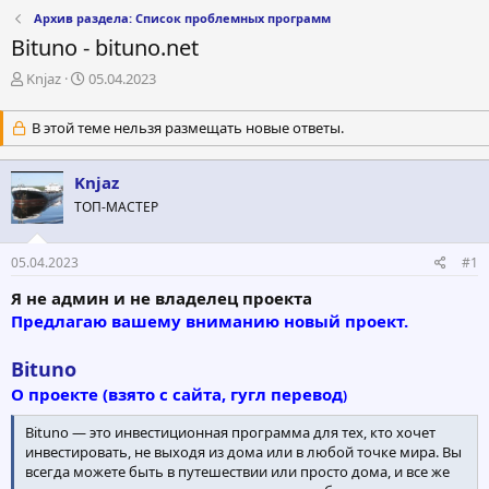
Архив раздела: Список проблемных программ
Bituno - bituno.net
А
Д
Knjaz
05.04.2023
в
а
т
т
В этой теме нельзя размещать новые ответы.
о
а
р
н
т
а
Knjaz
е
ч
ТОП-МАСТЕР
м
а
ы
л
а
05.04.2023
#1
Я не админ и не владелец проекта
Предлагаю вашему вниманию новый проект.
Bituno
О проекте (взято с сайта, гугл перевод
)
Bituno — это инвестиционная программа для тех, кто хочет
инвестировать, не выходя из дома или в любой точке мира. Вы
всегда можете быть в путешествии или просто дома, и все же