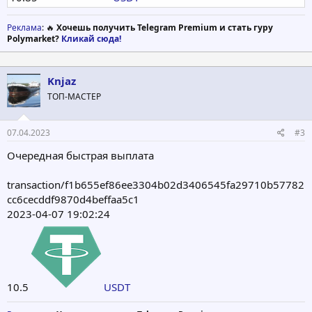
Реклама
: 🔥
Хочешь получить Telegram Premium и стать гуру
Polymarket?
Кликай сюда!
Knjaz
ТОП-МАСТЕР
07.04.2023
#3
Очередная быстрая выплата
transaction/f1b655ef86ee3304b02d3406545fa29710b57782
cc6cecddf9870d4beffaa5c1
2023-04-07 19:02:24
10.5
USDT