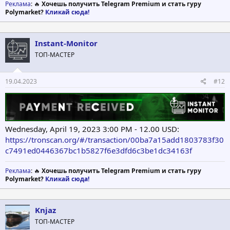
Реклама
: 🔥
Хочешь получить Telegram Premium и стать гуру
Polymarket?
Кликай сюда!
Instant-Monitor
ТОП-МАСТЕР
19.04.2023
#12
Wednesday, April 19, 2023 3:00 PM - 12.00 USD:
https://tronscan.org/#/transaction/00ba7a15add1803783f30
c7491ed0446367bc1b5827f6e3dfd6c3be1dc34163f
Реклама
: 🔥
Хочешь получить Telegram Premium и стать гуру
Polymarket?
Кликай сюда!
Knjaz
ТОП-МАСТЕР