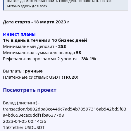
вы всегда можете заставить свои деньги работать на вас.
Битуно здесь для всех.
Дата старта –18 марта 2023 г
Инвест планы
1% в день в течении 10 бизнес дней
Минимальный депозит -
25$
Минимальная сумма для вывода
5$
Реферальная программа 2 уровня –
3%-1%
Выплаты:
ручные
Платежные системы:
USDT (TRC20)
Посмотреть проект
Вклад (листинг)–
transaction/b802dba8ce446c7ad54b78597316ab542bd9f83
a4bd653ecac0ddf1fba6377d8
2023-04-05 00:14:36
150Tether USDUSDT