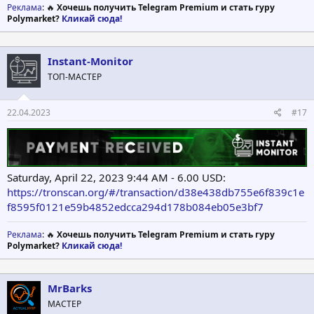
Реклама
: 🔥
Хочешь получить Telegram Premium и стать гуру
Polymarket?
Кликай сюда!
Instant-Monitor
ТОП-МАСТЕР
22.04.2023
#17
Saturday, April 22, 2023 9:44 AM - 6.00 USD:
https://tronscan.org/#/transaction/d38e438db755e6f839c1e
f8595f0121e59b4852edcca294d178b084eb05e3bf7
Реклама
: 🔥
Хочешь получить Telegram Premium и стать гуру
Polymarket?
Кликай сюда!
MrBarks
МАСТЕР