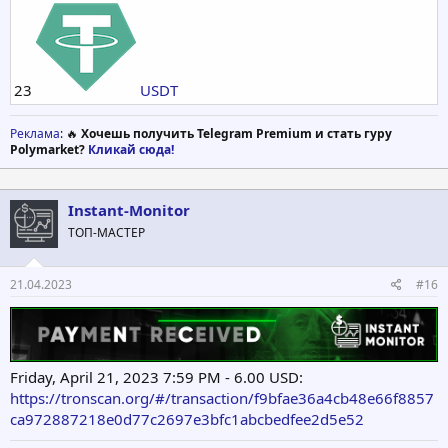
23
USDT
Реклама
: 🔥
Хочешь получить Telegram Premium и стать гуру
Polymarket?
Кликай сюда!
Instant-Monitor
ТОП-МАСТЕР
21.04.2023
#16
Friday, April 21, 2023 7:59 PM - 6.00 USD:
https://tronscan.org/#/transaction/f9bfae36a4cb48e66f8857
ca972887218e0d77c2697e3bfc1abcbedfee2d5e52