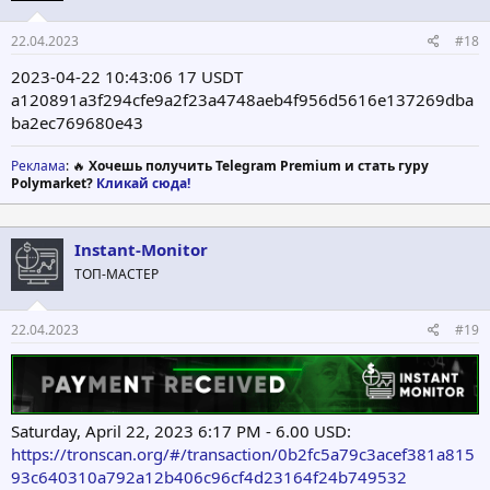
22.04.2023
#18
2023-04-22 10:43:06 17 USDT
a120891a3f294cfe9a2f23a4748aeb4f956d5616e137269dba
ba2ec769680e43
Реклама
: 🔥
Хочешь получить Telegram Premium и стать гуру
Polymarket?
Кликай сюда!
Instant-Monitor
ТОП-МАСТЕР
22.04.2023
#19
Saturday, April 22, 2023 6:17 PM - 6.00 USD:
https://tronscan.org/#/transaction/0b2fc5a79c3acef381a815
93c640310a792a12b406c96cf4d23164f24b749532