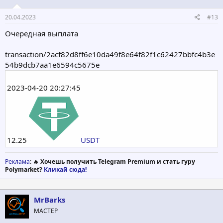
20.04.2023
#13
Очередная выплата
transaction/2acf82d8ff6e10da49f8e64f82f1c62427bbfc4b3e
54b9dcb7aa1e6594c5675e
2023-04-20 20:27:45
12.25
USDT
Реклама
: 🔥
Хочешь получить Telegram Premium и стать гуру
Polymarket?
Кликай сюда!
MrBarks
МАСТЕР