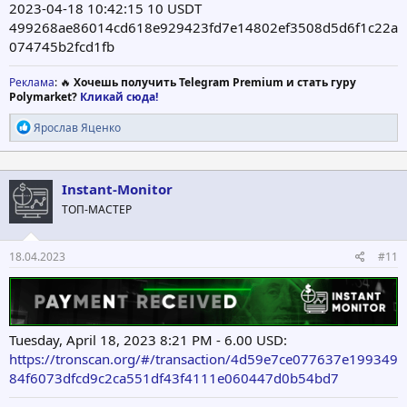
2023-04-18 10:42:15 10 USDT
499268ae86014cd618e929423fd7e14802ef3508d5d6f1c22a
074745b2fcd1fb
Реклама
: 🔥
Хочешь получить Telegram Premium и стать гуру
Polymarket?
Кликай сюда!
Р
Ярослав Яценко
е
а
к
ц
Instant-Monitor
и
ТОП-МАСТЕР
и
:
18.04.2023
#11
Tuesday, April 18, 2023 8:21 PM - 6.00 USD:
https://tronscan.org/#/transaction/4d59e7ce077637e199349
84f6073dfcd9c2ca551df43f4111e060447d0b54bd7