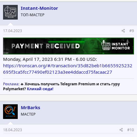
Instant-Monitor
ТОП-МАСТЕР
17.04.2023
#9
Monday, April 17, 2023 6:31 PM - 6.00 USD:
https://tronscan.org/#/transaction/35d82beb1b6655925232
695f3ca5fcc77490ef02123a3ee4ddaccd75facaac27
Реклама
: 🔥
Хочешь получить Telegram Premium и стать гуру
Polymarket?
Кликай сюда!
MrBarks
МАСТЕР
18.04.2023
#10