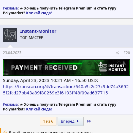
Реклама
: 🔥
Хочешь получить Telegram Premium и стать гуру
Polymarket?
Кликай сюда!
Instant-Monitor
ТОП-МАСТЕР
23.04.2023
#20
Sunday, April 23, 2023 10:21 AM - 16.50 USD:
https://tronscan.org/#/transaction/640a3c2c27c9de74a3692
5f2fcd27bb43a89f80259e3f6193ff48f09ad637715
Реклама
: 🔥
Хочешь получить Telegram Premium и стать гуру
Polymarket?
Кликай сюда!
Last
1 из 6
Вперёд
В этой теме нельзя размещать новые ответы.