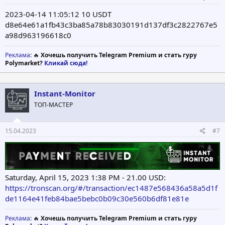
2023-04-14 11:05:12 10 USDT
d8e64e61a1fb43c3ba85a78b83030191d137df3c2822767e5
a98d963196618c0
Реклама
: 🔥
Хочешь получить Telegram Premium и стать гуру
Polymarket?
Кликай сюда!
Instant-Monitor
ТОП-МАСТЕР
15.04.2023
#7
Saturday, April 15, 2023 1:38 PM - 21.00 USD:
https://tronscan.org/#/transaction/ec1487e568436a58a5d1f
de1164e41feb84bae5bebc0b09c30e560b6df81e81e
Реклама
: 🔥
Хочешь получить Telegram Premium и стать гуру