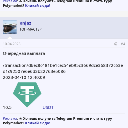
Реклама
: 🔥
Хочешь получить Telegram Premium и стать гуру
Polymarket?
Кликай сюда!
Knjaz
ТОП-МАСТЕР
10.04.2023
#4
Очередная выплата
/transaction/d6ec8c481be1cec54eb95c3669dce368372c63e
d1c92507e6e6d3b22763e5086
2023-04-10 12:40:09
10.5
USDT
Реклама
: 🔥
Хочешь получить Telegram Premium и стать гуру
Polymarket?
Кликай сюда!