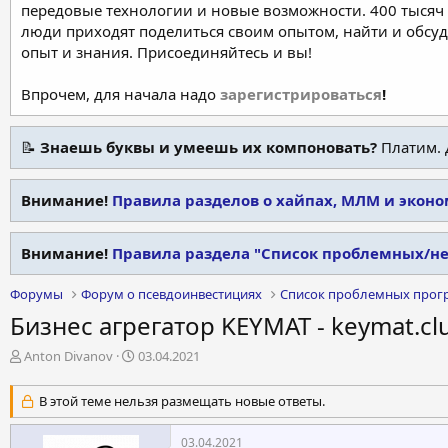
передовые технологии и новые возможности. 400 тысяч 
люди приходят поделиться своим опытом, найти и обсу
опыт и знания. Присоединяйтесь и вы!
Впрочем, для начала надо
зарегистрироваться
!
📝
Знаешь буквы и умеешь их компоновать?
Платим. 
Внимание!
Правила разделов о хайпах, МЛМ и экон
Внимание!
Правила раздела "Список проблемных/н
Форумы
Форум о псевдоинвестициях
Список проблемных прог
Бизнес агрегатор KEYMAT - keymat.cl
А
Д
Anton Divanov
03.04.2021
в
а
т
т
В этой теме нельзя размещать новые ответы.
о
а
р
н
03.04.2021
т
а