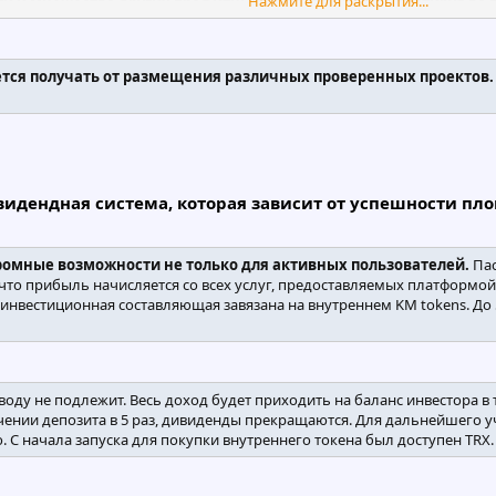
Нажмите для раскрытия...
и и множество других профитных направлений. Инвестируя во в
тся получать от размещения различных проверенных проектов. 
видендная система, которая зависит от успешности пло
ромные возможности не только для активных пользователей.
Пас
 что прибыль начисляется со всех услуг, предоставляемых платформо
м, инвестиционная составляющая завязана на внутреннем KM tokens. 
воду не подлежит. Весь доход будет приходить на баланс инвестора в 
чении депозита в 5 раз, дивиденды прекращаются. Для дальнейшего у
С начала запуска для покупки внутреннего токена был доступен TRX.