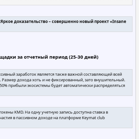
нутренний токен площадки Keymat пользователь участвует
Яркое доказательство – совершенно новый проект «Insane
щадки за отчетный период (25-30 дней)
сивный заработок является также важной составляющей всей
й. Размер дохода хоть и не фиксированный, зато внушительный.
До 50% прибыли экосистемы будет автоматически распределяться
токены KMD. На одну учетную запись доступна ставка в
частия в пассивном доходе на платформе Keymat club