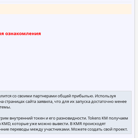
для ознакомления
делится со своими партнерами общей прибылью. Используя
 страницах сайта заявила, что для их запуска достаточно менее
стемы.
трим внутренний токен и его разновидности. Tokens KM получаем
в KMD, которые уже можно вывести. В KMR происходят
енние переводы между участниками. Можете создать свой проект.