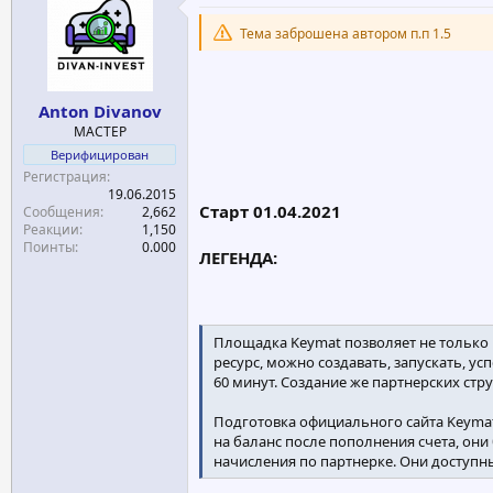
е
ч
Тема заброшена автором п.п 1.5
м
а
ы
л
а
Anton Divanov
МАСТЕР
Верифицирован
Регистрация
19.06.2015
Старт 01.04.2021
Сообщения
2,662
Реакции
1,150
Поинты
0.000
ЛЕГЕНДА:
Площадка Keymat позволяет не только 
ресурс, можно создавать, запускать, у
60 минут. Создание же партнерских стр
Подготовка официального сайта Keymat 
на баланс после пополнения счета, он
начисления по партнерке. Они доступны