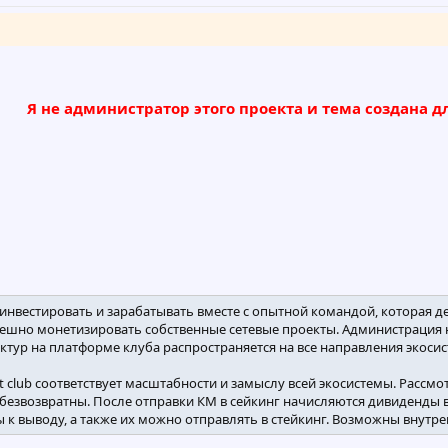
Я не администратор этого проекта и тема создана 
инвестировать и зарабатывать вместе с опытной командой, которая 
спешно монетизировать собственные сетевые проекты. Администрация на
уктур на платформе клуба распространяется на все направления экоси
club соответствует масштабности и замыслу всей экосистемы. Рассмо
и безвозвратны. После отправки КМ в сейкинг начисляются дивиденды 
 к выводу, а также их можно отправлять в стейкинг. Возможны внутр