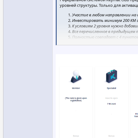
уровней структуры. Только для активац
Участие в любом направлении на 
Инвестировать минимум 200 КМ и
К условиям 2 уровня нужно добав
Все перечисленное в предыдущем 
Полностью совпадает с 4 пункто
К условиям 4 линии добавить общ
Каждый уровень принесет лидеру 15% о