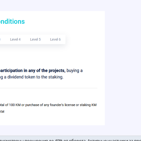
дусмотрены поощрения до 40% от оборота. Активные участники за про