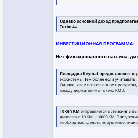
Ожидается расширение деятельност
в долевом краудфандинге.
Однако основной доход предполагае
Turbo 4».
ИНВЕСТИЦИОННАЯ ПРОГРАММА:
Нет фиксированного пассива, ди
Площадка Keymat предоставляет ог
экосистемы. Тем более если учитывать,
Однако, как и все связанное с ресурсо
между держателями токена KMD.
Token KM
отправляется в стейкинг и вы
диапазоне 10 KM – 10000 KM. При увели
необходимо сделать новую инвестицию. 