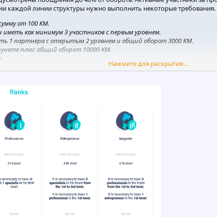
ии каждой линии структуры нужно выполнить некоторые требования. Р
сумму от 100 КМ.
 иметь как минимум 3 участников с первым уровнем.
ить 1 партнера с открытым 2 уровнем и общий оборот 3000 КМ.
пункте плюс общий оборот 10000 KM.
м.
Нажмите для раскрытия...
ий оборот в 25000 КМ.
т суммы участия партнера в любом из проектов, стейкинге или покуп