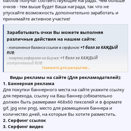
баллов получат соответствующие награды. Чем больше
очков - тем выше будет Ваша награда, так что не
упускайте возможность дополнительно заработать и
принимайте активное участие!
Зарабатывать очки Вы можете выполняя
различные действия на нашем сайте:
- пополнение баланса ссылок в серфинге:
+1 балл за КАЖДЫЙ
RUB
;
- покупка реферала на Бирже:
+1 балл за КАЖДЫЙ
потраченный RUB
;
Нажмите для раскрытия...
- участие в Очереди:
+1 балл за КАЖДЫЙ RUB
, который Вы
вложили в очередь;
Виды рекламы на сайте (Для рекламодателей):
- покупка Бонусного пакета:
+1 балл за КАЖДЫЙ RUB
;
1. Баннерная реклама
- регистрация реферала по Вашей ссылке:
+1 балл
;
Для покупки баннерного места на сайте укажите ссылку
- просмотр рекламной ссылки в Серфинге:
+1 балл
;
для перехода, ссылку на Ваш баннер (обязательно
должен быть размерами 468х60 пикселей и в формате
gif, jpg или png), место для размещения баннера и
количество дней, на которые Вы хотите разместить.
2. Серфинг ссылок
3. Серфинг видео