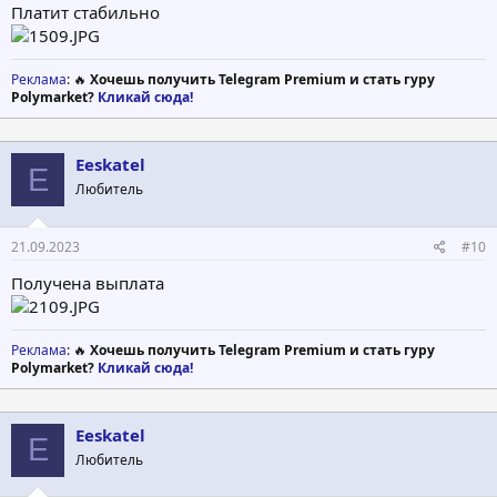
Платит стабильно
Реклама
: 🔥
Хочешь получить Telegram Premium и стать гуру
Polymarket?
Кликай сюда!
Eeskatel
E
Любитель
21.09.2023
#10
Получена выплата
Реклама
: 🔥
Хочешь получить Telegram Premium и стать гуру
Polymarket?
Кликай сюда!
Eeskatel
E
Любитель