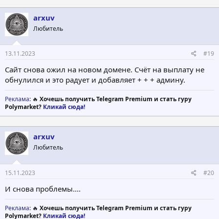
arxuv
Любитель
13.11.2023
#19
Сайт снова ожил на новом домене. Счёт на выплату не
обнулился и это радует и добавляет + + + админу.
Реклама
: 🔥
Хочешь получить Telegram Premium и стать гуру
Polymarket?
Кликай сюда!
arxuv
Любитель
15.11.2023
#20
И снова проблемы....
Реклама
: 🔥
Хочешь получить Telegram Premium и стать гуру
Polymarket?
Кликай сюда!