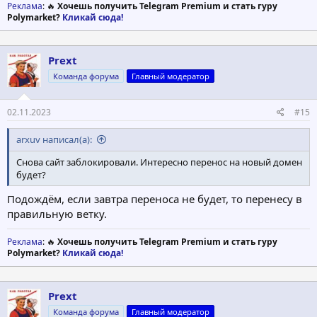
Реклама
: 🔥
Хочешь получить Telegram Premium и стать гуру
Polymarket?
Кликай сюда!
Prext
Команда форума
Главный модератор
02.11.2023
#15
arxuv написал(а):
Снова сайт заблокировали. Интересно перенос на новый домен
будет?
Подождём, если завтра переноса не будет, то перенесу в
правильную ветку.
Реклама
: 🔥
Хочешь получить Telegram Premium и стать гуру
Polymarket?
Кликай сюда!
Prext
Команда форума
Главный модератор