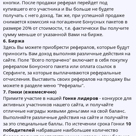
кнопки. После продажи реферал перейдет под
купившего его участника и Вы больше не будете
получать с него доход. Так же, при успешной продаже
снимается комиссия на погашение Бонусных пакетов в
размере 20% от стоимости, т.е. фактически Вы получите
сумму меньше от указанной Вами на бирже.
6. Биржа
Здесь Вы можете приобрести рефералов, которые будут
приносить Вам доход выполняя различные действия на
сайте. Поле "Всего потрачено" включает в себя покупку
рефералом Бонусного пакета или оплата ссылок в
Серфинге, за которые выплачиваются реферальные
отчисления. Выставить своих рефералов на продажу Вы
можете в разделе меню "Рефералы".
7. Гонки (ежемесячно)
Примите участие в нашей
Гонке лидеров
- конкурсе для
активных участников нашего сайта, и получайте
отличные награды живыми деньгами на свой баланс.
Выполняйте различные действия на сайте и получайте
за это специальные баллы. По истечении срока Гонки
10
победителей
набравшие наибольшее количество