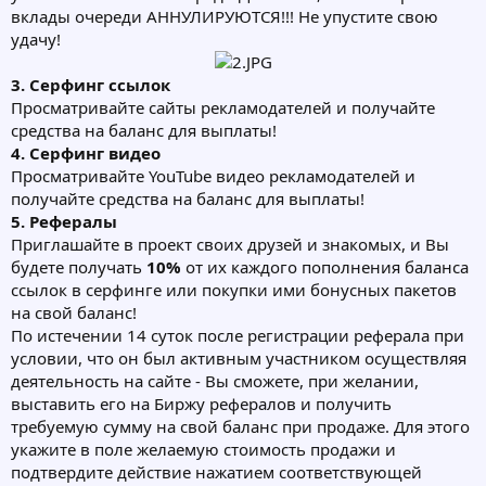
вклады очереди АННУЛИРУЮТСЯ!!! Не упустите свою
удачу!
3. Серфинг ссылок
Просматривайте сайты рекламодателей и получайте
средства на баланс для выплаты!
4. Серфинг видео
Просматривайте YouTube видео рекламодателей и
получайте средства на баланс для выплаты!
5. Рефералы
Приглашайте в проект своих друзей и знакомых, и Вы
будете получать
10%
от их каждого пополнения баланса
ссылок в серфинге или покупки ими бонусных пакетов
на свой баланс!
По истечении 14 суток после регистрации реферала при
условии, что он был активным участником осуществляя
деятельность на сайте - Вы сможете, при желании,
выставить его на Биржу рефералов и получить
требуемую сумму на свой баланс при продаже. Для этого
укажите в поле желаемую стоимость продажи и
подтвердите действие нажатием соответствующей