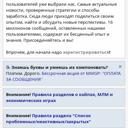
пользователей уже выбрали нас. Самые актуальные
новости, проверенные стратегии и способы
заработка. Сюда люди приходят поделиться своим
опытом, найти и обсудить новые перспективы. 16
миллионов сообщений, оставленных нашими
пользователями, содержат их бесценный опыт и
знания. Присоединяйтесь и вы!
Впрочем, для начала надо
зарегистрироваться
!
📝
Знаешь буквы и умеешь их компоновать?
Платим. Дорого.
Бессрочная акция от MMGP: "ОПЛАТА
ЗА СООБЩЕНИЯ"
Внимание!
Правила разделов о хайпах, МЛМ и
экономических играх
Внимание!
Правила раздела "Список
проблемных/неактивных/закрытых"