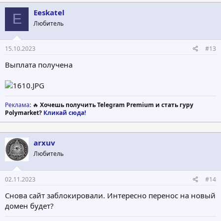
Eeskatel
E
Любитель
15.10.2023
#13
Выплата получена
Реклама
: 🔥
Хочешь получить Telegram Premium и стать гуру
Polymarket?
Кликай сюда!
arxuv
Любитель
02.11.2023
#14
Снова сайт заблокировали. Интересно перенос на новый
домен будет?