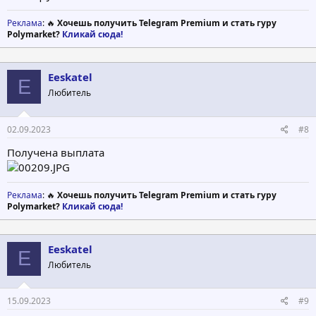
Реклама
: 🔥
Хочешь получить Telegram Premium и стать гуру
Polymarket?
Кликай сюда!
Eeskatel
E
Любитель
02.09.2023
#8
Получена выплата
Реклама
: 🔥
Хочешь получить Telegram Premium и стать гуру
Polymarket?
Кликай сюда!
Eeskatel
E
Любитель
15.09.2023
#9