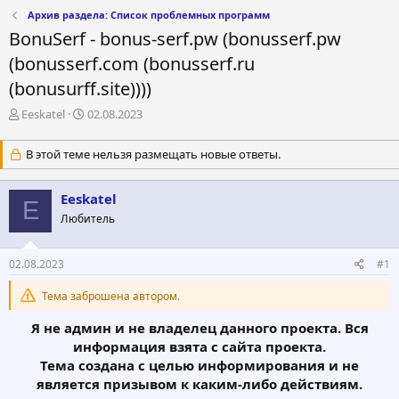
Архив раздела: Список проблемных программ
BonuSerf - bonus-serf.pw (bonusserf.pw
(bonusserf.com (bonusserf.ru
(bonusurff.site))))
А
Д
Eeskatel
02.08.2023
в
а
т
т
В этой теме нельзя размещать новые ответы.
о
а
р
н
т
а
Eeskatel
E
е
ч
Любитель
м
а
ы
л
а
02.08.2023
#1
Тема заброшена автором.
Я не админ и не владелец данного проекта. Вся
информация взята с сайта проекта.
Тема создана с целью информирования и не
является призывом к каким-либо действиям.