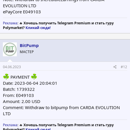
EVOLUTION LTD
ePayCore E049103
Реклама
: 🔥
Хочешь получить Telegram Premium и стать гуру
Polymarket?
Кликай сюда!
BitPump
МАСТЕР
04.06.2023
#12
PAYMENT
Date: 2023-06-04 20:04:01
Batch: 1739322
From: E049103
Amount: 2.00 USD
Comment: Withdraw to bitpump from CARDA EVOLUTION
LTD
Реклама
: 🔥
Хочешь получить Telegram Premium и стать гуру
Polymarket?
Кликай сюда!