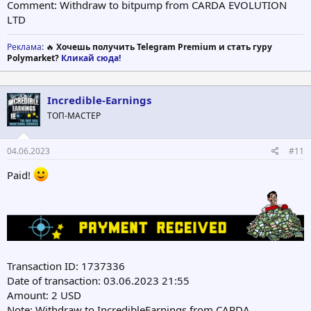
Comment: Withdraw to bitpump from CARDA EVOLUTION
LTD
Реклама
: 🔥
Хочешь получить Telegram Premium и стать гуру
Polymarket?
Кликай сюда!
Incredible-Earnings
ТОП-МАСТЕР
04.06.2023
#11
Paid!
Transaction ID: 1737336
Date of transaction: 03.06.2023 21:55
Amount: 2 USD
Note: Withdraw to IncredibleEarnings from CARDA