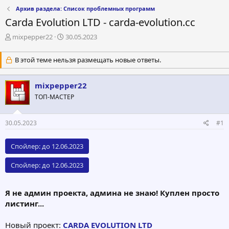
Архив раздела: Список проблемных программ
Carda Evolution LTD - carda-evolution.cc
А
Д
mixpepper22
30.05.2023
в
а
т
т
В этой теме нельзя размещать новые ответы.
о
а
р
н
т
а
mixpepper22
е
ч
ТОП-МАСТЕР
м
а
ы
л
а
30.05.2023
#1
Спойлер:
до 12.06.2023
Спойлер:
до 12.06.2023
Я не админ проекта, админа не знаю! Куплен просто
листинг...
Новый проект:
CARDA EVOLUTION LTD