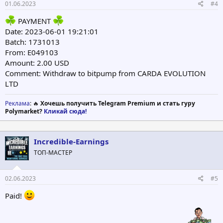
01.06.2023
#4
PAYMENT
Date: 2023-06-01 19:21:01
Batch: 1731013
From: E049103
Amount: 2.00 USD
Comment: Withdraw to bitpump from CARDA EVOLUTION
LTD
Реклама
: 🔥
Хочешь получить Telegram Premium и стать гуру
Polymarket?
Кликай сюда!
Incredible-Earnings
ТОП-МАСТЕР
02.06.2023
#5
Paid!