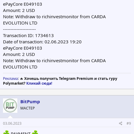
ePayCore E049103
Amount: 2 USD
Note: Withdraw to richinvestmonitor from CARDA
EVOLUTION LTD
----------------------
Transaction ID: 1734613
Date of transaction: 02.06.2023 19:20
ePayCore E049103
Amount: 2 USD
Note: Withdraw to richinvestmonitor from CARDA
EVOLUTION LTD
Реклама
: 🔥
Хочешь получить Telegram Premium и стать гуру
Polymarket?
Кликай сюда!
BitPump
МАСТЕР
03.06.2023
#9
PAYMENT