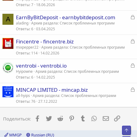
Ответы
7
18.06.2026
к
р
З
EarnByBitDeposit - earnbybitdeposit.com
A
а
alading
Архив раздела: Список проблемных программ
т
Ответы
6
03.04.2025
к
а
р
З
Fincentre - fincentre.biz
а
mixpepper22
Архив раздела: Список проблемных программ
т
Ответы
114
14.02.2026
к
а
р
З
ventrobi - ventrobi.io
а
Hyipowne
Архив раздела: Список проблемных программ
т
Ответы
6
14.02.2025
к
а
р
З
MINCAP LIMITED - mincap.biz
а
all-hyips
Архив раздела: Список проблемных программ
т
Ответы
76
27.12.2022
к
а
р
Facebook
Twitter
Reddit
Pinterest
Tumblr
WhatsApp
Электронна
Ссылка
Поделиться:
т
а
Свер
MMGP
Russian (RU)