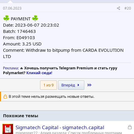
07.06.2023
#20
PAYMENT
Date: 2023-06-07 20:23:02
Batch: 1746463
From: E049103
Amount: 3.25 USD
Comment: Withdraw to bitpump from CARDA EVOLUTION
LTD
Реклама
: 🔥
Хочешь получить Telegram Premium и стать гуру
Polymarket?
Кликай сюда!
Last
1 из 9
Вперёд
В этой теме нельзя размещать новые ответы.
Похожие темы
З
Sigmatech Capital - sigmatech.capital
а
mixpepper22
Архив раздела: Список проблемных программ