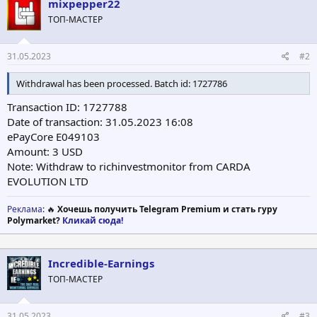
Нажмите для раскрытия...
mixpepper22
ТОП-МАСТЕР
31.05.2023
#2
Withdrawal has been processed. Batch id: 1727786
Transaction ID: 1727788
Date of transaction: 31.05.2023 16:08
ePayCore E049103
Amount: 3 USD
Note: Withdraw to richinvestmonitor from CARDA
EVOLUTION LTD
Реклама
: 🔥
Хочешь получить Telegram Premium и стать гуру
Polymarket?
Кликай сюда!
Incredible-Earnings
ТОП-МАСТЕР
31.05.2023
#3