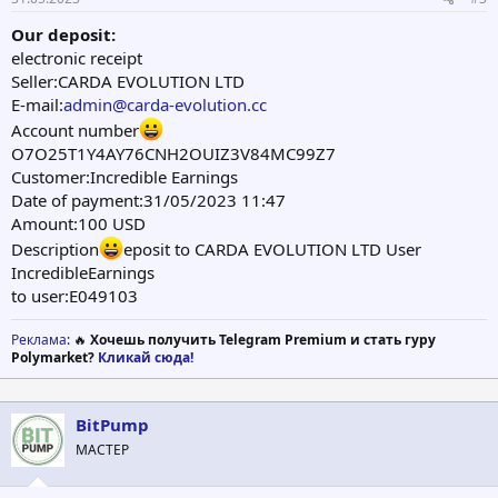
Our deposit:
electronic receipt
Seller:CARDA EVOLUTION LTD
E-mail:
admin@carda-evolution.cc
Account number
O7O25T1Y4AY76CNH2OUIZ3V84MC99Z7
Customer:Incredible Earnings
Date of payment:31/05/2023 11:47
Amount:100 USD
Description
eposit to CARDA EVOLUTION LTD User
IncredibleEarnings
to user:E049103
Реклама
: 🔥
Хочешь получить Telegram Premium и стать гуру
Polymarket?
Кликай сюда!
BitPump
МАСТЕР