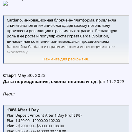
Cardano, инновационная блокчейн-платформа, привлекла
значительное внимание благодаря своему потенциалу
произвести революцию в различных отраслях. Решающую
роль в ее росте и популярности играет Carda Evolution,
динамичная компания, занимающаяся продвижением
блокчейна Cardano и стратегическими инвестициями в ее
экосистему.
Нажмите для раскрытия...
Carda Evolution признала преобразующую силу технологии
блокчейна Cardano и стремится использовать весь ее
потенциал. Активно участвуя в исследованиях, анализе и
Старт
May 30, 2023
разработке, компания стремится способствовать принятию
Дата переодевания, смены планов и т.д.
Jun 11, 2023
Cardano в качестве надежной и широко используемой
платформы блокчейна.
План:
Carda Evolution использует активный подход к инвестициям в
экосистему Cardano. Они выявляют перспективные проекты,
130% After 1 Day
стартапы и децентрализованные приложения (DApps),
Plan Deposit Amount After 1 Day Profit (%)
созданные на основе Cardano, и обеспечивают стратегические
Plan 1 $20.00 - $2000.00 102.00
инвестиции для их развития. Поддерживая эти предприятия,
Plan 2 $2001.00 - $5000.00 109.00
Carda Evolution способствует росту и расширению экосистемы
Plan 3 $5001.00 - $10000.00 118.00
Cardano.