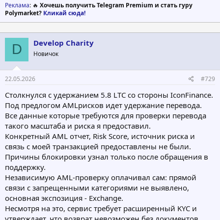
Реклама
: 🔥
Хочешь получить Telegram Premium и стать гуру
Polymarket?
Кликай сюда!
Develop Charity
D
Новичок
22.05.2026
#729
Столкнулся с удержанием 5.8 LTC со стороны IconFinance.
Под предлогом AMLрисков идет удержание перевода.
Все данные которые требуются для проверки перевода
такого масштаба и риска я предоставил.
Конкретный AML отчет, Risk Score, источник риска и
связь с моей транзакцией предоставлены не были.
Причины блокировки узнал только после обращения в
поддержку.
Независимую AML-проверку оплачивал сам: прямой
связи с запрещенными категориями не выявлено,
основная экспозиция - Exchange.
Несмотря на это, сервис требует расширенный KYC и
утверждает, что возврат невозможен без документов,