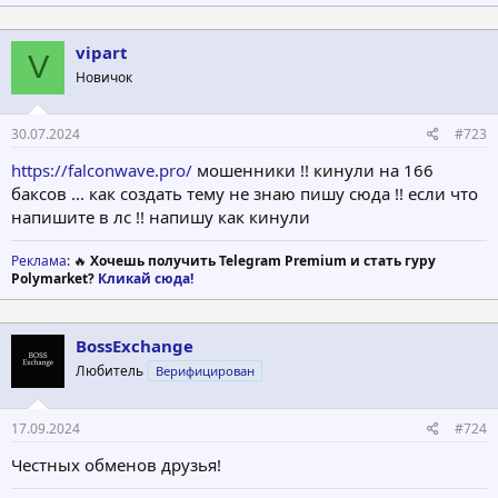
vipart
V
Новичок
30.07.2024
#723
https://falconwave.pro/
мошенники !! кинули на 166
баксов ... как создать тему не знаю пишу сюда !! если что
напишите в лс !! напишу как кинули
Реклама
: 🔥
Хочешь получить Telegram Premium и стать гуру
Polymarket?
Кликай сюда!
BossExchange
Любитель
Верифицирован
17.09.2024
#724
Честных обменов друзья!