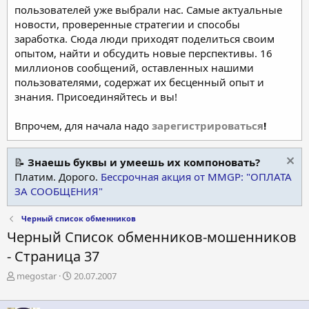
пользователей уже выбрали нас. Самые актуальные
новости, проверенные стратегии и способы
заработка. Сюда люди приходят поделиться своим
опытом, найти и обсудить новые перспективы. 16
миллионов сообщений, оставленных нашими
пользователями, содержат их бесценный опыт и
знания. Присоединяйтесь и вы!
Впрочем, для начала надо
зарегистрироваться
!
📝
Знаешь буквы и умеешь их компоновать?
Платим. Дорого.
Бессрочная акция от MMGP: "ОПЛАТА
ЗА СООБЩЕНИЯ"
Черный список обменников
Черный Список обменников-мошенников
- Страница 37
А
Д
megostar
20.07.2007
в
а
т
т