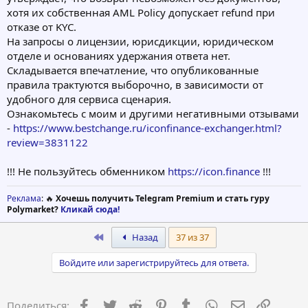
хотя их собственная AML Policy допускает refund при
отказе от KYC.
На запросы о лицензии, юрисдикции, юридическом
отделе и основаниях удержания ответа нет.
Складывается впечатление, что опубликованные
правила трактуются выборочно, в зависимости от
удобного для сервиса сценария.
Ознакомьтесь с моим и другими негативными отзывами
-
https://www.bestchange.ru/iconfinance-exchanger.html?
review=3831122
!!! Не пользуйтесь обменником
https://icon.finance
!!!
Реклама
: 🔥
Хочешь получить Telegram Premium и стать гуру
Polymarket?
Кликай сюда!
First
Назад
37 из 37
Войдите или зарегистрируйтесь для ответа.
Facebook
Twitter
Reddit
Pinterest
Tumblr
WhatsApp
Электронна
Ссылка
Поделиться: