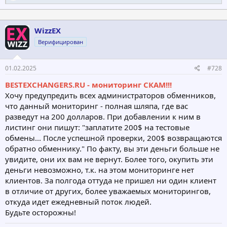
е
а
к
ц
WizzEX
и
Верифицирован
и
:
01.02.2025
#728
BESTEXCHANGERS.RU - мониторинг СКАМ!!!
Хочу предупредить всех администраторов обменников,
что данный мониторинг - полная шляпа, где вас
разведут на 200 долларов. При добавлении к ним в
листинг они пишут: "заплатите 200$ на тестовые
обмены... После успешной проверки, 200$ возвращаются
обратно обменнику." По факту, вы эти деньги больше не
увидите, они их вам не вернут. Более того, окупить эти
деньги невозможно, т.к. на этом мониторинге нет
клиентов. За полгода оттуда не пришел ни один клиент
в отличие от других, более уважаемых мониторингов,
откуда идет ежедневный поток людей.
Будьте осторожны!