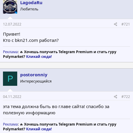
о
а
LagodaRu
р
н
Любитель
т
а
е
ч
м
а
12.07.2022
#721
ы
л
а
Привет!
Кто с bkn21.com работал?
Реклама
: 🔥
Хочешь получить Telegram Premium и стать гуру
Polymarket?
Кликай сюда!
postoronniy
P
Интересующийся
04.11.2022
#722
эта тема должна быть во главе сайта! спасибо за
полезную информацию
Реклама
: 🔥
Хочешь получить Telegram Premium и стать гуру
Polymarket?
Кликай сюда!