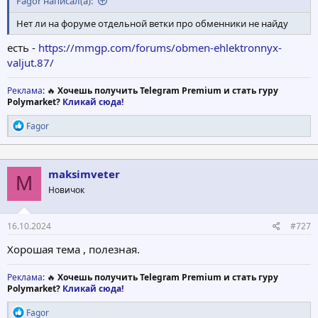
Fagor написал(а):
Нет ли на форуме отдельной ветки про обменники не найду
есть -
https://mmgp.com/forums/obmen-ehlektronnyx-
valjut.87/
Реклама
: 🔥
Хочешь получить Telegram Premium и стать гуру
Polymarket?
Кликай сюда!
Р
Fagor
е
а
к
ц
maksimveter
M
и
Новичок
и
:
16.10.2024
#727
Хорошая тема , полезная.
Реклама
: 🔥
Хочешь получить Telegram Premium и стать гуру
Polymarket?
Кликай сюда!
Р
Fagor