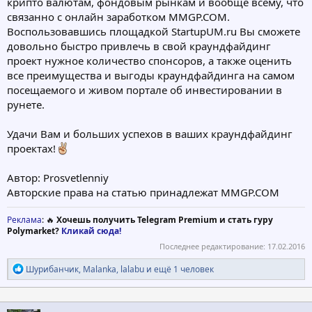
крипто валютам, фондовым рынкам и вообще всему, что
связанно с онлайн заработком MMGP.COM.
Воспользовавшись площадкой StartupUM.ru Вы сможете
довольно быстро привлечь в свой краундфайдинг
проект нужное количество спонсоров, а также оценить
все преимущества и выгоды краундфайдинга на самом
посещаемого и живом портале об инвестировании в
рунете.
Удачи Вам и больших успехов в ваших краундфайдинг
проектах!
Автор: Prosvetlenniy
Авторские права на статью принадлежат MMGP.COM
Реклама
: 🔥
Хочешь получить Telegram Premium и стать гуру
Polymarket?
Кликай сюда!
Последнее редактирование:
17.02.2016
Р
Шурибанчик
,
Malanka
,
lalabu
и ещё 1 человек
е
а
к