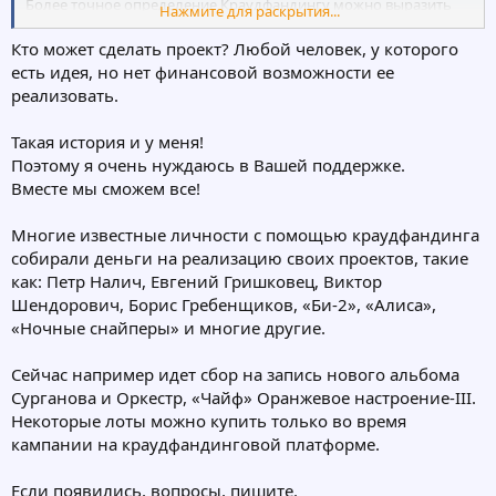
Более точное определение Краудфандингу можно выразить
Нажмите для раскрытия...
так:
Кто может сделать проект? Любой человек, у которого
Краундфандинг – это привлечение энного количества
есть идея, но нет финансовой возможности ее
заинтересованных людей (юридических и физических лиц), для
реализовать.
сбора средств на финансирование определенного проекта,
продукта, услуги, отрасли, идеи, стартапа и т.п.
Такая история и у меня!
Поэтому я очень нуждаюсь в Вашей поддержке.
Сюда очень хорошо подходит выражение: «С миру по нитки»,
ведь Краудфандинг своими корнями уходит далеко в историю,
Вместе мы сможем все!
когда наши предки объединяли совместные усилия для
реализации своих внутренних территориальных задумок.
Многие известные личности с помощью краудфандинга
Поэтому Краундфандинг, прежде всего - это народное
собирали деньги на реализацию своих проектов, такие
инвестирование, народных проектов на благо народа.
как: Петр Налич, Евгений Гришковец, Виктор
Шендорович, Борис Гребенщиков, «Би-2», «Алиса»,
Благодаря появлению интернета, Краудфайдинг начал
эволюционировать, его радиус действия значительно
«Ночные снайперы» и многие другие.
расширился, а в мире уже не осталась сферы, где бы его нельзя
было применить. Сейчас Краундфайдинг становится все
Сейчас например идет сбор на запись нового альбома
популярней и популярней, особенно среди активной,
Сурганова и Оркестр, «Чайф» Оранжевое настроение-III.
современной, прогрессивной части населения.
Некоторые лоты можно купить только во время
кампании на краудфандинговой платформе.
Ведь если у вас есть готовый проект, но нет средств на его
реализацию – просто воспользуйтесь краундфайдинг
площадкой, просто расскажите людям о вашем проекте,
Если появились, вопросы, пишите.