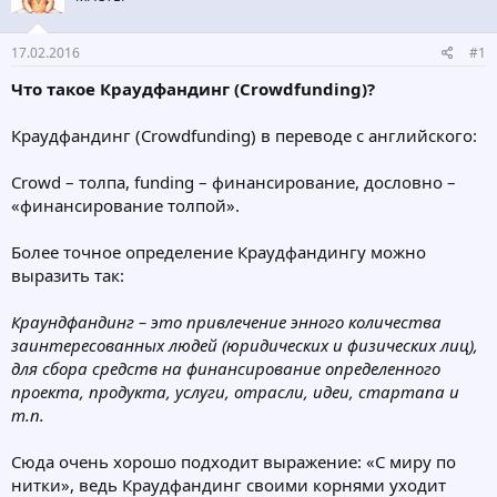
т
а
е
ч
17.02.2016
#1
м
а
ы
л
Что такое Краудфандинг (Crowdfunding)?
а
Краудфандинг (Crowdfunding) в переводе с английского:
Crowd – толпа, funding – финансирование, дословно –
«финансирование толпой».
Более точное определение Краудфандингу можно
выразить так:
Краундфандинг – это привлечение энного количества
заинтересованных людей (юридических и физических лиц),
для сбора средств на финансирование определенного
проекта, продукта, услуги, отрасли, идеи, стартапа и
т.п.
Сюда очень хорошо подходит выражение: «С миру по
нитки», ведь Краудфандинг своими корнями уходит