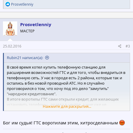
Р
Prosvetlenniy
е
а
к
ц
Prosvetlenniy
и
МАСТЕР
и
:
25.02.2016
#3
Rubin21 написал(а):
В своё время хотел купить телефонную станцию для
расширения возможностей ГТС и для того, чтобы внедриться в
телефонную сеть. У нас в городе есть 2 района, которые так и
остались в без новой проводной АТС. Но я случайно
проговорился о том, что хочу под это дело "замутить"
"народное кредитование".
В итоге воротилы ГТС сами открыли кредит, для желающих
установить телефоны - правда в центре, а мне уже не
Нажмите для раскрытия...
разрешили - сказав, что кредитование на подобный проект у
нас в городе уже есть...
Бог им судья! ГТС воротилам этим, хитросделанным