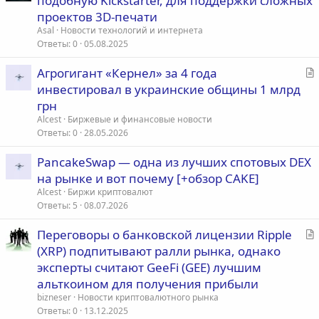
подобную Kickstarter, для поддержки сложных
Нефинансовым вознаграждением также может служить и сам
а
проектов 3D-печати
финансируемый продукт, если это, мультимедийный проект,
т
Asal
Новости технологий и интернета
книга, услуга, программное обеспечение или гаджет. По сути,
ь
Ответы
0
05.08.2025
такой вид вознаграждения может оцениваться, как пред заказ
я
альбома, фильма или чего либо. К нефинансовому
вознаграждению сейчас чаще всего прибегают авторы
С
Агрогигант «Кернел» за 4 года
проектов на краундфайдинг платформах. Одна из самых
т
инвестировал в украинские общины 1 млрд
популярных в интернете платформ, где используется модель
а
грн
нефинансового вознаграждения, называется Кикстартер.
т
Alcest
Биржевые и финансовые новости
ь
Ответы
0
28.05.2026
Финансовое вознаграждение (Краудинвестинг)
– одна из
я
составных частей Краундфайдинга, которая подразумевает
вложение средств в определенный проект с целью получения
PancakeSwap — одна из лучших спотовых DEX
финансовой выгоды и здесь уже любой спонсор является
на рынке и вот почему [+обзор CAKE]
своего рода инвестором. Выделяют три основных формы
Alcest
Биржи криптовалют
краундинвестинга: роялти (доля от доходов проекта),
Ответы
5
08.07.2026
народное кредитование (займы под процент), акционерный
краундфайдинг (спонсор получает дивиденды и акции
С
Переговоры о банковской лицензии Ripple
предприятия).
т
(XRP) подпитывают ралли рынка, однако
а
Отсутствие вознаграждения (добровольное
эксперты считают GeeFi (GEE) лучшим
пожертвование)
– этот бескорыстный вид финансирования,
т
альткоином для получения прибыли
который не предполагает каких либо обязательств, для
ь
bizneser
Новости криптовалютного рынка
получателя. Модель добровольного пожертвования часто
я
Ответы
0
13.12.2025
применяется в различных медицинских, духовных и