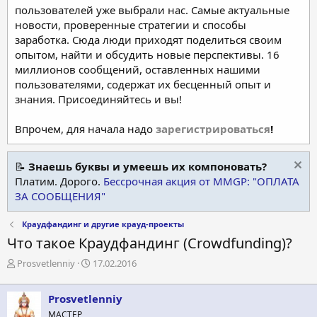
пользователей уже выбрали нас. Самые актуальные
новости, проверенные стратегии и способы
заработка. Сюда люди приходят поделиться своим
опытом, найти и обсудить новые перспективы. 16
миллионов сообщений, оставленных нашими
пользователями, содержат их бесценный опыт и
знания. Присоединяйтесь и вы!
Впрочем, для начала надо
зарегистрироваться
!
📝
Знаешь буквы и умеешь их компоновать?
Платим. Дорого.
Бессрочная акция от MMGP: "ОПЛАТА
ЗА СООБЩЕНИЯ"
Краудфандинг и другие крауд-проекты
Что такое Краудфандинг (Crowdfunding)?
А
Д
Prosvetlenniy
17.02.2016
в
а
т
т
Prosvetlenniy
о
а
р
н
МАСТЕР