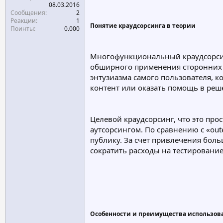
08.03.2016
Сообщения
2
Реакции
1
Понятие краудсорсинга в теории
Поинты
0.000
Многофункциональный краудсорсин
обширного применения сторонних р
энтузиазма самого пользователя, к
контент или оказать помощь в реш
Целевой краудсорсинг, что это пр
аутсорсингом. По сравнению с «out
публику. За счет привлечения бол
сократить расходы на тестировани
Особенности и преимущества использов