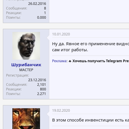
26.02.2016
Сообщения
8
Реакции
1
Поинты
0.000
10.01.2020
Ну да. Явное его применение видно
сам итог работы.
Реклама
: 🔥
Хочешь получить Telegram Pre
Шурибанчик
МАСТЕР
Регистрация
23.12.2016
Сообщения
2,101
Реакции
800
Поинты
2.271
19.02.2020
В этом способе инвенстиции есть ка