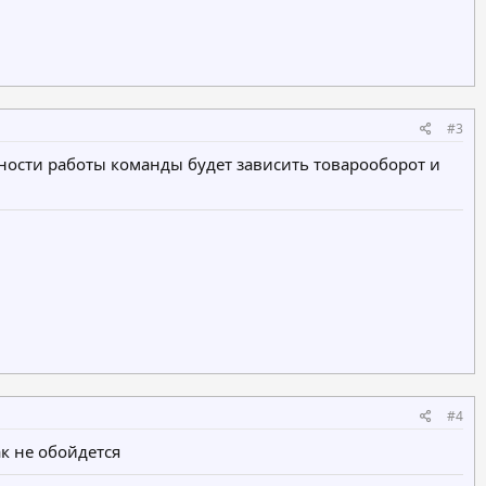
#3
вности работы команды будет зависить товарооборот и
#4
ак не обойдется