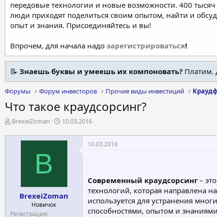
передовые технологии и новые возможности. 400 тысяч 
люди приходят поделиться своим опытом, найти и обсу
опыт и знания. Присоединяйтесь и вы!
Впрочем, для начала надо
зарегистрироваться
!
📝
Знаешь буквы и умеешь их компоновать?
Платим. 
Форумы
Форум инвесторов
Прочие виды инвестиций
Краудф
Что такое краудсорсинг?
А
Д
BrexeiZoman
10.03.2016
в
а
т
т
10.03.2016
о
а
B
р
н
т
а
е
ч
Современный краудсорсинг
– эт
м
а
технологий, которая направлена н
ы
л
BrexeiZoman
а
используется для устранения мног
Новичок
способностями, опытом и знаниями
Регистрация