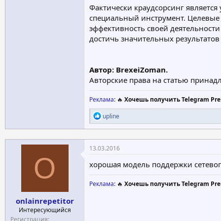
Фактически краудсорсинг является 
специальный инструмент. Целевые 
эффективность своей деятельности
достичь значительных результатов 
Автор:
BrexeiZoman.
Авторские права на статью прина
Реклама
: 🔥
Хочешь получить Telegram Pre
Р
upline
е
а
к
ц
13.03.2016
и
O
и
хорошая модель поддержки сетевог
:
Реклама
: 🔥
Хочешь получить Telegram Pre
onlainrepetitor
Интересующийся
Регистрация