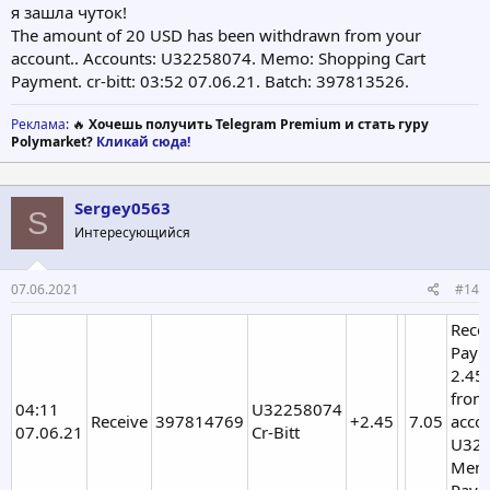
я зашла чуток!
The amount of 20 USD has been withdrawn from your
account.. Accounts: U32258074. Memo: Shopping Cart
Payment. cr-bitt: 03:52 07.06.21. Batch: 397813526.
Реклама
: 🔥
Хочешь получить Telegram Premium и стать гуру
Polymarket?
Кликай сюда!
Sergey0563
S
Интересующийся
07.06.2021
#14
Rece
Paym
2.45
from
04:11
U32258074
Receive
397814769
+2.45
7.05
acco
07.06.21
Cr-Bitt
U322
Memo
Paym