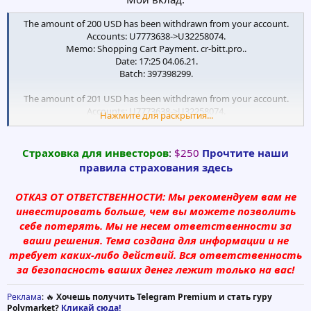
Updated on 2021-05-23
The amount of 200 USD has been withdrawn from your account.
Name Servers NS1.DDOS-GUARD.NET (has 7,260 domains)
Accounts: U7773638->U32258074.
NS2.DDOS-GUARD.NET (has 7,260 domains)
Memo: Shopping Cart Payment. cr-bitt.pro..
NS3.DDOS-GUARD.NET (has 7,260 domains)
Date: 17:25 04.06.21.
NS4.DDOS-GUARD.NET (has 7,260 domains)
Batch: 397398299.
NS5.DDOS-GUARD.NET (has 7,260 domains)
NS6.DDOS-GUARD.NET (has 7,260 domains)
The amount of 201 USD has been withdrawn from your account.
Accounts: U7773638->U32258074.
Нажмите для раскрытия...
Memo: Shopping Cart Payment. cr-bitt.pro..
Tech Contact —
Date: 18:19 27.05.21.
IP Address 185.178.208.182 - 99 other sites hosted on this server
Batch: 395425645.
Cтраховка для инвесторов
:
$250
Прочтите наши
IP Location Russian Federation - Rostovskaya Oblast' - Rostov-na-
правила страхования здесь
donu - Ddos-guard Ltd
ОТКАЗ ОТ ОТВЕТСТВЕННОСТИ
: Мы рекомендуем вам не
инвестировать больше, чем вы можете позволить
себе потерять. Мы не несем ответственности за
ваши решения. Тема создана для информации и не
требует каких-либо действий. Вся ответственность
за безопасность ваших денег лежит только на вас!
Реклама
: 🔥
Хочешь получить Telegram Premium и стать гуру
Polymarket?
Кликай сюда!