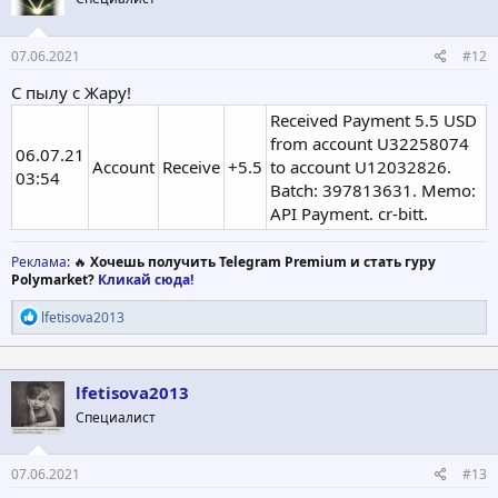
07.06.2021
#12
С пылу с Жару!
Received Payment 5.5 USD
from account U32258074
06.07.21
Account
Receive
+5.5
to account U12032826.
03:54
Batch: 397813631. Memo:
API Payment. cr-bitt.
Реклама
: 🔥
Хочешь получить Telegram Premium и стать гуру
Polymarket?
Кликай сюда!
Р
lfetisova2013
е
а
к
ц
lfetisova2013
и
Специалист
и
:
07.06.2021
#13