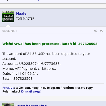
Naale
ТОП-МАСТЕР
04.06.2021
#2
Withdrawal has been processed. Batch id: 397328508
The amount of 24.35 USD has been deposited to your
account.
Accounts: U32258074->U7773638.
Memo: API Payment. cr-bitt.pro..
Date: 11:11 04.06.21.
Batch: 397328508.
Реклама
: 🔥
Хочешь получить Telegram Premium и стать гуру
Polymarket?
Кликай сюда!
TrueShamanKing