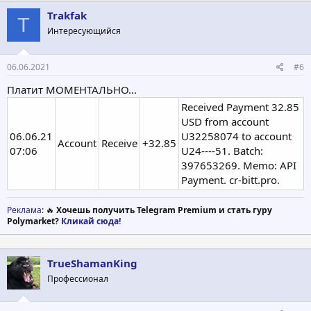
Trakfak
T
Интересующийся
06.06.2021
#6
Платит МОМЕНТАЛЬНО...
Received Payment 32.85
USD from account
06.06.21
U32258074 to account
Account
Receive
+32.85
07:06
U24----51. Batch:
397653269. Memo: API
Payment. cr-bitt.pro.
Реклама
: 🔥
Хочешь получить Telegram Premium и стать гуру
Polymarket?
Кликай сюда!
TrueShamanKing
Профессионал