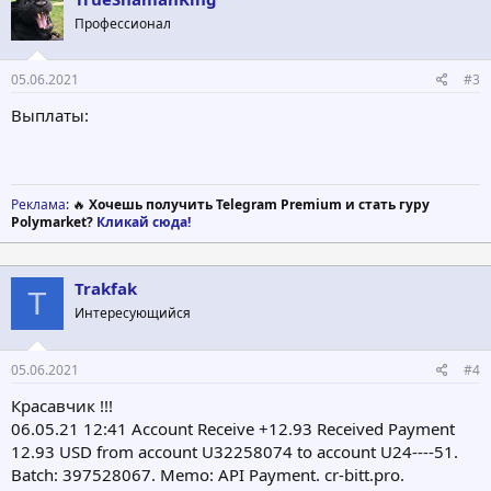
Профессионал
05.06.2021
#3
Выплаты:
Реклама
: 🔥
Хочешь получить Telegram Premium и стать гуру
Polymarket?
Кликай сюда!
Trakfak
T
Интересующийся
05.06.2021
#4
Красавчик !!!
06.05.21 12:41 Account Receive +12.93 Received Payment
12.93 USD from account U32258074 to account U24----51.
Batch: 397528067. Memo: API Payment. cr-bitt.pro.