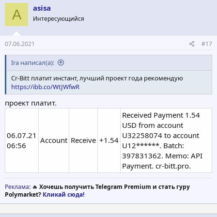
asisa
A
Интересующийся
07.06.2021
#17
Ira написал(а):
Cr-Bitt платит инстант, лучший проект года рекомендую
https://ibb.co/WtJWfwR
проект платит.
Received Payment 1.54
USD from account
06.07.21
U32258074 to account
Account
Receive
+1.54
06:56
U12******. Batch:
397831362. Memo: API
Payment. cr-bitt.pro.
Реклама
: 🔥
Хочешь получить Telegram Premium и стать гуру
Polymarket?
Кликай сюда!