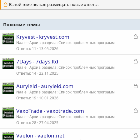
В этой теме нельзя размещать новые ответы.
Похожие темы
З
Kryvest - kryvest.com
а
Naale
Архив раздела: Список проблемных программ
Ответы
11
13.05.2026
к
р
З
7Days - 7days.ltd
а
Naale
Архив раздела: Список проблемных программ
т
Ответы
14
22.11.2025
к
а
р
З
Auryield - auryield.com
а
Naale
Архив раздела: Список проблемных программ
т
Ответы
19
10.01.2026
к
а
р
З
VexoTrade - vexotrade.com
а
Naale
Архив раздела: Список проблемных программ
т
Ответы
28
27.04.2025
к
а
р
З
Vaelon - vaelon.net