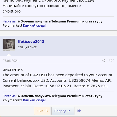
Memo: API Payment. cr-bitt.pro. Payment ID: 5298
Начинайте своё утро правильно, вместе
cr-bitt.pro
Реклама
: 🔥
Хочешь получить Telegram Premium и стать гуру
Polymarket?
Кликай сюда!
lfetisova2013
Специалист
07.06.2021
#20
инстантик
The amount of 0.42 USD has been deposited to your account.
Current balance: ххх USD. Accounts: U32258074 Memo: API
Payment. cr-bitt. Date: 10:56 07.06.21. Batch: 397875191.
Реклама
: 🔥
Хочешь получить Telegram Premium и стать гуру
Polymarket?
Кликай сюда!
Last
1 из 13
Вперёд