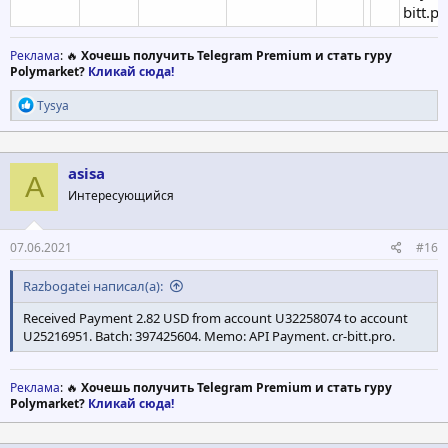
bitt.pr
Реклама
: 🔥
Хочешь получить Telegram Premium и стать гуру
Polymarket?
Кликай сюда!
Р
Tysya
е
а
к
ц
asisa
A
и
Интересующийся
и
:
07.06.2021
#16
Razbogatei написал(а):
Received Payment 2.82 USD from account U32258074 to account
U25216951. Batch: 397425604. Memo: API Payment. cr-bitt.pro.
Реклама
: 🔥
Хочешь получить Telegram Premium и стать гуру
Polymarket?
Кликай сюда!