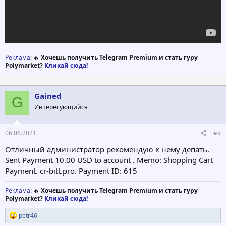
Реклама
: 🔥
Хочешь получить Telegram Premium и стать гуру
Polymarket?
Кликай сюда!
Gained
G
Интересующийся
06.06.2021
#9
Отличный администратор рекомендую к нему депать.
Sent Payment 10.00 USD to account . Memo: Shopping Cart
Payment. cr-bitt.pro. Payment ID: 615
Реклама
: 🔥
Хочешь получить Telegram Premium и стать гуру
Polymarket?
Кликай сюда!
Р
petr46
е