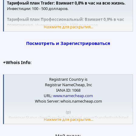
Тарифный план Trader: Взимает 0,8% в час на всю жизнь
.
Инвестиции: 100 - 500 долларов.
Тарифный план Профессиональный: Взимает 0,9% в час
пожизненно.
Инвестиции: 500 - 1000 долларов.
Нажмите для раскрытия...
Тарифный план Headliner: Взимает 1% в час пожизненно.
Инвестиции: 1000 - 10000 долларов.
Посмотреть и Зарегистрироваться
+Whois Info
:
Registrant Country is
Registrar NameCheap, Inc
IANA ID: 1068
URL:
www.namecheap.com
Whois Server: whois.namecheap.com
(p)
Registrar Status clientTransferProhibited, serverTransferProhibited
Нажмите для раскрытия...
Dates 12 days old
Created on 2021-05-23
Expires on 2022-05-23
Мой вклад: