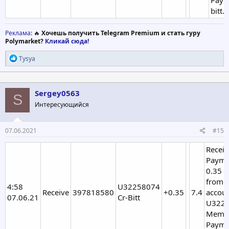
bitt.
Реклама
: 🔥
Хочешь получить Telegram Premium и стать гуру
Polymarket?
Кликай сюда!
Р
Tysya
е
а
к
ц
Sergey0563
S
и
Интересующийся
и
:
07.06.2021
#15
Recei
Payme
0.35 
from
4:58
U32258074
Receive
397818580
+0.35
7.4
accou
07.06.21
Cr-Bitt
U3225
Memo:
Paymen