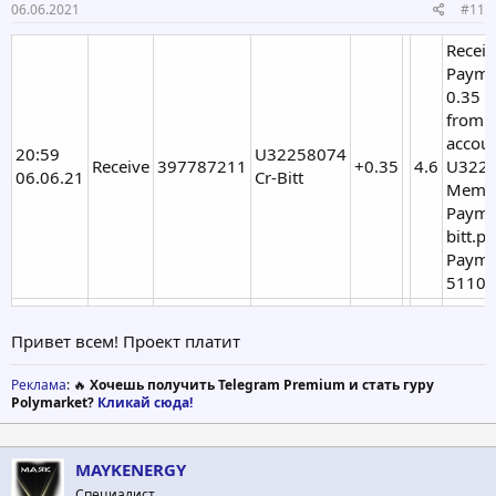
06.06.2021
#11
Recei
Payme
0.35 
from
accou
20:59
U32258074
Receive
397787211
+0.35
4.6
U3225
06.06.21
Cr-Bitt
Memo:
Paymen
bitt.pr
Payme
5110
Привет всем! Проект платит
Реклама
: 🔥
Хочешь получить Telegram Premium и стать гуру
Polymarket?
Кликай сюда!
MAYKENERGY
Специалист