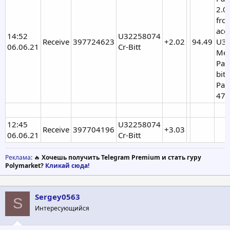
2.0
fro
acc
14:52
U32258074
Receive
397724623
+2.02
94.49
U32
06.06.21
Cr-Bitt
Mem
Pay
bitt
Pay
471
12:45
U32258074
Receive
397704196
+3.03
06.06.21
Cr-Bitt
Реклама
: 🔥
Хочешь получить Telegram Premium и стать гуру
Polymarket?
Кликай сюда!
Sergey0563
S
Интересующийся