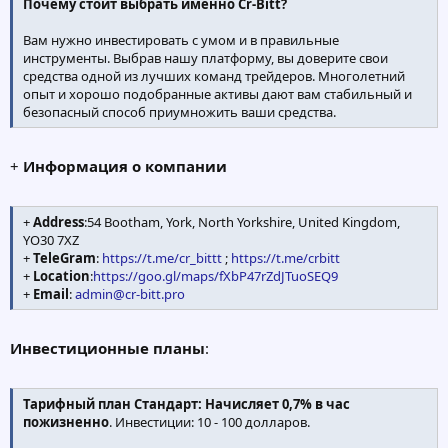
Почему стоит выбрать именно Cr-Bitt?
Вам нужно инвестировать с умом и в правильные
инструменты. Выбрав нашу платформу, вы доверите свои
средства одной из лучших команд трейдеров. Многолетний
опыт и хорошо подобранные активы дают вам стабильный и
безопасный способ приумножить ваши средства.
+
Информация о компании
+
Address
:54 Bootham, York, North Yorkshire, United Kingdom,
YO30 7XZ
+
TeleGram
:
https://t.me/cr_bittt
;
https://t.me/crbitt
+
Location
:
https://goo.gl/maps/fXbP47rZdJTuoSEQ9
+
Email
:
admin@cr-bitt.pro
Инвестиционные планы
:
Тарифный план Стандарт: Начисляет 0,7% в час
пожизненно
. Инвестиции: 10 - 100 долларов.