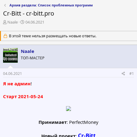
Архив раздела: Список проблемных программ
Cr-Bitt - cr-bitt.pro
А
Д
Naale
04.06.2021
в
а
т
т
В этой теме нельзя размещать новые ответы.
о
а
р
н
т
а
Naale
е
ч
ТОП-МАСТЕР
м
а
ы
л
а
04.06.2021
#1
Я не админ
!
Старт 2021-05-24
Принимает
: PerfectMoney
Cr-Bitt
Новый проект
: