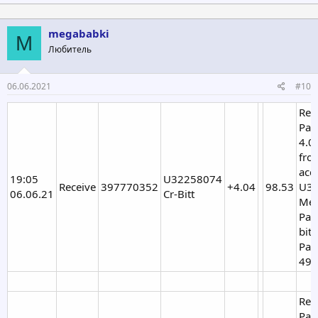
а
к
ц
megababki
M
и
Любитель
и
:
06.06.2021
#10
Rec
Pay
4.0
fro
acc
19:05
U32258074
Receive
397770352
+4.04
98.53
U32
06.06.21
Cr-Bitt
Mem
Pay
bitt
Pay
499
Rec
Pay