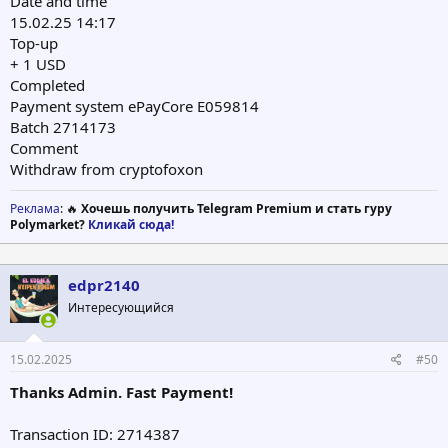
Date and time
15.02.25 14:17
Top-up
+ 1 USD
Completed
Payment system ePayCore E059814
Batch 2714173
Comment
Withdraw from cryptofoxon
Реклама
: 🔥
Хочешь получить Telegram Premium и стать гуру
Polymarket?
Кликай сюда!
edpr2140
Интересующийся
15.02.2025
#50
Thanks Admin. Fast Payment!
Transaction ID: 2714387