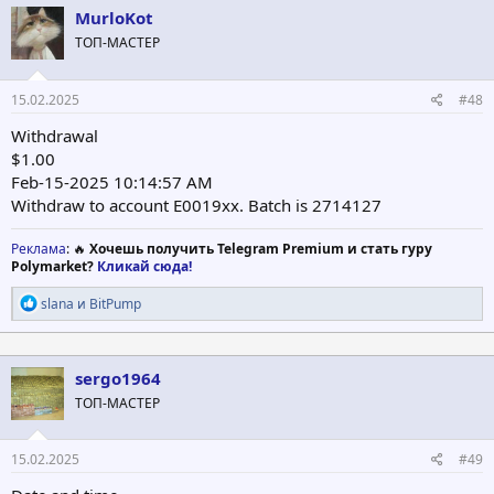
ц
MurloKot
и
ТОП-МАСТЕР
и
:
15.02.2025
#48
Withdrawal
$1.00
Feb-15-2025 10:14:57 AM
Withdraw to account E0019xx. Batch is 2714127
Реклама
: 🔥
Хочешь получить Telegram Premium и стать гуру
Polymarket?
Кликай сюда!
Р
slana
и
BitPump
е
а
к
ц
sergo1964
и
ТОП-МАСТЕР
и
:
15.02.2025
#49