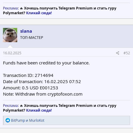
Реклама
: 🔥
Хочешь получить Telegram Premium и стать гуру
Polymarket?
Кликай сюда!
slana
ТОП-МАСТЕР
16.02.2025
#52
Funds have been credited to your balance.
Transaction ID: 2714694
Date of transaction: 16.02.2025 07:52
Amount: 0.5 USD E001253
Note: Withdraw from cryptofoxon.com
Реклама
: 🔥
Хочешь получить Telegram Premium и стать гуру
Polymarket?
Кликай сюда!
Р
BitPump
и
MurloKot
е
а