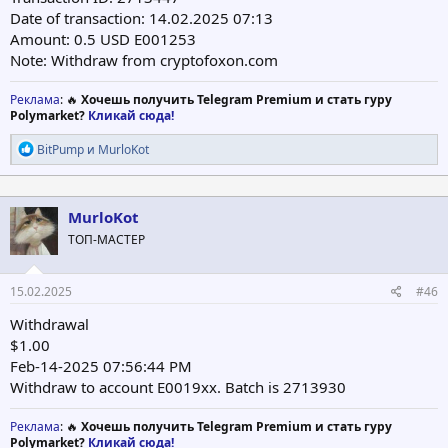
Date of transaction: 14.02.2025 07:13
Amount: 0.5 USD E001253
Note: Withdraw from cryptofoxon.com
Реклама
: 🔥
Хочешь получить Telegram Premium и стать гуру
Polymarket?
Кликай сюда!
Р
BitPump
и
MurloKot
е
а
к
ц
MurloKot
и
ТОП-МАСТЕР
и
:
15.02.2025
#46
Withdrawal
$1.00
Feb-14-2025 07:56:44 PM
Withdraw to account E0019xx. Batch is 2713930
Реклама
: 🔥
Хочешь получить Telegram Premium и стать гуру
Polymarket?
Кликай сюда!