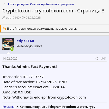
Архив раздела: Список проблемных программ
Cryptofoxon - cryptofoxon.com - Страница 3
А
Д
edpr2140
04.02.2025
в
а
т
т
В этой теме нельзя размещать новые ответы.
о
а
р
н
т
а
edpr2140
е
ч
Интересующийся
м
а
ы
л
а
14.02.2025
#41
Thanks Admin. Fast Payment!
Transaction ID: 2713357
Date of transaction: 02/14/2025 01:07
Sender's account: ePayCore E059814
Amount: 0.9 USD
Note: Withdraw to eddiepr from cryptofoxon.com
Реклама
: 🔥
Хочешь получить Telegram Premium и стать гуру