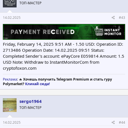
ТОП-МАСТЕР
и
:
14.02.2025
#43
Friday, February 14, 2025 9:51 AM - 1.50 USD: Operation ID:
2713486 Operation Date: 14.02.2025 09:51 Status:
Completed Sender's account: ePayCore E059814 Amount: 1.5
USD Note: Withdraw to InstantMonitorCom from
cryptofoxon.com
Реклама
: 🔥
Хочешь получить Telegram Premium и стать гуру
Polymarket?
Кликай сюда!
sergo1964
ТОП-МАСТЕР
14.02.2025
#44