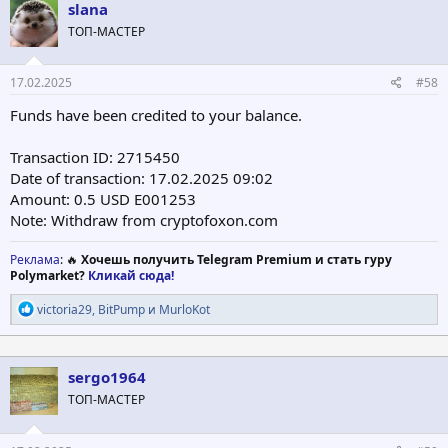
slana
ТОП-МАСТЕР
17.02.2025
#58
Funds have been credited to your balance.
Transaction ID: 2715450
Date of transaction: 17.02.2025 09:02
Amount: 0.5 USD E001253
Note: Withdraw from cryptofoxon.com
Реклама
: 🔥
Хочешь получить Telegram Premium и стать гуру
Polymarket?
Кликай сюда!
Р
victoria29
,
BitPump
и
MurloKot
е
а
к
ц
sergo1964
и
ТОП-МАСТЕР
и
: