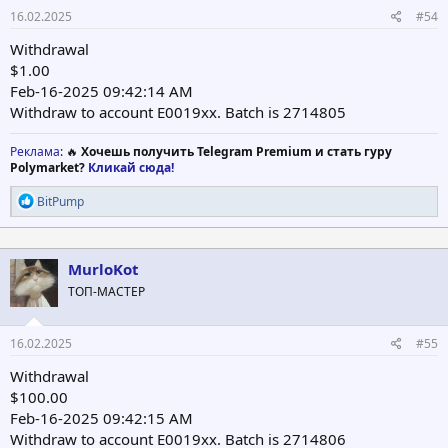
16.02.2025
#54
Withdrawal
$1.00
Feb-16-2025 09:42:14 AM
Withdraw to account E0019xx. Batch is 2714805
Реклама
: 🔥
Хочешь получить Telegram Premium и стать гуру
Polymarket?
Кликай сюда!
Р
BitPump
е
а
к
ц
MurloKot
и
ТОП-МАСТЕР
и
:
16.02.2025
#55
Withdrawal
$100.00
Feb-16-2025 09:42:15 AM
Withdraw to account E0019xx. Batch is 2714806