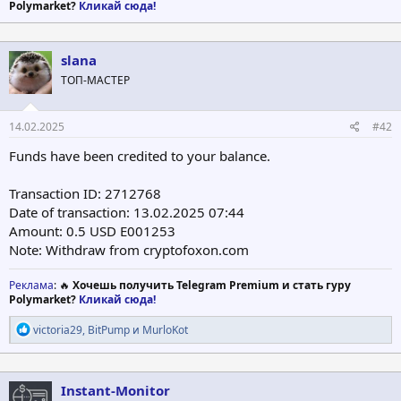
Polymarket?
Кликай сюда!
slana
ТОП-МАСТЕР
14.02.2025
#42
Funds have been credited to your balance.
Transaction ID: 2712768
Date of transaction: 13.02.2025 07:44
Amount: 0.5 USD Е001253
Note: Withdraw from cryptofoxon.com
Реклама
: 🔥
Хочешь получить Telegram Premium и стать гуру
Polymarket?
Кликай сюда!
Р
victoria29
,
BitPump
и
MurloKot
е
а
к
ц
Instant-Monitor
и