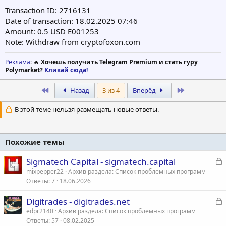
Transaction ID: 2716131
Date of transaction: 18.02.2025 07:46
Amount: 0.5 USD Е001253
Note: Withdraw from cryptofoxon.com
Реклама
: 🔥
Хочешь получить Telegram Premium и стать гуру
Polymarket?
Кликай сюда!
First
Last
Назад
3 из 4
Вперёд
В этой теме нельзя размещать новые ответы.
Похожие темы
З
Sigmatech Capital - sigmatech.capital
а
mixpepper22
Архив раздела: Список проблемных программ
Ответы
7
18.06.2026
к
р
З
Digitrades - digitrades.net
а
edpr2140
Архив раздела: Список проблемных программ
т
Ответы
57
08.02.2025
к
а