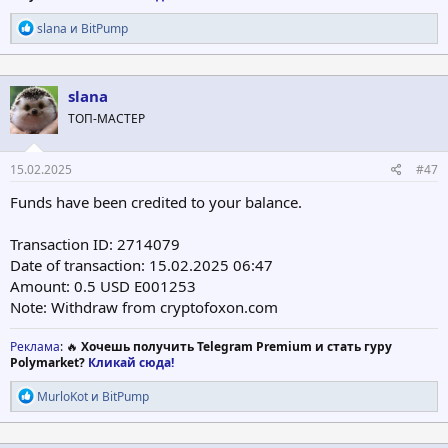
Р
slana
и
BitPump
е
а
к
ц
slana
и
ТОП-МАСТЕР
и
:
15.02.2025
#47
Funds have been credited to your balance.
Transaction ID: 2714079
Date of transaction: 15.02.2025 06:47
Amount: 0.5 USD Е001253
Note: Withdraw from cryptofoxon.com
Реклама
: 🔥
Хочешь получить Telegram Premium и стать гуру
Polymarket?
Кликай сюда!
Р
MurloKot
и
BitPump
е
а
к