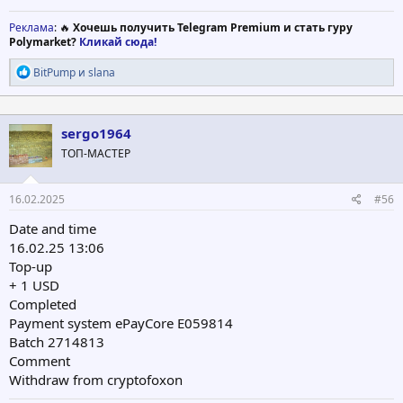
Реклама
: 🔥
Хочешь получить Telegram Premium и стать гуру
Polymarket?
Кликай сюда!
Р
BitPump
и
slana
е
а
к
ц
sergo1964
и
ТОП-МАСТЕР
и
:
16.02.2025
#56
Date and time
16.02.25 13:06
Top-up
+ 1 USD
Completed
Payment system ePayCore E059814
Batch 2714813
Comment
Withdraw from cryptofoxon