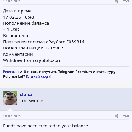
17.02.2025
#59
Дата и время
17.02.25 18:48
Пополнение баланса
+ 1 USD
Выполнена
Платежная система ePayCore E059814
Номер транзакции 2715902
Комментарий
Withdraw from cryptofoxon
Реклама
: 🔥
Хочешь получить Telegram Premium и стать гуру
Polymarket?
Кликай сюда!
slana
ТОП-МАСТЕР
18.02.2025
#60
Funds have been credited to your balance.