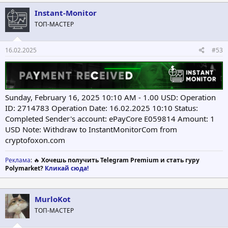
к
ц
Instant-Monitor
и
ТОП-МАСТЕР
и
:
16.02.2025
#53
Sunday, February 16, 2025 10:10 AM - 1.00 USD: Operation
ID: 2714783 Operation Date: 16.02.2025 10:10 Status:
Completed Sender's account: ePayCore E059814 Amount: 1
USD Note: Withdraw to InstantMonitorCom from
cryptofoxon.com
Реклама
: 🔥
Хочешь получить Telegram Premium и стать гуру
Polymarket?
Кликай сюда!
MurloKot
ТОП-МАСТЕР