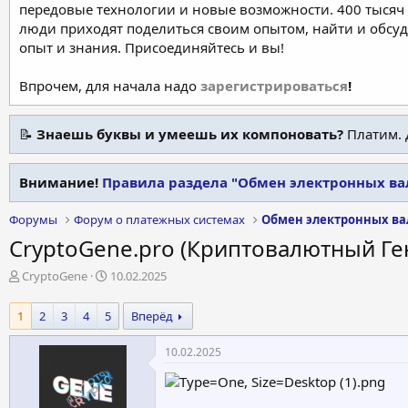
передовые технологии и новые возможности. 400 тысяч 
люди приходят поделиться своим опытом, найти и обсу
опыт и знания. Присоединяйтесь и вы!
Впрочем, для начала надо
зарегистрироваться
!
📝
Знаешь буквы и умеешь их компоновать?
Платим. 
Внимание!
Правила раздела "Обмен электронных ва
Форумы
Форум о платежных системах
Обмен электронных ва
CryptoGene.pro (Криптовалютный Ге
А
Д
CryptoGene
10.02.2025
в
а
т
т
1
2
3
4
5
Вперёд
о
а
р
н
10.02.2025
т
а
е
ч
м
а
ы
л