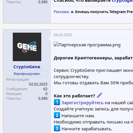
Поинты
0.390
Реклама
: 🔥
Хочешь получить Telegram Pre
06.03.2025
Дорогие Криптогеннеры, зараба
CryptoGene
Сервис CryptoGene приглашает мон
Верифицирован
сотрудничеству.
Регистрация
Мы готовы отдавать Вам 30% прибы
02.02.2025
Сообщения
62
Реакции
0
Как это работает?
Поинты
0.390
Зарегистрируйтесь
на нашей сай
Создайте учетную запись для полу
Напишите нам.
Необходимо отправить письмо на 
Начните зарабатывать.