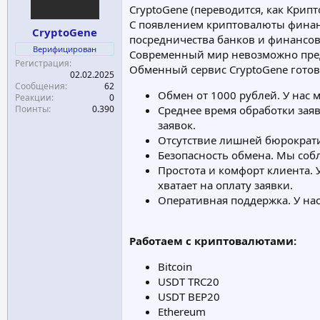
CryptoGene (переводится, как Кр
а
С появлением криптовалюты финанс
CryptoGene
посредничества банков и финансо
Верифицирован
Современный мир невозможно пред
Регистрация
Обменный сервис CryptoGene готов
02.02.2025
Сообщения
62
Обмен от 1000 рублей. У нас м
Реакции
0
Поинты
0.390
Среднее время обработки заяв
заявок.
Отсутствие лишней бюрократи
Безопасность обмена. Мы соб
Простота и комфорт клиента. 
хватает на оплату заявки.
Оперативная поддержка. У нас
Работаем с криптовалютами:
Bitcoin
USDT TRC20
USDT BEP20
Ethereum