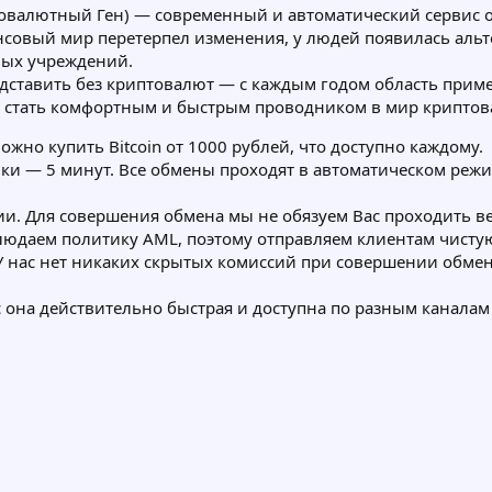
иптовалютный Ген) — современный и автоматический серви
овый мир перетерпел изменения, у людей появилась альт
вых учреждений.
ставить без криптовалют — с каждым годом область приме
 стать комфортным и быстрым проводником в мир криптова
ожно купить Bitcoin от 1000 рублей, что доступно каждому.
ки — 5 минут. Все обмены проходят в автоматическом режи
и. Для совершения обмена мы не обязуем Вас проходить в
людаем политику AML, поэтому отправляем клиентам чисту
У нас нет никаких скрытых комиссий при совершении обмена.
 она действительно быстрая и доступна по разным каналам св