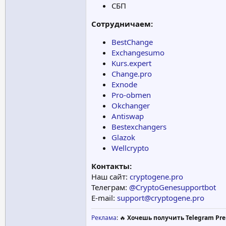
СБП
Сотрудничаем:
BestChange
Exchangesumo
Kurs.expert
Change.pro
Exnode
Pro-obmen
Okchanger
Antiswap
Bestexchangers
Glazok
Wellcrypto
Контакты:
Наш сайт:
cryptogene.pro
Телеграм:
@CryptoGenesupportbot
E-mail:
support@cryptogene.pro
Реклама
: 🔥
Хочешь получить Telegram Pre