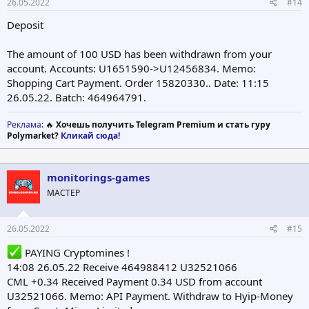
26.05.2022
#14
Deposit
The amount of 100 USD has been withdrawn from your
account. Accounts: U1651590->U12456834. Memo:
Shopping Cart Payment. Order 15820330.. Date: 11:15
26.05.22. Batch: 464964791.
Реклама
: 🔥
Хочешь получить Telegram Premium и стать гуру
Polymarket?
Кликай сюда!
monitorings-games
МАСТЕР
26.05.2022
#15
PAYING Cryptomines !
14:08 26.05.22 Receive 464988412 U32521066
CML +0.34 Received Payment 0.34 USD from account
U32521066. Memo: API Payment. Withdraw to Hyip-Money