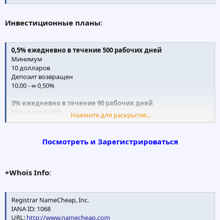
Инвестиционные планы
:
0,5% ежедневно в течение 500 рабочих дней
Минимум
10 долларов
Депозит возвращен
10.00 - ∞ 0,50%
3% ежедневно в течение 90 рабочих дней
Минимум $2000
Нажмите для раскрытия...
Депозит возвращен
2000,00 - 5000,00 2%
5001,00 - 8000,00 2,5%
Посмотреть и Зарегистрироваться
8001.00 - ∞ 3%
6% Ежедневно в течение 35 рабочих дней
+Whois Info
:
Минимум $5000
Депозит возвращен
5000,00 - 8000,00 5%
Registrar NameCheap, Inc.
8001,00 - 10000,00 5,5%
IANA ID: 1068
10001.00 - ∞ 6%
URL:
http://www.namecheap.com