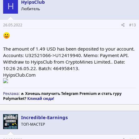
ц
HyipsClub
H
и
Любитель
и
:
26.05.2022
#13
The amount of 1.49 USD has been deposited to your account.
Accounts: U32521066->U12419940. Memo: Payment API.
Withdraw to HyipsClub from CryptoMines Limited.. Date:
10:26 26.05.22. Batch: 464958413.
HyipsClub.Com
Реклама
: 🔥
Хочешь получить Telegram Premium и стать гуру
Polymarket?
Кликай сюда!
Incredible-Earnings
ТОП-МАСТЕР