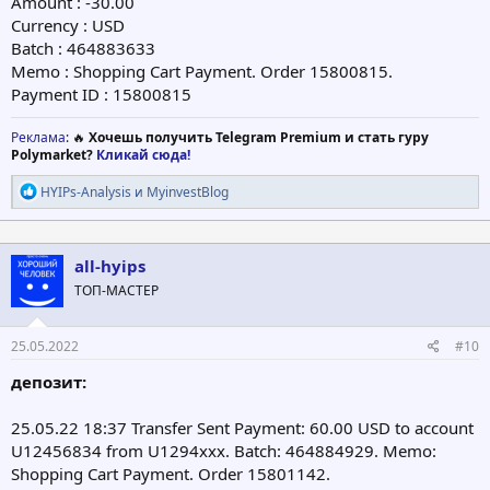
Amount : -30.00
Currency : USD
Batch : 464883633
Memo : Shopping Cart Payment. Order 15800815.
Payment ID : 15800815
Реклама
: 🔥
Хочешь получить Telegram Premium и стать гуру
Polymarket?
Кликай сюда!
Р
HYIPs-Analysis
и
MyinvestBlog
е
а
к
ц
all-hyips
и
ТОП-МАСТЕР
и
:
25.05.2022
#10
депозит:
25.05.22 18:37 Transfer Sent Payment: 60.00 USD to account
U12456834 from U1294xxx. Batch: 464884929. Memo:
Shopping Cart Payment. Order 15801142.