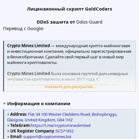
Лицензионный скрипт GoldCoders
DDoS зашита от
Ddos-Guard​
Перевод с Google:
Crypto Mines Limited
— международная крипто-майнинговая
и инвестиционная компания, официально зарегистрированная
в Великобритании. Сделайте свой первый шаг в новый мир
майнинга криптовалюты.
Crypto Mines Limited
была основана группой дальновидных
энтузиастов криптовалюты в июле 2017 года. С
распространением криптовалют наша деятельность по
Нажмите для раскрытия...
майнингу также расширилась. Прибыль также начала расти.
Обладая глубоким знанием крипто-майнинга и рыночных
тенденций, мы решили помочь другим игрокам в
+
Информация о компании
криптовалюте получить хорошую прибыль. И таким образом
проложили путь для этого портала. Добро пожаловать на наш
+
Address
:
Flat 34 100 Wester Cleddens Road, Bishopbriggs,
портал. Добывайте криптовалюту и получайте прибыль !!
Glasgow, United Kingdom, G64 1HZ
+
TeleGram
:
https://t.me/cryptomineslimited
+
UK Register Company
:
SC571952
+
Email
:
support@cryptomines.biz