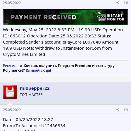
25.05.2022
#8
Wednesday, May 25, 2022 8:33 PM - 19.90 USD: Operation
ID: 863012 Operation Date: 25.05.2022 20:33 Status:
Completed Sender's account: ePayCore E007840 Amount:
19.9 USD Note: Withdraw to InstantMonitorCom from
CryptoMines Limited
Реклама
: 🔥
Хочешь получить Telegram Premium и стать гуру
Polymarket?
Кликай сюда!
mixpepper22
ТОП-МАСТЕР
25.05.2022
#9
Date : 05/25/2022 18:27
From/To Account : U12456834