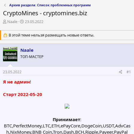
Архив раздела: Список проблемных программ
CryptoMines - cryptomines.biz
А
Д
Naale
23.05.2022
в
а
т
т
В этой теме нельзя размещать новые ответы.
о
а
р
н
т
а
Naale
е
ч
ТОП-МАСТЕР
м
а
ы
л
а
23.05.2022
#1
Я не админ
!
Старт 2022-05-20
Принимает
:
BTC,PerfectMoney,LTC,ETH,ePayCore,DogeCoin,USDT,AdvCas
h,NixMoney,BNB Coin,Tron,Dash,BCH,Ripple,Payeer,PayPal