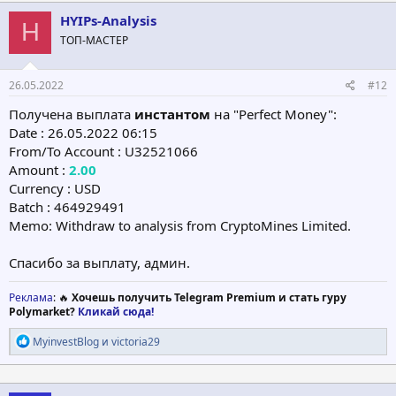
HYIPs-Analysis
H
ТОП-МАСТЕР
26.05.2022
#12
Получена выплата
инстантом
на "Perfect Money":
Date : 26.05.2022 06:15
From/To Account : U32521066
Amount :
2.00
Currency : USD
Batch : 464929491
Memo: Withdraw to analysis from CryptoMines Limited.
Спасибо за выплату, админ.
Реклама
: 🔥
Хочешь получить Telegram Premium и стать гуру
Polymarket?
Кликай сюда!
Р
MyinvestBlog
и
victoria29
е
а
к