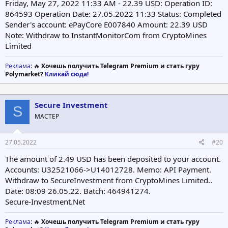
Friday, May 27, 2022 11:33 AM - 22.39 USD: Operation ID:
864593 Operation Date: 27.05.2022 11:33 Status: Completed
Sender's account: ePayCore E007840 Amount: 22.39 USD
Note: Withdraw to InstantMonitorCom from CryptoMines
Limited
Реклама
: 🔥
Хочешь получить Telegram Premium и стать гуру
Polymarket?
Кликай сюда!
Secure Investment
S
МАСТЕР
27.05.2022
#20
The amount of 2.49 USD has been deposited to your account.
Accounts: U32521066->U14012728. Memo: API Payment.
Withdraw to SecureInvestment from CryptoMines Limited..
Date: 08:09 26.05.22. Batch: 464941274.
Secure-Investment.Net
Реклама
: 🔥
Хочешь получить Telegram Premium и стать гуру