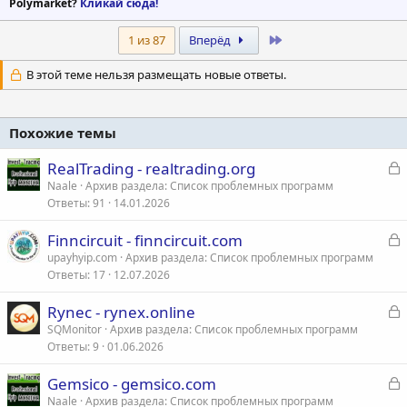
Polymarket?
Кликай сюда!
Last
1 из 87
Вперёд
В этой теме нельзя размещать новые ответы.
Похожие темы
З
RealTrading - realtrading.org
а
Naale
Архив раздела: Список проблемных программ
Ответы
91
14.01.2026
к
р
З
Finncircuit - finncircuit.com
а
upayhyip.com
Архив раздела: Список проблемных программ
т
Ответы
17
12.07.2026
к
а
р
З
Rynec - rynex.online
а
SQMonitor
Архив раздела: Список проблемных программ
т
Ответы
9
01.06.2026
к
а
р
З
Gemsico - gemsico.com
а
Naale
Архив раздела: Список проблемных программ
т