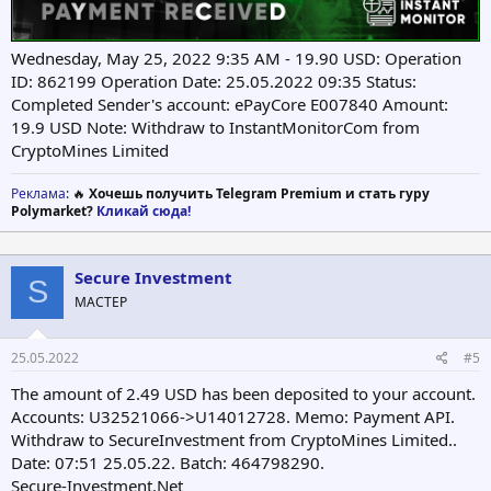
Wednesday, May 25, 2022 9:35 AM - 19.90 USD: Operation
ID: 862199 Operation Date: 25.05.2022 09:35 Status:
Completed Sender's account: ePayCore E007840 Amount:
19.9 USD Note: Withdraw to InstantMonitorCom from
CryptoMines Limited
Реклама
: 🔥
Хочешь получить Telegram Premium и стать гуру
Polymarket?
Кликай сюда!
Secure Investment
S
МАСТЕР
25.05.2022
#5
The amount of 2.49 USD has been deposited to your account.
Accounts: U32521066->U14012728. Memo: Payment API.
Withdraw to SecureInvestment from CryptoMines Limited..
Date: 07:51 25.05.22. Batch: 464798290.
Secure-Investment.Net