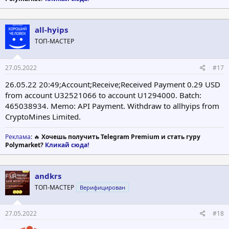
all-hyips
ТОП-МАСТЕР
27.05.2022
#17
26.05.22 20:49;Account;Receive;Received Payment 0.29 USD
from account U32521066 to account U1294000. Batch:
465038934. Memo: API Payment. Withdraw to allhyips from
CryptoMines Limited.
Реклама
: 🔥
Хочешь получить Telegram Premium и стать гуру
Polymarket?
Кликай сюда!
andkrs
ТОП-МАСТЕР
Верифицирован
27.05.2022
#18