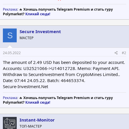
$50000
Реклама
: 🔥
Хочешь получить Telegram Premium и стать гуру
Депозит включен
Polymarket?
Кликай сюда!
50000,00 - ∞ 200,00%
300% Через 7 рабочих дней
Минимум
Secure Investment
S
$30000
МАСТЕР
Депозит включен
И более ....
24.05.2022
#2
The amount of 2.49 USD has been deposited to your account.
Accounts: U32521066->U14012728. Memo: Payment API.
Withdraw to SecureInvestment from CryptoMines Limited..
Date: 07:44 24.05.22. Batch: 464653374.
Secure-Investment.Net
Реклама
: 🔥
Хочешь получить Telegram Premium и стать гуру
Polymarket?
Кликай сюда!
Instant-Monitor
ТОП-МАСТЕР