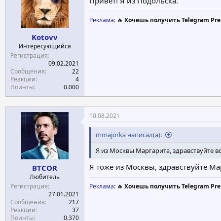
Привет! Я из Подольска.
Реклама
: 🔥
Хочешь получить Telegram Pre
Kotovv
Интересующийся
Регистрация
09.02.2021
Сообщения
22
Реакции
4
Поинты
0.000
10.08.2021
mmajorka написал(а):
Я из Москвы Маргарита, здравствуйте в
Я тоже из Москвы, здравствуйте Ма
BTCOR
Любитель
Регистрация
Реклама
: 🔥
Хочешь получить Telegram Pre
27.01.2021
Сообщения
217
Реакции
37
Поинты
0.370