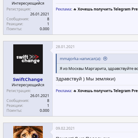
Интересующийся
Регистрация
Реклама
: 🔥
Хочешь получить Telegram Pre
26.01.2021
Сообщения
8
Реакции
1
Поинты
0.000
28.01.2021
mmajorka написал(а):
Я из Москвы Маргарита, здравствуйте в
Здравствуй ) Мы земляки)
SwiftChange
Интересующийся
Регистрация
Реклама
: 🔥
Хочешь получить Telegram Pre
26.01.2021
Сообщения
8
Реакции
1
Поинты
0.000
09.02.2021