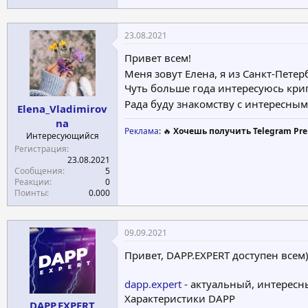
23.08.2021
Привет всем!
Меня зовут Елена, я из Санкт-Пете
Чуть больше года интересуюсь кри
Рада буду знакомству с интересн
Elena_Vladimirov
na
Реклама
: 🔥
Хочешь получить Telegram Pre
Интересующийся
Регистрация
23.08.2021
Сообщения
5
Реакции
0
Поинты
0.000
09.09.2021
Привет, DAPP.EXPERT доступен всем)
dapp.expert
- актуальный, интерес
Характеристики DAPP
DAPP.EXPERT