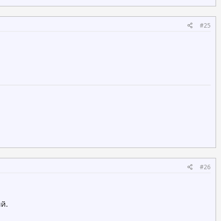
#25
#26
й.