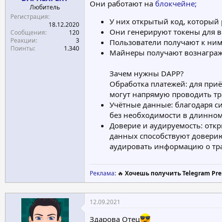
Они работают на
блокчейне;
Любитель
Регистрация
У них открытый код, который
18.12.2020
Они генерируют токены для в
Сообщения
120
Реакции
3
Пользователи получают к ним 
Поинты
1.340
Майнеры получают вознагражде
Зачем нужны DAPP?
Обработка платежей: для приё
могут напрямую проводить тр
Учётные данные: благодаря с
без необходимости в длинном
Доверие и аудируемость: отк
данных способствуют доверию
аудировать информацию о тр
Реклама
: 🔥
Хочешь получить Telegram Pre
12.09.2021
Здарова Отец