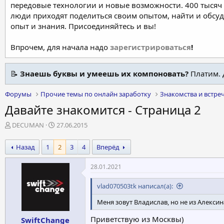
передовые технологии и новые возможности. 400 тысяч 
люди приходят поделиться своим опытом, найти и обсу
опыт и знания. Присоединяйтесь и вы!
Впрочем, для начала надо
зарегистрироваться
!
📝
Знаешь буквы и умеешь их компоновать?
Платим. 
Форумы
Прочие темы по онлайн заработку
Знакомства и встре
Давайте знакомится - Страница 2
А
Д
DECUMAN
27.06.2015
в
а
т
т
Назад
1
2
3
4
Вперёд
о
а
р
н
28.01.2021
т
а
е
ч
vlad070503tk написал(а):
м
а
ы
л
Меня зовут Владислав, но не из Алексин
а
Приветствую из Москвы)
SwiftChange