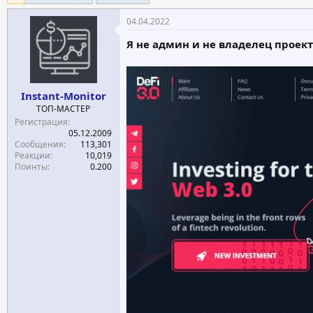
е
ч
04.04.2022
м
а
ы
л
Я не админ и не владелец проект
а
Instant-Monitor
ТОП-МАСТЕР
Регистрация
05.12.2009
Сообщения
113,301
Реакции
10,019
Поинты
0.200