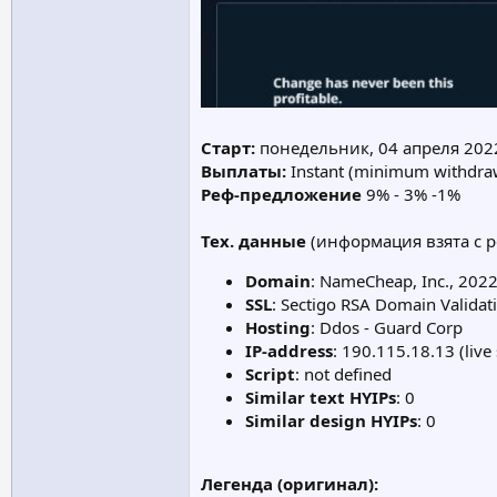
Старт:
понедельник, 04 апреля 202
Выплаты:
Instant (minimum withdraw
Реф-предложение
9% - 3% -1%
Тех. данные
(информация взята с ре
Domain
: NameCheap, Inc., 2022
SSL
: Sectigo RSA Domain Validati
Hosting
: Ddos - Guard Corp
IP-address
: 190.115.18.13 (live 
Script
: not defined
Similar text HYIPs
: 0
Similar design HYIPs
: 0
Легенда (оригинал):