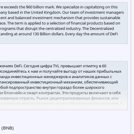
e exceeds the $60 billion mark. We specialize in capitalizing on this
ompany based in the United Kingdom. Our team of investment managers
petent and balanced investment mechanism that provides sustainable
e. The term is applied to a selection of financial products based on
ograms that disrupt the centralized industry. The Decentralized
tanding at around 130 Billion dollars. Every day the amount of DeFi
ениях DeFi. Сегодня цифра TVL превышает отметку в 60
рисоединяйтесь к нам и получайте выгоду от наших прибыльных
манда инвестиционных менеджеров и аналитиков данных с
алансированный инвестиционный механизм, обеспечивающий
собой подпространство внутри гораздо более широкого
и блокчейн и смарт-контрактах. Эти продукты включают в себя
зованную отрасль. Рынок децентрализованных финансов, или
 настоящее время составляет около 130 миллиардов долларов. С
ю на различных блокчейнах.
n (BNB)