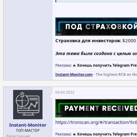
Cтраховка для инвесторов:
$200
Эта тема была создана с целью и
Реклама
: 🔥
Хочешь получить Telegram Pre
Instant-Monitor.com
- The highest RCB on th
04.04.2022
https://tronscan.org/#/transactio
Instant-Monitor
ТОП-МАСТЕР
Реклама
: 🔥
Хочешь получить Telegram Pre
Регистрация