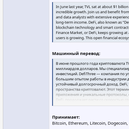
In June last year, TVL sat at about $1 billi
incredible growth. Join us and benefit f
and data analysts with extensive experien
long-term income. DeFi, also known as “Dec
blockchain technology and smart contracts
Finance Market, or DeFi, keeps growing at a
users is growing. This open financial ecos
Машинный перевод:
В июне прошлого года криптовалюта TV
миллиардов долларов. Мы специализиру
инвестиций. DefiThree — компания по
большим опытом работы в индустрии 
устойчивый долгосрочный доход. DeFi,
пространства криптовалют. Этот термин
приложения и уникальные протоколы, 
DeFi, продолжает расти со скоростью с
каждым днем количество пользователей
Принимает:
Bitcoin, Ethereum, Litecoin, Dogecoin,