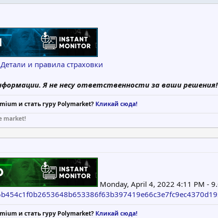
0
Детали и правила страховки
нформации. Я не несу ответственности за ваши решения!
mium и стать гуру Polymarket?
Кликай сюда!
e market!
Monday, April 4, 2022 4:11 PM - 9
n/9c6b454c1f0b2653648b653386f63b397419e66c3e7fc9ec4370d1
mium и стать гуру Polymarket?
Кликай сюда!