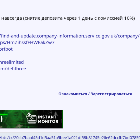
 навсегда (снятие депозита через 1 день с комиссией 10%)
//find-and-update.company-information.service.gov.uk/compan
maps/HmZihssfFHWEakZw7
ortbot
hreelimited
om/defithree
Ознакомиться / Зарегистрироваться
m/btc/tx/20cb7baaf45d1d5aa51a5bee1a021df58b81745e26e62dccfb7bd0785