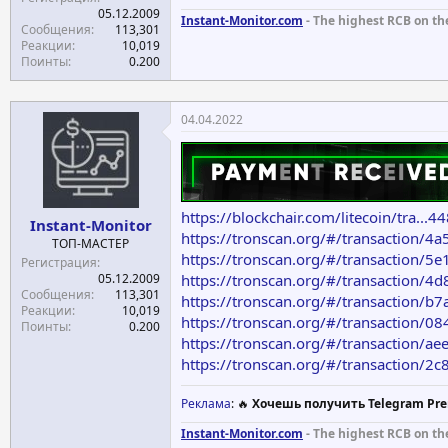
05.12.2009
Instant-Monitor.com
- The highest RCB on th
Сообщения
113,301
Реакции
10,019
Поинты
0.200
04.04.2022
https://blockchair.com/litecoin/tra
Instant-Monitor
https://tronscan.org/#/transactio
ТОП-МАСТЕР
https://tronscan.org/#/transactio
Регистрация
https://tronscan.org/#/transaction
05.12.2009
Сообщения
113,301
https://tronscan.org/#/transaction
Реакции
10,019
https://tronscan.org/#/transactio
Поинты
0.200
https://tronscan.org/#/transaction
https://tronscan.org/#/transactio
Реклама
: 🔥
Хочешь получить Telegram Pre
Instant-Monitor.com
- The highest RCB on th