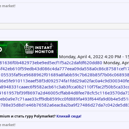
e market!
Monday, April 4, 2022 4:20 PM - 1
...4481636f0b482973ebe9ed5ecf1f5a2c2dafdf620dd80
Monday, Apri
n/4a5f42eb610f59edb43d086c4da777eea09da558a0c86c87581cef1
n/5e105535faf9ce9688962f01689a8fabb59c7b628b85f7b06c06893
/4d86e5fe910113eaef58f3d092574fa1fdd29a02fac0a4c9d300340f
/b7a8948331caaec6f9582acb61c3ab3fcca0b2110f7fac2f50b5ca33c
n/084161957bf39f8697a2d46005cffab84d8fee78cfc5c116e3570da
/aeeeb0a9e7c71aae33cff9db8599cc0fd889fa493f644fa9d0b4e5d5
n/2c8788e35d8d1e46b76582a6eac8a2ba9f27486d27da7c042de5d
mium и стать гуру Polymarket?
Кликай сюда!
e market!