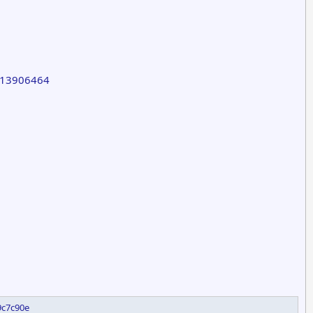
y/13906464
9c7c90e