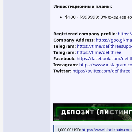
Инвестиционные планы:
$100 - $999999: 3% ежедневно
Registered company profile:
https:
Company Address:
https://goo.gl/
Telegram:
https://t.me/defithreesupp
Telegram:
https://t.me/defithree
Facebook:
https://facebook.com/defit
Instagram:
https://www.instagram.c
Twitter:
https://twitter.com/defithree
1,000.00 USD:
https://www.blockchain.co