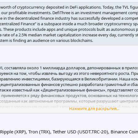
on worth of cryptocurrency deposited in DeFi applications. Today, the TVL figur
rom our profitable investments. DefiThree is an investment management c
ce in the decentralized finance industry has successfully developed a com
entralized Finance” is a subspace inside a much broader cryptocurrency spac
. These products include apps and unique protocols built as autonomous pr
 rate of a 2.5% median market capitalization increase every day, currently s
ystem is finding an audience on various blockchains.
L составляла около 1 миллиарда долларов, депонированных в прилож
емся на том, чтобы извлечь выгоду из этого невероятного роста. П
 управлению инвестициями, базирующаяся в Великобритании. Наша ко
децентрализованных финансов успешно разработала грамотный и сб
 также известный как «Децентрализованные финансы», представляет 
 применяется к ряду финансовых продуктов, основанных на технологи
созданные как автономные программы, которые разрушают централи
реднего увеличения рыночной капитализации на 2,5% каждый день и в
Нажмите для раскрытия...
 DeFi растет. Эта открытая финансовая экосистема находит аудитори
 Ripple (XRP), Tron (TRX), Tether USD (USDT.TRC-20), Binance Coi