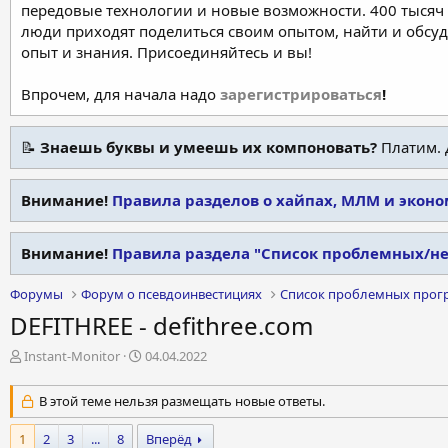
передовые технологии и новые возможности. 400 тысяч 
люди приходят поделиться своим опытом, найти и обсу
опыт и знания. Присоединяйтесь и вы!
Впрочем, для начала надо
зарегистрироваться
!
📝
Знаешь буквы и умеешь их компоновать?
Платим. 
Внимание!
Правила разделов о хайпах, МЛМ и экон
Внимание!
Правила раздела "Список проблемных/н
Форумы
Форум о псевдоинвестициях
Список проблемных прог
DEFITHREE - defithree.com
А
Д
Instant-Monitor
04.04.2022
в
а
т
т
В этой теме нельзя размещать новые ответы.
о
а
р
н
1
2
3
...
8
Вперёд
т
а