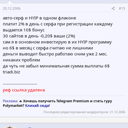
20.12.2006
#15
авто-серф и HYIP в одном флаконе
платит 2% в день с серфа при регистрации каждому
выдается 10$ бонус
30 сайтов в день -0,20$ ваши (2%)
сам я в основном инвестирую в их HYIP программу
но 6$ в месяц с серфа считаю не лишними
деньги выводит быстро работаю сним уже 2 мес.
никаких проблем
да чуть не забыл минимальная сумма выплаты 6$
triadi.biz
------------------------
реф ссылка удалена
Реклама
: 🔥
Хочешь получить Telegram Premium и стать гуру
Polymarket?
Кликай сюда!
Последнее редактирование модератором:
21.12.2006