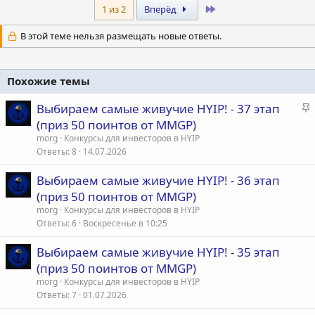
Last
1 из 2
Вперёд
В этой теме нельзя размещать новые ответы.
Похожие темы
З
Выбираем самые живучие HYIP! - 37 этап
а
(приз 50 поинтов от MMGP)
к
morg
Конкурсы для инвесторов в HYIP
р
Ответы
8
14.07.2026
е
Выбираем самые живучие HYIP! - 36 этап
п
(приз 50 поинтов от MMGP)
л
е
morg
Конкурсы для инвесторов в HYIP
Ответы
6
Воскресенье в 10:25
о
Выбираем самые живучие HYIP! - 35 этап
(приз 50 поинтов от MMGP)
morg
Конкурсы для инвесторов в HYIP
Ответы
7
01.07.2026