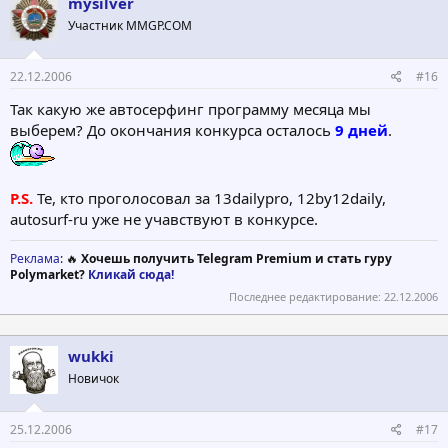
mysilver
Участник MMGP.COM
22.12.2006
#16
Так какую же автосерфинг программу месяца мы
выберем? До окончания конкурса осталось
9 дней
.
P.S.
Те, кто проголосовал за 13dailypro, 12by12daily,
autosurf-ru уже не учавствуют в конкурсе.
Реклама
: 🔥
Хочешь получить Telegram Premium и стать гуру
Polymarket?
Кликай сюда!
Последнее редактирование:
22.12.2006
wukki
Новичок
25.12.2006
#17