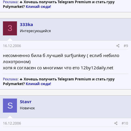
Реклама
: 🔥
Хочешь получить Telegram Premium и стать гуру
Polymarket?
Кликай сюда!
333ka
3
Интересующийся
16.12.2006
#9
несомненно била б лучшей surfjunkey ( еслиб небило
лохотроном)
хотя я согласен со многими что ето 12by12daily.net
Реклама
: 🔥
Хочешь получить Telegram Premium и стать гуру
Polymarket?
Кликай сюда!
Stavr
S
Новичок
16.12.2006
#10