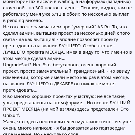
мониторингах висели в waiting, а на форумах (западных)
стоял вой - по 300 постов в день... Певшие, видно, там не
работали: у меня уже 5/12 в обоих по несколько выплат
в pending висело...
Не согласен с замечанием про "умерший" AS-Ru. То, что
сделал админ, вытащив проект за несколько дней с того
света - да как вытащив! - вполне позволяет проекту
претендовать на звание ЛУЧШЕГО. Особенно же -
ЛУЧШЕГО проекта МЕСЯЦА, имея в виду то, что именно в
этом месяце сделал админ...
UpgradeSurf? Нет. Это, безусловно, очень хороший
проект, просто замечательный, грандиозный, - но ввиду
изменений, которые имели место как раз в этом месяце,
на звание ЛУЧШЕГО в ДЕКАБРЕ он никак не может
претендовать...
Я во многих хороших проектах участвую; не все такие,
увы, представлены на этом форуме... Но все же ЛУЧШИЙ
ПРОЕКТ МЕСЯЦА (на мой взгляд) здесь представлен. Это
UniSurf.
Жаль, что здесь непозволителен мультипостинг - и я уже
очень много написал; - я бы доказательно подтвердил
свое мнение. Но - несколько слов: