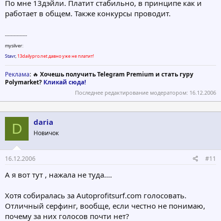
По мне 13дэйли. Платит стабильно, в принципе как и
работает в общем. Также конкурсы проводит.
---------------
mysilver:
Stavr
,
13dailypro.net давно уже не платит!
Реклама
: 🔥
Хочешь получить Telegram Premium и стать гуру
Polymarket?
Кликай сюда!
Последнее редактирование модератором:
16.12.2006
daria
D
Новичок
16.12.2006
#11
А я вот тут , нажала не туда....
Хотя собиралась за Autoprofitsurf.com голосовать.
Отличный серфинг, вообще, если честно не понимаю,
почему за них голосов почти нет?