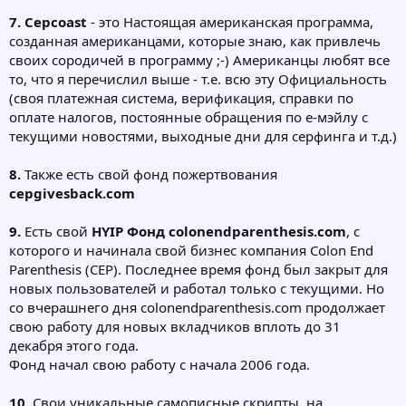
7.
Cepcoast
- это Настоящая американская программа,
созданная американцами, которые знаю, как привлечь
своих сородичей в программу ;-) Американцы любят все
то, что я перечислил выше - т.е. всю эту Официальность
(своя платежная система, верификация, справки по
оплате налогов, постоянные обращения по е-мэйлу с
текущими новостями, выходные дни для серфинга и т.д.)
8.
Также есть свой фонд пожертвования
cepgivesback.com
9.
Есть свой
HYIP Фонд colonendparenthesis.com
, с
которого и начинала свой бизнес компания Colon End
Parenthesis (CEP). Последнее время фонд был закрыт для
новых пользователей и работал только с текущими. Но
со вчерашнего дня colonendparenthesis.com продолжает
свою работу для новых вкладчиков вплоть до 31
декабря этого года.
Фонд начал свою работу с начала 2006 года.
10.
Свои уникальные самописные скрипты, на