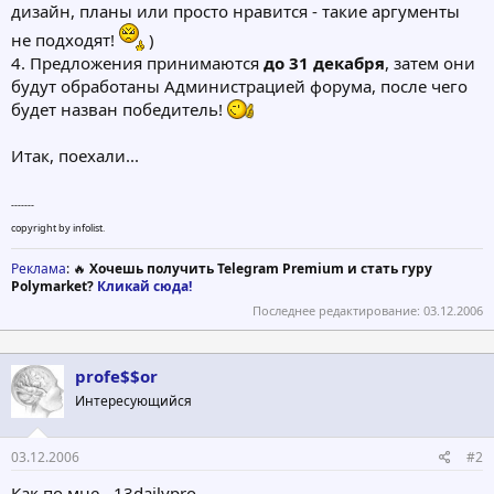
дизайн, планы или просто нравится - такие аргументы
не подходят!
)
4. Предложения принимаются
до 31 декабря
, затем они
будут обработаны Администрацией форума, после чего
будет назван победитель!
Итак, поехали...
-------
copyright by infolist.
Реклама
: 🔥
Хочешь получить Telegram Premium и стать гуру
Polymarket?
Кликай сюда!
Последнее редактирование:
03.12.2006
profe$$or
Интересующийся
03.12.2006
#2
Как по мне - 13dailypro.