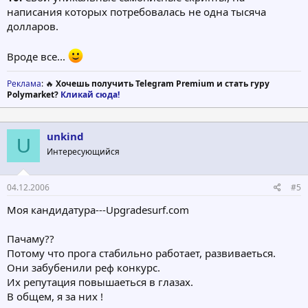
написания которых потребовалась не одна тысяча
долларов.
Вроде все...
Реклама
: 🔥
Хочешь получить Telegram Premium и стать гуру
Polymarket?
Кликай сюда!
unkind
U
Интересующийся
04.12.2006
#5
Моя кандидатура---Upgradesurf.com
Пачаму??
Потому что прога стабильно работает, развиваеться.
Они забубенили реф конкурс.
Их репутация повышаеться в глазах.
В общем, я за них !