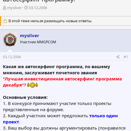
А
Д
mysilver
03.12.2006
в
а
т
т
В этой теме нельзя размещать новые ответы.
о
а
р
н
т
а
mysilver
е
ч
Участник MMGP.COM
м
а
ы
л
а
03.12.2006
#1
Какая же автосерфинг программа, по вашему
мнению, заслуживает почетного звания
"Лучшая инвестиционная автосерфинг программа
декабря"?
Основные условия:
1. В конкурсе принимают участие только проекты
представленные на форуме.
2. Каждый участник может предложить
только один
проект
.
3. Ваш выбор вы должны аргументировать (понравился