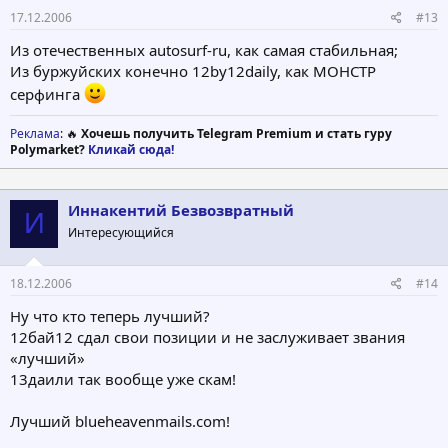
17.12.2006
#13
Из отечественных autosurf-ru, как самая стабильная;
Из буржуйских конечно 12by12daily, как МОНСТР
серфинга
Реклама
: 🔥
Хочешь получить Telegram Premium и стать гуру
Polymarket?
Кликай сюда!
Иннакентий Безвозвратный
И
Интересующийся
18.12.2006
#14
Ну что кто теперь лучший?
12бай12 сдал свои позиции и не заслуживает звания
«лучший»
13даили так вообще уже скам!
Лучший blueheavenmails.com!