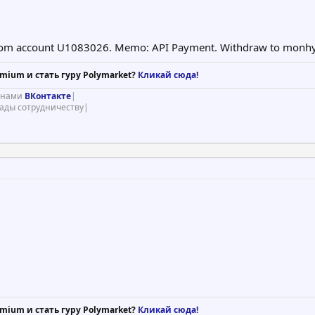
om account U1083026. Memo: API Payment. Withdraw to monhyip
mium и стать гуру Polymarket?
Кликай сюда!
с нами
ВКонтакте
|
рады сотрудничеству|
mium и стать гуру Polymarket?
Кликай сюда!