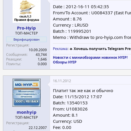
Date : 2012-16-11 05:42:35
From/To Account : U0084337 (East Fu
Amount : 8.76
Currency : LRUSD
Pro-Hyip
Batch : 119995201
ТОП-МАСТЕР
Memo : Withdraw to pro-hyip.com fro
Верифицирован
Регистрация
Реклама
: 🔥
Хочешь получить Telegram Pre
10.09.2009
Сообщения
43,744
Новости с миниобзорами новинок HYIP!
Реакции
1,646
Обзоры HYIP
Поинты
0.000
16.11.2012
Платит так же как и обычно
Date: 11/15/2012 17:07
Batch: 13540153
From: U1083026
monhyip
Amount: 8.1
ТОП-МАСТЕР
Currency: USD
Регистрация
Fee: 0.00
22.12.2007