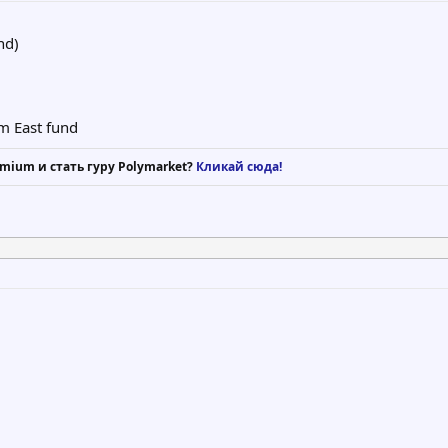
nd)
m East fund
mium и стать гуру Polymarket?
Кликай сюда!