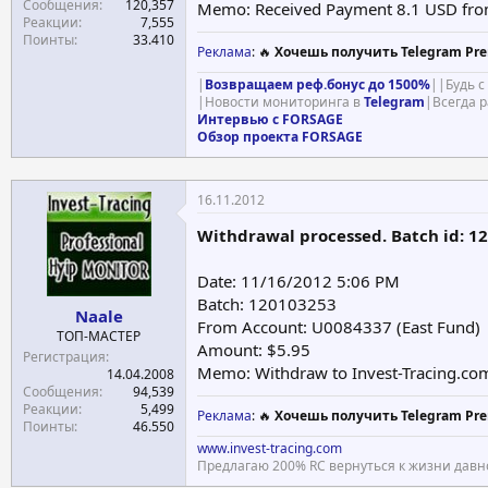
Сообщения
120,357
Memo: Received Payment 8.1 USD fro
Реакции
7,555
Поинты
33.410
Реклама
: 🔥
Хочешь получить Telegram Pre
|
Возвращаем реф.бонус до 1500%
||Будь 
|Новости мониторинга в
Telegram
|Всегда 
Интервью с FORSAGE
Обзор проекта FORSAGE
16.11.2012
Withdrawal processed. Batch id: 1
Date: 11/16/2012 5:06 PM
Batch: 120103253
Naale
From Account: U0084337 (East Fund)
ТОП-МАСТЕР
Amount: $5.95
Регистрация
Memo: Withdraw to Invest-Tracing.com
14.04.2008
Сообщения
94,539
Реакции
5,499
Реклама
: 🔥
Хочешь получить Telegram Pre
Поинты
46.550
www.invest-tracing.com
Предлагаю 200% RC вернуться к жизни давн