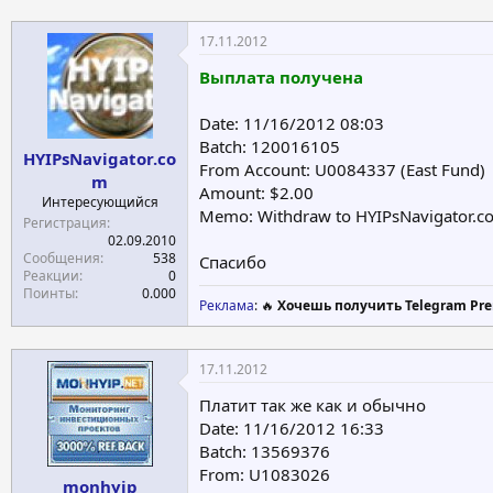
17.11.2012
Выплата получена
Date: 11/16/2012 08:03
Batch: 120016105
HYIPsNavigator.co
From Account: U0084337 (East Fund)
m
Amount: $2.00
Интересующийся
Memo: Withdraw to HYIPsNavigator.co
Регистрация
02.09.2010
Сообщения
538
Спасибо
Реакции
0
Поинты
0.000
Реклама
: 🔥
Хочешь получить Telegram Pre
17.11.2012
Платит так же как и обычно
Date: 11/16/2012 16:33
Batch: 13569376
From: U1083026
monhyip