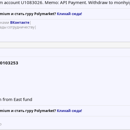
m account U1083026. Memo: API Payment. Withdraw to monhyip.
mium и стать гуру Polymarket?
Кликай сюда!
с нами
ВКонтакте
|
рады сотрудничеству|
20103253
 from East fund
mium и стать гуру Polymarket?
Кликай сюда!
о