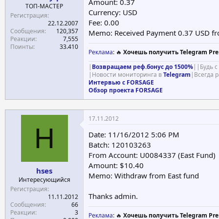
Amount: 0.37
ТОП-МАСТЕР
Currency: USD
Регистрация
Fee: 0.00
22.12.2007
Сообщения
120,357
Memo: Received Payment 0.37 USD fr
Реакции
7,555
Поинты
33.410
Реклама
: 🔥
Хочешь получить Telegram Pre
|
Возвращаем реф.бонус до 1500%
||Будь 
|Новости мониторинга в
Telegram
|Всегда 
Интервью с FORSAGE
Обзор проекта FORSAGE
17.11.2012
H
Date: 11/16/2012 5:06 PM
Batch: 120103263
From Account: U0084337 (East Fund)
Amount: $10.40
hses
Memo: Withdraw from East fund
Интересующийся
Регистрация
Thanks admin.
11.11.2012
Сообщения
66
Реакции
3
Реклама
: 🔥
Хочешь получить Telegram Pre