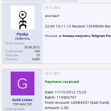
е
ч
15.11.2012
м
а
ы
л
инстант
а
22:00 15.11.12 Receive 13549006 Re
Flysky
Реклама
: 🔥
Хочешь получить Telegram Pre
Любитель
Регистрация
20.06.2012
Сообщения
169
Реакции
10
Поинты
0.000
16.11.2012
G
Payment received
Date: 11/15/2012 15:25
Batch: 119902707
Gold-Lister
From Account: U0084337 (East Fund)
ТОП-МАСТЕР
Amount: 2.00
Регистрация