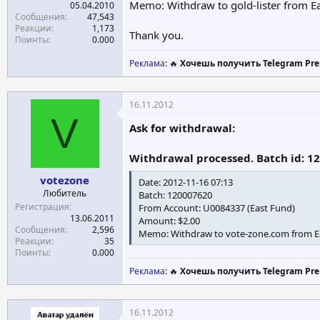
Memo: Withdraw to gold-lister from E
05.04.2010
Сообщения
47,543
Реакции
1,173
Thank you.
Поинты
0.000
Реклама
: 🔥
Хочешь получить Telegram Pre
16.11.2012
V
Ask for withdrawal:
Withdrawal processed. Batch id: 1
votezone
Date: 2012-11-16 07:13
Любитель
Batch: 120007620
Регистрация
From Account: U0084337 (East Fund)
13.06.2011
Amount: $2.00
Сообщения
2,596
Memo: Withdraw to vote-zone.com from E
Реакции
35
Поинты
0.000
Реклама
: 🔥
Хочешь получить Telegram Pre
16.11.2012