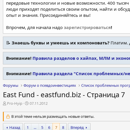
передовые технологии и новые возможности. 400 тысяч 
люди приходят поделиться своим опытом, найти и обсу
опыт и знания. Присоединяйтесь и вы!
Впрочем, для начала надо
зарегистрироваться
!
📝
Знаешь буквы и умеешь их компоновать?
Платим. 
Внимание!
Правила разделов о хайпах, МЛМ и экон
Внимание!
Правила раздела "Список проблемных/н
Форумы
Форум о псевдоинвестициях
Список проблемных прог
East Fund - eastfund.biz - Страница 7
А
Д
Pro-Hyip
07.11.2012
в
а
т
т
В этой теме нельзя размещать новые ответы.
о
а
р
н
Назад
1
...
5
6
7
8
Вперёд
т
а