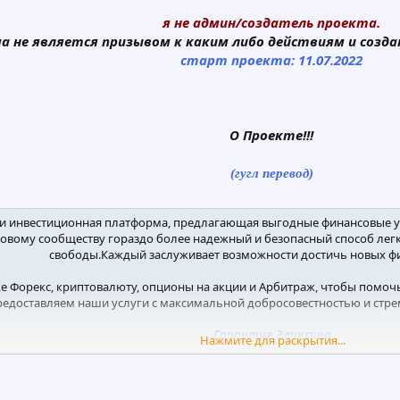
я не админ/создатель проекта.
а не является призывом к каким либо действиям и создан
старт проекта: 11.07.2022
О Проекте!!!
(гугл перевод)
я и инвестиционная платформа, предлагающая выгодные финансовые у
ровому сообществу гораздо более надежный и безопасный способ легк
свободы.Каждый заслуживает возможности достичь новых фи
 Форекс, криптовалюту, опционы на акции и Арбитраж, чтобы помоч
доставляем наши услуги с максимальной добросовестностью и стреми
Гарантия Эликсира
Нажмите для раскрытия...
зопасность вложенных средств, каждый вложенный капитал застрахова
необходимо ликвидировать, всем нашим инвесторам будет возвращено