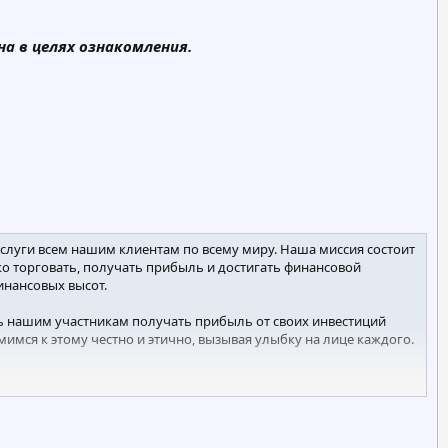
а в целях ознакомления.
слуги всем нашим клиентам по всему миру. Наша миссия состоит
о торговать, получать прибыль и достигать финансовой
нансовых высот.
ь нашим участникам получать прибыль от своих инвестиций
мся к этому честно и этично, вызывая улыбку на лице каждого.
н от торговых потерь и потерь от хакеров. В ситуации, когда
 до 30% вложенного капитала.​