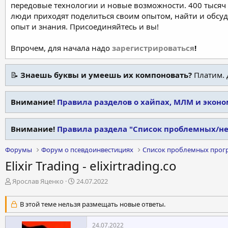
передовые технологии и новые возможности. 400 тысяч 
люди приходят поделиться своим опытом, найти и обсу
опыт и знания. Присоединяйтесь и вы!
Впрочем, для начала надо
зарегистрироваться
!
📝
Знаешь буквы и умеешь их компоновать?
Платим. 
Внимание!
Правила разделов о хайпах, МЛМ и экон
Внимание!
Правила раздела "Список проблемных/н
Форумы
Форум о псевдоинвестициях
Список проблемных прог
Elixir Trading - elixirtrading.co
А
Д
Ярослав Яценко
24.07.2022
в
а
т
т
В этой теме нельзя размещать новые ответы.
о
а
р
н
24.07.2022
т
а