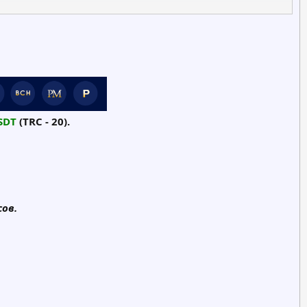
SDT
(TRC - 20).
сов.