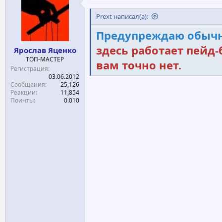
е
ч
м
а
Prext написал(а):
ы
л
Предупреждаю обычн
а
здесь работает пейд-
Ярослав Яценко
ТОП-МАСТЕР
вам точно нет.
Регистрация
03.06.2012
Сообщения
25,126
Реакции
11,854
Поинты
0.010