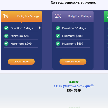
Инвестиционные планы:
Starter
1% в Сутки на 5-ть Дней!
$50 - $299
Standard