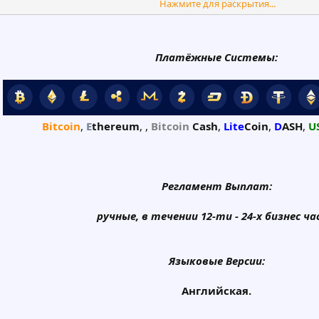
Нажмите для раскрытия...
2% в Сутки на 10-ть Дней!
$300 - $999
Платёжные Системы:
Growth
2,5% в Сутки на 15-ть Дней!
$1000 - $4999
Bitcoin
,
E
thereum
, ,
Bitcoin
Cash
,
Lite
Coin
,
D
ASH
,
U
Superior
3,2% в Сутки на 30-ть Дней!
$5000 - $100000
Регламент Выплат:
ручные, в течении 12-ти - 24-х бизнес ча
Языковые Версии:
Английская.