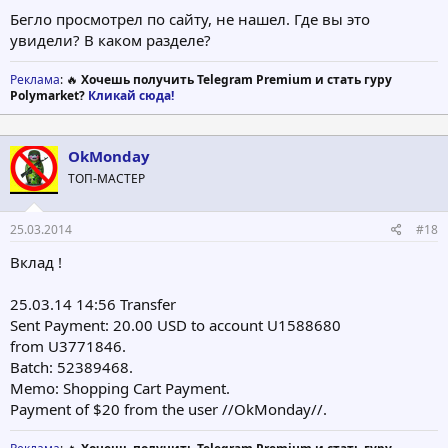
Размещение рекламного баннера или ссылки в подписях
Бегло просмотрел по сайту, не нашел. Где вы это
различного рода инвестиционных форумах вознаграждается
увидели? В каком разделе?
суммой в размере $4(только для активных пользователей)
Реферальные ссылки
Реклама
: 🔥
Хочешь получить Telegram Premium и стать гуру
Polymarket?
Кликай сюда!
Размещение своей реферальной ссылки на различного рода
соц. сетях вознаграждается суммой в размере $0.5
OkMonday
ТОП-МАСТЕР
25.03.2014
#18
Вклад !
25.03.14 14:56 Transfer
Sent Payment: 20.00 USD to account U1588680
from U3771846.
Batch: 52389468.
Memo: Shopping Cart Payment.
Payment of $20 from the user //OkMonday//.