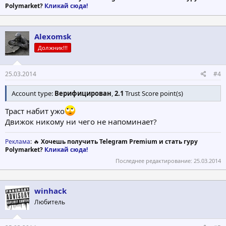
Polymarket?
Кликай сюда!
Alexomsk
Должник!!!
25.03.2014
#4
Account type:
Верифицирован
,
2.1
Trust Score point(s)
Траст набит ужо
Движок никому ни чего не напоминает?
Реклама
: 🔥
Хочешь получить Telegram Premium и стать гуру
Polymarket?
Кликай сюда!
Последнее редактирование:
25.03.2014
winhack
Любитель