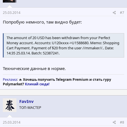
25.03.2014
#7
Попробую немного, там видно будет:
The amount of 20 USD has been withdrawn from your Perfect
Money account. Accounts: U120хххх->U1588680. Memo: Shopping
Cart Payment. Payment of $20 from the user //mmaker//.. Date:
14:35 25.03.14. Batch: 52387241.
Технические данные в норме.
Реклама
: 🔥
Хочешь получить Telegram Premium и стать гуру
Polymarket?
Кликай сюда!
FavInv
ТОП-МАСТЕР
25.03.2014
#8