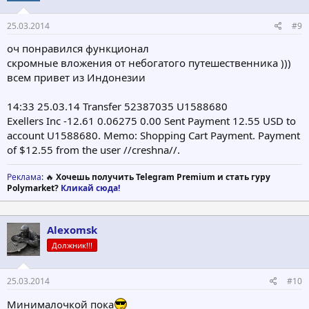
25.03.2014
#9
оч понравился функционал
скромные вложения от небогатого путешественника )))
всем привет из Индонезии
14:33 25.03.14 Transfer 52387035 U1588680
Exellers Inc -12.61 0.06275 0.00 Sent Payment 12.55 USD to
account U1588680. Memo: Shopping Cart Payment. Payment
of $12.55 from the user //creshna//.
Реклама
: 🔥
Хочешь получить Telegram Premium и стать гуру
Polymarket?
Кликай сюда!
Alexomsk
Должник!!!
25.03.2014
#10
Минималочкой пока