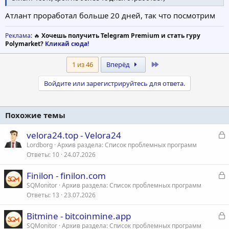
Атлант проработал больше 20 дней, так что посмотрим
Реклама
: 🔥
Хочешь получить Telegram Premium и стать гуру
Polymarket?
Кликай сюда!
Last
1 из 46
Вперёд
Войдите или зарегистрируйтесь для ответа.
Похожие темы
З
velora24.top - Velora24
а
Lordborg
Архив раздела: Список проблемных программ
Ответы
10
24.07.2026
к
р
З
Finilon - finilon.com
а
SQMonitor
Архив раздела: Список проблемных программ
т
Ответы
13
23.07.2026
к
а
р
З
Bitmine - bitcoinmine.app
а
SQMonitor
Архив раздела: Список проблемных программ
т