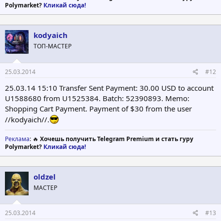
Polymarket?
Кликай сюда!
kodyaich
ТОП-МАСТЕР
25.03.2014
#12
25.03.14 15:10 Transfer Sent Payment: 30.00 USD to account
U1588680 from U1525384. Batch: 52390893. Memo:
Shopping Cart Payment. Payment of $30 from the user
//kodyaich//.
Реклама
: 🔥
Хочешь получить Telegram Premium и стать гуру
Polymarket?
Кликай сюда!
oldzel
МАСТЕР
25.03.2014
#13