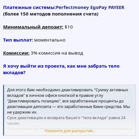
Платежные системы:
Perfectmoney
EgoPay
PAYEER
(более 150 методов пополнения счета)
Минимальный депозит:
$10
Тип выплат:
моментально
Комиссии:
3% комиссия на вывод
Я хочу выйти из проекта, как мне забрать тело
вкладов?
Для этого Вам необходимо деактивировать "Сумму активных
вкладов" в личном офисе кнопкой в правом углу
"Деактивировать позицию", все заработанные проценты до
деактивации депозита — это заработанные Вами средства. Мы
не удержим их.
Срок деактивации и возврата Вашего "тела вклада" равна 24
часам.
Данная функция реализована в целях безопасности от взлома и
Нажмите для раскрытия...
кражи средств пользователя.