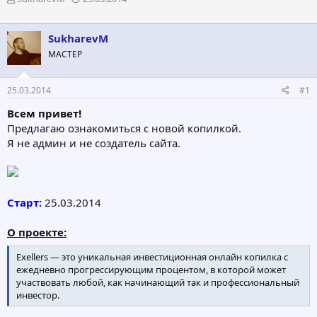
в
а
т
т
о
а
SukharevM
р
н
МАСТЕР
т
а
е
ч
м
а
25.03.2014
#1
ы
л
а
Всем привет!
Предлагаю ознакомиться с новой копилкой.
Я не админ и не создатель сайта.
Старт:
25.03.2014
О проекте:
Exellers — это уникальная инвестиционная онлайн копилка с
ежедневно прогрессирующим процентом, в которой может
участвовать любой, как начинающий так и профессиональный
инвестор.