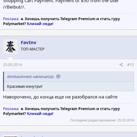
Shopping Cart Payment. Payment of $50 from the user
//Beibut//.
Реклама
: 🔥
Хочешь получить Telegram Premium и стать гуру
Polymarket?
Кликай сюда!
FavInv
ТОП-МАСТЕР
25.03.2014
#15
dimkaoinvest написал(а):
Красивая изнутри!
Наворочено, до конца еще не разобрался на сайте
Реклама
: 🔥
Хочешь получить Telegram Premium и стать гуру
Polymarket?
Кликай сюда!
Последнее редактирование:
25.03.2014