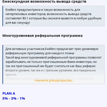
Ежесекундная возможность вывода средств
Exellers предусмотрела и такую возможность для
нетерпеливых инвесторов, возможность вывода средств
составляет $0.1 которые Вы сможете вывести в любую удобную
для вас секунду!
Многоуровневая реферальная программа
Для активных участников Exellers предлагает трех уровневую
реферальную программу для каждого плана
Такой вид многоуровневой реферальной программы позволит
зарабатывать не только приглашенным Вами инвестора, но
так же приглашенный им будет считаться как Ваш реферал
второго уровня, так же и с третьим уровнем, все предельно
просто.
(Реферальные начисления начисляются в том случае если
Нажмите для раскрытия...
пригласившие имеют хотя бы один активный вклад в
программе.)
PLAN A
5% - 3% - 1%