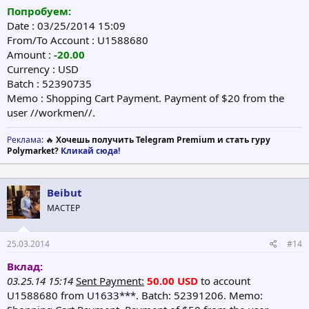
Попробуем:
Date : 03/25/2014 15:09
From/To Account : U1588680
Amount :
-20.00
Currency : USD
Batch : 52390735
Memo : Shopping Cart Payment. Payment of $20 from the
user //workmen//.
Реклама
: 🔥
Хочешь получить Telegram Premium и стать гуру
Polymarket?
Кликай сюда!
Beibut
МАСТЕР
25.03.2014
#14
Вклад:
03.25.14 15:14
Sent Payment:
50.00 USD
to account
U1588680 from U1633***. Batch: 52391206. Memo: