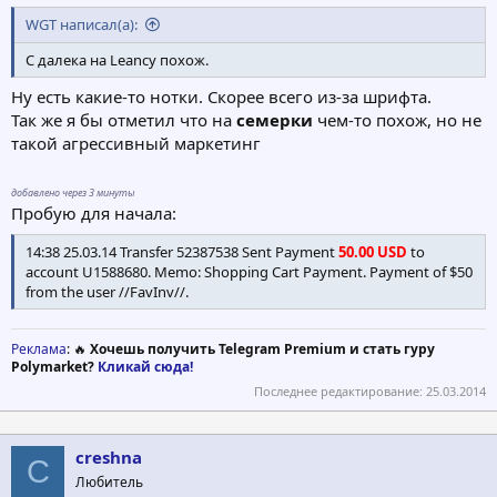
WGT написал(а):
С далека на Leancy похож.
Ну есть какие-то нотки. Скорее всего из-за шрифта.
Так же я бы отметил что на
семерки
чем-то похож, но не
такой агрессивный маркетинг
добавлено через 3 минуты
Пробую для начала:
14:38 25.03.14 Transfer 52387538 Sent Payment
50.00 USD
to
account U1588680. Memo: Shopping Cart Payment. Payment of $50
from the user //FavInv//.
Реклама
: 🔥
Хочешь получить Telegram Premium и стать гуру
Polymarket?
Кликай сюда!
Последнее редактирование:
25.03.2014
creshna
C
Любитель