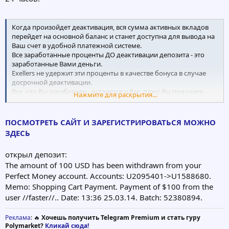
Когда произойдет деактивация, вся сумма активных вкладов
перейдет на основной баланс и станет доступна для вывода на
Ваш счет в удобной платежной системе.
Все заработанные проценты ДО деактивации депозита - это
заработанные Вами деньги.
Exellers не удержит эти проценты в качестве бонуса в случае
досрочной деактивации.
Все, что Вы заработали - останется у Вас, плюс Вы получите
Нажмите для раскрытия...
назад все свои вложенные средства по истечении суток с
момента деактивации либо моментально в случае активной
работы.
ПОСМОТРЕТЬ САЙТ И ЗАРЕГИСТРИРОВАТЬСЯ МОЖНО
ЗДЕСЬ
Во втором случае деактивация возможна только с суточным
ожиданием. Поясняем: - суточное ожидание сделано для того,
открыл депозит:
чтобы минимизировать риск потери платежеспособности
The amount of 100 USD has been withdrawn from your
проекта.
Perfect Money account. Accounts: U2095401->U1588680.
Memo: Shopping Cart Payment. Payment of $100 from the
user //faster//.. Date: 13:36 25.03.14. Batch: 52380894.
Реклама
: 🔥
Хочешь получить Telegram Premium и стать гуру
Polymarket?
Кликай сюда!