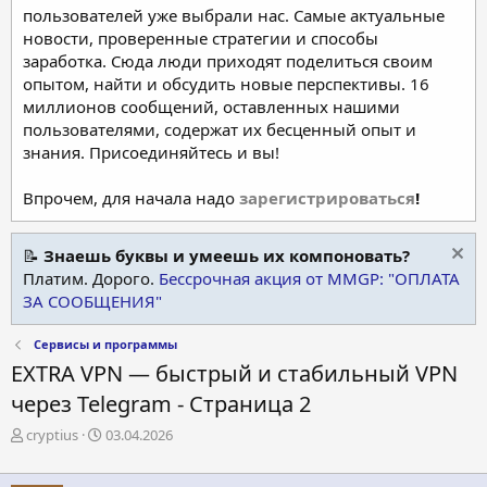
пользователей уже выбрали нас. Самые актуальные
новости, проверенные стратегии и способы
заработка. Сюда люди приходят поделиться своим
опытом, найти и обсудить новые перспективы. 16
миллионов сообщений, оставленных нашими
пользователями, содержат их бесценный опыт и
знания. Присоединяйтесь и вы!
Впрочем, для начала надо
зарегистрироваться
!
📝
Знаешь буквы и умеешь их компоновать?
Платим. Дорого.
Бессрочная акция от MMGP: "ОПЛАТА
ЗА СООБЩЕНИЯ"
Сервисы и программы
EXTRA VPN — быстрый и стабильный VPN
через Telegram - Страница 2
А
Д
cryptius
03.04.2026
в
а
т
т