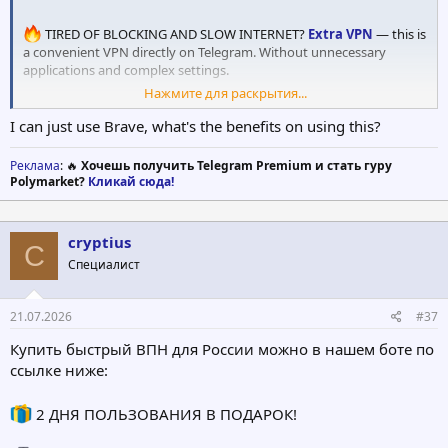
TIRED OF BLOCKING AND SLOW INTERNET?
Extra VPN
— this is
a convenient VPN directly on Telegram. Without unnecessary
applications and complex settings.
Нажмите для раскрытия...
The main advantages are:
I can just use Brave, what's the benefits on using this?
⚡️ Unlimited, fast VPN
It works even with jammers
Реклама
: 🔥
Хочешь получить Telegram Premium и стать гуру
Multi-device support
Polymarket?
Кликай сюда!
Payment: Card /SBP /Crypto
Complete anonymity — do not store logs
48 hours of free test!
cryptius
C
Специалист
Tariffs:
1 month — 130 ₽
21.07.2026
#37
3 months — 350 ₽
6 months — 660 ₽
Купить быстрый ВПН для России можно в нашем боте по
12 months — 1170 ₽
ссылке ниже:
How to start?
2 ДНЯ ПОЛЬЗОВАНИЯ В ПОДАРОК!
1. You go to Telegram