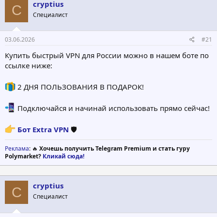
о
а
cryptius
C
р
н
Специалист
т
а
е
ч
м
а
03.06.2026
#21
ы
л
а
Купить быстрый VPN для России можно в нашем боте по
ссылке ниже:
2 ДНЯ ПОЛЬЗОВАНИЯ В ПОДАРОК!
Подключайся и начинай использовать прямо сейчас!
Бот Extra VPN
🛡
Реклама
: 🔥
Хочешь получить Telegram Premium и стать гуру
Polymarket?
Кликай сюда!
cryptius
C
Специалист