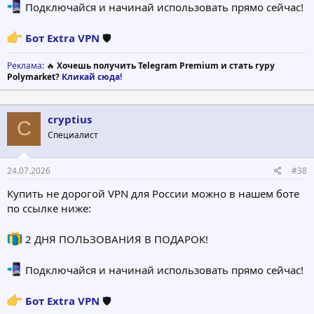
2. You launch a bot
Подключайся и начинай использовать прямо сейчас!
3. Choose a tariff
4. Connecting in 1 click
Бот Extra VPN
🛡
Start using:
Extra VPN
Реклама
: 🔥
Хочешь получить Telegram Premium и стать гуру
Polymarket?
Кликай сюда!
Why choose us:
Stable operation even under constraints
High speed
cryptius
C
Simplicity — all via Telegram
Специалист
Fast support
⚡️
Extra VPN
— internet without borders!
24.07.2026
#38
Купить не дорогой VPN для России можно в нашем боте
по ссылке ниже:
2 ДНЯ ПОЛЬЗОВАНИЯ В ПОДАРОК!
Подключайся и начинай использовать прямо сейчас!
Бот Extra VPN
🛡