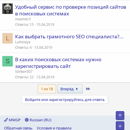
Удобный сервис по проверке позиций сайтов​
в поисковых системах
maxmer3
Ответы
15
15.04.2019
Как выбрать грамотного SEO специалиста?...
L
Lu4istaya
Ответы
4
15.04.2019
В каких поисковых системах нужно
S
зарегистрировать сайт
Stinker007
Ответы
22
13.04.2019
Last
1 из 18
Вперёд
Войдите или зарегистрируйтесь для ответа.
Свер
MMGP
Russian (RU)
Сниз
Обратная связь
Условия и правила