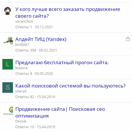
У кого лучше всего заказать продвижение
своего сайта?
varanchick
Ответы
1
29.12.2021
З
Апдейт ТИЦ (Yandex)
а
kirilll007
Ответы
396
09.02.2021
к
р
Предлагаю бесплатный прогон сайта.
L
lexxora
т
Ответы
8
03.05.2020
а
Какой поисковой системой вы пользуютесь?
S
sherali
Ответы
82
15.04.2019
Продвижение сайта| Поисковая сео
оптимизация
Dessik
Ответы
10
15.04.2019