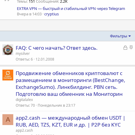
Темы
151
Сообщения
2.2K
EXTRA VPN — быстрый и стабильный VPN через Telegram
Вчера в 14:03
cryptius
Фильтры
З
З
FAQ: С чего начать? Ответ здесь.
а
а
mysilver
Ответы
6
12.01.2008
к
к
р
р
ы
е
Продвижение обменников криптовалют с
т
п
размещением в мониторинги (BestChange,
а
л
ExchangeSumo). Линкбилдинг. PBN сеть.
е
Подготовлю ваш обменник на Мониторин
digitalalex
о
Ответы
70
Понедельник в 23:17
app2.cash — международный обмен USDT |
A
RUB, AED, TZS, KZT, EUR и др. | P2P без KYC
app2.cash