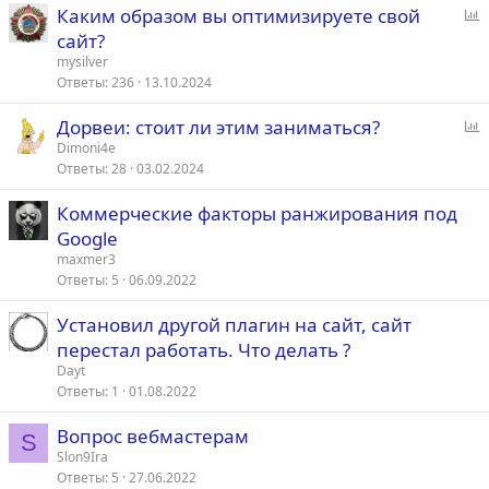
Каким образом вы оптимизируете свой
п
сайт?
р
mysilver
о
Ответы
236
13.10.2024
с
Дорвеи: стоит ли этим заниматься?
п
Dimoni4e
Ответы
28
03.02.2024
р
о
Коммерческие факторы ранжирования под
с
Google
maxmer3
Ответы
5
06.09.2022
Установил другой плагин на сайт, сайт
перестал работать. Что делать ?
Dayt
Ответы
1
01.08.2022
Вопрос вебмастерам
S
Slon9Ira
Ответы
5
27.06.2022