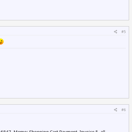
#5
#6
847. Memo: Shopping Cart Payment. Invoice 5, all-