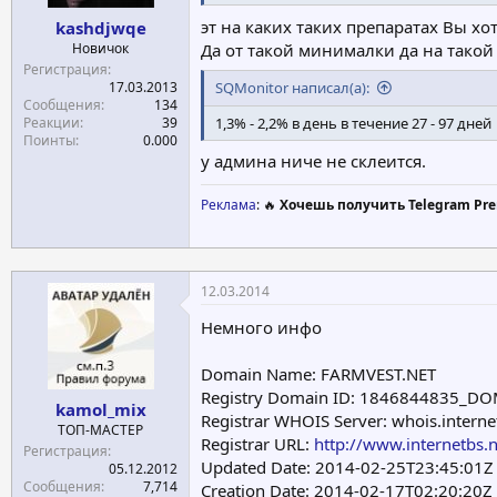
эт на каких таких препаратах Вы х
kashdjwqe
Новичок
Да от такой минималки да на такой
Регистрация
17.03.2013
SQMonitor написал(а):
Сообщения
134
Реакции
39
1,3% - 2,2% в день в течение 27 - 97 дней
Поинты
0.000
у админа ниче не склеится.
Реклама
: 🔥
Хочешь получить Telegram Pre
12.03.2014
Немного инфо
Domain Name: FARMVEST.NET
Registry Domain ID: 1846844835_D
kamol_mix
Registrar WHOIS Server: whois.interne
ТОП-МАСТЕР
Registrar URL:
http://www.internetbs.n
Регистрация
Updated Date: 2014-02-25T23:45:01Z
05.12.2012
Сообщения
7,714
Creation Date: 2014-02-17T02:20:20Z