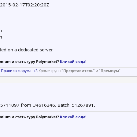
e: 2015-02-17T02:20:20Z
m
m
ted on a dedicated server.
mium и стать гуру Polymarket?
Кликай сюда!
)
Правила форума п.3
Кроме групп
"Представитель"
и "
Премиум
"
 U5711097 from U4616346. Batch: 51267891.
mium и стать гуру Polymarket?
Кликай сюда!