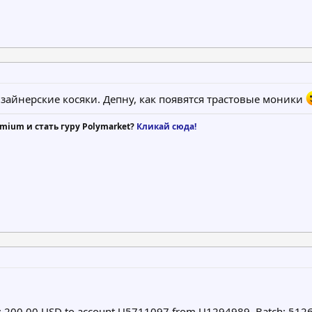
изайнерские косяки. Депну, как появятся трастовые моники
mium и стать гуру Polymarket?
Кликай сюда!
t: 200.00 USD to account U5711097 from U1294989. Batch: 51266