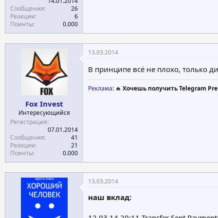
14.01.2014
Сообщения
26
Реакции
6
Поинты
0.000
13.03.2014
В принципе всё не плохо, только д
Реклама
: 🔥
Хочешь получить Telegram Pre
Fox Invest
Интересующийся
Регистрация
07.01.2014
Сообщения
41
Реакции
21
Поинты
0.000
13.03.2014
наш вклад:
12.03.14 20:11 Transfer Sent Paymen