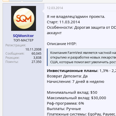
е
ч
12.03.2014
м
а
ы
л
Я не владелец/админ проекта.
а
Старт: 11.03.2014
Особенности: Дорогая защита от D
аккаунт
SQMonitor
ТОП-МАСТЕР
Описание HYIP:
Регистрация
10.11.2008
Компания FarmVest является частной н
Сообщения
60,045
открытию и разработке новых лекарств
Реакции
3,838
Поинты
27.350
США, которые помогают увеличить рост
Инвестиционные планы
: 1,3% - 
Возврат Депозита: Да
Начисление: 7 дней в неделю
Минимальный вклад: $50
Максимальный вклад: $30,000
Реф-программа: 6%
Выплаты: Ручные
Платежные системы: EgoPay, Payeer, 