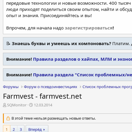
передовые технологии и новые возможности. 400 тысяч 
люди приходят поделиться своим опытом, найти и обсу
опыт и знания. Присоединяйтесь и вы!
Впрочем, для начала надо
зарегистрироваться
!
📝
Знаешь буквы и умеешь их компоновать?
Платим. 
Внимание!
Правила разделов о хайпах, МЛМ и экон
Внимание!
Правила раздела "Список проблемных/н
Форумы
Форум о псевдоинвестициях
Список проблемных прог
Farmvest - farmvest.net
А
Д
SQMonitor
12.03.2014
в
а
т
т
В этой теме нельзя размещать новые ответы.
о
а
р
н
1
2
3
Вперёд
т
а