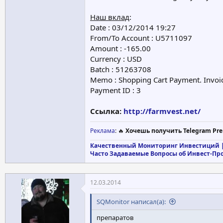
Наш вклад
:
Date : 03/12/2014 19:27
From/To Account : U5711097
Amount : -165.00
Currency : USD
Batch : 51263708
Memo : Shopping Cart Payment. Invoic
Payment ID : 3
Ссылка:
http://farmvest.net/
Реклама
: 🔥
Хочешь получить Telegram Pre
Качественный Мониторинг Инвестиций |
Часто Задаваемые Вопросы об Инвест-Пр
12.03.2014
SQMonitor написал(а):
препаратов