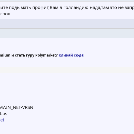
отите подымать профит,Вам в Голландию нада,там это не за
 срок
mium и стать гуру Polymarket?
Кликай сюда!
OMAIN_NET-VRSN
t.bs
et