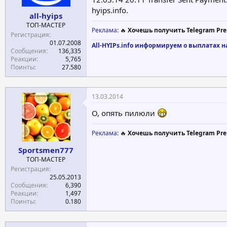
hyips.info.
all-hyips
ТОП-МАСТЕР
Реклама
: 🔥
Хочешь получить Telegram Pre
Регистрация
01.07.2008
All-HYIPs.info информируем о выплатах н
Сообщения
136,335
Реакции
5,765
Поинты
27.580
13.03.2014
О, опять пилюли
Реклама
: 🔥
Хочешь получить Telegram Pre
Sportsmen777
ТОП-МАСТЕР
Регистрация
25.05.2013
Сообщения
6,390
Реакции
1,497
Поинты
0.180