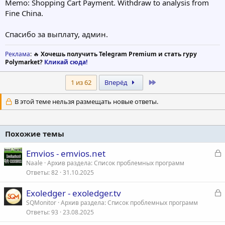
Memo: Shopping Cart Payment. Withdraw to analysis from
Fine China.
Спасибо за выплату, админ.
Реклама
: 🔥
Хочешь получить Telegram Premium и стать гуру
Polymarket?
Кликай сюда!
Last
1 из 62
Вперёд
В этой теме нельзя размещать новые ответы.
Похожие темы
З
Emvios - emvios.net
а
Naale
Архив раздела: Список проблемных программ
Ответы
82
31.10.2025
к
р
З
Exoledger - exoledger.tv
а
SQMonitor
Архив раздела: Список проблемных программ
т
Ответы
93
23.08.2025
к
а
р