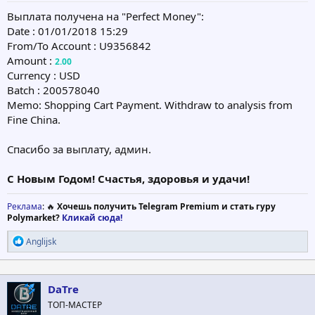
Выплата получена на "Perfect Money":
Date : 01/01/2018 15:29
From/To Account : U9356842
Amount :
2.00
Currency : USD
Batch : 200578040
Memo: Shopping Cart Payment. Withdraw to analysis from
Fine China.
Спасибо за выплату, админ.
С Новым Годом! Счастья, здоровья и удачи!
Реклама
: 🔥
Хочешь получить Telegram Premium и стать гуру
Polymarket?
Кликай сюда!
Р
Anglijsk
е
а
к
ц
DaTre
и
ТОП-МАСТЕР
и