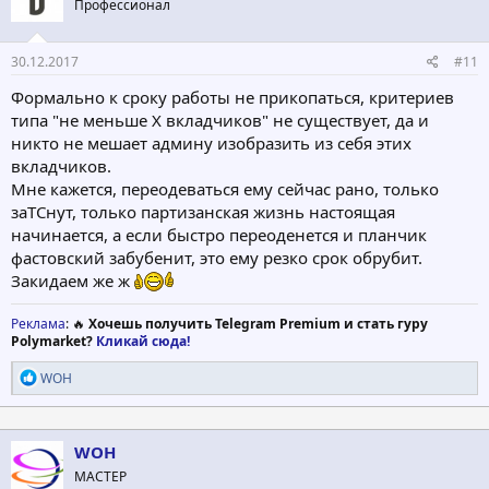
Профессионал
30.12.2017
#11
Формально к сроку работы не прикопаться, критериев
типа "не меньше X вкладчиков" не существует, да и
никто не мешает админу изобразить из себя этих
вкладчиков.
Мне кажется, переодеваться ему сейчас рано, только
заТСнут, только партизанская жизнь настоящая
начинается, а если быстро переоденется и планчик
фастовский забубенит, это ему резко срок обрубит.
Закидаем же ж
Реклама
: 🔥
Хочешь получить Telegram Premium и стать гуру
Polymarket?
Кликай сюда!
Р
WOH
е
а
к
ц
WOH
и
МАСТЕР
и