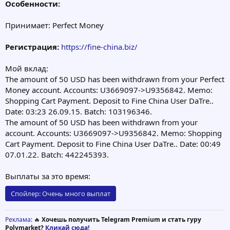
Особенности:
Принимает: Perfect Money
Регистрация:
https://fine-china.biz/
Мой вклад:
The amount of 50 USD has been withdrawn from your Perfect
Money account. Accounts: U3669097->U9356842. Memo:
Shopping Cart Payment. Deposit to Fine China User DaTre..
Date: 03:23 26.09.15. Batch: 103196346.
The amount of 50 USD has been withdrawn from your
account. Accounts: U3669097->U9356842. Memo: Shopping
Cart Payment. Deposit to Fine China User DaTre.. Date: 00:49
07.01.22. Batch: 442245393.
Выплаты за это время:
Спойлер:
Очень много выплат
Реклама
: 🔥
Хочешь получить Telegram Premium и стать гуру
Polymarket?
Кликай сюда!