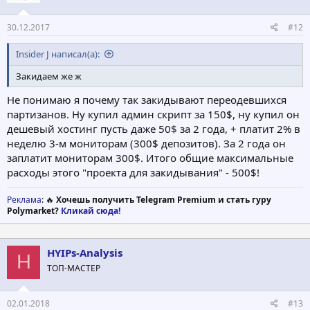
:
30.12.2017
#12
Insider J написал(а):
Закидаем же ж
Не понимаю я почему так закидывают переодевшихся
партизанов. Ну купил админ скрипт за 150$, ну купил он
дешевый хостинг пусть даже 50$ за 2 года, + платит 2% в
неделю 3-м мониторам (300$ депозитов). За 2 года он
заплатит мониторам 300$. Итого общие максимальные
расходы этого "проекта для закидывания" - 500$!
Реклама
: 🔥
Хочешь получить Telegram Premium и стать гуру
Polymarket?
Кликай сюда!
HYIPs-Analysis
H
ТОП-МАСТЕР
02.01.2018
#13