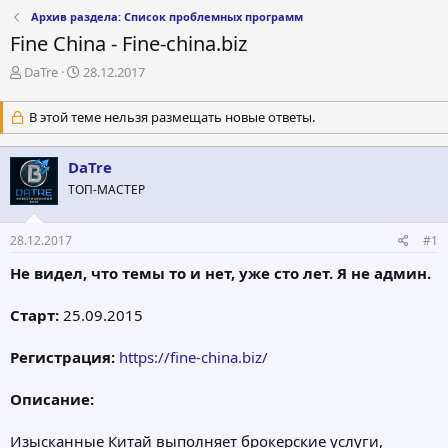
Архив раздела: Список проблемных программ
Fine China - Fine-china.biz
А
Д
DaTre
28.12.2017
в
а
т
т
В этой теме нельзя размещать новые ответы.
о
а
р
н
т
а
DaTre
е
ч
ТОП-МАСТЕР
м
а
ы
л
а
28.12.2017
#1
Не видел, что темы то и нет, уже сто лет. Я не админ.
Старт:
25.09.2015
Регистрация:
https://fine-china.biz/
Описание:
Изысканные Китай выполняет брокерские услуги,