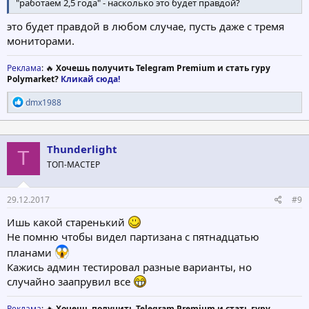
"работаем 2,5 года" - насколько это будет правдой?
это будет правдой в любом случае, пусть даже с тремя
мониторами.
Реклама
: 🔥
Хочешь получить Telegram Premium и стать гуру
Polymarket?
Кликай сюда!
Р
dmx1988
е
а
к
ц
Thunderlight
T
и
ТОП-МАСТЕР
и
:
29.12.2017
#9
Ишь какой старенький
Не помню чтобы видел партизана с пятнадцатью
планами
Кажись админ тестировал разные варианты, но
случайно заапрувил все
Реклама
: 🔥
Хочешь получить Telegram Premium и стать гуру