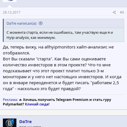
28.12.2017
#6
DaTre написал(а):
С момента старта, если не ошибаюсь, там участвую еще я и
Hyip-analysis, как минимум.
Да, теперь вижу, на allhyipmonitors хайп-анализис не
отобразился.
Вот Вы сказали "старта". Как Вы сами оцениваете
количество инвесторов в этом проекте? Что-то мне
подсказывает что этот проект платит только 3-м
мониторам и у него нет настоящих инвесторов. И когда
он в январе переоденется и будет писать "работаем 2,5
года" - насколько это будет правдой?
Реклама
: 🔥
Хочешь получить Telegram Premium и стать гуру
Polymarket?
Кликай сюда!
DaTre