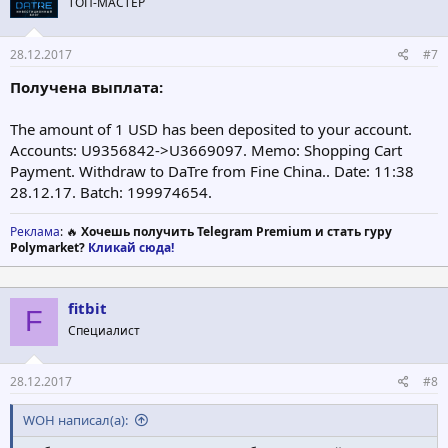
ТОП-МАСТЕР
28.12.2017
#7
Получена выплата:
The amount of 1 USD has been deposited to your account.
Accounts: U9356842->U3669097. Memo: Shopping Cart
Payment. Withdraw to DaTre from Fine China.. Date: 11:38
28.12.17. Batch: 199974654.
Реклама
: 🔥
Хочешь получить Telegram Premium и стать гуру
Polymarket?
Кликай сюда!
fitbit
F
Специалист
28.12.2017
#8
WOH написал(а):