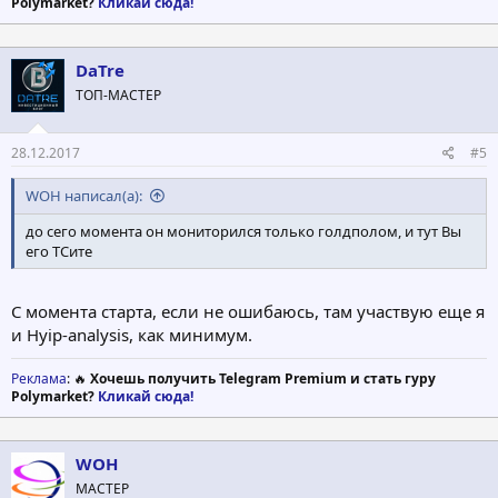
Polymarket?
Кликай сюда!
DaTre
ТОП-МАСТЕР
28.12.2017
#5
WOH написал(а):
до сего момента он мониторился только голдполом, и тут Вы
его ТСите
С момента старта, если не ошибаюсь, там участвую еще я
и Hyip-analysis, как минимум.
Реклама
: 🔥
Хочешь получить Telegram Premium и стать гуру
Polymarket?
Кликай сюда!
WOH
МАСТЕР