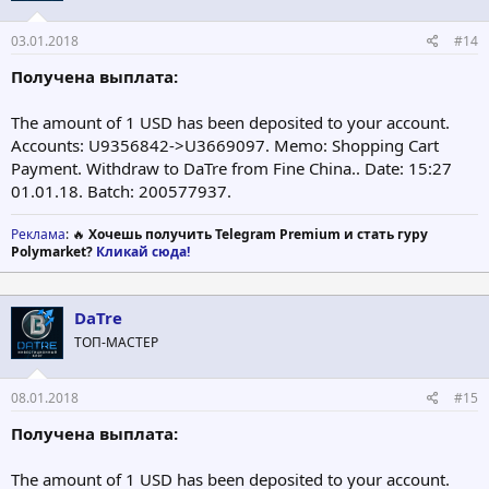
:
03.01.2018
#14
Получена выплата:
The amount of 1 USD has been deposited to your account.
Accounts: U9356842->U3669097. Memo: Shopping Cart
Payment. Withdraw to DaTre from Fine China.. Date: 15:27
01.01.18. Batch: 200577937.
Реклама
: 🔥
Хочешь получить Telegram Premium и стать гуру
Polymarket?
Кликай сюда!
DaTre
ТОП-МАСТЕР
08.01.2018
#15
Получена выплата:
The amount of 1 USD has been deposited to your account.