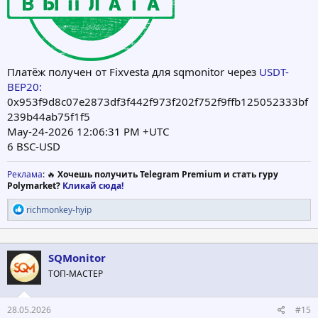
Платёж получен от Fixvesta для sqmonitor через
USDT-
BEP20:
0x953f9d8c07e2873df3f442f973f202f752f9ffb125052333bf
239b44ab75f1f5
May-24-2026 12:06:31 PM +UTC
6 BSC-USD
Реклама
: 🔥
Хочешь получить Telegram Premium и стать гуру
Polymarket?
Кликай сюда!
Р
richmonkey-hyip
е
а
к
ц
SQMonitor
и
ТОП-МАСТЕР
и
:
28.05.2026
#15