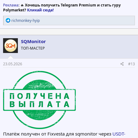
Реклама
: 🔥
Хочешь получить Telegram Premium и стать гуру
Polymarket?
Кликай сюда!
Р
richmonkey-hyip
е
а
к
ц
SQMonitor
и
ТОП-МАСТЕР
и
:
23.05.2026
#13
Платёж получен от Fixvesta для sqmonitor через
USDT-