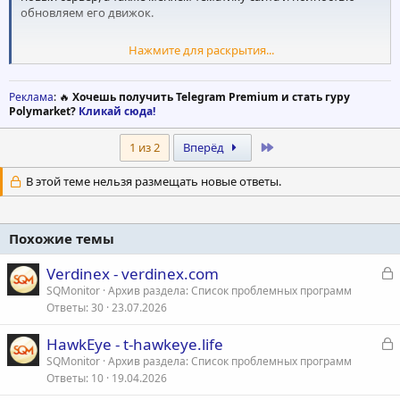
обновляем его движок.
Нажмите для раскрытия...
В связи с этим возможны временные технические работы,
которые могут занять несколько дней. Просим отнестись к
этому с пониманием.
Реклама
: 🔥
Хочешь получить Telegram Premium и стать гуру
Polymarket?
Кликай сюда!
Хотим заверить вас, что все ваши средства находятся в
Last
1 из 2
Вперёд
безопасности. После завершения работ вы получите свой
депозит с дополнительным бонусом
+20%
.
В этой теме нельзя размещать новые ответы.
Все аккаунты пользователей будут сохранены. Мы вручную
Похожие темы
сформируем таблицу, в которой будут указаны ваши аккаунты
и привязанные кошельки. После завершения переноса все
средства будут отправлены на тот кошелёк, с которого был
З
Verdinex - verdinex.com
внесён депозит.
а
SQMonitor
Архив раздела: Список проблемных программ
Ответы
30
23.07.2026
к
р
Альтернативный вариант
З
HawkEye - t-hawkeye.life
Вместо возврата депозита вы можете получить бота для
а
SQMonitor
Архив раздела: Список проблемных программ
т
автоматического copy trading на Polymarket. По вашему
Ответы
10
19.04.2026
к
желанию мы можем обменять стоимость вашего депозита на
а
р
доступ к этому боту.