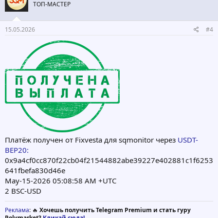
ТОП-МАСТЕР
и
:
15.05.2026
#4
Платёж получен от Fixvesta для sqmonitor через
USDT-
BEP20:
0x9a4cf0cc870f22cb04f21544882abe39227e402881c1f6253
641fbefa830d46e
May-15-2026 05:08:58 AM +UTC
2 BSC-USD
Реклама
: 🔥
Хочешь получить Telegram Premium и стать гуру
Polymarket?
Кликай сюда!