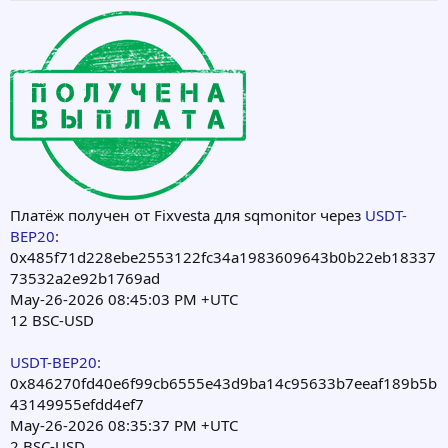
Платёж получен от Fixvesta для sqmonitor через
USDT-
BEP20:
0x485f71d228ebe2553122fc34a1983609643b0b22eb18337
73532a2e92b1769ad
May-26-2026 08:45:03 PM +UTC
12 BSC-USD
USDT-BEP20:
0x846270fd40e6f99cb6555e43d9ba14c95633b7eeaf189b5b
43149955efdd4ef7
May-26-2026 08:35:37 PM +UTC
2 BSC-USD