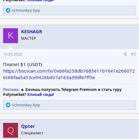
Р
richmonkey-hyip
е
а
к
ц
KESHAGR
K
и
МАСТЕР
и
:
16.05.2026
#5
Платит $1 (USDT)
https://bscscan.com/tx/0xb6fa258db7685e11b16e1e266072
6c66faa5a53ce9426b407a163a39dfe7ff3e
Реклама
: 🔥
Хочешь получить Telegram Premium и стать гуру
Polymarket?
Кликай сюда!
Р
richmonkey-hyip
е
а
к
ц
Qpter
Q
и
Специалист
и