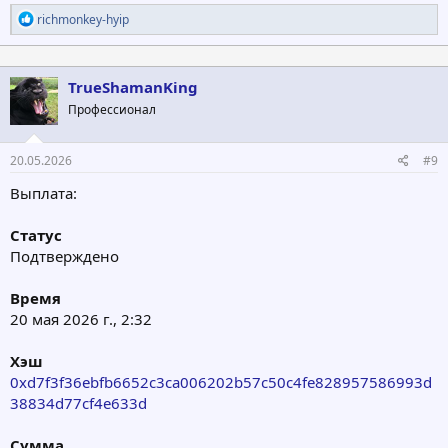
Р
richmonkey-hyip
е
а
к
ц
TrueShamanKing
и
Профессионал
и
:
20.05.2026
#9
Выплата:
Статус
Подтверждено
Время
20 мая 2026 г., 2:32
Хэш
0xd7f3f36ebfb6652c3ca006202b57c50c4fe828957586993d
38834d77cf4e633d
Сумма