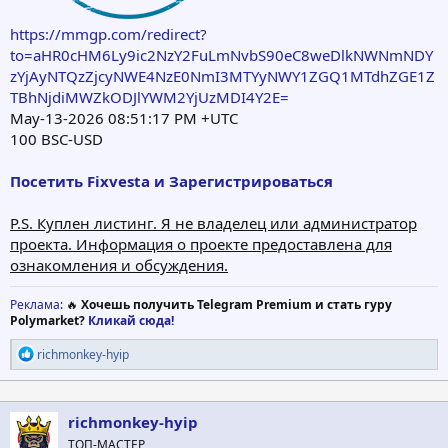
https://mmgp.com/redirect?
to=aHR0cHM6Ly9ic2NzY2FuLmNvbS90eC8weDlkNWNmNDY
zYjAyNTQzZjcyNWE4NzE0NmI3MTYyNWY1ZGQ1MTdhZGE1Z
TBhNjdiMWZkODJlYWM2YjUzMDI4Y2E=
May-13-2026 08:51:17 PM +UTC
100 BSC-USD
Посетить Fixvesta и Зарегистрироваться
P.S. Куплен листинг. Я не владелец или администратор
проекта. Информация о проекте предоставлена для
ознакомления и обсуждения.
Реклама
: 🔥
Хочешь получить Telegram Premium и стать гуру
Polymarket?
Кликай сюда!
Р
richmonkey-hyip
е
а
к
ц
richmonkey-hyip
и
ТОП-МАСТЕР