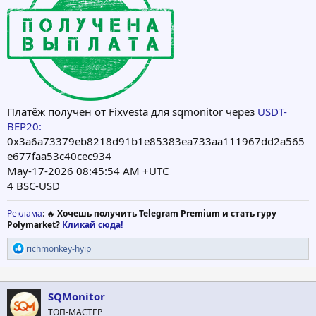
Платёж получен от Fixvesta для sqmonitor через
USDT-
BEP20:
0x3a6a73379eb8218d91b1e85383ea733aa111967dd2a565
e677faa53c40cec934
May-17-2026 08:45:54 AM +UTC
4 BSC-USD
Реклама
: 🔥
Хочешь получить Telegram Premium и стать гуру
Polymarket?
Кликай сюда!
Р
richmonkey-hyip
е
а
к
ц
SQMonitor
и
ТОП-МАСТЕР
и