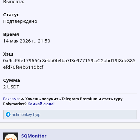
Выплата:
Статус
Подтверждено
Время
14 мая 2026 г., 21:50
Хэш
0x9c49fe179664c8ebb0b4ba7f3e977159ce22abd19f8de885
efd70fe4b6115bcf
Сумма
2 USDT
Реклама
: 🔥
Хочешь получить Telegram Premium и стать гуру
Polymarket?
Кликай сюда!
Р
richmonkey-hyip
е
а
к
ц
SQMonitor
и