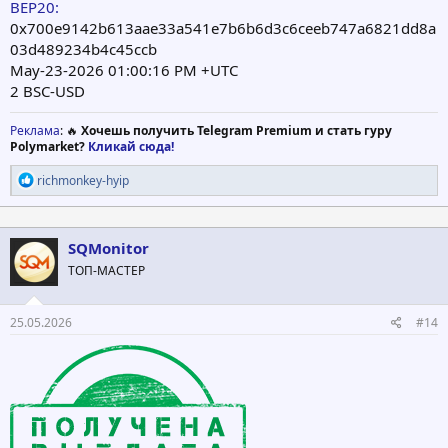
BEP20:
0x700e9142b613aae33a541e7b6b6d3c6ceeb747a6821dd8a
03d489234b4c45ccb
May-23-2026 01:00:16 PM +UTC
2 BSC-USD
Реклама
: 🔥
Хочешь получить Telegram Premium и стать гуру
Polymarket?
Кликай сюда!
Р
richmonkey-hyip
е
а
к
ц
SQMonitor
и
ТОП-МАСТЕР
и
:
25.05.2026
#14