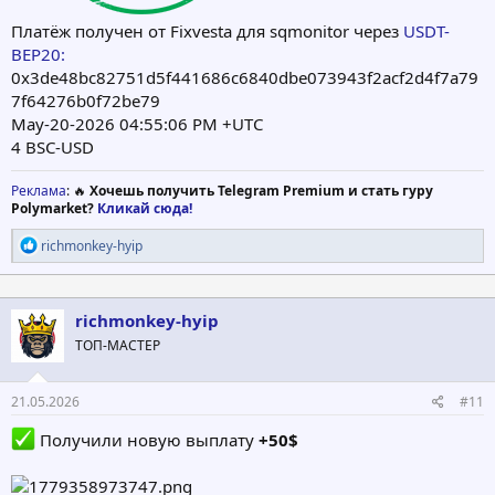
Платёж получен от Fixvesta для sqmonitor через
USDT-
BEP20:
0x3de48bc82751d5f441686c6840dbe073943f2acf2d4f7a79
7f64276b0f72be79
May-20-2026 04:55:06 PM +UTC
4 BSC-USD
Реклама
: 🔥
Хочешь получить Telegram Premium и стать гуру
Polymarket?
Кликай сюда!
Р
richmonkey-hyip
е
а
к
ц
richmonkey-hyip
и
ТОП-МАСТЕР
и
:
21.05.2026
#11
Получили новую выплату
+50$