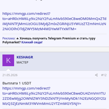
https://mmgp.com/redirect?
to=aHR0cHM6Ly9ic2NzY2FuLmNvbS90eC8weDM0MmQxZTd
iMjNiNTFjMmUzOGU3MjdjZmIxZGRiNjU5YWUzZTZmNmUzN
2NiODlhOTdjZWY5MzM4MDYwMTYxMTM=
Реклама
: 🔥
Хочешь получить Telegram Premium и стать гуру
Polymarket?
Кликай сюда!
KESHAGR
K
МАСТЕР
21.05.2026
#12
Выплата 1 USDT
https://mmgp.com/redirect?
to=aHR0cHM6Ly9ic2NzY2FuLmNvbS90eC8weDU4ZmVmYTU
2ZDEwMjg2OWNlZWY3NDZkNTFjYmMyNDk1N2EzNGQ0Y2Iz
MzQ3ZjEzNmM3YWVmMmU2YTZmMGY5NjY=