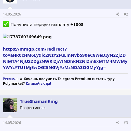
и
:
14.05.2026
#2
Получили первую выплату
+100$
https://mmgp.com/redirect?
to=aHR0cHM6Ly9ic2NzY2FuLmNvbS90eC8weDIyN2ZjZD
NlMTA4NjU2ZDgzNWRlZjA1NDhkN2NlZmExMTM4MWMy
YWYzYTU1MjEwOGI5NGVjYzMzNDA3OGMyYjg=
Реклама
: 🔥
Хочешь получить Telegram Premium и стать гуру
Polymarket?
Кликай сюда!
TrueShamanKing
Профессионал
14.05.2026
#3