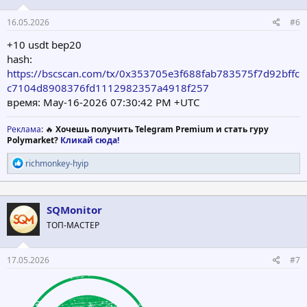
:
16.05.2026
#6
+10 usdt bep20
hash:
https://bscscan.com/tx/0x353705e3f688fab783575f7d92bffc
c7104d8908376fd1112982357a4918f257
время: May-16-2026 07:30:42 PM +UTC
Реклама
: 🔥
Хочешь получить Telegram Premium и стать гуру
Polymarket?
Кликай сюда!
Р
richmonkey-hyip
е
а
к
ц
SQMonitor
и
ТОП-МАСТЕР
и
:
17.05.2026
#7