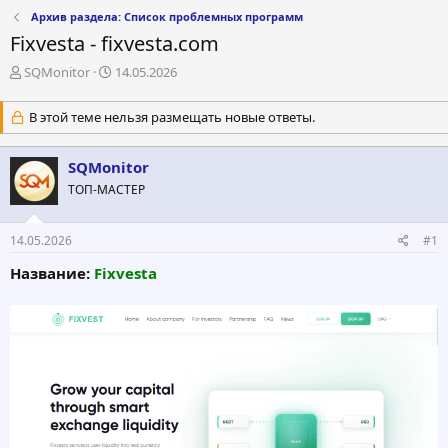
Архив раздела: Список проблемных программ
Fixvesta - fixvesta.com
А
Д
SQMonitor
14.05.2026
в
а
т
т
В этой теме нельзя размещать новые ответы.
о
а
р
н
т
а
SQMonitor
е
ч
ТОП-МАСТЕР
м
а
ы
л
а
14.05.2026
#1
Название:
Fixvesta