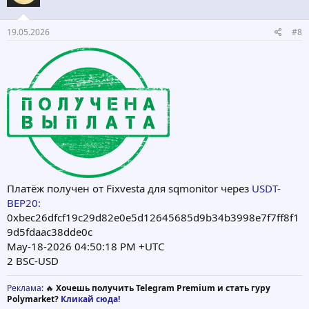
:
19.05.2026
#8
Платёж получен от Fixvesta для sqmonitor через
USDT-
BEP20:
0xbec26dfcf19c29d82e0e5d12645685d9b34b3998e7f7ff8f1
9d5fdaac38dde0c
May-18-2026 04:50:18 PM +UTC
2 BSC-USD
Реклама
: 🔥
Хочешь получить Telegram Premium и стать гуру
Polymarket?
Кликай сюда!