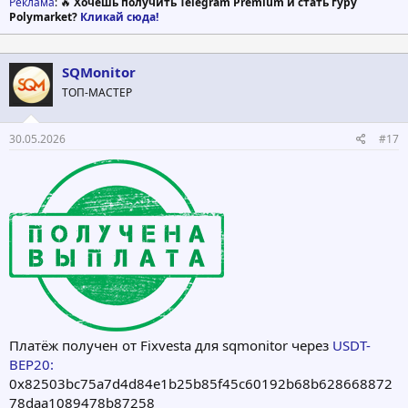
Реклама
: 🔥
Хочешь получить Telegram Premium и стать гуру
Polymarket?
Кликай сюда!
SQMonitor
ТОП-МАСТЕР
30.05.2026
#17
Платёж получен от Fixvesta для sqmonitor через
USDT-
BEP20:
0x82503bc75a7d4d84e1b25b85f45c60192b68b628668872
78daa1089478b87258