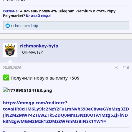
Реклама
: 🔥
Хочешь получить Telegram Premium и стать гуру
Polymarket?
Кликай сюда!
Р
richmonkey-hyip
е
а
к
ц
richmonkey-hyip
и
ТОП-МАСТЕР
и
:
28.05.2026
#16
Получили новую выплату
+50$
https://mmgp.com/redirect?
to=aHR0cHM6Ly9ic2NzY2FuLmNvbS90eC8weGYxMzg3ZD
JlN2M2MWY4ZTEwZTk5ZDQ0MmI3NzI0OTA1Mzg5ZjFlND
k3NzgwMGM2Mzk1ZDMzZWFmMzBlNzk1YWY=