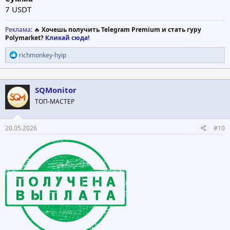
7 USDT
Реклама
: 🔥
Хочешь получить Telegram Premium и стать гуру
Polymarket?
Кликай сюда!
Р
richmonkey-hyip
е
а
к
ц
SQMonitor
и
ТОП-МАСТЕР
и
:
20.05.2026
#10