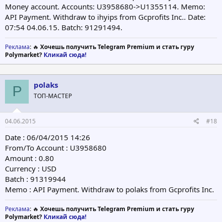
Money account. Accounts: U3958680->U1355114. Memo:
API Payment. Withdraw to ihyips from Gcprofits Inc.. Date:
07:54 04.06.15. Batch: 91291494.
Реклама
: 🔥
Хочешь получить Telegram Premium и стать гуру
Polymarket?
Кликай сюда!
polaks
P
ТОП-МАСТЕР
04.06.2015
#18
Date : 06/04/2015 14:26
From/To Account : U3958680
Amount : 0.80
Currency : USD
Batch : 91319944
Memo : API Payment. Withdraw to polaks from Gcprofits Inc.
Реклама
: 🔥
Хочешь получить Telegram Premium и стать гуру
Polymarket?
Кликай сюда!