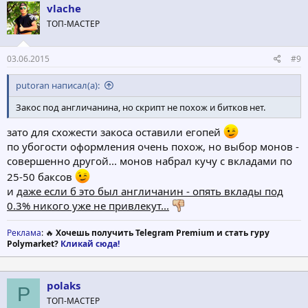
vlache
ТОП-МАСТЕР
03.06.2015
#9
putoran написал(а):
Закос под англичанина, но скрипт не похож и битков нет.
зато для схожести закоса оставили егопей
по убогости оформления очень похож, но выбор монов -
совершенно другой... монов набрал кучу с вкладами по
25-50 баксов
и
даже если б это был англичанин - опять вклады под
0.3% никого уже не привлекут...
Реклама
: 🔥
Хочешь получить Telegram Premium и стать гуру
Polymarket?
Кликай сюда!
polaks
P
ТОП-МАСТЕР