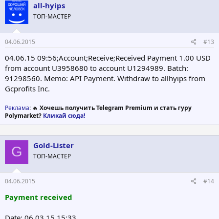
all-hyips
ТОП-МАСТЕР
04.06.2015
#13
04.06.15 09:56;Account;Receive;Received Payment 1.00 USD
from account U3958680 to account U1294989. Batch:
91298560. Memo: API Payment. Withdraw to allhyips from
Gcprofits Inc.
Реклама
: 🔥
Хочешь получить Telegram Premium и стать гуру
Polymarket?
Кликай сюда!
Gold-Lister
G
ТОП-МАСТЕР
04.06.2015
#14
Payment received
Date: 06.03.15 15:33