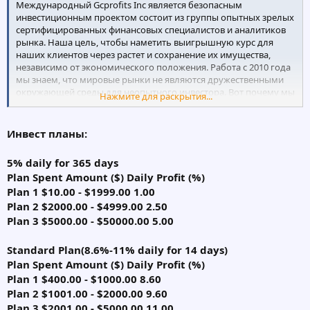
Международный Gcprofits Inc является безопасным
инвестиционным проектом состоит из группы опытных зрелых
сертифицированных финансовых специалистов и аналитиков
рынка. Наша цель, чтобы наметить выигрышную курс для
наших клиентов через растет и сохранение их имущества,
независимо от экономического положения. Работа с 2010 года
мы знаем, что мировые рынки не являются дружественными
окружающей среды для неопытного инвестора. Вот почему мы
Нажмите для раскрытия...
предлагаем вам наша помощь, основываются на наших
знаниях и торговое программное обеспечение, что доказывает
его надежность день за днем.
Инвест планы:
5% daily for 365 days
Plan Spent Amount ($) Daily Profit (%)
Plan 1 $10.00 - $1999.00 1.00
Plan 2 $2000.00 - $4999.00 2.50
Plan 3 $5000.00 - $50000.00 5.00
Standard Plan(8.6%-11% daily for 14 days)
Plan Spent Amount ($) Daily Profit (%)
Plan 1 $400.00 - $1000.00 8.60
Plan 2 $1001.00 - $2000.00 9.60
Plan 3 $2001.00 - $5000.00 11.00