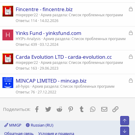
р
З
Fincentre - fincentre.biz
а
mixpepper22
Архив раздела: Список проблемных программ
т
Ответы
114
14.02.2026
к
а
р
З
Yinks Fund - yinksfund.com
H
а
HYIPs-Analysis
Архив раздела: Список проблемных программ
т
Ответы
439
03.12.2024
к
а
р
З
Carda Evolution LTD - carda-evolution.cc
а
mixpepper22
Архив раздела: Список проблемных программ
т
Ответы
163
29.06.2023
к
а
р
З
MINCAP LIMITED - mincap.biz
а
all-hyips
Архив раздела: Список проблемных программ
т
Ответы
76
27.12.2022
к
а
р
Facebook
Twitter
Reddit
Pinterest
Tumblr
WhatsApp
Электронна
Ссылка
Поделиться:
т
а
Свер
MMGP
Russian (RU)
Сниз
Обратная связь
Условия и правила