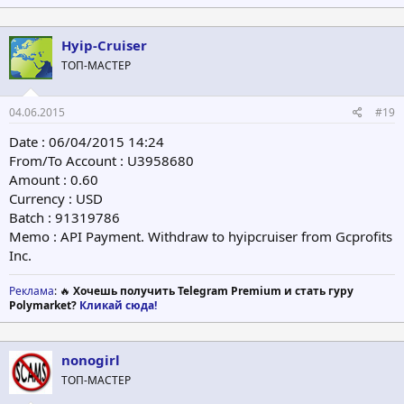
Hyip-Cruiser
ТОП-МАСТЕР
04.06.2015
#19
Date : 06/04/2015 14:24
From/To Account : U3958680
Amount : 0.60
Currency : USD
Batch : 91319786
Memo : API Payment. Withdraw to hyipcruiser from Gcprofits
Inc.
Реклама
: 🔥
Хочешь получить Telegram Premium и стать гуру
Polymarket?
Кликай сюда!
nonogirl
ТОП-МАСТЕР