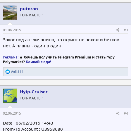
к
ц
putoran
и
ТОП-МАСТЕР
и
:
01.06.2015
#3
Закос под англичанина, но скрипт не похож и битков
нет. А планы - один в один.
Реклама
: 🔥
Хочешь получить Telegram Premium и стать гуру
Polymarket?
Кликай сюда!
Р
Volk111
е
а
к
ц
Hyip-Cruiser
и
ТОП-МАСТЕР
и
:
02.06.2015
#4
Date : 06/02/2015 14:43
From/To Account : U3958680