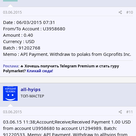
03.06.2015
#10
Date : 06/03/2015 07:31
From/To Account : U3958680
Amount : 0.40
Currency : USD
Batch : 91202768
Memo : API Payment. Withdraw to polaks from Gcprofits Inc.
Реклама
: 🔥
Хочешь получить Telegram Premium и стать гуру
Polymarket?
Кликай сюда!
all-hyips
ТОП-МАСТЕР
03.06.2015
#11
03.06.15 11:38;Account;Receive;Received Payment 1.00 USD
from account U3958680 to account U1294989. Batch:
91220533. Memo: API Payment. Withdraw to allhyips from