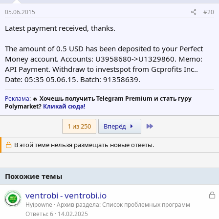
05.06.2015
#20
Latest payment received, thanks.
The amount of 0.5 USD has been deposited to your Perfect
Money account. Accounts: U3958680->U1329860. Memo:
API Payment. Withdraw to investspot from Gcprofits Inc..
Date: 05:35 05.06.15. Batch: 91358639.
Реклама
: 🔥
Хочешь получить Telegram Premium и стать гуру
Polymarket?
Кликай сюда!
Last
1 из 250
Вперёд
В этой теме нельзя размещать новые ответы.
Похожие темы
З
ventrobi - ventrobi.io
а
Hyipowne
Архив раздела: Список проблемных программ
Ответы
6
14.02.2025
к