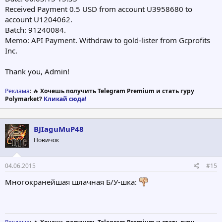
Received Payment 0.5 USD from account U3958680 to
account U1204062.
Batch: 91240084.
Memo: API Payment. Withdraw to gold-lister from Gcprofits
Inc.
Thank you, Admin!
Реклама
: 🔥
Хочешь получить Telegram Premium и стать гуру
Polymarket?
Кликай сюда!
BJIaguMuP48
Новичок
04.06.2015
#15
Многокранейшая шлачная Б/У-шка: