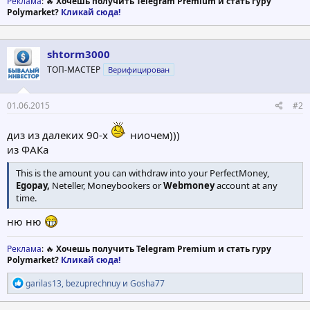
Реклама
: 🔥
Хочешь получить Telegram Premium и стать гуру
Polymarket?
Кликай сюда!
shtorm3000
ТОП-МАСТЕР
Верифицирован
01.06.2015
#2
диз из далеких 90-х
ниочем)))
из ФАКа
This is the amount you can withdraw into your PerfectMoney,
Egopay,
Neteller, Moneybookers or
Webmoney
account at any
time.
ню ню
Реклама
: 🔥
Хочешь получить Telegram Premium и стать гуру
Polymarket?
Кликай сюда!
Р
garilas13
,
bezuprechnuy
и
Gosha77
е
а