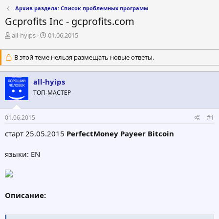
Архив раздела: Список проблемных программ
Gcprofits Inc - gcprofits.com
А
Д
all-hyips
01.06.2015
в
а
т
т
В этой теме нельзя размещать новые ответы.
о
а
р
н
т
а
all-hyips
е
ч
ТОП-МАСТЕР
м
а
ы
л
а
01.06.2015
#1
старт 25.05.2015
PerfectMoney Payeer Bitcoin
языки: EN
Описание: