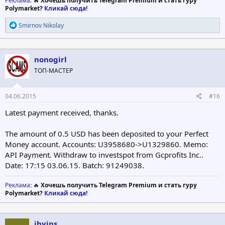
Реклама
: 🔥
Хочешь получить Telegram Premium и стать гуру
Polymarket?
Кликай сюда!
Р
Smirnov Nikolay
е
а
к
ц
nonogirl
и
ТОП-МАСТЕР
и
:
04.06.2015
#16
Latest payment received, thanks.
The amount of 0.5 USD has been deposited to your Perfect
Money account. Accounts: U3958680->U1329860. Memo:
API Payment. Withdraw to investspot from Gcprofits Inc..
Date: 17:15 03.06.15. Batch: 91249038.
Реклама
: 🔥
Хочешь получить Telegram Premium и стать гуру
Polymarket?
Кликай сюда!
ihyips