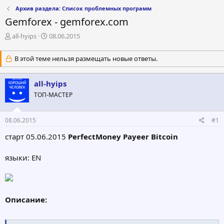
Архив раздела: Список проблемных программ
Gemforex - gemforex.com
А
Д
all-hyips
08.06.2015
в
а
т
т
В этой теме нельзя размещать новые ответы.
о
а
р
н
т
а
all-hyips
е
ч
ТОП-МАСТЕР
м
а
ы
л
а
08.06.2015
#1
старт 05.06.2015
PerfectMoney Payeer Bitcoin
языки: EN
Описание: