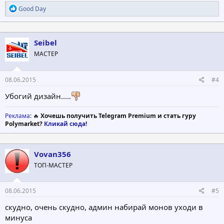
Р
Good Day
е
а
к
ц
Seibel
и
МАСТЕР
и
:
08.06.2015
#4
Убогий дизайн.....
Реклама
: 🔥
Хочешь получить Telegram Premium и стать гуру
Polymarket?
Кликай сюда!
Vovan356
ТОП-МАСТЕР
08.06.2015
#5
скудно, очень скудно, админ набирай монов уходи в
минуса