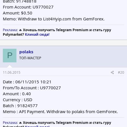
Batch: 91748818
From Account: U9770027
Amount: $0.50
Memo: Withdraw to List4Hyip.com from GemForex.
Реклама
: 🔥
Хочешь получить Telegram Premium и стать гуру
Polymarket?
Кликай сюда!
polaks
P
ТОП-МАСТЕР
11.06.2015
#20
Date : 06/11/2015 10:21
From/To Account : U9770027
Amount : 0.40
Currency : USD
Batch : 91824577
Memo : API Payment. Withdraw to polaks from GemForex.
Реклама
: 🔥
Хочешь получить Telegram Premium и стать гуру