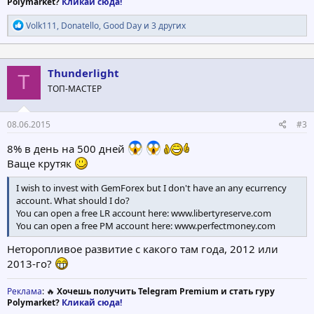
Polymarket?
Кликай сюда!
Р
Volk111
,
Donatello
,
Good Day
и 3 других
е
а
к
ц
Thunderlight
T
и
ТОП-МАСТЕР
и
:
08.06.2015
#3
8% в день на 500 дней
Ваще крутяк
I wish to invest with GemForex but I don't have an any ecurrency
account. What should I do?
You can open a free LR account here: www.libertyreserve.com
You can open a free PM account here: www.perfectmoney.com
Неторопливое развитие с какого там года, 2012 или
2013-го?
Реклама
: 🔥
Хочешь получить Telegram Premium и стать гуру
Polymarket?
Кликай сюда!