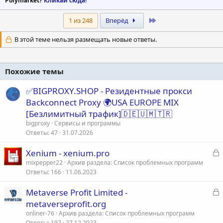
Polymarket?
Кликай сюда!
Last
1 из 248
Вперёд
В этой теме нельзя размещать новые ответы.
Похожие темы
✅BIGPROXY.SHOP - Резидентные прокси
Backconnect Proxy 🌍USA EUROPE MIX
[Безлимитный трафик]🇩🇪🇺🇲🇹🇷
bigproxy
Сервисы и программы
Ответы
47
31.07.2026
З
Xenium - xenium.pro
а
mixpepper22
Архив раздела: Список проблемных программ
Ответы
166
11.06.2023
к
р
З
Metaverse Profit Limited -
а
metaverseprofit.org
т
к
onliner-76
Архив раздела: Список проблемных программ
а
р
Ответы
197
27.12.2023