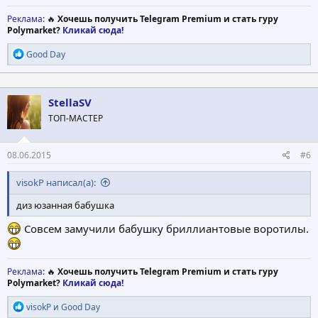
Реклама
: 🔥
Хочешь получить Telegram Premium и стать гуру
Polymarket?
Кликай сюда!
Р
Good Day
е
а
к
ц
StellaSV
и
ТОП-МАСТЕР
и
:
08.06.2015
#6
visokP написал(а):
диз юзанная бабушка
Совсем замучили бабушку бриллиантовые воротилы.
Реклама
: 🔥
Хочешь получить Telegram Premium и стать гуру
Polymarket?
Кликай сюда!
Р
visokP
и
Good Day
е