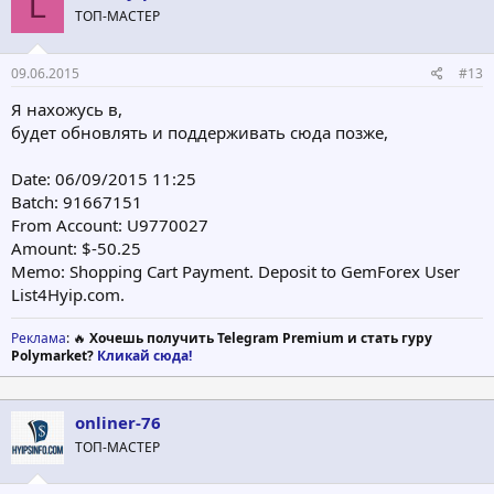
L
и
ТОП-МАСТЕР
и
:
09.06.2015
#13
Я нахожусь в,
будет обновлять и поддерживать сюда позже,
Date: 06/09/2015 11:25
Batch: 91667151
From Account: U9770027
Amount: $-50.25
Memo: Shopping Cart Payment. Deposit to GemForex User
List4Hyip.com.
Реклама
: 🔥
Хочешь получить Telegram Premium и стать гуру
Polymarket?
Кликай сюда!
onliner-76
ТОП-МАСТЕР