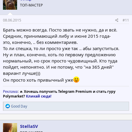
ТОП-МАСТЕР
08.06.2015
#11
Брать можно всегда. Посто звать не нужно, да и всё.
Средник, принимающий либу и июне 2015 года-
это, конечно, .. без комментариев.
То ли спешка, то ли просто уже так .. абы запуститься.
Ну и план, конечно, хоть по первому предложению
нормальный, но срок просто чудовищный. Кто туда
пойдет, непонятно. И не потому, что "на 365 дней"
вариант лучше)))
Он просто хоть привычный уже
Реклама
: 🔥
Хочешь получить Telegram Premium и стать гуру
Polymarket?
Кликай сюда!
Р
Good Day
е
а
к
ц
StellaSV
и