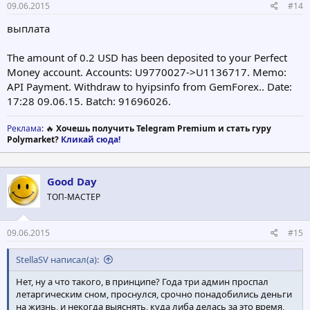
09.06.2015
#14
выплата
The amount of 0.2 USD has been deposited to your Perfect
Money account. Accounts: U9770027->U1136717. Memo:
API Payment. Withdraw to hyipsinfo from GemForex.. Date:
17:28 09.06.15. Batch: 91696026.
Реклама
: 🔥
Хочешь получить Telegram Premium и стать гуру
Polymarket?
Кликай сюда!
Good Day
ТОП-МАСТЕР
09.06.2015
#15
StellaSV написал(а):
Нет, ну а что такого, в принципе? Года три админ проспал
летаргическим сном, проснулся, срочно понадобились деньги
на жизнь, и некогда выяснять, куда либа делась за это время,