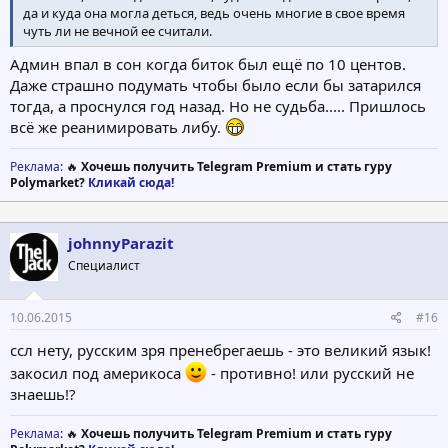
да и куда она могла деться, ведь очень многие в свое время
чуть ли не вечной ее считали.
Админ впал в сон когда биток был ещё по 10 центов.
Даже страшно подумать чтобы было если бы затарился
тогда, а проснулся год назад. Но не судьба..... Пришлось
всё же реанимировать либу.
Реклама
: 🔥
Хочешь получить Telegram Premium и стать гуру
Polymarket?
Кликай сюда!
johnnyParazit
Специалист
10.06.2015
#16
ссл нету, русским зря пренебрегаешь - это великий язык!
закосил под америкоса
- противно! или русский не
знаешь!?
Реклама
: 🔥
Хочешь получить Telegram Premium и стать гуру