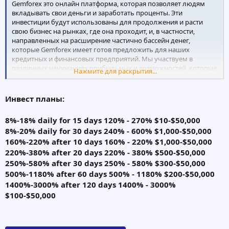
Gemforex это онлайн платформа, которая позволяет людям
вкладывать свои деньги и заработать проценты. Эти
инвестиции будут использованы для продолжения и расти
свою бизнес на рынках, где она проходит, и, в частности,
направленных на расширение частично бассейн денег,
которые Gemforex имеет готов предложить для наших
кредитных и финансовых предприятий. Мы участвуем в
различных начинаниях прибыльных и возможностей, которые
Нажмите для раскрытия...
в конечном итоге делают приличные прибыли для наших
партнеров-инвесторов. С более чем десяти лет служения
наших клиентов, мы в Gemforex действительно ценить то, что
Инвест планы:
служба должна быть. Обновленное бизнес на основе активов и
перешли к полной электронной коммерции, Gemforex
8%-18% daily for 15 days 120% - 270% $10-$50,000
адаптированы решение предоставить клиентам безопасный и
8%-20% daily for 30 days 240% - 600% $1,000-$50,000
простой способ для вас, чтобы заработать деньги, не
160%-220% after 10 days 160% - 220% $1,000-$50,000
беспокоясь. Как продолжать электронной коммерции, мы
видим гораздо больше возможностей, которые мы сможем
220%-380% after 20 days 220% - 380% $500-$50,000
предложить нашим инвесторам и партнерам, которые готовы
250%-580% after 30 days 250% - 580% $300-$50,000
вести в больших и больших сумм в Интернете, и Gemforex
500%-1180% after 60 days 500% - 1180% $200-$50,000
будет частью этой тенденции.
1400%-3000% after 120 days 1400% - 3000%
$100-$50,000