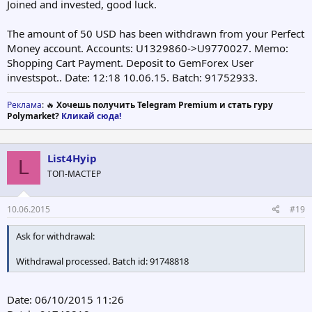
Joined and invested, good luck.
The amount of 50 USD has been withdrawn from your Perfect
Money account. Accounts: U1329860->U9770027. Memo:
Shopping Cart Payment. Deposit to GemForex User
investspot.. Date: 12:18 10.06.15. Batch: 91752933.
Реклама
: 🔥
Хочешь получить Telegram Premium и стать гуру
Polymarket?
Кликай сюда!
List4Hyip
L
ТОП-МАСТЕР
10.06.2015
#19
Ask for withdrawal:
Withdrawal processed. Batch id: 91748818
Date: 06/10/2015 11:26