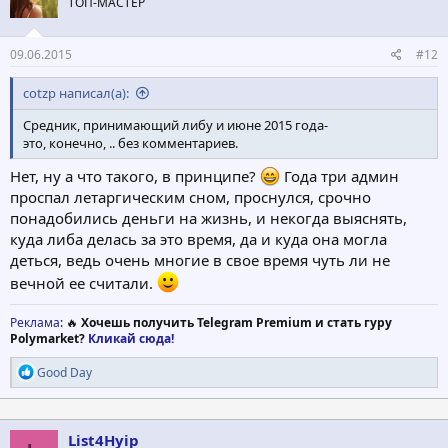
ТОП-МАСТЕР
и
:
09.06.2015
#12
cotzp написал(а):
Средник, принимающий либу и июне 2015 года-
это, конечно, .. без комментариев.
Нет, ну а что такого, в принципе?
Года три админ
проспал летаргическим сном, проснулся, срочно
понадобились деньги на жизнь, и некогда выяснять,
куда либа делась за это время, да и куда она могла
деться, ведь очень многие в свое время чуть ли не
вечной ее считали.
Реклама
: 🔥
Хочешь получить Telegram Premium и стать гуру
Polymarket?
Кликай сюда!
Р
Good Day
е
а
к
ц
List4Hyip