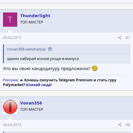
а
к
ц
Thunderlight
T
и
ТОП-МАСТЕР
и
:
08.06.2015
#7
Vovan356 написал(а):
админ набирай монов уходи в минуса
Это вы свою кандидатуру предложили?
Реклама
: 🔥
Хочешь получить Telegram Premium и стать гуру
Polymarket?
Кликай сюда!
Vovan356
ТОП-МАСТЕР
08.06.2015
#8