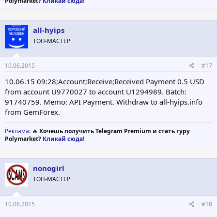
Polymarket?
Кликай сюда!
all-hyips
ТОП-МАСТЕР
10.06.2015
#17
10.06.15 09:28;Account;Receive;Received Payment 0.5 USD
from account U9770027 to account U1294989. Batch:
91740759. Memo: API Payment. Withdraw to all-hyips.info
from GemForex.
Реклама
: 🔥
Хочешь получить Telegram Premium и стать гуру
Polymarket?
Кликай сюда!
nonogirl
ТОП-МАСТЕР
10.06.2015
#18