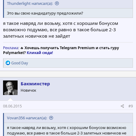
Thunderlight написал(а):
Это вы свою кандидатуру предложили?
я такое навряд ли возьму, хотя с хорошим бонусом
возможно подумаю, все равно в такое больше 2-3
залетных новичков не зайдет
Реклама
: 🔥
Хочешь получить Telegram Premium и стать гуру
Polymarket?
Кликай сюда!
Р
Good Day
е
а
к
ц
Бакминстер
и
Новичок
и
:
08.06.2015
#9
Vovan356 написал(а):
я такое навряд ли возьму, хотя с хорошим бонусом возможно
подумаю, все равно в такое больше 2-3 залетных новичков не