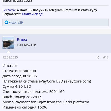
Batch is 2822028
Реклама
: 🔥
Хочешь получить Telegram Premium и стать гуру
Polymarket?
Кликай сюда!
Р
victoria29
е
а
к
ц
Knjaz
и
ТОП-МАСТЕР
и
:
12.08.2025
#17
Инстант
Статус Выполнена
Дата сегодня 16:06
Платежная система ePayCore USD (ePayCore.com)
Сумма 4.80 USD
Счет получателя платежа E001160
Batch-номер 2822416
Memo Payment for Knjaz from the Gerbi platform!
Изменено сегодня 16:06