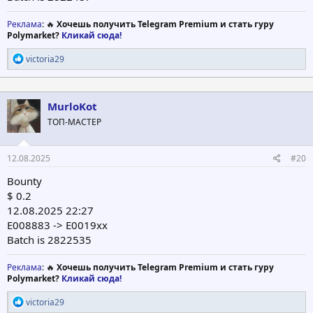
Реклама
: 🔥
Хочешь получить Telegram Premium и стать гуру
Polymarket?
Кликай сюда!
Р
victoria29
е
а
к
ц
MurloKot
и
ТОП-МАСТЕР
и
:
12.08.2025
#20
Bounty
$ 0.2
12.08.2025 22:27
E008883 -> E0019xx
Batch is 2822535
Реклама
: 🔥
Хочешь получить Telegram Premium и стать гуру
Polymarket?
Кликай сюда!
Р
victoria29
е