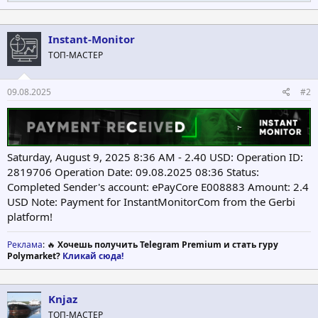
е
а
к
ц
Instant-Monitor
и
ТОП-МАСТЕР
и
:
09.08.2025
#2
Saturday, August 9, 2025 8:36 AM - 2.40 USD: Operation ID:
2819706 Operation Date: 09.08.2025 08:36 Status:
Completed Sender's account: ePayCore E008883 Amount: 2.4
USD Note: Payment for InstantMonitorCom from the Gerbi
platform!
Реклама
: 🔥
Хочешь получить Telegram Premium и стать гуру
Polymarket?
Кликай сюда!
Knjaz
ТОП-МАСТЕР