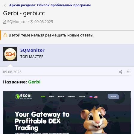
Архив раздела: Список проблемных программ
Gerbi - gerbi.cc
А
Д
SQMonitor
09.08.2025
в
а
т
т
В этой теме нельзя размещать новые ответы.
о
а
р
н
т
а
SQMonitor
е
ч
ТОП-МАСТЕР
м
а
ы
л
а
09.08.2025
#1
Название:
Gerbi