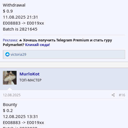
Withdrawal
$ 0.9
11.08.2025 21:31
E008883 -> E0019xx
Batch is 2821645
Реклама
: 🔥
Хочешь получить Telegram Premium и стать гуру
Polymarket?
Кликай сюда!
Р
victoria29
е
а
к
ц
MurloKot
и
ТОП-МАСТЕР
и
:
12.08.2025
#16
Bounty
$ 0.2
12.08.2025 13:31
E008883 -> E0019xx