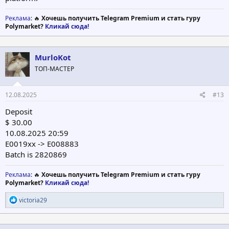
Реклама
: 🔥
Хочешь получить Telegram Premium и стать гуру
Polymarket?
Кликай сюда!
MurloKot
ТОП-МАСТЕР
12.08.2025
#13
Deposit
$ 30.00
10.08.2025 20:59
E0019xx -> E008883
Batch is 2820869
Реклама
: 🔥
Хочешь получить Telegram Premium и стать гуру
Polymarket?
Кликай сюда!
Р
victoria29
е
а
к