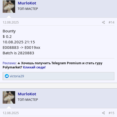
ц
MurloKot
и
ТОП-МАСТЕР
и
:
12.08.2025
#14
Bounty
$ 0.2
10.08.2025 21:15
E008883 -> E0019xx
Batch is 2820883
Реклама
: 🔥
Хочешь получить Telegram Premium и стать гуру
Polymarket?
Кликай сюда!
Р
victoria29
е
а
к
ц
MurloKot
и
ТОП-МАСТЕР
и
:
12.08.2025
#15