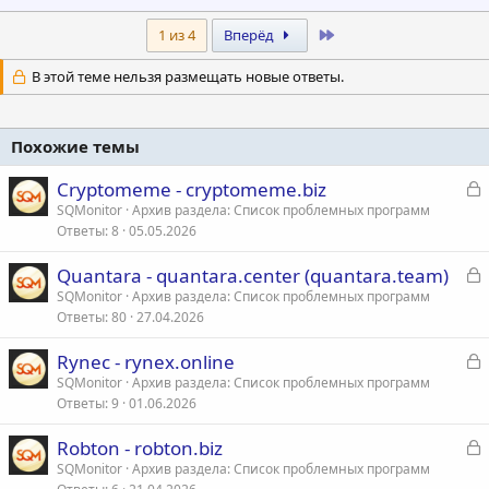
а
к
Last
1 из 4
Вперёд
ц
и
В этой теме нельзя размещать новые ответы.
и
:
Похожие темы
З
Cryptomeme - cryptomeme.biz
а
SQMonitor
Архив раздела: Список проблемных программ
Ответы
8
05.05.2026
к
р
З
Quantara - quantara.center (quantara.team)
а
SQMonitor
Архив раздела: Список проблемных программ
т
Ответы
80
27.04.2026
к
а
р
З
Rynec - rynex.online
а
SQMonitor
Архив раздела: Список проблемных программ
т
Ответы
9
01.06.2026
к
а
р
З
Robton - robton.biz
а
SQMonitor
Архив раздела: Список проблемных программ
т