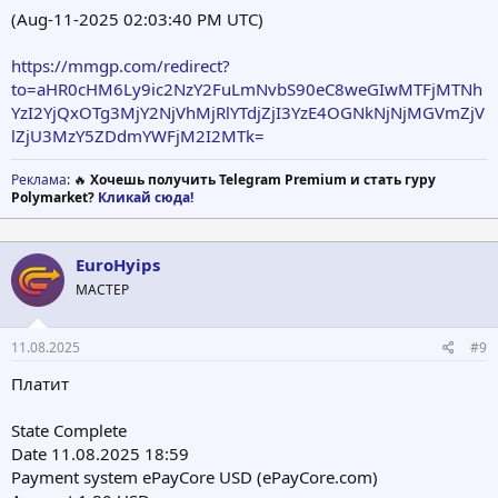
(Aug-11-2025 02:03:40 PM UTC)
https://mmgp.com/redirect?
to=aHR0cHM6Ly9ic2NzY2FuLmNvbS90eC8weGIwMTFjMTNh
YzI2YjQxOTg3MjY2NjVhMjRlYTdjZjI3YzE4OGNkNjNjMGVmZjV
lZjU3MzY5ZDdmYWFjM2I2MTk=
Реклама
: 🔥
Хочешь получить Telegram Premium и стать гуру
Polymarket?
Кликай сюда!
EuroHyips
МАСТЕР
11.08.2025
#9
Платит
State Complete
Date 11.08.2025 18:59
Payment system ePayCore USD (ePayCore.com)