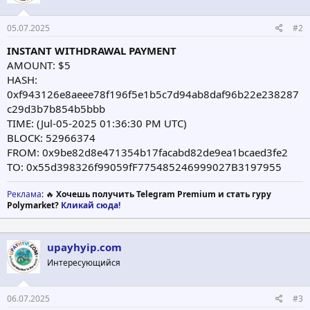
05.07.2025
#2
INSTANT WITHDRAWAL PAYMENT
AMOUNT: $5
HASH:
0xf943126e8aeee78f196f5e1b5c7d94ab8daf96b22e238287
c29d3b7b854b5bbb
TIME: (Jul-05-2025 01:36:30 PM UTC)
BLOCK: 52966374
FROM: 0x9be82d8e471354b17facabd82de9ea1bcaed3fe2
TO: 0x55d398326f99059fF775485246999027B3197955
Реклама
: 🔥
Хочешь получить Telegram Premium и стать гуру
Polymarket?
Кликай сюда!
upayhyip.com
Интересующийся
06.07.2025
#3