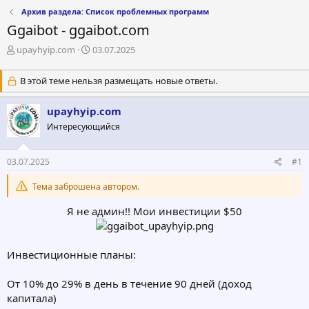
Архив раздела: Список проблемных программ
Ggaibot - ggaibot.com
А
Д
upayhyip.com
03.07.2025
в
а
т
т
В этой теме нельзя размещать новые ответы.
о
а
р
н
upayhyip.com
т
а
е
ч
Интересующийся
м
а
ы
л
а
03.07.2025
#1
Тема заброшена автором.
Я не админ!! Мои инвестиции $50
Инвестиционные планы:
От 10% до 29% в день в течение 90 дней (доход
капитала)