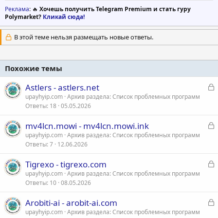
Реклама
: 🔥
Хочешь получить Telegram Premium и стать гуру
Polymarket?
Кликай сюда!
В этой теме нельзя размещать новые ответы.
Похожие темы
З
Astlers - astlers.net
а
upayhyip.com
Архив раздела: Список проблемных программ
Ответы
18
05.05.2026
к
р
З
mv4lcn.mowi - mv4lcn.mowi.ink
а
upayhyip.com
Архив раздела: Список проблемных программ
т
Ответы
7
12.06.2026
к
а
р
З
Tigrexo - tigrexo.com
а
upayhyip.com
Архив раздела: Список проблемных программ
т
Ответы
10
08.05.2026
к
а
р
З
Arobiti-ai - arobit-ai.com
а
upayhyip.com
Архив раздела: Список проблемных программ
т