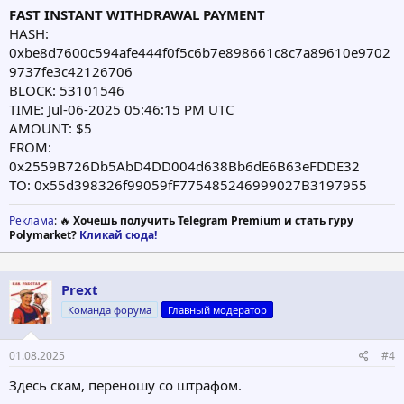
FAST INSTANT WITHDRAWAL PAYMENT
HASH:
0xbe8d7600c594afe444f0f5c6b7e898661c8c7a89610e9702
9737fe3c42126706
BLOCK: 53101546
TIME: Jul-06-2025 05:46:15 PM UTC
AMOUNT: $5
FROM:
0x2559B726Db5AbD4DD004d638Bb6dE6B63eFDDE32
TO: 0x55d398326f99059fF775485246999027B3197955
Реклама
: 🔥
Хочешь получить Telegram Premium и стать гуру
Polymarket?
Кликай сюда!
Prext
Команда форума
Главный модератор
01.08.2025
#4
Здесь скам, переношу со штрафом.