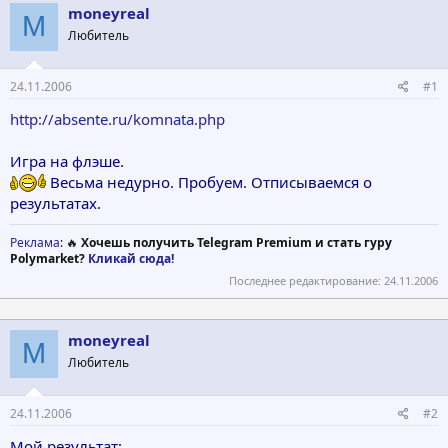
moneyreal
т
а
M
е
ч
Любитель
м
а
ы
л
а
24.11.2006
#1
http://absente.ru/komnata.php
Игра на флэше.
Весьма недурно. Пробуем. Отписываемся о
результатах.
Реклама
: 🔥
Хочешь получить Telegram Premium и стать гуру
Polymarket?
Кликай сюда!
Последнее редактирование:
24.11.2006
moneyreal
M
Любитель
24.11.2006
#2
Мой результат
: