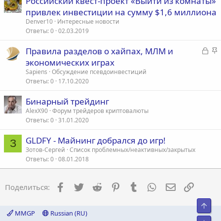
Российский квест-проект «Выйти из комнаты»
привлек инвестиции на сумму $1,6 миллиона
Denver10
Интересные новости
Ответы
0
02.03.2019
З
З
Правила разделов о хайпах, МЛМ и
а
а
экономических играх
к
к
Sapiens
Обсуждение псевдоинвестиций
р
р
Ответы
0
17.10.2020
ы
е
Бинарный трейдинг
т
п
AlexX90
Форум трейдеров криптовалюты
а
л
Ответы
0
31.01.2020
е
GLDFY - Майнинг добрался до игр!
З
о
Зотов-Сергей
Список проблемных/неактивных/закрытых
Ответы
0
08.01.2018
Facebook
Twitter
Reddit
Pinterest
Tumblr
WhatsApp
Электронна
Ссылка
Поделиться:
Свер
MMGP
Russian (RU)