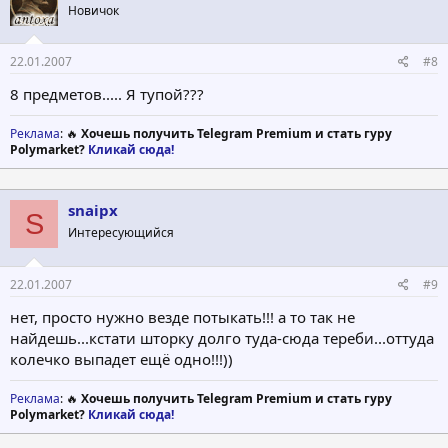
Новичок
22.01.2007
#8
8 предметов..... Я тупой???
Реклама
: 🔥
Хочешь получить Telegram Premium и стать гуру
Polymarket?
Кликай сюда!
snaipx
S
Интересующийся
22.01.2007
#9
нет, просто нужно везде потыкать!!! а то так не
найдешь...кстати шторку долго туда-сюда тереби...оттуда
колечко выпадет ещё одно!!!))
Реклама
: 🔥
Хочешь получить Telegram Premium и стать гуру
Polymarket?
Кликай сюда!