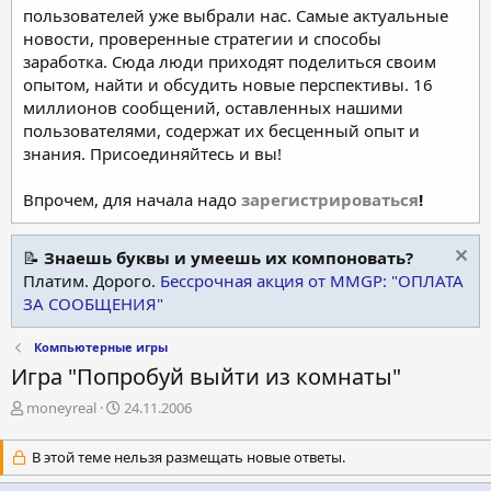
пользователей уже выбрали нас. Самые актуальные
новости, проверенные стратегии и способы
заработка. Сюда люди приходят поделиться своим
опытом, найти и обсудить новые перспективы. 16
миллионов сообщений, оставленных нашими
пользователями, содержат их бесценный опыт и
знания. Присоединяйтесь и вы!
Впрочем, для начала надо
зарегистрироваться
!
📝
Знаешь буквы и умеешь их компоновать?
Платим. Дорого.
Бессрочная акция от MMGP: "ОПЛАТА
ЗА СООБЩЕНИЯ"
Компьютерные игры
Игра "Попробуй выйти из комнаты"
А
Д
moneyreal
24.11.2006
в
а
т
т
В этой теме нельзя размещать новые ответы.
о
а
р
н