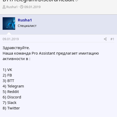
А
Д
Rusha1
09.01.2019
в
а
т
т
Rusha1
о
а
р
н
Специалист
т
а
е
ч
09.01.2019
#1
м
а
ы
л
Здравствуйте.
а
Наша команда Pro Assistant предлагает имитацию
активности в :
1) VK
2) FB
3) BTT
4) Telegram
5) Reddit
6) Discord
7) Slack
8) Twitter