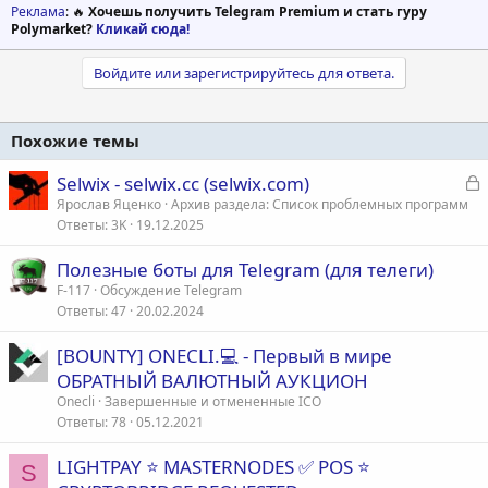
Реклама
: 🔥
Хочешь получить Telegram Premium и стать гуру
Polymarket?
Кликай сюда!
Войдите или зарегистрируйтесь для ответа.
Похожие темы
З
Selwix - selwix.cc (selwix.com)
а
Ярослав Яценко
Архив раздела: Список проблемных программ
Ответы
3K
19.12.2025
к
р
Полезные боты для Telegram (для телеги)
F-117
Обсуждение Telegram
т
Ответы
47
20.02.2024
а
[BOUNTY] ONECLI.💻 - Первый в мире
ОБРАТНЫЙ ВАЛЮТНЫЙ АУКЦИОН
Onecli
Завершенные и отмененные ICO
Ответы
78
05.12.2021
LIGHTPAY ⭐ MASTERNODES ✅ POS ⭐
S