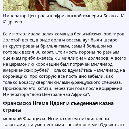
Император Центральноафриканской империи Бокасса I/
© ljplus.ru
Ее изготавливала целая команда бельгийских ювелиров.
Золотой венец в виде орла и восемь дуг были щедро
инкрустированы брильянтами, самый большой из
которых весил 80 карат. Стоимость короны по разным
оценкам приближалась к 3 миллионам долларов. А всего
на церемонию коронации был потрачен миллиард
американских рублей. Только вдумайтесь – миллиард на
коронацию, про которую все постыдно забыли, как
только Бокассу свергли силами французского спецназа.
Произошло это, кстати, через три года после воцарения
Императора "всея Центральная Африка".
Франсиско Нгема Ндонг и съеденная казна
страны​
молодой Франциско Нгема, совсем не блистал ни
талантами, ни умственными способностями. Однако это