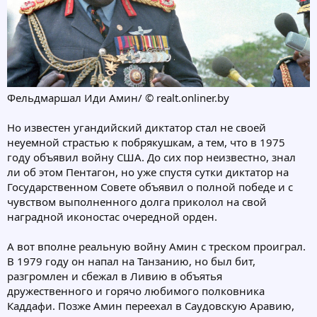
Фельдмаршал Иди Амин/ © realt.onliner.by
Но известен угандийский диктатор стал не своей
неуемной страстью к побрякушкам, а тем, что в 1975
году объявил войну США. До сих пор неизвестно, знал
ли об этом Пентагон, но уже спустя сутки диктатор на
Государственном Совете объявил о полной победе и с
чувством выполненного долга приколол на свой
наградной иконостас очередной орден.
А вот вполне реальную войну Амин с треском проиграл.
В 1979 году он напал на Танзанию, но был бит,
разгромлен и сбежал в Ливию в объятья
дружественного и горячо любимого полковника
Каддафи. Позже Амин переехал в Саудовскую Аравию,