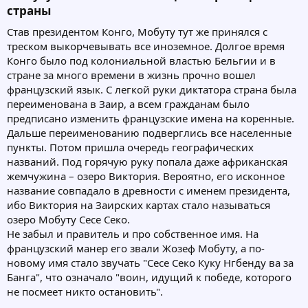
страны​
Став президентом Конго, Мобуту тут же принялся с
треском выкорчевывать все иноземное. Долгое время
Конго было под колониальной властью Бельгии и в
стране за много времени в жизнь прочно вошел
французский язык. С легкой руки диктатора страна была
переименована в Заир, а всем гражданам было
предписано изменить французские имена на коренные.
Дальше переименованию подверглись все населенные
пункты. Потом пришла очередь географических
названий. Под горячую руку попала даже африканская
жемчужина – озеро Виктория. Вероятно, его исконное
название совпадало в древности с именем президента,
ибо Виктория на Заирских картах стало называться
озеро Мобуту Сесе Секо.
Не забыл и правитель и про собственное имя. На
французский манер его звали Жозеф Мобуту, а по-
новому имя стало звучать "Сесе Секо Куку Нгбенду ва за
Банга", что означало "воин, идущий к победе, которого
не посмеет никто остановить".