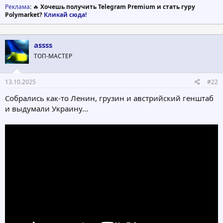
Реклама
: 🔥
Хочешь получить Telegram Premium и стать гуру
Polymarket?
Кликай сюда!
assss
ТОП-МАСТЕР
13.10.2025
#22
Собрались как-то Ленин, грузин и австрийский генштаб
и выдумали Украину...