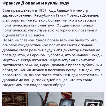
Франсуа Дювалье и куклы вуду​
Став президентом в 1957 году, бывший министр
здравоохранения Республики Гаити Франсуа Дювалье,
стал бороться не только с болезнями, но и со своими
политическими оппонентами. Общее число только
политических убийств за всю историю его правления
оценивается в 30 тысяч.
Но это не главное. Самое поразительное было то, что
основой государственной политики Гаити с подачи
Дювалье стала религия вуду. Себя диктатор называл не
президентом, а Бароном Субботой, что означало "Вождь
мертвых". Когда Джон Кеннеди выступил с критикой
гаитянского режима, Барон Дювалье провел публичный
обряд втыкания иголок в восковую куклу Кеннеди. Что
поразительно, вскоре после этого Кеннеди застрелили, а
Дювалье до конца своих дней вещал, что это стало
следствием его колдовского обряда.