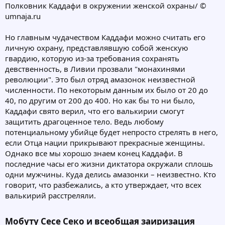
Полковник Каддафи в окружении женской охраны/ ©
umnaja.ru
Но главным чудачеством Каддафи можно считать его
личную охрану, представлявшую собой женскую
гвардию, которую из-за требования сохранять
девственность, в Ливии прозвали "монахинями
революции". Это был отряд амазонок неизвестной
численности. По некоторым данным их было от 20 до
40, по другим от 200 до 400. Но как бы то ни было,
Каддафи свято верил, что его валькирии смогут
защитить драгоценное тело. Ведь любому
потенциальному убийце будет непросто стрелять в него,
если Отца нации прикрывают прекрасные женщины.
Однако все мы хорошо знаем конец Каддафи. В
последние часы его жизни диктатора окружали сплошь
одни мужчины. Куда делись амазонки – неизвестно. Кто
говорит, что разбежались, а кто утверждает, что всех
валькирий расстреляли.
Мобуту Сесе Секо и всеобщая заиризация