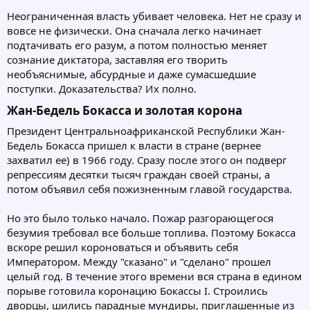
Неограниченная власть убивает человека. Нет не сразу и
вовсе не физически. Она сначала легко начинает
подтачивать его разум, а потом полностью меняет
сознание диктатора, заставляя его творить
необъяснимые, абсурдные и даже сумасшедшие
поступки. Доказательства? Их полно.
Жан-Бедель Бокасса и золотая корона​
Президент Центральноафриканской Республики Жан-
Бедель Бокасса пришел к власти в стране (вернее
захватил ее) в 1966 году. Сразу после этого он подверг
репрессиям десятки тысяч граждан своей страны, а
потом объявил себя пожизненным главой государства.
Но это было только начало. Пожар разгорающегося
безумия требовал все больше топлива. Поэтому Бокасса
вскоре решил короноваться и объявить себя
Императором. Между "сказано" и "сделано" прошел
целый год. В течение этого времени вся страна в едином
порыве готовила коронацию Бокассы I. Строились
дворцы, шились парадные мундиры, приглашенные из