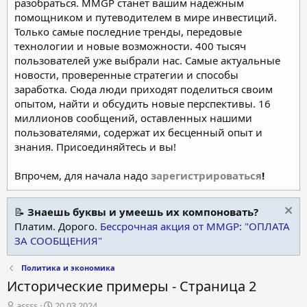
разобраться. MMGP станет вашим надежным
помощником и путеводителем в мире инвестиций.
Только самые последние тренды, передовые
технологии и новые возможности. 400 тысяч
пользователей уже выбрали нас. Самые актуальные
новости, проверенные стратегии и способы
заработка. Сюда люди приходят поделиться своим
опытом, найти и обсудить новые перспективы. 16
миллионов сообщений, оставленных нашими
пользователями, содержат их бесценный опыт и
знания. Присоединяйтесь и вы!
Впрочем, для начала надо
зарегистрироваться
!
📝
Знаешь буквы и умеешь их компоновать?
Платим. Дорого.
Бессрочная акция от MMGP: "ОПЛАТА
ЗА СООБЩЕНИЯ"
Политика и экономика
Исторические примеры - Страница 2
А
Д
assss
20.03.2024