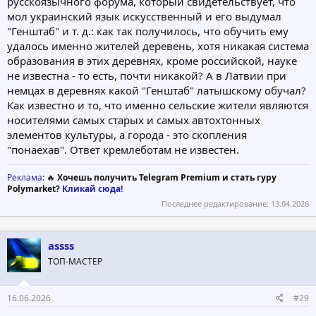
русскоязычного форума, который свидетельствует, что
мол украинский язык искусственный и его выдумал
"Генштаб" и т. д.: как так получилось, что обучить ему
удалось именно жителей деревень, хотя никакая система
образования в этих деревнях, кроме российской, науке
не известна - то есть, почти никакой? А в Латвии при
немцах в деревнях какой "Генштаб" латышскому обучал?
Как известно и то, что именно сельские жители являются
носителями самых старых и самых автохтонных
элементов культуры, а города - это скопления
"понаехав". Ответ кремлеботам не известен.
Реклама
: 🔥
Хочешь получить Telegram Premium и стать гуру
Polymarket?
Кликай сюда!
Последнее редактирование:
13.04.2026
assss
ТОП-МАСТЕР
16.06.2026
#29