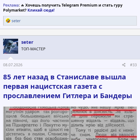
Реклама
: 🔥
Хочешь получить Telegram Premium и стать гуру
Polymarket?
Кликай сюда!
Р
seter
е
а
к
ц
seter
и
ТОП-МАСТЕР
и
:
08.07.2026
#33
85 лет назад в Станиславе вышла
первая нацистская газета с
прославлением Гитлера и Бандеры