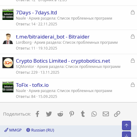
З
7Days - 7days.ltd
а
Naale
Архив раздела: Список проблемных программ
Ответы
14
22.11.2025
к
р
З
t.me/bitraiderai_bot - Bitraider
а
Lordborg
Архив раздела: Список проблемных программ
т
Ответы
11
19.10.2025
к
а
р
З
Crypto Botics Limited - cryptobotics.net
а
SQMonitor
Архив раздела: Список проблемных программ
т
Ответы
229
13.11.2025
к
а
р
З
ToFix - tofix.io
а
Naale
Архив раздела: Список проблемных программ
т
Ответы
84
15.09.2025
к
а
р
Facebook
Twitter
Reddit
Pinterest
Tumblr
WhatsApp
Электронна
Ссылка
Поделиться:
т
а
Свер
MMGP
Russian (RU)
Сниз