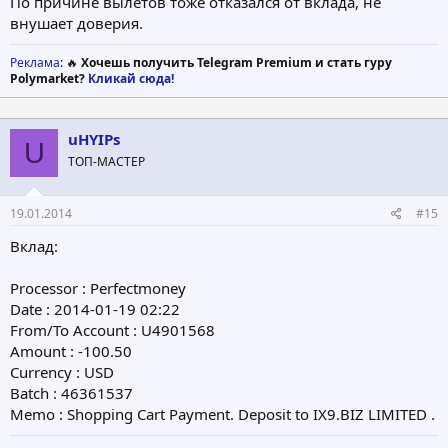
По причине вылетов тоже отказался от вклада, не
внушает доверия.
Реклама
: 🔥
Хочешь получить Telegram Premium и стать гуру
Polymarket?
Кликай сюда!
uHYIPs
U
ТОП-МАСТЕР
19.01.2014
#15
Вклад:
Processor : Perfectmoney
Date : 2014-01-19 02:22
From/To Account : U4901568
Amount : -100.50
Currency : USD
Batch : 46361537
Memo : Shopping Cart Payment. Deposit to IX9.BIZ LIMITED .