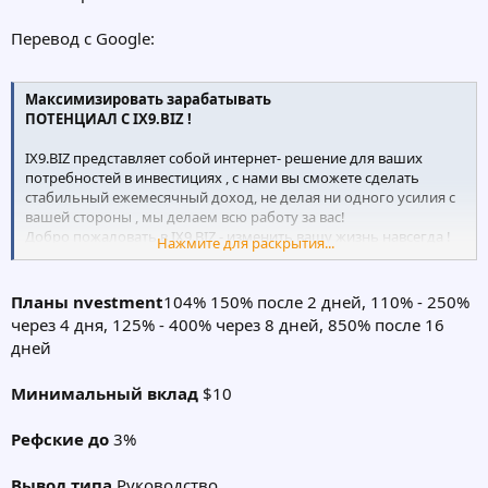
Перевод с Google:
Максимизировать зарабатывать
ПОТЕНЦИАЛ С IX9.BIZ !
IX9.BIZ представляет собой интернет- решение для ваших
потребностей в инвестициях , с нами вы сможете сделать
стабильный ежемесячный доход, не делая ни одного усилия с
вашей стороны , мы делаем всю работу за вас!
Добро пожаловать в IX9.BIZ - изменить вашу жизнь навсегда !
Нажмите для раскрытия...
Быстрый вопрос , почему ты на этой странице? Подождите ,
прежде чем нажать другую ссылку , пожалуйста, читайте
Планы nvestment
104% 150% после 2 дней, 110% - 250%
дальше . Вы не одиноки в поиске наиболее стабильной и
через 4 дня, 125% - 400% через 8 дней, 850% после 16
высокорентабельной онлайн инвестиционной компании в
дней
Интернете. На самом деле, вы, скорее всего почти на грани
отказа с довольно простой целью , и это должно найти
Минимальный вклад
$10
компанию, которая должна изменить свою жизнь навсегда.
С ix9.biz , вы не только собирается изменить свою жизнь , но
Рефские до
3%
жизнь людей, которых вы любите. Наша компания является не
только об инвестировании , но и выполняет все мечты наших
Вывод типа
Pуководство