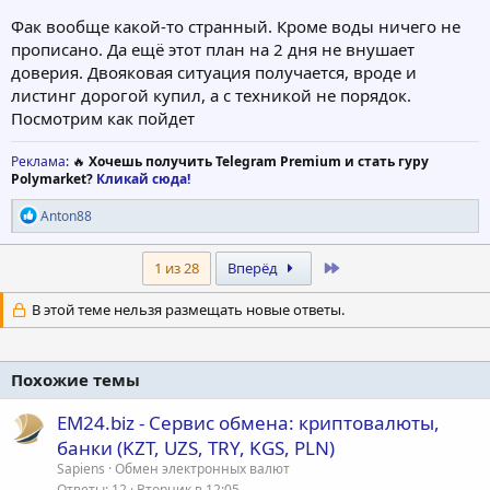
Фак вообще какой-то странный. Кроме воды ничего не
прописано. Да ещё этот план на 2 дня не внушает
доверия. Двояковая ситуация получается, вроде и
листинг дорогой купил, а с техникой не порядок.
Посмотрим как пойдет
Реклама
: 🔥
Хочешь получить Telegram Premium и стать гуру
Polymarket?
Кликай сюда!
Р
Anton88
е
а
к
Last
1 из 28
Вперёд
ц
и
В этой теме нельзя размещать новые ответы.
и
:
Похожие темы
EM24.biz - Сервис обмена: криптовалюты,
банки (KZT, UZS, TRY, KGS, PLN)
Sapiens
Обмен электронных валют
Ответы
12
Вторник в 12:05