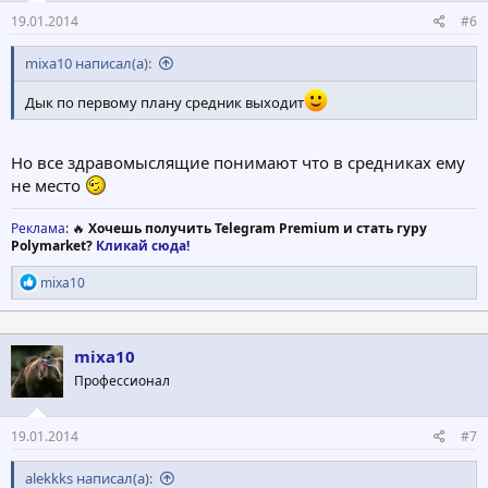
19.01.2014
#6
mixa10 написал(а):
Дык по первому плану средник выходит
Но все здравомыслящие понимают что в средниках ему
не место
Реклама
: 🔥
Хочешь получить Telegram Premium и стать гуру
Polymarket?
Кликай сюда!
Р
mixa10
е
а
к
ц
mixa10
и
Профессионал
и
:
19.01.2014
#7
alekkks написал(а):