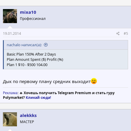
а
к
ц
mixa10
и
Профессионал
и
:
19.01.2014
#5
nachalo написал(а):
Basic Plan 150% After 2 Days
Plan Amount Spent ($) Profit (%)
Plan 1 $10 - $500 104.00
Дык по первому плану средник выходит
Реклама
: 🔥
Хочешь получить Telegram Premium и стать гуру
Polymarket?
Кликай сюда!
alekkks
МАСТЕР