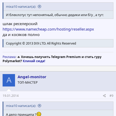
mixa10 написал(а):
И блеклотус тут непонятный, обычно дедики или б/у , а тут:
шлак реселерский
https://www.namecheap.com/hosting/reseller.aspx
да и косяков полно
Copyright © 2013 IX9 LTD. All Rights Reserved
Реклама
: 🔥
Хочешь получить Telegram Premium и стать гуру
Polymarket?
Кликай сюда!
Angel-monitor
A
ТОП-МАСТЕР
19.01.2014
#9
mixa10 написал(а):
А дело принципа ?