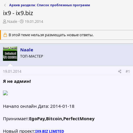
Архив раздела: Список проблемных программ
ix9 - ix9.biz
А
Д
Naale
19.01.2014
в
а
т
т
В этой теме нельзя размещать новые ответы.
о
а
р
н
т
а
Naale
е
ч
ТОП-МАСТЕР
м
а
ы
л
а
19.01.2014
#1
Я не админ!
Начало онлайн Дата: 2014-01-18
Принимает:
EgoPay,Bitcoin,PerfectMoney
Новый проект:
IX9.BIZ LIMITED