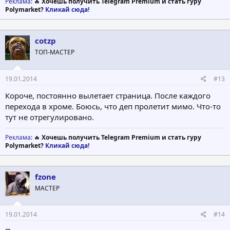
Реклама
: 🔥
Хочешь получить Telegram Premium и стать гуру
Polymarket?
Кликай сюда!
cotzp
ТОП-МАСТЕР
19.01.2014
#13
Короче, постоянно вылетает страница. После каждого
перехода в хроме. Боюсь, что деп пролетит мимо. Что-то
тут не отрегулировано.
Реклама
: 🔥
Хочешь получить Telegram Premium и стать гуру
Polymarket?
Кликай сюда!
fzone
МАСТЕР
19.01.2014
#14