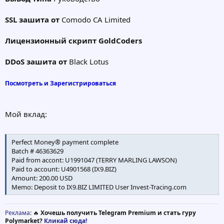
клиентов. Пожалуйста, проверьте нашу страницу Клиенты
Отзывы черпать вдохновение из того, что наши лояльные
SSL зашита от
Comodo CA Limited
клиенты должны сказать о нашей компании и наших
сотрудников .
Лицензионный скрипт GoldCoders
Готовы изменить вашу жизнь навсегда ? Сделайте первый шаг
на IX9.BIZ
DDoS зашита от
Black Lotus
Посмотреть и Зарегистрироваться
Мой вклад:
Perfect Money® payment complete
Batch # 46363629
Paid from accont: U1991047 (TERRY MARLING LAWSON)
Paid to account: U4901568 (IX9.BIZ)
Amount: 200.00 USD
Memo: Deposit to IX9.BIZ LIMITED User Invest-Tracing.com
Реклама
: 🔥
Хочешь получить Telegram Premium и стать гуру
Polymarket?
Кликай сюда!