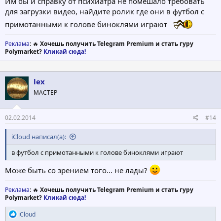
Им бы и справку от психиатра не помешало требовать
для загрузки видео, найдите ролик где они в футбол с
примотанными к голове биноклями играют
Реклама
: 🔥
Хочешь получить Telegram Premium и стать гуру
Polymarket?
Кликай сюда!
lex
МАСТЕР
02.02.2014
#14
iCloud написал(а):
в футбол с примотанными к голове биноклями играют
Може быть со зрением того... не лады?
Реклама
: 🔥
Хочешь получить Telegram Premium и стать гуру
Polymarket?
Кликай сюда!
Р
iCloud