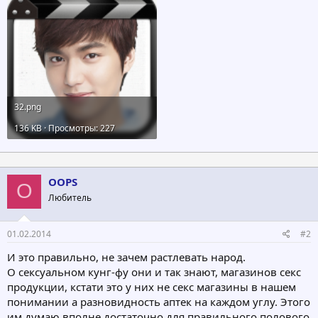
32.png
136 KB · Просмотры: 227
OOPS
O
Любитель
01.02.2014
#2
И это правильно, не зачем растлевать народ.
О сексуальном кунг-фу они и так знают, магазинов секс
продукции, кстати это у них не секс магазины в нашем
понимании а разновидность аптек на каждом углу. Этого
им думаю вполне достаточно для правильного полового