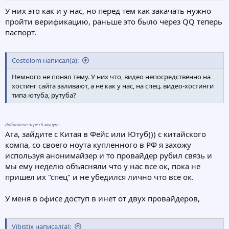
У них это как и у нас, но перед тем как закачать нужно
пройти верификацию, раньше это было через QQ теперь
паспорт.
Costolom написал(а):
Немного не понял тему. У них что, видео непосредственно на
хостинг сайта заливают, а не как у нас, на спец. видео-хостинги
типа ютуба, рутуба?
добавлено через 5 минут
Ага, зайдите с Китая в Фейс или Ютуб))) с китайского
компа, со своего ноута купленного в РФ я захожу
используя анонимайзер и то провайдер рубил связь и
мы ему неделю объясняли что у нас все ок, пока не
пришел их "спец" и не убедился лично что все ок.
У меня в офисе доступ в инет от двух провайдеров,
Vibistix написал(а):