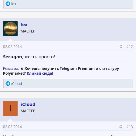
Р
lex
е
а
к
ц
lex
и
МАСТЕР
и
:
02.02.2014
#12
Serugan
, жесть просто!
Реклама
: 🔥
Хочешь получить Telegram Premium и стать гуру
Polymarket?
Кликай сюда!
Р
iCloud
е
а
к
ц
iCloud
I
и
МАСТЕР
и
:
02.02.2014
#13