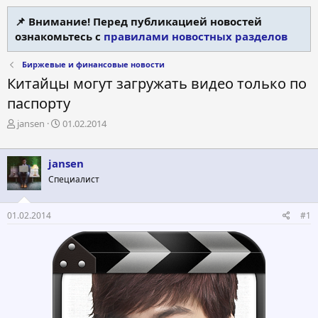
📌 Внимание! Перед публикацией новостей
ознакомьтесь с
правилами новостных разделов
Биржевые и финансовые новости
Китайцы могут загружать видео только по
паспорту
А
Д
jansen
01.02.2014
в
а
т
т
о
а
jansen
р
н
Специалист
т
а
е
ч
м
а
01.02.2014
#1
ы
л
а