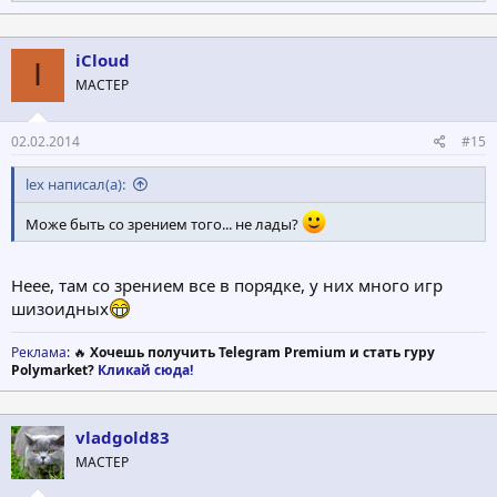
е
а
к
ц
iCloud
I
и
МАСТЕР
и
:
02.02.2014
#15
lex написал(а):
Може быть со зрением того... не лады?
Неее, там со зрением все в порядке, у них много игр
шизоидных
Реклама
: 🔥
Хочешь получить Telegram Premium и стать гуру
Polymarket?
Кликай сюда!
vladgold83
МАСТЕР