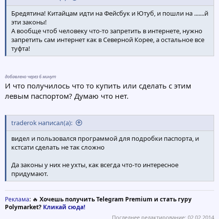
Бредятина! Китайцам идти на Фейсбук и Ютуб, и пошли на .......й
эти законы!
А вообще чтоб человеку что-то запретить в интернете, нужно
запретить сам интернет как в Северной Корее, а остальное все
туфта!
добавлено через 6 минут
И что получилось что то купить или сделать с этим
левым паспортом? Думаю что нет.
traderok написал(а):
видел и пользовался программой для подробки паспорта, и
кстсати сделать не так сложно
Да законы у них не ухты, как всегда что-то интересное
придумают.
Реклама
: 🔥
Хочешь получить Telegram Premium и стать гуру
Polymarket?
Кликай сюда!
Последнее редактирование:
02.02.2014