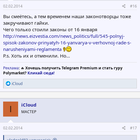
02.02.2014
#16
Вы смеётесь, а тем временем наши законотворцы тоже
закручивают гайки.
Чего только стоили законы от 16 января
http://news.eizvestia.com/news_politics/full/545-polnyj-
spisok-zakonov-prinyatyh-16-yanvarya-v-verhovnoj-rade-s-
narusheniyami-reglamenta
P.s. Хоть их и отменили. Но...
Реклама
: 🔥
Хочешь получить Telegram Premium и стать гуру
Polymarket?
Кликай сюда!
Р
iCloud
е
а
к
ц
iCloud
I
и
МАСТЕР
и
:
02.02.2014
#17
vladgold83 написал(а):