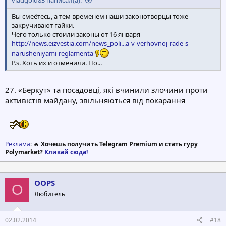
Вы смеётесь, а тем временем наши законотворцы тоже
закручивают гайки.
Чего только стоили законы от 16 января
http://news.eizvestia.com/news_poli...a-v-verhovnoj-rade-s-
narusheniyami-reglamenta
P.s. Хоть их и отменили. Но...
27. «Беркут» та посадовці, які вчинили злочини проти
активістів майдану, звільняються від покарання
Реклама
: 🔥
Хочешь получить Telegram Premium и стать гуру
Polymarket?
Кликай сюда!
OOPS
O
Любитель
02.02.2014
#18