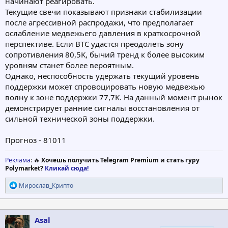
начинают реагировать.
Текущие свечи показывают признаки стабилизации
после агрессивной распродажи, что предполагает
ослабление медвежьего давления в краткосрочной
перспективе. Если BTC удастся преодолеть зону
сопротивления 80,5K, бычий тренд к более высоким
уровням станет более вероятным.
Однако, неспособность удержать текущий уровень
поддержки может спровоцировать новую медвежью
волну к зоне поддержки 77,7K. На данный момент рынок
демонстрирует ранние сигналы восстановления от
сильной технической зоны поддержки.
Прогноз - 81011
Реклама
: 🔥
Хочешь получить Telegram Premium и стать гуру
Polymarket?
Кликай сюда!
Р
Мирослав_Крипто
е
а
к
ц
Asal
и