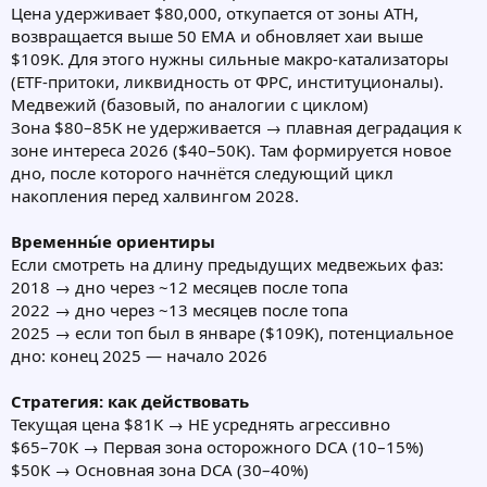
Цена удерживает $80,000, откупается от зоны ATH,
возвращается выше 50 EMA и обновляет хаи выше
$109K. Для этого нужны сильные макро-катализаторы
(ETF-притоки, ликвидность от ФРС, институционалы).
Медвежий (базовый, по аналогии с циклом)
Зона $80–85K не удерживается → плавная деградация к
зоне интереса 2026 ($40–50K). Там формируется новое
дно, после которого начнётся следующий цикл
накопления перед халвингом 2028.
Временны́е ориентиры
Если смотреть на длину предыдущих медвежьих фаз:
2018 → дно через ~12 месяцев после топа
2022 → дно через ~13 месяцев после топа
2025 → если топ был в январе ($109K), потенциальное
дно: конец 2025 — начало 2026
Стратегия: как действовать
Текущая цена $81K → НЕ усреднять агрессивно
$65–70K → Первая зона осторожного DCA (10–15%)
$50K → Основная зона DCA (30–40%)