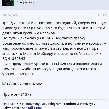
Специалист
и
:
15.05.2026
#4
Тренд Дневной и 4 Часовой восходящий, сверху есть пул
ликвидности EQH -$82845 что будет являться интересом
для снятия крупным игроком.
По пути к еквихаю (EQH-$82845) также сверху
образованно много ликвидности, а вот снизу наоборот у
нас прослеживается зачистка стопов, эти все факторы
значат, что Маркет Мейкеру интересно пойти наверх к
EQH -$82845.
Если преодолеем уровень Н4 ($82845) и закрепимся на
нем, то по Фибоначи следующая цель для роста это
уровень -$84000.
Прогноз - 81379.
Реклама
: 🔥
Хочешь получить Telegram Premium и стать гуру
Polymarket?
Кликай сюда!