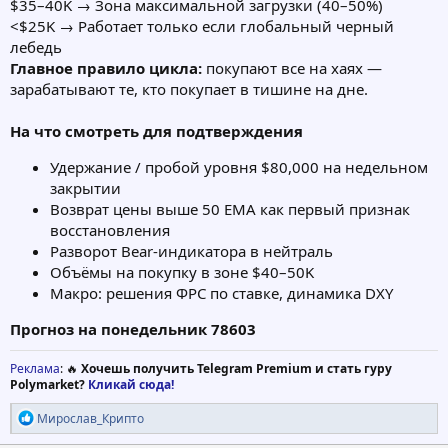
$35–40K → Зона максимальной загрузки (40–50%)
<$25K → Работает только если глобальный черный
лебедь
Главное правило цикла:
покупают все на хаях —
зарабатывают те, кто покупает в тишине на дне.
На что смотреть для подтверждения
Удержание / пробой уровня $80,000 на недельном
закрытии
Возврат цены выше 50 EMA как первый признак
восстановления
Разворот Bear-индикатора в нейтраль
Объёмы на покупку в зоне $40–50K
Макро: решения ФРС по ставке, динамика DXY
Прогноз на понедельник 78603
Реклама
: 🔥
Хочешь получить Telegram Premium и стать гуру
Polymarket?
Кликай сюда!
Р
Мирослав_Крипто
е