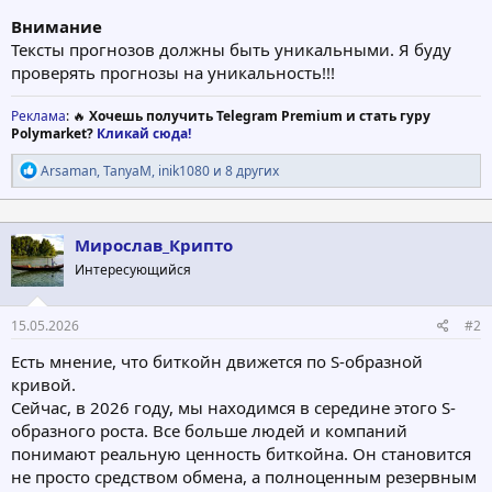
Внимание
Тексты прогнозов должны быть уникальными. Я буду
проверять прогнозы на уникальность!!!
Реклама
: 🔥
Хочешь получить Telegram Premium и стать гуру
Polymarket?
Кликай сюда!
Р
Arsaman
,
TanyaM
,
inik1080
и 8 других
е
а
к
ц
Мирослав_Крипто
и
Интересующийся
и
:
15.05.2026
#2
Есть мнение, что биткойн движется по S-образной
кривой.
Сейчас, в 2026 году, мы находимся в середине этого S-
образного роста. Все больше людей и компаний
понимают реальную ценность биткойна. Он становится
не просто средством обмена, а полноценным резервным