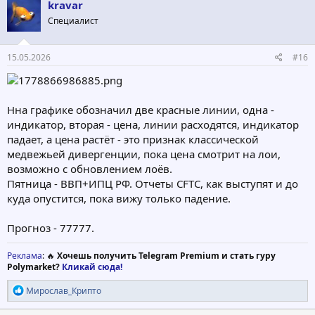
kravar
Специалист
15.05.2026
#16
Нна графике обозначил две красные линии, одна -
индикатор, вторая - цена, линии расходятся, индикатор
падает, а цена растёт - это признак классической
медвежьей дивергенции, пока цена смотрит на лои,
возможно с обновлением лоёв.
Пятница - ВВП+ИПЦ РФ. Отчеты CFTC, как выступят и до
куда опустится, пока вижу только падение.
Прогноз - 77777.
Реклама
: 🔥
Хочешь получить Telegram Premium и стать гуру
Polymarket?
Кликай сюда!
Р
Мирослав_Крипто
е
а