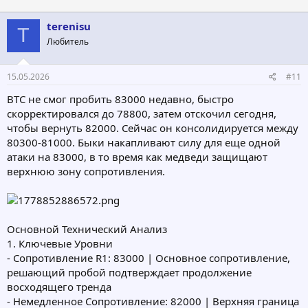
а
к
ц
terenisu
T
и
Любитель
и
:
15.05.2026
#11
BTC не смог пробить 83000 недавно, быстро
скорректировался до 78800, затем отскочил сегодня,
чтобы вернуть 82000. Сейчас он консолидируется между
80300-81000. Быки накапливают силу для еще одной
атаки на 83000, в то время как медведи защищают
верхнюю зону сопротивления.
Основной Технический Анализ
1. Ключевые Уровни
- Сопротивление R1: 83000 | Основное сопротивление,
решающий пробой подтверждает продолжение
восходящего тренда
- Немедленное Сопротивление: 82000 | Верхняя граница