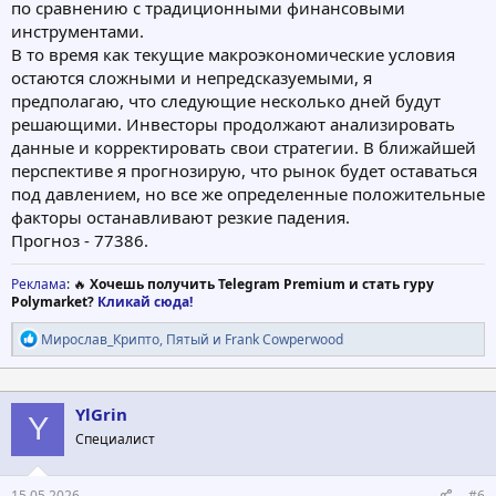
по сравнению с традиционными финансовыми
инструментами.
В то время как текущие макроэкономические условия
остаются сложными и непредсказуемыми, я
предполагаю, что следующие несколько дней будут
решающими. Инвесторы продолжают анализировать
данные и корректировать свои стратегии. В ближайшей
перспективе я прогнозирую, что рынок будет оставаться
под давлением, но все же определенные положительные
факторы останавливают резкие падения.
Прогноз - 77386.
Реклама
: 🔥
Хочешь получить Telegram Premium и стать гуру
Polymarket?
Кликай сюда!
Р
Мирослав_Крипто
,
Пятый
и
Frank Cowperwood
е
а
к
ц
YlGrin
Y
и
Специалист
и
:
15.05.2026
#6