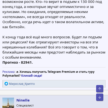
возможном росте. Кто−то верит в подъем к 130 000 под
конец года, а некоторые звучат оптимистично и за
кулисами. Но ожидания, определяемые некими
«хотелками», не всегда отходят от реальности.
Особенно, когда речь идет о таком волатильном активе,
как биткойн.
К концу года всё ещё много вопросов. Будет ли подъем
или рецессия? Как отреагируют инвесторы на все эти
нерешенные колебания? Всё это говорит о том, что в
ближайшие месяцы нам предстоит наблюдать за рынком
с особым вниманием.
Прогноз - 82941.
Реклама
: 🔥
Хочешь получить Telegram Premium и стать гуру
Polymarket?
Кликай сюда!
Р
Мирослав_Крипто
е
Свер
а
к
Сниз
ц
Ninelle
и
Специалист
и