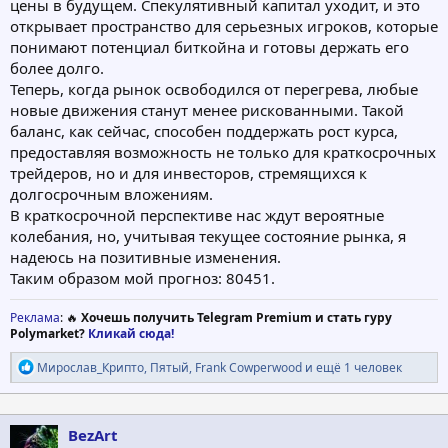
цены в будущем. Спекулятивный капитал уходит, и это
открывает пространство для серьезных игроков, которые
понимают потенциал биткойна и готовы держать его
более долго.
Теперь, когда рынок освободился от перегрева, любые
новые движения станут менее рискованными. Такой
баланс, как сейчас, способен поддержать рост курса,
предоставляя возможность не только для краткосрочных
трейдеров, но и для инвесторов, стремящихся к
долгосрочным вложениям.
В краткосрочной перспективе нас ждут вероятные
колебания, но, учитывая текущее состояние рынка, я
надеюсь на позитивные изменения.
Таким образом мой прогноз: 80451.
Реклама
: 🔥
Хочешь получить Telegram Premium и стать гуру
Polymarket?
Кликай сюда!
Р
Мирослав_Крипто
,
Пятый
,
Frank Cowperwood
и ещё 1 человек
е
а
к
ц
BezArt
и