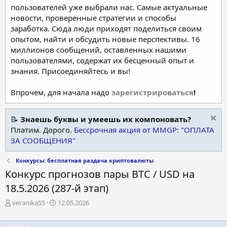
пользователей уже выбрали нас. Самые актуальные
новости, проверенные стратегии и способы
заработка. Сюда люди приходят поделиться своим
опытом, найти и обсудить новые перспективы. 16
миллионов сообщений, оставленных нашими
пользователями, содержат их бесценный опыт и
знания. Присоединяйтесь и вы!
Впрочем, для начала надо
зарегистрироваться
!
📝
Знаешь буквы и умеешь их компоновать?
Платим. Дорого.
Бессрочная акция от MMGP: "ОПЛАТА
ЗА СООБЩЕНИЯ"
Конкурсы: бесплатная раздача криптовалюты
Конкурс прогнозов пары BTC / USD на
18.5.2026 (287-й этап)
А
Д
veranika55
12.05.2026
в
а
т
т