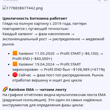
Цикличность Биткоина работает
Глядя на полную картину с 2019 года, паттерн
повторяется с пугающей точностью:
Каждый халвинг → фаза накопления →
экспоненциальный рост → распределение → медвежий
рынок
Халвинг 11.05.2020 → Profit START (~$6,100) →
Profit END (~$60,000+)
Халвинг 19.04.2024 → Profit START
зафиксирован → Profit END был ~$108,989 (+671%)
Сейчас → фаза пост-топ распределения. Рынок
отработал вершину и ищет дно цикла
Rainbow EMA — читаем ленту
На графике отчётливо видна мультиплексная лента EMA
(радужные скользящие). Это один из самых надёжных
инструментов для определения фазы цикла: