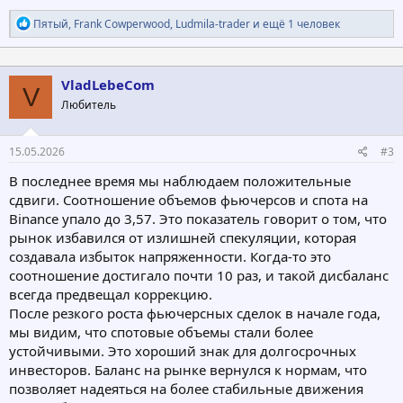
Р
Пятый
,
Frank Cowperwood
,
Ludmila-trader
и ещё 1 человек
е
а
к
ц
VladLebeCom
V
и
Любитель
и
:
15.05.2026
#3
В последнее время мы наблюдаем положительные
сдвиги. Соотношение объемов фьючерсов и спота на
Binance упало до 3,57. Это показатель говорит о том, что
рынок избавился от излишней спекуляции, которая
создавала избыток напряженности. Когда-то это
соотношение достигало почти 10 раз, и такой дисбаланс
всегда предвещал коррекцию.
После резкого роста фьючерсных сделок в начале года,
мы видим, что спотовые объемы стали более
устойчивыми. Это хороший знак для долгосрочных
инвесторов. Баланс на рынке вернулся к нормам, что
позволяет надеяться на более стабильные движения