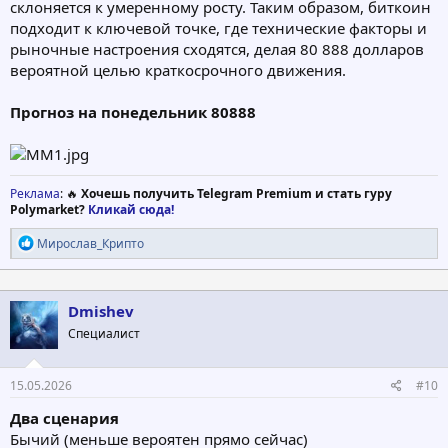
склоняется к умеренному росту. Таким образом, биткоин
подходит к ключевой точке, где технические факторы и
рыночные настроения сходятся, делая 80 888 долларов
вероятной целью краткосрочного движения.
Прогноз на понедельник 80888
Реклама
: 🔥
Хочешь получить Telegram Premium и стать гуру
Polymarket?
Кликай сюда!
Р
Мирослав_Крипто
е
а
к
ц
Dmishev
и
Специалист
и
:
15.05.2026
#10
Два сценария
Бычий (меньше вероятен прямо сейчас)