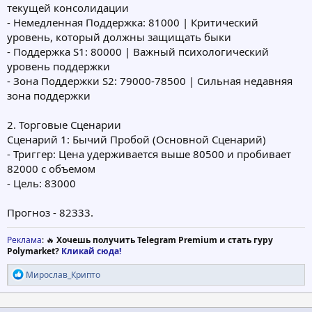
текущей консолидации
- Немедленная Поддержка: 81000 | Критический
уровень, который должны защищать быки
- Поддержка S1: 80000 | Важный психологический
уровень поддержки
- Зона Поддержки S2: 79000-78500 | Сильная недавняя
зона поддержки
2. Торговые Сценарии
Сценарий 1: Бычий Пробой (Основной Сценарий)
- Триггер: Цена удерживается выше 80500 и пробивает
82000 с объемом
- Цель: 83000
Прогноз - 82333.
Реклама
: 🔥
Хочешь получить Telegram Premium и стать гуру
Polymarket?
Кликай сюда!
Р
Мирослав_Крипто
е
а
к