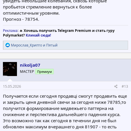
увидеть небольшие колебания, сквозь которые
пробьется стремление вернуться к более
оптимистичным уровням.
Прогноз - 78754.
Реклама
: 🔥
Хочешь получить Telegram Premium и стать гуру
Polymarket?
Кликай сюда!
Р
Мирослав_Крипто
и
Пятый
е
а
к
ц
nikolja07
и
МАСТЕР
Премиум
и
:
15.05.2026
#13
Получается если сегодня продавці смогут продавить еще
и закрыть ценя дневной свечи за сегодня ниже 78785,то
получится формирование медвежьего паттерна на
снижение и перспектива дальнейшего падения курса.
Это возможно так как сегодня в течении дня не был
обновлен максимум вчерашнего дня 81907 - то есть