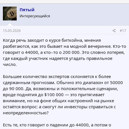
к
ц
Пятый
и
Интересующийся
и
:
15.05.2026
#17
Когда речь заходит о курсе биткойна, мнения
разбегаются, как это бывает на модной вечеринке. Кто-то
говорит о 44000, а кто−то о 200 000. Это словно лотерея,
где каждый участник надеется угадать правильное
число.
Большее количество экспертов склоняется к более
сдержанным прогнозам. Обычно это диапазон от 50000
до 90 000. Да, возможны и положительные сценарии,
вроде поднятия до $100 000 — это притягивает
внимание, но на фоне общих настроений на рынке
остаётся вопрос: а смогут ли инвесторы справиться с
неопределенностью?
Есть те, кто говорит о падении до 44000, а потом о