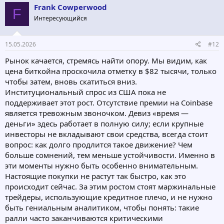
ц
Frank Cowperwood
F
и
Интересующийся
и
:
15.05.2026
#12
Рынок качается, стремясь найти опору. Мы видим, как
цена биткойна проскочила отметку в $82 тысячи, только
чтобы затем, вновь скатиться вниз.
Институциональный спрос из США пока не
поддерживает этот рост. Отсутствие премии на Coinbase
является тревожным звоночком. Девиз «время —
деньги» здесь работает в полную силу; если крупные
инвесторы не вкладывают свои средства, всегда стоит
вопрос: как долго продлится такое движение? Чем
больше сомнений, тем меньше устойчивости. Именно в
эти моменты нужно быть особенно внимательным.
Настоящие покупки не растут так быстро, как это
происходит сейчас. За этим ростом стоят маржинальные
трейдеры, использующие кредитное плечо, и не нужно
быть гениальным аналитиком, чтобы понять: такие
ралли часто заканчиваются критическими