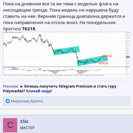
Пока на дневном все та же тема с моделью флага на
нисходящем тренде. Пока модель не нарушена буду
ставить на нее. Верхняя граница диапазона держится и
пока направление на отскок вниз. На понедельник
прогноз
76218
.
Реклама
: 🔥
Хочешь получить Telegram Premium и стать гуру
Polymarket?
Кликай сюда!
Р
Мирослав_Крипто
е
а
к
ц
Clic
C
и
МАСТЕР
и