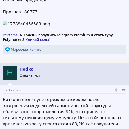
Прогноз - 80777
Реклама
: 🔥
Хочешь получить Telegram Premium и стать гуру
Polymarket?
Кликай сюда!
Р
Мирослав_Крипто
е
а
к
ц
Hodko
H
и
Специалист
и
:
15.05.2026
#8
Биткоин столкнулся с резким отскоком после
завершения медвежьей гармонической структуры
вблизи зоны сопротивления 82K, что привело к
сильному нисходящему импульсу. Цена сейчас вошла в
критическую зону спроса около 80,2K, где покупатели