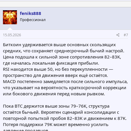
а
к
ц
feniks888
и
Профессионал
и
:
15.05.2026
#7
Биткоин удерживается выше основных скользящих
средних, что сохраняет среднесрочный бычий настрой.
Цена подошла к сильной зоне сопротивления 82–83K,
где началась локальная фиксация прибыли.
RSI находится выше 50, но без перекупленности —
пространство для движения вверх ещё остаётся.
MACD постепенно замедляется после сильного импульса,
что указывает на вероятность краткосрочной коррекции
или бокового движения перед новым рывком.
Пока BTC держится выше зоны 79–76K, структура
остаётся бычьей. Вероятен сценарий консолидации с
повторной попыткой пробоя 82–83K и движением к 87K.
Потеря поддержки 79K может временно усилить
давление продавцов.