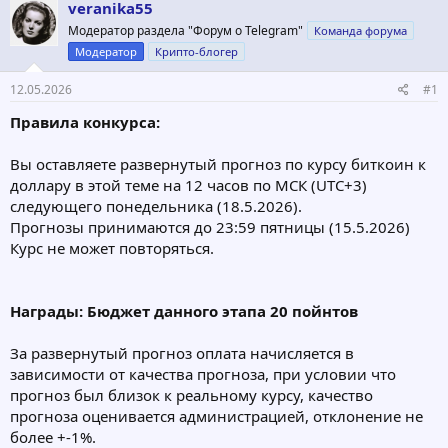
о
а
veranika55
р
н
Модератор раздела "Форум о Telegram"
Команда форума
т
а
Модератор
Крипто-блогер
е
ч
м
а
12.05.2026
#1
ы
л
а
Правила конкурса:
Вы оставляете развернутый прогноз по курсу биткоин к
доллару в этой теме на 12 часов по МСК (UTC+3)
следующего понедельника (18.5.2026).
Прогнозы принимаются до 23:59 пятницы (15.5.2026)
Курс не может повторяться.
Награды: Бюджет данного этапа 20 пойнтов
За развернутый прогноз оплата начисляется в
зависимости от качества прогноза, при условии что
прогноз был близок к реальному курсу, качество
прогноза оценивается администрацией, отклонение не
более +-1%.