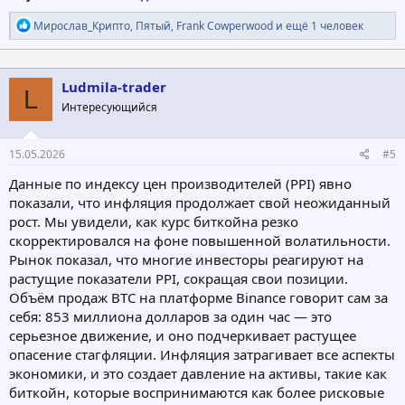
Р
Мирослав_Крипто
,
Пятый
,
Frank Cowperwood
и ещё 1 человек
е
а
к
ц
Ludmila-trader
L
и
Интересующийся
и
:
15.05.2026
#5
Данные по индексу цен производителей (PPI) явно
показали, что инфляция продолжает свой неожиданный
рост. Мы увидели, как курс биткойна резко
скорректировался на фоне повышенной волатильности.
Рынок показал, что многие инвесторы реагируют на
растущие показатели PPI, сокращая свои позиции.
Объём продаж BTC на платформе Binance говорит сам за
себя: 853 миллиона долларов за один час — это
серьезное движение, и оно подчеркивает растущее
опасение стагфляции. Инфляция затрагивает все аспекты
экономики, и это создает давление на активы, такие как
биткойн, которые воспринимаются как более рисковые