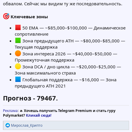
обвалом. Сейчас мы видим ту же последовательность.
Ключевые зоны
50 EMA — ~$85,000–$100,000 — Динамическое
сопротивление
Зона предыдущего ATH — ~$80,000–$85,000 —
Текущая поддержка
Зона интереса 2026 — ~$40,000–$50,000 —
Промежуточная поддержка
Зона DCA / дно цикла — ~$20,000–$25,000 —
Зона максимального страха
Глобальная поддержка — ~$16,000 — Зона
предыдущего ATH 2021
Прогноз - 79467.
Реклама
: 🔥
Хочешь получить Telegram Premium и стать гуру
Polymarket?
Кликай сюда!
Р
Мирослав_Крипто
е