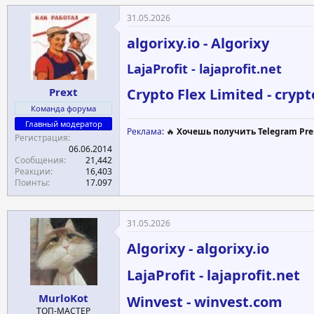
31.05.2026
algorixy.io - Algorixy
LajaProfit - lajaprofit.net
Crypto Flex Limited - crypt
Prext
Команда форума
Главный модератор
Реклама
: 🔥
Хочешь получить Telegram Pre
Регистрация
06.06.2014
Сообщения
21,442
Реакции
16,403
Поинты
17.097
31.05.2026
Algorixy - algorixy.io
LajaProfit - lajaprofit.net
MurloKot
Winvest - winvest.com
ТОП-МАСТЕР