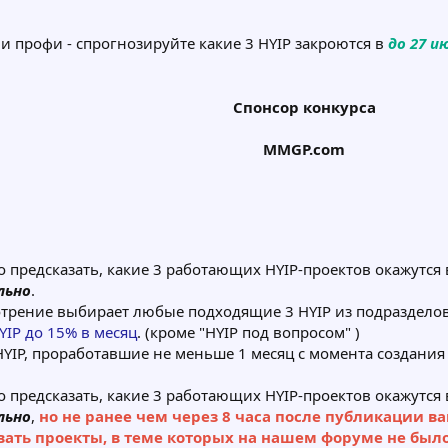
и профи - спрогнозируйте какие 3 HYIP закроются в
до 27 и
Спонсор конкурса
MMGP.com
о предсказать, какие 3 работающих HYIP-проектов окажутс
льно
.
отрение выбирает любые подходящие 3 HYIP из подраздело
YIP до 15% в месяц
. (кроме "HYIP под вопросом" )
HYIP, проработавшие не меньше 1 месяц с момента создания
о предсказать, какие 3 работающих HYIP-проектов окажутс
льно
,
но не ранее чем через 8 часа после публикации в
вать проекты, в теме которых на нашем форуме не был