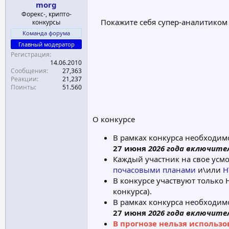
morg
а
Форекс-, крипто-
Покажите себя супер-аналитиком 
конкурсы
Команда форума
Главный модератор
Регистрация
14.06.2010
Сообщения
27,363
Реакции
21,237
Поинты
51.560
О конкурсе
В рамках конкурса необходим
27 июня
2026
года включите
Каждый участник на свое усм
почасовыми планами
и\или
H
В конкурсе участвуют только 
конкурса).
В рамках конкурса необходим
27 июня
2026
года
включите
В прогнозе нельзя использо