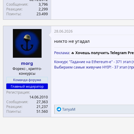
Сообщения
3,796
Реакции
2,299
Поинты
23.499
28.06.2026
никто не угадал
Реклама
: 🔥
Хочешь получить Telegram Pre
Конкурс "Гадание на Ethereum-е" - 371 этап 
morg
Выбираем самые живучие HYIP! - 37 этап (п
Форекс-, крипто-
конкурсы
Команда форума
Главный модератор
Регистрация
14.06.2010
Сообщения
27,363
Реакции
21,237
Р
TanyaM
Поинты
51.560
е
а
к
ц
и