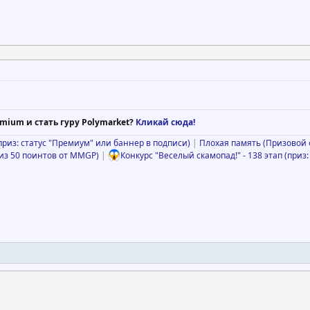
mium и стать гуру Polymarket?
Кликай сюда!
(приз: статус "Премиум" или баннер в подписи)
|
Плохая память (Призовой ф
риз 50 поинтов от MMGP)
|
Конкурс "Веселый скамопад!" - 138 этап (приз: 