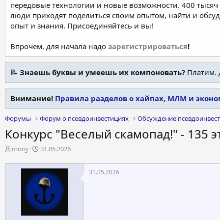
передовые технологии и новые возможности. 400 тысяч 
люди приходят поделиться своим опытом, найти и обсу
опыт и знания. Присоединяйтесь и вы!
Впрочем, для начала надо
зарегистрироваться
!
📝
Знаешь буквы и умеешь их компоновать?
Платим. 
Внимание!
Правила разделов о хайпах, МЛМ и экон
Форумы
Форум о псевдоинвестициях
Обсуждение псевдоинвес
Конкурс "Веселый скамопад!" - 135 эт
А
Д
morg
31.05.2026
в
а
т
т
31.05.2026
о
а
р
н
т
а
е
ч
м
а
ы
л