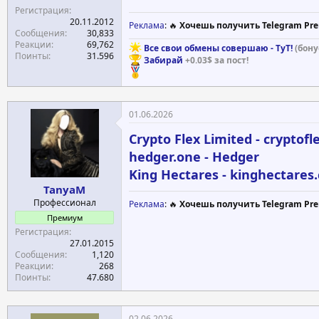
Регистрация
20.11.2012
Реклама
: 🔥
Хочешь получить Telegram Pre
Сообщения
30,833
Реакции
69,762
Все свои обмены совершаю - ТуТ!
(бону
Поинты
31.596
Забирай
+0.03$ за пост!
01.06.2026
Crypto Flex Limited - cryptofl
hedger.one - Hedger
King Hectares - kinghectares
TanyaM
Профессионал
Реклама
: 🔥
Хочешь получить Telegram Pre
Премиум
Регистрация
27.01.2015
Сообщения
1,120
Реакции
268
Поинты
47.680
02.06.2026