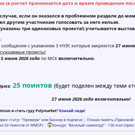
а (в расчет принимается дата и время проведения пос
м случае, если он оказался в проблемном разделе до мо
л другим участникам голосовать за него нельзя.
(указаны три одинаковых проекта!) учитывается выста
:
сообщение с указанием 3 HYIP, которые закроются
27 июня
бсуждаемые проекты!
3 июня
2026 года
по МСК
включительно
.
25 поинтов
(будет поделен между теми кто
Приз:
27 июня
2026
года включительно!
mium и стать гуру Polymarket?
Кликай сюда!
(приз: статус "Премиум" или баннер в подписи)
|
Плохая память (Призовой ф
риз 50 поинтов от MMGP)
|
Конкурс "Веселый скамопад!" - 138 этап (приз: 