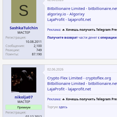
S
Bitbillionaire Limited - bitbillionaire.ne
algorixy.io - Algorixy
LajaProfit - lajaprofit.net
SashkaTulchin
Реклама
: 🔥
Хочешь получить Telegram Pre
МАСТЕР
Регистрация
Получите возврат
части денег
с операции
10.08.2011
Сообщения
2,100
Реакции
749
Поинты
87.190
02.06.2026
Crypto Flex Limited - cryptoflex.org
Bitbillionaire Limited - bitbillionaire.ne
LajaProfit - lajaprofit.net
nikolja07
Реклама
: 🔥
Хочешь получить Telegram Pre
МАСТЕР
Торгую
здесь
Премиум
Регистрация
02.12.2012