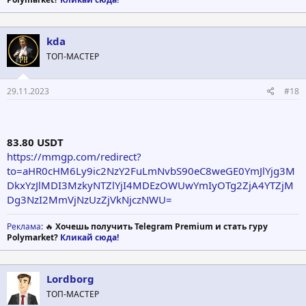
kda
ТОП-МАСТЕР
29.11.2023
#18
83.80 USDT
https://mmgp.com/redirect?
to=aHR0cHM6Ly9ic2NzY2FuLmNvbS90eC8weGE0YmJlYjg3M
DkxYzJlMDI3MzkyNTZlYjI4MDEzOWUwYmIyOTg2ZjA4YTZjM
Dg3NzI2MmVjNzUzZjVkNjczNWU=
Реклама
: 🔥
Хочешь получить Telegram Premium и стать гуру
Polymarket?
Кликай сюда!
Lordborg
ТОП-МАСТЕР