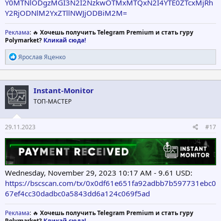
Y0MTNlODgzMGI3N2I2NzkwOTMxMTQxN2I4YTE0ZTcxMjRh
Y2RjODNlM2YxZTllNWJjODBiM2M=
Реклама
: 🔥
Хочешь получить Telegram Premium и стать гуру
Polymarket?
Кликай сюда!
Р
Ярослав Яценко
е
а
к
ц
Instant-Monitor
и
ТОП-МАСТЕР
и
:
29.11.2023
#17
Wednesday, November 29, 2023 10:17 AM - 9.61 USD:
https://bscscan.com/tx/0x0df61e651fa92adbb7b597731ebc0
67ef4cc30dadbc0a5843dd6a124c069f5ad
Реклама
: 🔥
Хочешь получить Telegram Premium и стать гуру
Polymarket?
Кликай сюда!