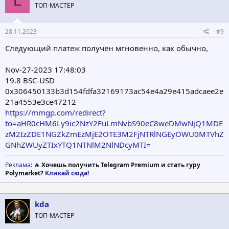
L
ТОП-МАСТЕР
и
:
28.11.2023
#9
Следующий платеж получен мгновенно, как обычно,
Nov-27-2023 17:48:03
19.8 BSC-USD
0x306450133b3d154fdfa32169173ac54e4a29e415adcaee2e
21a4553e3ce47212
https://mmgp.com/redirect?
to=aHR0cHM6Ly9ic2NzY2FuLmNvbS90eC8weDMwNjQ1MDE
zM2IzZDE1NGZkZmEzMjE2OTE3M2FjNTRlNGEyOWU0MTVhZ
GNhZWUyZTIxYTQ1NTNlM2NlNDcyMTI=
Реклама
: 🔥
Хочешь получить Telegram Premium и стать гуру
Polymarket?
Кликай сюда!
kda
ТОП-МАСТЕР