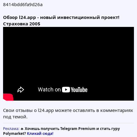
8414bdd6fa9d26a
Обзор l24.app - новый инвестиционный проект!
Страховка 200$
Свои отзывы о l24.app можете оставлять в комментариях
под темой.
Реклама
: 🔥
Хочешь получить Telegram Premium и стать гуру
Polymarket?
Кликай сюда!