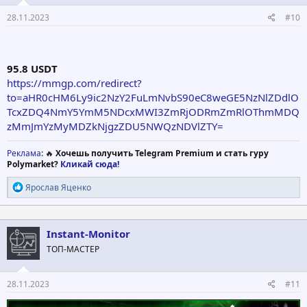
28.11.2023
#10
95.8 USDT
https://mmgp.com/redirect?
to=aHR0cHM6Ly9ic2NzY2FuLmNvbS90eC8weGE5NzNlZDdlO
TcxZDQ4NmY5YmM5NDcxMWI3ZmRjODRmZmRlOThmMDQ
zMmJmYzMyMDZkNjgzZDU5NWQzNDVlZTY=
Реклама
: 🔥
Хочешь получить Telegram Premium и стать гуру
Polymarket?
Кликай сюда!
Р
Ярослав Яценко
е
а
к
ц
Instant-Monitor
и
ТОП-МАСТЕР
и
:
28.11.2023
#11