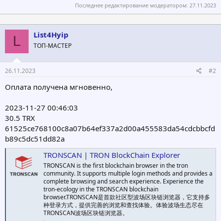
Последнее редактирование модератором:
27.11.2023
List4Hyip
L
ТОП-МАСТЕР
26.11.2023
#2
Оплата получена мгновенно,
2023-11-27 00:46:03
30.5 TRX
61525ce768100c8a07b64ef337a2d00a455583da54cdcbbcfd
b89c5dc51dd82a
TRONSCAN | TRON BlockChain Explorer
TRONSCAN is the first blockchain browser in the tron
community. It supports multiple login methods and provides a
complete browsing and search experience. Experience the
tron-ecology in the TRONSCAN blockchain
browser.TRONSCAN是首款社区型波场区块链浏览器，它支持多
种登录方式，提供完善的浏览和查找体验。体验波场生态尽在
TRONSCAN波场区块链浏览器。