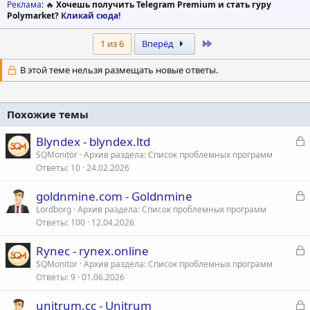
Реклама
: 🔥
Хочешь получить Telegram Premium и стать гуру
Polymarket?
Кликай сюда!
Last
1 из 6
Вперёд
В этой теме нельзя размещать новые ответы.
Похожие темы
З
Blyndex - blyndex.ltd
а
SQMonitor
Архив раздела: Список проблемных программ
Ответы
10
24.02.2026
к
р
З
goldnmine.com - Goldnmine
а
Lordborg
Архив раздела: Список проблемных программ
т
Ответы
100
12.04.2026
к
а
р
З
Rynec - rynex.online
а
SQMonitor
Архив раздела: Список проблемных программ
т
Ответы
9
01.06.2026
к
а
р
З
unitrum.cc - Unitrum