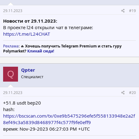
29.11.2023
#19
Новости от 29.11.2023:
В проекте l24 открыли чат в телеграме:
https://t.me/L24CHAT
Реклама
: 🔥
Хочешь получить Telegram Premium и стать гуру
Polymarket?
Кликай сюда!
Qpter
Q
Специалист
29.11.2023
#20
+51.8 usdt bep20
hash:
https://bscscan.com/tx/0xe9b5475296efe5f558133948e2a2f
8ef49c3a5839d8468977f4c577f9fe0eff9
время: Nov-29-2023 06:27:03 PM +UTC