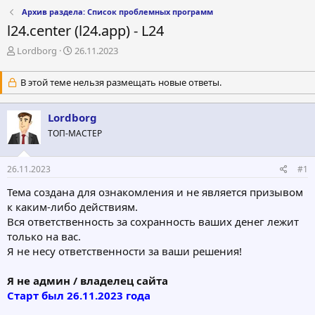
Архив раздела: Список проблемных программ
l24.center (l24.app) - L24
А
Д
Lordborg
26.11.2023
в
а
т
т
В этой теме нельзя размещать новые ответы.
о
а
р
н
т
а
Lordborg
е
ч
ТОП-МАСТЕР
м
а
ы
л
а
26.11.2023
#1
Тема создана для ознакомления и не является призывом
к каким-либо действиям.
Вся ответственность за сохранность ваших денег лежит
только на вас.
Я не несу ответственности за ваши решения!
Я не админ / владелец сайта
Старт был 26.11.2023 года