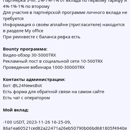
Партнёрка 3-lvl: 2%-1%-1% от вклада по первому тарифу и
4%-1%-1% по второму
Для участия в партнёрской программе личного вклада не
требуется
Информация о своём аплайне (пригласителе) находится
в разделе My office
При реинвесте с баланса рефка есть
Bounty программа:
Видео-обзор 30-5000TRX
Рекламный пост в социальной сети 10-500TRX
Проведение вебинара 1000-30000TRX
Контакты администрации:
Бот: @L24NewsBot
Есть форма для обратной связи на самом сайте
Есть чат с оператором
Мой вклад:
-100 USDT, 2023-11-26 16-25-09,
86a1ea60521ced82a22471a26eb50790b06bd681805f4940e