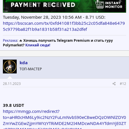
Tuesday, November 28, 2023 10:56 AM - 8.71 USD:
https://bscscan.com/tx/0xfd41081f3bb25c2c05dfa848e6479
5c9779ba82f1b9a1831b58f31a213a2dfef
Реклама
: 🔥
Хочешь получить Telegram Premium и стать гуру
Polymarket?
Кликай сюда!
kda
ТОП-МАСТЕР
28.11.2023
#12
39.8 USDT
https://mmgp.com/redirect?
to=aHR0cHM6Ly9ic2NzY2FuLmNvbS90eC8weDQzOWNlZDY0
ZmYwZGEwZjJmYWYzYTRiMDE2M2I4MDcwNDA4YTdmYjE0ZT