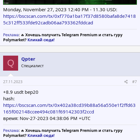
Monday, November 27, 2023 12:40 PM - 11.30 USD:
https://bscscan.com/tx/0xf770a1ba17f37d8580bafa8de7418
5c312ff533fde92cadb06aa793362fddcad
Реклама
: 🔥
Хочешь получить Telegram Premium и стать гуру
Polymarket?
Кликай сюда!
Qpter
Q
Специалист
27.11.2023
#7
+8.9 usdt bep20
hash:
https://bscscan.com/tx/0x402a38cd39b88a56a550e1f2ffd63
165f002148ccee494c081f69142303f2ccd
время: Nov-27-2023 04:38:06 PM +UTC
Реклама
: 🔥
Хочешь получить Telegram Premium и стать гуру
Polymarket?
Кликай сюда!