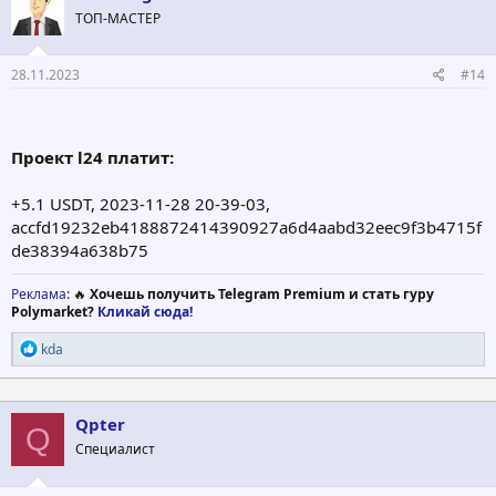
ТОП-МАСТЕР
28.11.2023
#14
Проект l24 платит:
+5.1 USDT, 2023-11-28 20-39-03,
accfd19232eb4188872414390927a6d4aabd32eec9f3b4715f
de38394a638b75
Реклама
: 🔥
Хочешь получить Telegram Premium и стать гуру
Polymarket?
Кликай сюда!
Р
kda
е
а
к
ц
Qpter
Q
и
Специалист
и
: