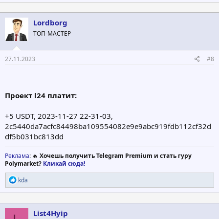
Lordborg
ТОП-МАСТЕР
27.11.2023
#8
Проект l24 платит:
+5 USDT, 2023-11-27 22-31-03,
2c5440da7acfc84498ba109554082e9e9abc919fdb112cf32d
df5b031bc813dd
Реклама
: 🔥
Хочешь получить Telegram Premium и стать гуру
Polymarket?
Кликай сюда!
Р
kda
е
а
к
ц
List4Hyip
и