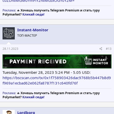
c0ZDNlMGM0YmFiY2NlMGIxOGY0Y2M=
Реклама
: 🔥
Хочешь получить Telegram Premium и стать гуру
Polymarket?
Кликай сюда!
Instant-Monitor
ТОП-МАСТЕР
28.11.2023
#13
Tuesday, November 28, 2023 5:24 PM - 5.05 USD:
https://bscscan.com/tx/0x1f758903426dac9768b5b447b8d9
f969a1ecbad62e062fa8787f131c640fd76f
Реклама
: 🔥
Хочешь получить Telegram Premium и стать гуру
Polymarket?
Кликай сюда!
Lordborg