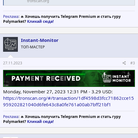
tronscan.org
Реклама
: 🔥
Хочешь получить Telegram Premium и стать гуру
Polymarket?
Кликай сюда!
Instant-Monitor
ТОП-МАСТЕР
27.11.2023
#3
Monday, November 27, 2023 12:31 PM - 3.29 USD:
https://tronscan.org/#/transaction/1df4598d3fcc71862cce15
959202821040d6fe643c8a0fe761a00ab7bff21bf1
Реклама
: 🔥
Хочешь получить Telegram Premium и стать гуру
Polymarket?
Кликай сюда!