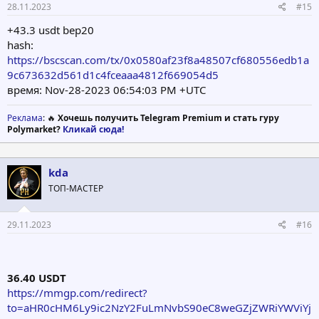
28.11.2023
#15
+43.3 usdt bep20
hash:
https://bscscan.com/tx/0x0580af23f8a48507cf680556edb1a
9c673632d561d1c4fceaaa4812f669054d5
время: Nov-28-2023 06:54:03 PM +UTC
Реклама
: 🔥
Хочешь получить Telegram Premium и стать гуру
Polymarket?
Кликай сюда!
kda
ТОП-МАСТЕР
29.11.2023
#16
36.40 USDT
https://mmgp.com/redirect?
to=aHR0cHM6Ly9ic2NzY2FuLmNvbS90eC8weGZjZWRiYWViYj