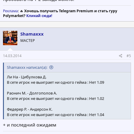
Реклама
: 🔥
Хочешь получить Telegram Premium и стать гуру
Polymarket?
Кликай сюда!
Shamaxxx
МАСТЕР
14.03.2014
#5
Shamaxxx написал(а):
Ли На - Цибулкова Д.
В сете игрок не выиграет ни одного гейма : Нет 1.09
Раонич М. - Долгополов А.
В сете игрок не выиграет ни одного гейма : Нет 1.02
Федерер Р. - Андерсон К.
В сете игрок не выиграет ни одного гейма : Нет 1.04
+ и последний ожидаем