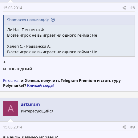
15.03.2014
#8
Shamaxxx написал(а):
Ли На - Пеннетта Ф.
В сете игрок не выиграет ни одного гейма : Не
Халеп С. - Радванска А.
В сете игрок не выиграет ни одного гейма : Не
+
и последний.
Реклама
: 🔥
Хочешь получить Telegram Premium и стать гуру
Polymarket?
Кликай сюда!
artursm
A
Интересующийся
15.03.2014
#9
в каком казино играэш?