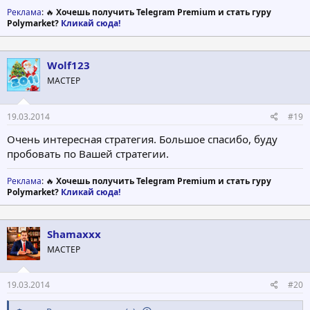
Реклама
: 🔥
Хочешь получить Telegram Premium и стать гуру
Polymarket?
Кликай сюда!
Wolf123
МАСТЕР
19.03.2014
#19
Очень интересная стратегия. Большое спасибо, буду
пробовать по Вашей стратегии.
Реклама
: 🔥
Хочешь получить Telegram Premium и стать гуру
Polymarket?
Кликай сюда!
Shamaxxx
МАСТЕР
19.03.2014
#20