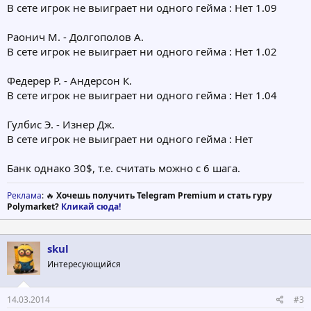
В сете игрок не выиграет ни одного гейма : Нет 1.09
Раонич М. - Долгополов А.
В сете игрок не выиграет ни одного гейма : Нет 1.02
Федерер Р. - Андерсон К.
В сете игрок не выиграет ни одного гейма : Нет 1.04
Гулбис Э. - Изнер Дж.
В сете игрок не выиграет ни одного гейма : Нет
Банк однако 30$, т.е. считать можно с 6 шага.
Реклама
: 🔥
Хочешь получить Telegram Premium и стать гуру
Polymarket?
Кликай сюда!
skul
Интересующийся
14.03.2014
#3