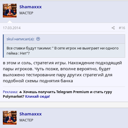
Shamaxxx
МАСТЕР
17.03.2014
#16
skul написал(а):
Все ставки будут такими: " В сете игрок не выиграет ни одного
гейма : Нет"?
в этом и соль, стратегия игры. Нахождение подходящей
пары игроков. Чуть позже, вполне вероятно, будет
выложено тестирование пару других стратегий для
подобной схемы поднятия банка
Реклама
: 🔥
Хочешь получить Telegram Premium и стать гуру
Polymarket?
Кликай сюда!
Shamaxxx
МАСТЕР