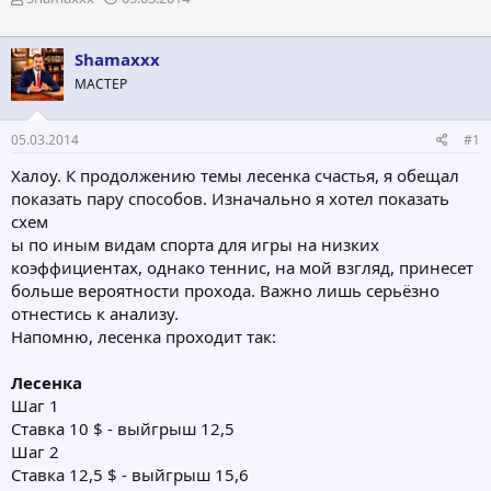
в
а
т
т
о
а
Shamaxxx
р
н
МАСТЕР
т
а
е
ч
м
а
05.03.2014
#1
ы
л
а
Халоу. К продолжению темы лесенка счастья, я обещал
показать пару способов. Изначально я хотел показать
схем
ы по иным видам спорта для игры на низких
коэффициентах, однако теннис, на мой взгляд, принесет
больше вероятности прохода. Важно лишь серьёзно
отнестись к анализу.
Напомню, лесенка проходит так:
Лесенка
Шаг 1
Ставка 10 $ - выйгрыш 12,5
Шаг 2
Ставка 12,5 $ - выйгрыш 15,6