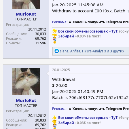
Jan-20-2025 11:45:08 AM
Withdraw to account E0019xx. Batch 
MurloKot
ТОП-МАСТЕР
Реклама
: 🔥
Хочешь получить Telegram Pre
Регистрация
20.11.2012
Все свои обмены совершаю - ТуТ!
(бону
Сообщения
30,833
Забирай
+0.03$ за пост!
Реакции
69,762
Поинты
31.596
Р
slana
,
Anfisa
,
HYIPs-Analysis
и 3 других
е
а
к
ц
20.01.2025
и
и
Withdrawal
:
$ 20.00
Jan-20-2025 01:40:49 PM
Batch is 706cf63177d7707b52e192
MurloKot
ТОП-МАСТЕР
Реклама
: 🔥
Хочешь получить Telegram Pre
Регистрация
20.11.2012
Все свои обмены совершаю - ТуТ!
(бону
Сообщения
30,833
Забирай
+0.03$ за пост!
Реакции
69,762