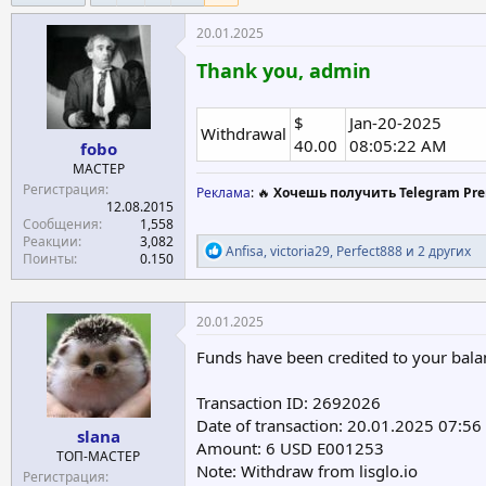
е
ч
20.01.2025
м
а
ы
л
Thank you, admin
а
$
Jan-20-2025
Withdrawal
40.00
08:05:22 AM
fobo
МАСТЕР
Регистрация
Реклама
: 🔥
Хочешь получить Telegram Pre
12.08.2015
Сообщения
1,558
Реакции
3,082
Р
Anfisa
,
victoria29
,
Perfect888
и 2 других
Поинты
0.150
е
а
к
ц
20.01.2025
и
и
Funds have been credited to your bala
:
Transaction ID: 2692026
Date of transaction: 20.01.2025 07:56
slana
Amount: 6 USD E001253
ТОП-МАСТЕР
Note: Withdraw from lisglo.io
Регистрация