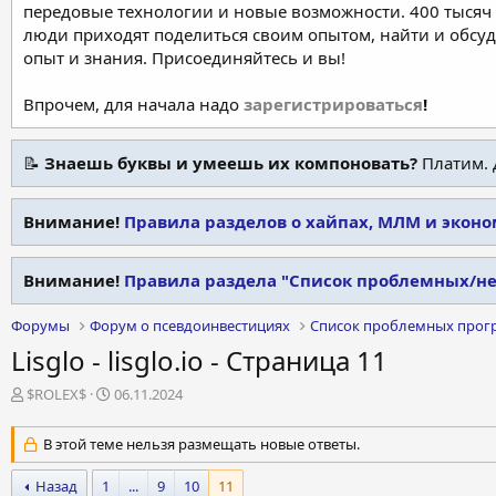
передовые технологии и новые возможности. 400 тысяч 
люди приходят поделиться своим опытом, найти и обсу
опыт и знания. Присоединяйтесь и вы!
Впрочем, для начала надо
зарегистрироваться
!
📝
Знаешь буквы и умеешь их компоновать?
Платим. 
Внимание!
Правила разделов о хайпах, МЛМ и экон
Внимание!
Правила раздела "Список проблемных/н
Форумы
Форум о псевдоинвестициях
Список проблемных прог
Lisglo - lisglo.io - Страница 11
А
Д
$ROLEX$
06.11.2024
в
а
т
т
В этой теме нельзя размещать новые ответы.
о
а
р
н
Назад
1
...
9
10
11
т
а