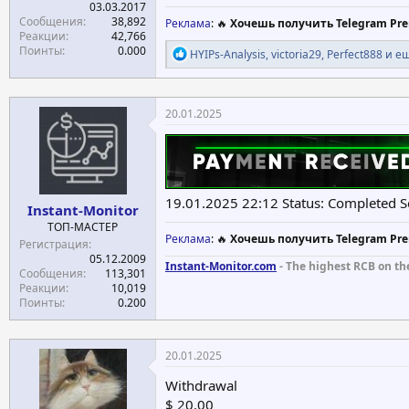
03.03.2017
Сообщения
38,892
Реклама
: 🔥
Хочешь получить Telegram Pre
Реакции
42,766
Поинты
0.000
Р
HYIPs-Analysis
,
victoria29
,
Perfect888
и ещ
е
а
к
ц
20.01.2025
и
и
:
19.01.2025 22:12 Status: Completed S
Instant-Monitor
ТОП-МАСТЕР
Реклама
: 🔥
Хочешь получить Telegram Pre
Регистрация
05.12.2009
Instant-Monitor.com
- The highest RCB on th
Сообщения
113,301
Реакции
10,019
Поинты
0.200
20.01.2025
Withdrawal
$ 20.00