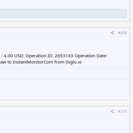
#209
 - 4.00 USD: Operation ID: 2693143 Operation Date:
aw to InstantMonitorCom from lisglo.io
#210