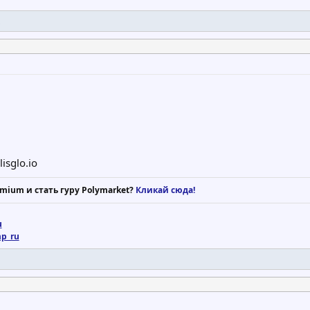
isglo.io
mium и стать гуру Polymarket?
Кликай сюда!
u
mp_ru