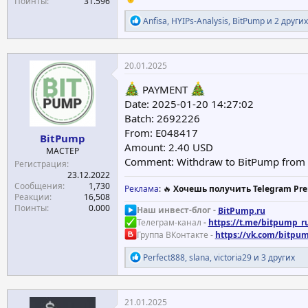
Поинты
31.596
Р
Anfisa
,
HYIPs-Analysis
,
BitPump
и 2 других
е
а
к
ц
20.01.2025
и
и
PAYMENT
:
Date: 2025-01-20 14:27:02
Batch: 2692226
From: E048417
BitPump
Amount: 2.40 USD
МАСТЕР
Comment: Withdraw to BitPump from l
Регистрация
23.12.2022
Сообщения
1,730
Реклама
: 🔥
Хочешь получить Telegram Pre
Реакции
16,508
Поинты
0.000
Наш инвест-блог -
BitPump.ru
Телеграм-канал
-
https://t.me/bitpump_r
Группа ВКонтакте -
https://vk.com/bitpu
Р
Perfect888
,
slana
,
victoria29
и 3 других
е
а
к
ц
21.01.2025