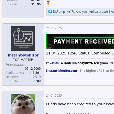
Реакции
69,762
Поинты
31.596
Р
BitPump
,
HYIPs-Analysis
,
Anfisa
и ещё 1 ч
е
а
к
ц
21.01.2025
и
и
:
21.01.2025 12:46 Status: Completed S
Instant-Monitor
ТОП-МАСТЕР
Реклама
: 🔥
Хочешь получить Telegram Pre
Регистрация
05.12.2009
Instant-Monitor.com
- The highest RCB on th
Сообщения
113,301
Реакции
10,019
Поинты
0.200
21.01.2025
Funds have been credited to your bala