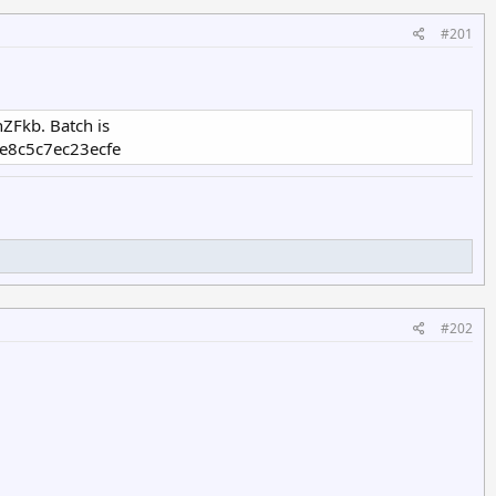
#201
Fkb. Batch is
e8c5c7ec23ecfe
#202