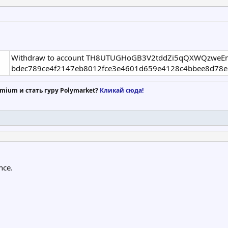
Withdraw to account TH8UTUGHoGB3V2tddZi5qQXWQzweEnZ
bdec789ce4f2147eb8012fce3e4601d659e4128c4bbee8d78e
mium и стать гуру Polymarket?
Кликай сюда!
nce.