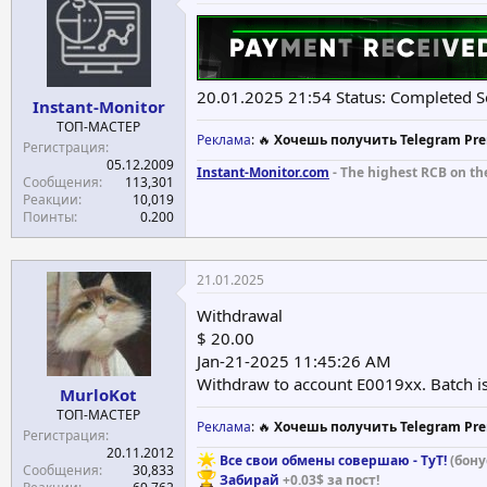
и
и
:
20.01.2025 21:54 Status: Completed S
Instant-Monitor
ТОП-МАСТЕР
Реклама
: 🔥
Хочешь получить Telegram Pre
Регистрация
05.12.2009
Instant-Monitor.com
- The highest RCB on th
Сообщения
113,301
Реакции
10,019
Поинты
0.200
21.01.2025
Withdrawal
$ 20.00
Jan-21-2025 11:45:26 AM
Withdraw to account E0019xx. Batch 
MurloKot
ТОП-МАСТЕР
Реклама
: 🔥
Хочешь получить Telegram Pre
Регистрация
20.11.2012
Все свои обмены совершаю - ТуТ!
(бону
Сообщения
30,833
Забирай
+0.03$ за пост!