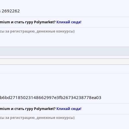
is 2692262
mium и стать гуру Polymarket?
Кликай сюда!
сы за регистрацию, денежные конкурсы)
a2b6bd27185023148662997e3fb26734238778ea03
mium и стать гуру Polymarket?
Кликай сюда!
сы за регистрацию, денежные конкурсы)