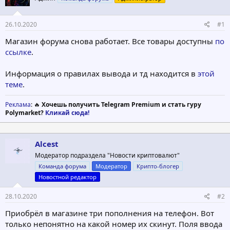
т
а
е
ч
26.10.2020
#1
м
а
ы
л
Магазин форума снова работает. Все товары доступны
по
а
ссылке
.
Информация о правилах вывода и тд находится в
этой
теме
.
Реклама
: 🔥
Хочешь получить Telegram Premium и стать гуру
Polymarket?
Кликай сюда!
Alcest
Модератор подраздела "Новости криптовалют"
Команда форума
Модератор
Крипто-блогер
Новостной редактор
28.10.2020
#2
Приобрёл в магазине три пополнения на телефон. Вот
только непонятно на какой номер их скинут. Поля ввода