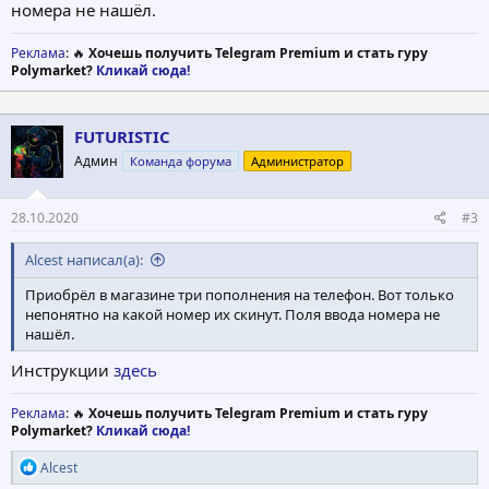
номера не нашёл.
Реклама
: 🔥
Хочешь получить Telegram Premium и стать гуру
Polymarket?
Кликай сюда!
FUTURISTIC
Админ
Команда форума
Администратор
28.10.2020
#3
Alcest написал(а):
Приобрёл в магазине три пополнения на телефон. Вот только
непонятно на какой номер их скинут. Поля ввода номера не
нашёл.
Инструкции
здесь
Реклама
: 🔥
Хочешь получить Telegram Premium и стать гуру
Polymarket?
Кликай сюда!
Р
Alcest
е