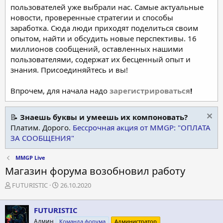
пользователей уже выбрали нас. Самые актуальные
новости, проверенные стратегии и способы
заработка. Сюда люди приходят поделиться своим
опытом, найти и обсудить новые перспективы. 16
миллионов сообщений, оставленных нашими
пользователями, содержат их бесценный опыт и
знания. Присоединяйтесь и вы!
Впрочем, для начала надо
зарегистрироваться
!
📝
Знаешь буквы и умеешь их компоновать?
Платим. Дорого.
Бессрочная акция от MMGP: "ОПЛАТА
ЗА СООБЩЕНИЯ"
MMGP Live
Магазин форума возобновил работу
А
Д
FUTURISTIC
26.10.2020
в
а
т
т
FUTURISTIC
о
а
р
н
Админ
Команда форума
Администратор