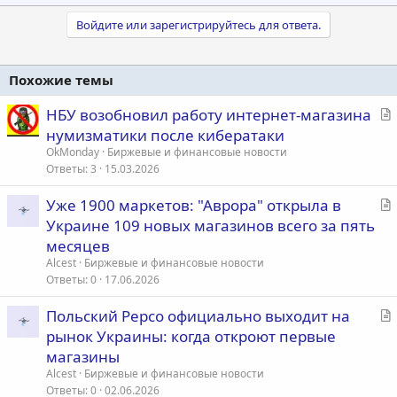
а
к
Войдите или зарегистрируйтесь для ответа.
ц
и
и
Похожие темы
:
С
НБУ возобновил работу интернет-магазина
т
нумизматики после кибератаки
а
OkMonday
Биржевые и финансовые новости
т
Ответы
3
15.03.2026
ь
С
Уже 1900 маркетов: "Аврора" открыла в
я
т
Украине 109 новых магазинов всего за пять
а
месяцев
т
Alcest
Биржевые и финансовые новости
ь
Ответы
0
17.06.2026
я
С
Польский Pepco официально выходит на
т
рынок Украины: когда откроют первые
а
магазины
т
Alcest
Биржевые и финансовые новости
ь
Ответы
0
02.06.2026