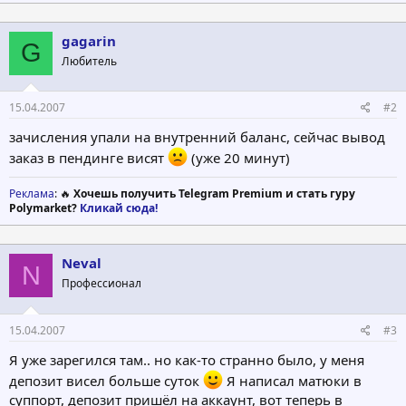
gagarin
G
Любитель
15.04.2007
#2
зачисления упали на внутренний баланс, сейчас вывод
заказ в пендинге висят
(уже 20 минут)
Реклама
: 🔥
Хочешь получить Telegram Premium и стать гуру
Polymarket?
Кликай сюда!
Neval
N
Профессионал
15.04.2007
#3
Я уже зарегился там.. но как-то странно было, у меня
депозит висел больше суток
Я написал матюки в
суппорт, депозит пришёл на аккаунт, вот теперь в