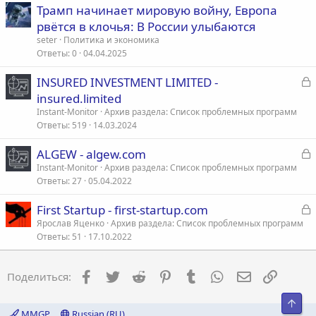
Трамп начинает мировую войну, Европа
рвётся в клочья: В России улыбаются
seter
Политика и экономика
Ответы
0
04.04.2025
З
INSURED INVESTMENT LIMITED -
а
insured.limited
к
Instant-Monitor
Архив раздела: Список проблемных программ
р
Ответы
519
14.03.2024
З
ALGEW - algew.com
т
а
Instant-Monitor
Архив раздела: Список проблемных программ
а
Ответы
27
05.04.2022
к
р
З
First Startup - first-startup.com
а
Ярослав Яценко
Архив раздела: Список проблемных программ
т
Ответы
51
17.10.2022
к
а
р
Facebook
Twitter
Reddit
Pinterest
Tumblr
WhatsApp
Электронна
Ссылка
Поделиться:
т
а
Свер
MMGP
Russian (RU)