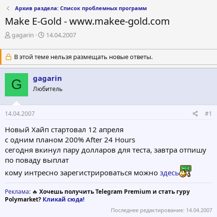
Архив раздела: Список проблемных программ
Make E-Gold - www.makee-gold.com
А
Д
gagarin
14.04.2007
в
а
т
т
В этой теме нельзя размещать новые ответы.
о
а
р
н
gagarin
т
а
G
е
ч
Любитель
м
а
ы
л
а
14.04.2007
#1
Новый Хайп стартовал 12 апреля
с одним планом 200% After 24 Hours
сегодня вкинул пару долларов для теста, завтра отпишу
по поваду выплат
кому интресно зарегистрироваться можно
здесь
Реклама
: 🔥
Хочешь получить Telegram Premium и стать гуру
Polymarket?
Кликай сюда!
Последнее редактирование:
14.04.2007