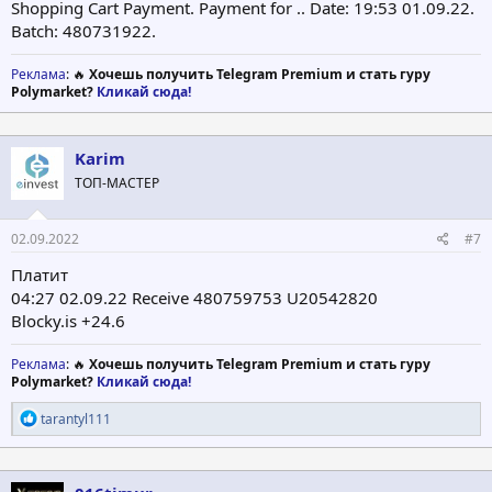
Shopping Cart Payment. Payment for .. Date: 19:53 01.09.22.
Batch: 480731922.
Реклама
: 🔥
Хочешь получить Telegram Premium и стать гуру
Polymarket?
Кликай сюда!
Karim
ТОП-МАСТЕР
02.09.2022
#7
Платит
04:27 02.09.22 Receive 480759753 U20542820
Blocky.is +24.6
Реклама
: 🔥
Хочешь получить Telegram Premium и стать гуру
Polymarket?
Кликай сюда!
Р
tarantyl111
е
а
к
ц