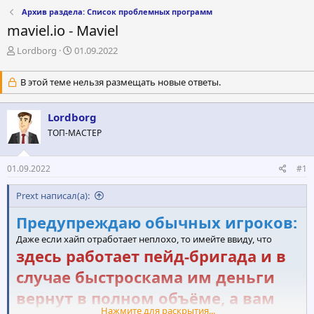
Архив раздела: Список проблемных программ
maviel.io - Maviel
А
Д
Lordborg
01.09.2022
в
а
т
т
В этой теме нельзя размещать новые ответы.
о
а
р
н
т
а
Lordborg
е
ч
ТОП-МАСТЕР
м
а
ы
л
а
01.09.2022
#1
Prext написал(а):
Предупреждаю обычных игроков:
Даже если хайп отработает неплохо, то имейте ввиду, что
здесь работает пейд-бригада и в
случае быстроскама им деньги
вернут в полном объёме, а вам
Нажмите для раскрытия...