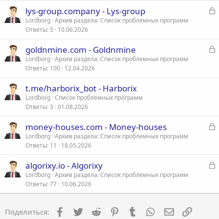
З
lys-group.company - Lys-group
а
Lordborg
Архив раздела: Список проблемных программ
Ответы
5
10.06.2026
к
р
З
goldnmine.com - Goldnmine
а
Lordborg
Архив раздела: Список проблемных программ
т
Ответы
100
12.04.2026
к
а
р
t.me/harborix_bot - Harborix
Lordborg
Список проблемных программ
т
Ответы
3
01.08.2026
а
З
money-houses.com - Money-houses
а
Lordborg
Архив раздела: Список проблемных программ
Ответы
11
18.05.2026
к
р
З
algorixy.io - Algorixy
а
Lordborg
Архив раздела: Список проблемных программ
т
Ответы
77
10.06.2026
к
а
р
Facebook
Twitter
Reddit
Pinterest
Tumblr
WhatsApp
Электронна
Ссылка
Поделиться:
т