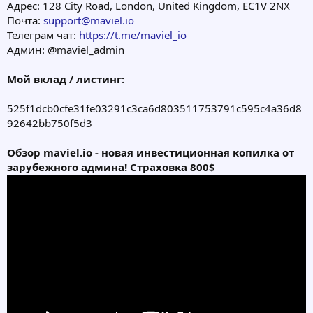
Адрес: 128 City Road, London, United Kingdom, EC1V 2NX
Почта:
support@maviel.io
Телеграм чат:
https://t.me/maviel_io
Админ: @maviel_admin
Мой вклад / листинг:
525f1dcb0cfe31fe03291c3ca6d803511753791c595c4a36d8
92642bb750f5d3
Обзор maviel.io - новая инвестиционная копилка от
зарубежного админа! Страховка 800$