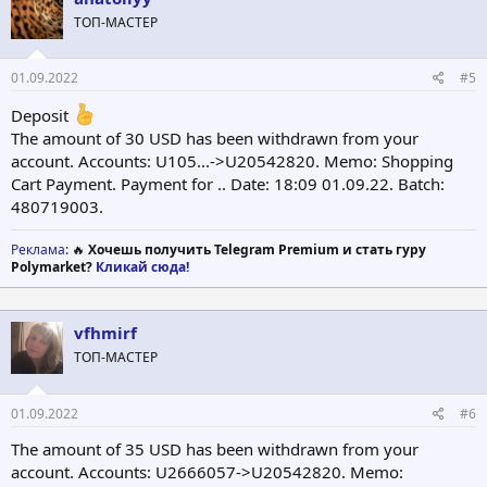
ТОП-МАСТЕР
01.09.2022
#5
Deposit
The amount of 30 USD has been withdrawn from your
account. Accounts: U105...->U20542820. Memo: Shopping
Cart Payment. Payment for .. Date: 18:09 01.09.22. Batch:
480719003.
Реклама
: 🔥
Хочешь получить Telegram Premium и стать гуру
Polymarket?
Кликай сюда!
vfhmirf
ТОП-МАСТЕР
01.09.2022
#6
The amount of 35 USD has been withdrawn from your
account. Accounts: U2666057->U20542820. Memo: