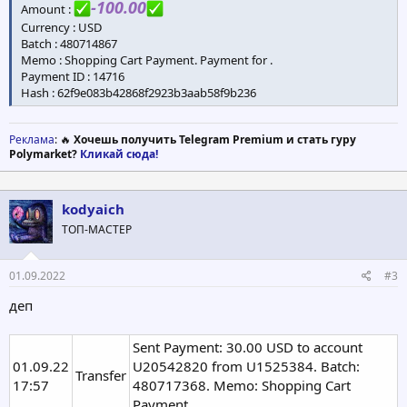
-100.00
Amount :
Currency : USD
Batch : 480714867
Memo : Shopping Cart Payment. Payment for .
Payment ID : 14716
Hash : 62f9e083b42868f2923b3aab58f9b236
Реклама
: 🔥
Хочешь получить Telegram Premium и стать гуру
Polymarket?
Кликай сюда!
kodyaich
ТОП-МАСТЕР
01.09.2022
#3
деп
Sent Payment: 30.00 USD to account
01.09.22
U20542820 from U1525384. Batch:
Transfer
17:57
480717368. Memo: Shopping Cart
Payment.