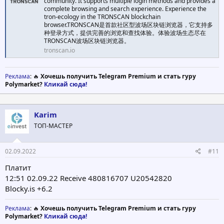
community. It supports multiple login methods and provides a
complete browsing and search experience. Experience the
tron-ecology in the TRONSCAN blockchain
browser.TRONSCAN是首款社区型波场区块链浏览器，它支持多
种登录方式，提供完善的浏览和查找体验。体验波场生态尽在
TRONSCAN波场区块链浏览器。
tronscan.io
Реклама
: 🔥
Хочешь получить Telegram Premium и стать гуру
Polymarket?
Кликай сюда!
Karim
ТОП-МАСТЕР
02.09.2022
#11
Платит
12:51 02.09.22 Receive 480816707 U20542820
Blocky.is +6.2
Реклама
: 🔥
Хочешь получить Telegram Premium и стать гуру
Polymarket?
Кликай сюда!