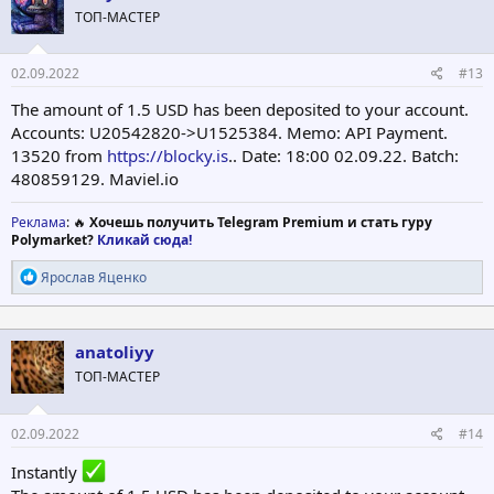
ТОП-МАСТЕР
02.09.2022
#13
The amount of 1.5 USD has been deposited to your account.
Accounts: U20542820->U1525384. Memo: API Payment.
13520 from
https://blocky.is
.. Date: 18:00 02.09.22. Batch:
480859129. Maviel.io
Реклама
: 🔥
Хочешь получить Telegram Premium и стать гуру
Polymarket?
Кликай сюда!
Р
Ярослав Яценко
е
а
к
ц
anatoliyy
и
ТОП-МАСТЕР
и
:
02.09.2022
#14
Instantly