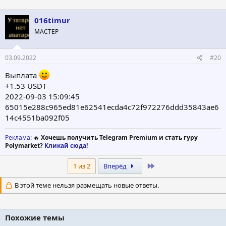
а
к
ц
016timur
и
МАСТЕР
и
:
03.09.2022
#20
Выплата
+1.53 USDT
2022-09-03 15:09:45
65015e288c965ed81e62541ecda4c72f972276ddd35843ae6
14c4551ba092f05
Реклама
: 🔥
Хочешь получить Telegram Premium и стать гуру
Polymarket?
Кликай сюда!
Last
1 из 2
Вперёд
В этой теме нельзя размещать новые ответы.
Похожие темы