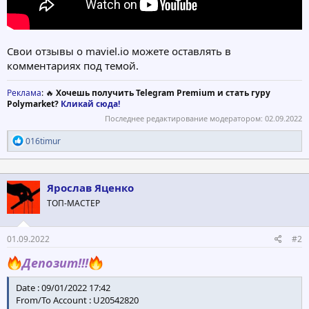
Свои отзывы о maviel.io можете оставлять в
комментариях под темой.
Реклама
: 🔥
Хочешь получить Telegram Premium и стать гуру
Polymarket?
Кликай сюда!
Последнее редактирование модератором:
02.09.2022
Р
016timur
е
а
к
ц
Ярослав Яценко
и
ТОП-МАСТЕР
и
:
01.09.2022
#2
Депозит!!!
Date : 09/01/2022 17:42
From/To Account : U20542820