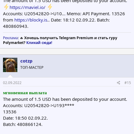
The amount of 1.5 USD has been deposited to your account.
https://maviel.io/
Accounts: U20542820->U10... Memo: API Payment. 13526
from
https://blocky.is
.. Date: 18:12 02.09.22. Batch:
480860943.
Реклама
: 🔥
Хочешь получить Telegram Premium и стать гуру
Polymarket?
Кликай сюда!
cotzp
ТОП-МАСТЕР
02.09.2022
#15
мгновенная выплата
The amount of 1.5 USD has been deposited to your account.
Accounts: U20542820->U193****
13536
Date: 18:50 02.09.22.
Batch: 480866124.