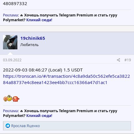
480897332
Реклама
: 🔥
Хочешь получить Telegram Premium и стать гуру
Polymarket?
Кликай сюда!
19chinik65
Любитель
03.09.2022
#19
2022-09-03 08:46:27 (Local) 1.5 USDT
https://tronscan.io/#/transaction/4c8a9da50c562efe5ca3822
84a88737e4c8eea1423ee4bb7ccc16366a47d1ac1
Реклама
: 🔥
Хочешь получить Telegram Premium и стать гуру
Polymarket?
Кликай сюда!
Р
Ярослав Яценко
е