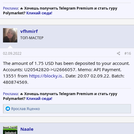
Реклама
: 🔥
Хочешь получить Telegram Premium и стать гуру
Polymarket?
Кликай сюда!
vfhmirf
ТОП-МАСТЕР
02.09.2022
#16
The amount of 1.75 USD has been deposited to your account.
Accounts: U20542820->U2666057. Memo: API Payment.
13551 from
https://blocky.is
.. Date: 20:07 02.09.22. Batch:
480874569.
Реклама
: 🔥
Хочешь получить Telegram Premium и стать гуру
Polymarket?
Кликай сюда!
Р
Ярослав Яценко
е
а
к
ц
Naale
и