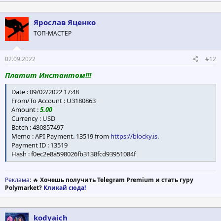
Ярослав Яценко
ТОП-МАСТЕР
02.09.2022
#12
Платит Инстантом!!!
Date : 09/02/2022 17:48
From/To Account : U3180863
Amount :
5.00
Currency : USD
Batch : 480857497
Memo : API Payment. 13519 from
https://blocky.is
.
Payment ID : 13519
Hash : f0ec2e8a598026fb3138fcd93951084f
Реклама
: 🔥
Хочешь получить Telegram Premium и стать гуру
Polymarket?
Кликай сюда!
kodyaich