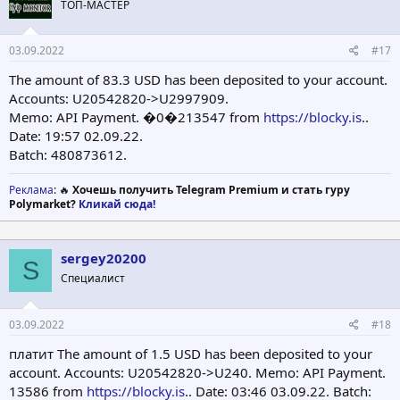
ТОП-МАСТЕР
и
:
03.09.2022
#17
The amount of 83.3 USD has been deposited to your account.
Accounts: U20542820->U2997909.
Memo: API Payment. �0�213547 from
https://blocky.is
..
Date: 19:57 02.09.22.
Batch: 480873612.
Реклама
: 🔥
Хочешь получить Telegram Premium и стать гуру
Polymarket?
Кликай сюда!
sergey20200
S
Специалист
03.09.2022
#18
платит The amount of 1.5 USD has been deposited to your
account. Accounts: U20542820->U240. Memo: API Payment.
13586 from
https://blocky.is
.. Date: 03:46 03.09.22. Batch: