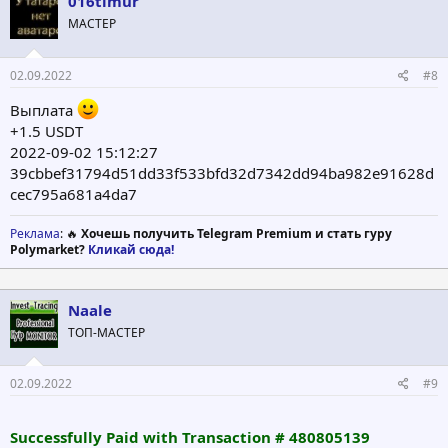
016timur
и
МАСТЕР
и
:
02.09.2022
#8
Выплата
+1.5 USDT
2022-09-02 15:12:27
39cbbef31794d51dd33f533bfd32d7342dd94ba982e91628d
cec795a681a4da7
Реклама
: 🔥
Хочешь получить Telegram Premium и стать гуру
Polymarket?
Кликай сюда!
Naale
ТОП-МАСТЕР
02.09.2022
#9
Successfully Paid with Transaction # 480805139