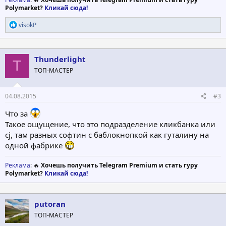
Polymarket?
Кликай сюда!
Р
visokP
е
а
к
ц
Thunderlight
T
и
ТОП-МАСТЕР
и
:
04.08.2015
#3
Что за
Такое ощущение, что это подразделение кликбанка или
cj, там разных софтин с баблокнопкой как гуталину на
одной фабрике
Реклама
: 🔥
Хочешь получить Telegram Premium и стать гуру
Polymarket?
Кликай сюда!
putoran
ТОП-МАСТЕР