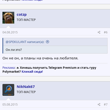
cotzp
ТОП-МАСТЕР
04.08.2015
#6
@SPEKULANT написал(а):
Он ли это?
Он не он, а планы на очень на любителя.
Реклама
: 🔥
Хочешь получить Telegram Premium и стать гуру
Polymarket?
Кликай сюда!
NikNak67
ТОП-МАСТЕР
05.08.2015
#7