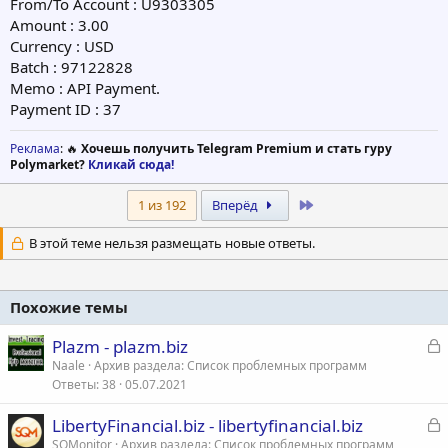
From/To Account : U9303305
Amount : 3.00
Currency : USD
Batch : 97122828
Memo : API Payment.
Payment ID : 37
Реклама
: 🔥
Хочешь получить Telegram Premium и стать гуру
Polymarket?
Кликай сюда!
Last
1 из 192
Вперёд
В этой теме нельзя размещать новые ответы.
Похожие темы
З
Plazm - plazm.biz
а
Naale
Архив раздела: Список проблемных программ
Ответы
38
05.07.2021
к
р
З
LibertyFinancial.biz - libertyfinancial.biz
а
SQMonitor
Архив раздела: Список проблемных программ