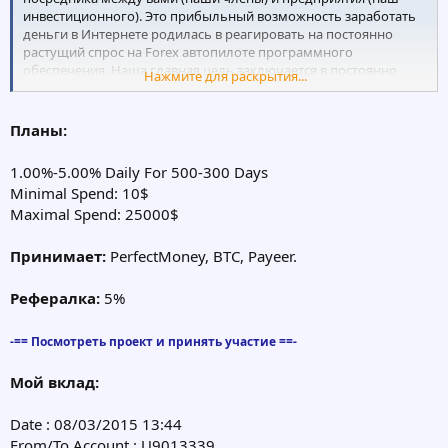
инвестиционного). Это прибыльный возможность заработать
деньги в Интернете родилась в реагировать на постоянно
растущий спрос на Forex автопилоте программного
обеспечения. Наша главная цель заключается в постоянно
Нажмите для раскрытия...
увеличивать взаимную отдачу от инвестиций за счет Maxi Pro
платформы.
Планы:
1.00%-5.00% Daily For 500-300 Days
Minimal Spend: 10$
Maximal Spend: 25000$
Принимает:
PerfectMoney, BTC, Payeer.
Рефералка:
5%
-== Посмотреть проект и принять участие ==-
Мой вклад:
Date : 08/03/2015 13:44
From/To Account : U9013339