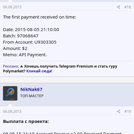
06.08.2015
#18
The first payment received on time:
Date: 2015-08-05 21:10:00
Batch: 97068647
From Account: U9303305
Amount: $2
Memo: API Payment.
Реклама
: 🔥
Хочешь получить Telegram Premium и стать гуру
Polymarket?
Кликай сюда!
NikNak67
ТОП-МАСТЕР
06.08.2015
#19
Выплата с проекта:
08.05.15 21:10 Account Receive +2.00 Received Payment