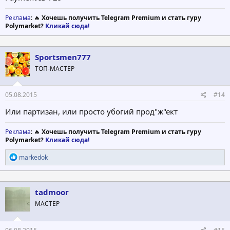
Реклама
: 🔥
Хочешь получить Telegram Premium и стать гуру
Polymarket?
Кликай сюда!
Sportsmen777
ТОП-МАСТЕР
05.08.2015
#14
Или партизан, или просто убогий прод"ж"ект
Реклама
: 🔥
Хочешь получить Telegram Premium и стать гуру
Polymarket?
Кликай сюда!
Р
markedok
е
а
к
ц
tadmoor
и
МАСТЕР
и
: