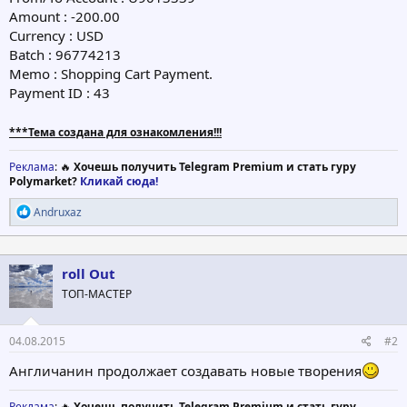
Amount : -200.00
Currency : USD
Batch : 96774213
Memo : Shopping Cart Payment.
Payment ID : 43
***Тема создана для ознакомления!!!
Реклама
: 🔥
Хочешь получить Telegram Premium и стать гуру
Polymarket?
Кликай сюда!
Р
Andruxaz
е
а
к
ц
roll Out
и
ТОП-МАСТЕР
и
:
04.08.2015
#2
Англичанин продолжает создавать новые творения
Реклама
: 🔥
Хочешь получить Telegram Premium и стать гуру