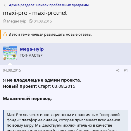
Архив раздела: Список проблемных программ
maxi-pro - maxi-pro.net
А
Д
Mega-Hyip
04.08.2015
в
а
т
т
В этой теме нельзя размещать новые ответы.
о
а
р
н
т
а
Mega-Hyip
е
ч
ТОП-МАСТЕР
м
а
ы
л
а
04.08.2015
#1
Я не владелец/не админ проекта.
Новый проект:
Старт: 03.08.2015
Машинный перевод:
Maxi Pro является инновационным и практичным "цифровой
фонды" платформа онлайн, которая приглашает всех членов
по всему миру. Мы действуем исключительно в качестве
посредника между вами (наши члены) и предприятия (наш