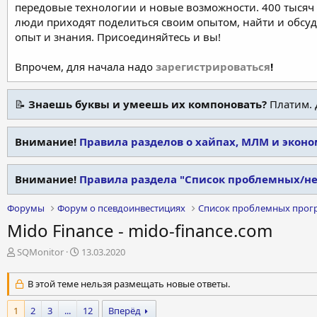
передовые технологии и новые возможности. 400 тысяч 
люди приходят поделиться своим опытом, найти и обсу
опыт и знания. Присоединяйтесь и вы!
Впрочем, для начала надо
зарегистрироваться
!
📝
Знаешь буквы и умеешь их компоновать?
Платим. 
Внимание!
Правила разделов о хайпах, МЛМ и экон
Внимание!
Правила раздела "Список проблемных/н
Форумы
Форум о псевдоинвестициях
Список проблемных прог
Mido Finance - mido-finance.com
А
Д
SQMonitor
13.03.2020
в
а
т
т
В этой теме нельзя размещать новые ответы.
о
а
р
н
1
2
3
...
12
Вперёд
т
а