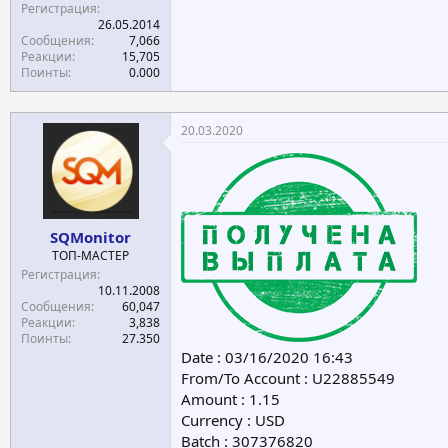
Регистрация
26.05.2014
Сообщения
7,066
Реакции
15,705
Поинты
0.000
20.03.2020
SQMonitor
ТОП-МАСТЕР
Регистрация
10.11.2008
Сообщения
60,047
Реакции
3,838
Поинты
27.350
Date : 03/16/2020 16:43
From/To Account : U22885549
Amount : 1.15
Currency : USD
Batch : 307376820