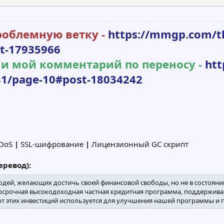
роблемную ветку -
https://mmgp.com/th
t-17935966
и мой комментарий по переносу -
htt
81/page-10#post-18034242
DDoS
|
SSL-шифрование
|
Лицензионный GC скрипт
ревод):
ей, желающих достичь своей финансовой свободы, но не в состоянии
олгосрочная высокодоходная частная кредитная программа, поддержив
т этих инвестиций используется для улучшения нашей программы и 