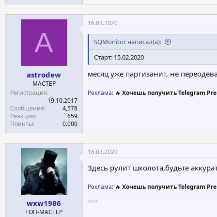
16.03.2020
A
SQMonitor написал(а):
Старт: 15.02.2020
месяц уже партизанит, не переодева
astrodew
МАСТЕР
Регистрация
Реклама
: 🔥
Хочешь получить Telegram Pre
19.10.2017
Сообщения
4,578
Реакции
659
Поинты
0.000
16.03.2020
Здесь рулит школота,будьте аккура
Реклама
: 🔥
Хочешь получить Telegram Pre
>>>
wxw1986
ТОП-МАСТЕР