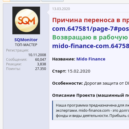
е
ч
13.03.2020
м
а
ы
л
Причина переноса в п
а
com.647581/page-7#pos
Возвращаю в рабочую 
SQMonitor
mido-finance-com.6475
ТОП-МАСТЕР
Регистрация
10.11.2008
Название:
Mido Finance
Сообщения
60,047
Реакции
3,838
Поинты
27.350
Старт:
15.02.2020
Особенности:
Дорогая защита от 
Описание Проекта (машинный пе
Наша программа предназначена для люд
экспертами. mido-finance.com - это д
фонды и виды деятельности. Прибыль о