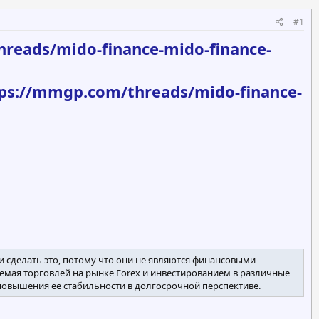
#1
reads/mido-finance-mido-finance-
ps://mmgp.com/threads/mido-finance-
 сделать это, потому что они не являются финансовыми
аемая торговлей на рынке Forex и инвестированием в различные
повышения ее стабильности в долгосрочной перспективе.